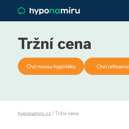
Tržní cena
Chci novou hypotéku
Chci refinanc
hyponamiru.cz
/
Tržní cena