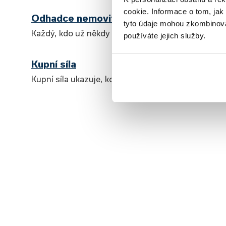
cookie. Informace o tom, jak
Odhadce nemovitostí
tyto údaje mohou zkombinovat
Každý, kdo už někdy kupoval nebo prodával nemovit
používáte jejich služby.
Kupní síla
Kupní síla ukazuje, kolik zboží a služeb si můžeme