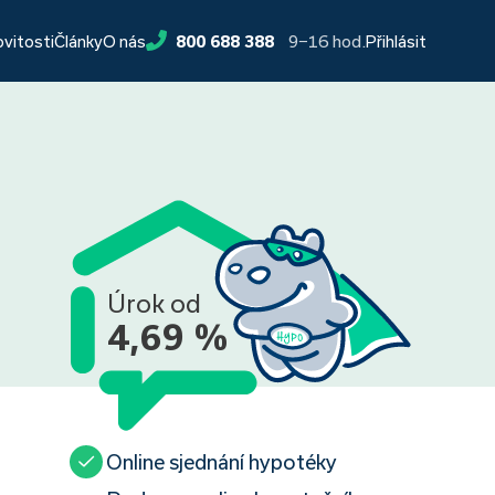
9−16 hod.
ovitosti
Články
O nás
800 688 388
Přihlásit
Úrok od
4,69 %
Online sjednání hypotéky