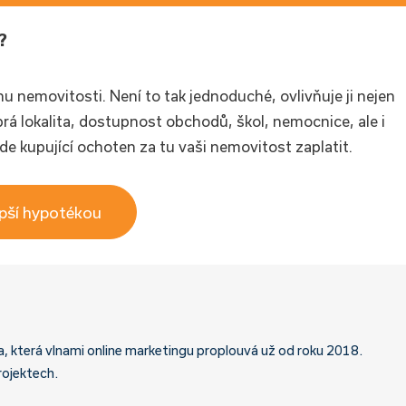
?
u nemovitosti. Není to tak jednoduché, ovlivňuje ji nejen
obrá lokalita, dostupnost obchodů, škol, nemocnice, ale i
de kupující ochoten za tu vaši nemovitost zaplatit.
epší hypotékou
a, která vlnami online marketingu proplouvá už od roku 2018.
rojektech.