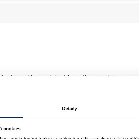
 banky pro účely poskytnutí hypotéky a označuje cenu
nou nemovitost v&nbsp;době, kdy je majetek oceňován
Detaily
te ji dědit? Ve všech případech se vám určitě bude hodit
á cookies
klam, poskytování funkcí sociálních médií a analýze naší návšt