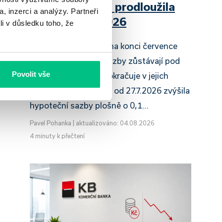
Raiffeisenbank prodloužila
, inzerci a analýzy. Partneři
slevu do 6.9.2026
li v důsledku toho, že
Český hypoteční trh na konci července
2026 potvrzuje, že sazby zůstávají pod
Povolit vše
tlakem a část bank pokračuje v jejich
růstu. UniCredit Bank od 27.7.2026 zvýšila
hypoteční sazby plošně o 0,1…
Pavel Pohanka
|
aktualizováno: 04.08.2026
4 minuty k přečtení