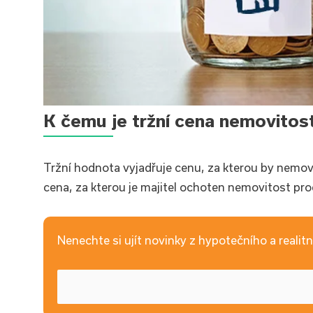
K čemu je tržní cena nemovitost
Tržní hodnota vyjadřuje cenu, za kterou by nemovit
cena, za kterou je majitel ochoten nemovitost pro
Nenechte si ujít novinky z hypotečního a realitní