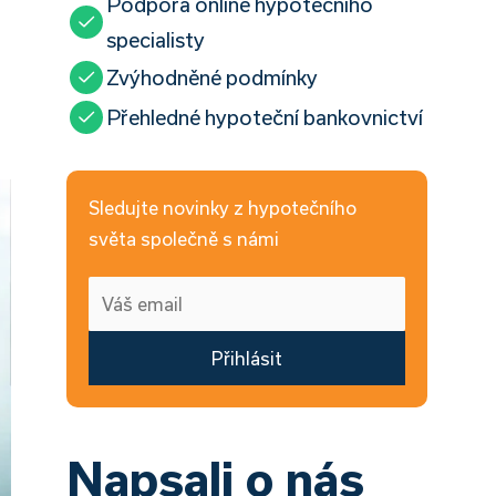
Podpora online hypotečního
specialisty
Zvýhodněné podmínky
Přehledné hypoteční bankovnictví
Sledujte novinky z hypotečního
světa společně s námi
Přihlásit
Napsali o nás