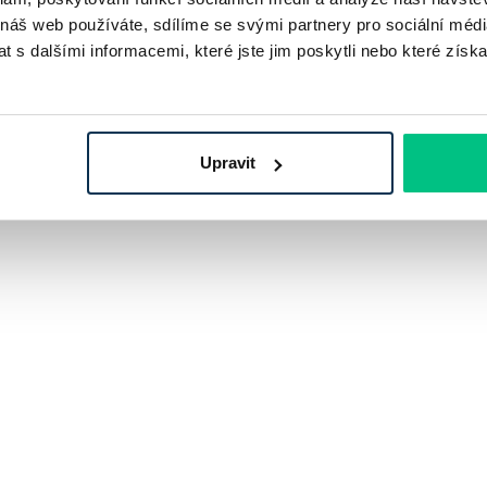
 náš web používáte, sdílíme se svými partnery pro sociální média
 s dalšími informacemi, které jste jim poskytli nebo které získa
ost, si musel nejprve zjistit, jakou má hodnotu.
Upravit
 při dané cenové hladině koupit za určitý obnos peněz.