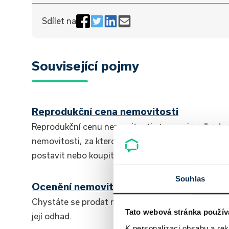
Sdílet na
Související pojmy
Reprodukční cena nemovitosti
Reprodukční cenu nemovitosti stanovuje odhadce
nemovitosti, za kterou by bylo možné srovnatel
postavit nebo koupit.
Souhlas
Ocenění nemovitosti
Chystáte se prodat nebo koupit nemovitosti? Bude
Tato webová stránka použív
její odhad.
K personalizaci obsahu a re