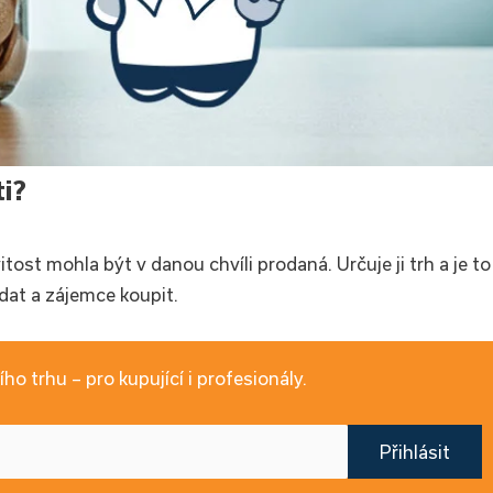
i?
ost mohla být v danou chvíli prodaná. Určuje ji trh a je to
dat a zájemce koupit.
ho trhu – pro kupující i profesionály.
Přihlásit