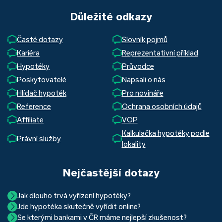
Důležité odkazy
Časté dotazy
Slovník pojmů
Kariéra
Reprezentativní příklad
Hypotéky
Průvodce
Poskytovatelé
Napsali o nás
Hlídač hypoték
Pro novináře
Reference
Ochrana osobních údajů
Affiliate
VOP
Kalkulačka hypotéky podle
Právní služby
lokality
Nejčastější dotazy
Jak dlouho trvá vyřízení hypotéky?
Jde hypotéka skutečně vyřídit online?
Hypotéka se dá zvládnout za měsíc i za tři. Nejčastěji její
Se kterými bankami v ČR máme nejlepší zkušenost?
Ano, skutečně jde. Díky moderním technologiím, které
uzavření trvá okolo 2 měsíců. Důvodem je především