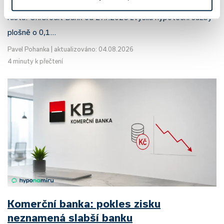
sazby zůstávají pod tlakem a část bank pokračuje v jejich
růstu. UniCredit Bank od 27.7.2026 zvýšila hypoteční sazby
plošně o 0,1…
Pavel Pohanka
|
aktualizováno: 04.08.2026
4 minuty k přečtení
Komerční banka: pokles zisku
neznamená slabší banku