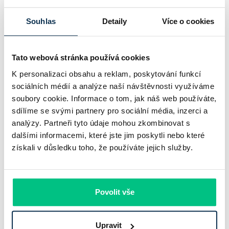
Pavel Pohanka
|
aktualizováno: 04.08.2026
Souhlas
Detaily
Více o cookies
Tato webová stránka používá cookies
K personalizaci obsahu a reklam, poskytování funkcí
sociálních médií a analýze naší návštěvnosti využíváme
soubory cookie. Informace o tom, jak náš web používáte,
sdílíme se svými partnery pro sociální média, inzerci a
analýzy. Partneři tyto údaje mohou zkombinovat s
dalšími informacemi, které jste jim poskytli nebo které
získali v důsledku toho, že používáte jejich služby.
UniCredit Bank od 27.7.2026 zdražuje
hypotéky, zatímco Raiffeisenbank
prodloužila slevu do 6.9.2026
Povolit vše
Český hypoteční trh na konci července 2026 potvrzuje, že
Upravit