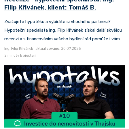
Filip Křivánek, klient: Tomáš B.
Zvažujete hypotéku a vybíráte si vhodného partnera?
Hypoteční specialista Ing. Filip Křivánek získal další skvělou
recenzi a s financováním vašeho bydlení rád pomůže i vám.
Ing. Filip Křivánek
|
aktualizováno: 30.07.2026
2 minuty k přečtení