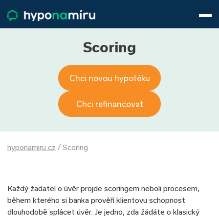
Hypotéky
Životní pojištění
Pojištění nemovitosti
Scoring
Články
O nás
Chci novou hypotéku
800 688 388
9−16 hod.
Přihlásit
Chci refinancovat
hyponamiru.cz
/
Scoring
Každý žadatel o úvěr projde scoringem neboli procesem,
během kterého si banka prověří klientovu schopnost
dlouhodobě splácet úvěr. Je jedno, zda žádáte o klasický