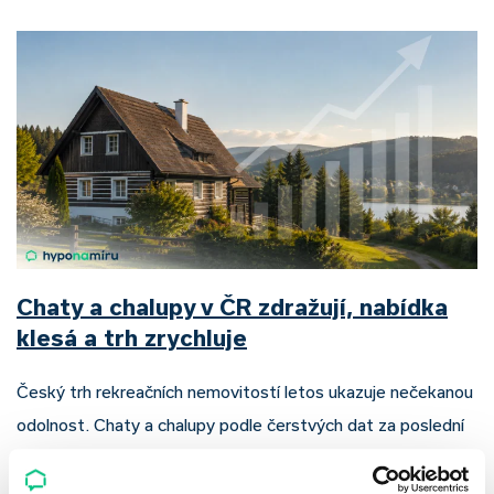
Chaty a chalupy v ČR zdražují, nabídka
klesá a trh zrychluje
Český trh rekreačních nemovitostí letos ukazuje nečekanou
odolnost. Chaty a chalupy podle čerstvých dat za poslední
2 roky zdražily o 21,8 %, zároveň ale výrazně ubylo nabídek
a prodejní tempo…