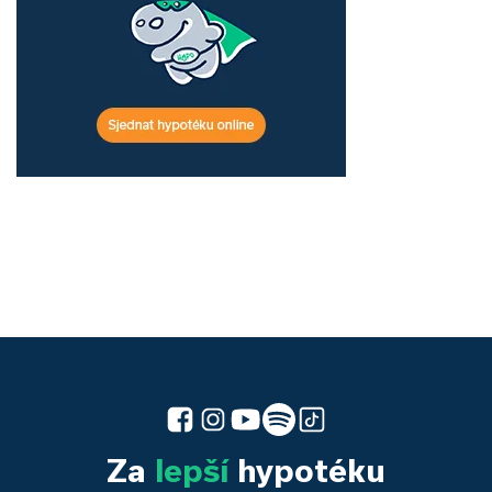
Za
lepší
hypotéku