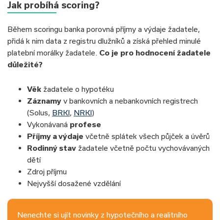
Jak probíhá scoring?
Během scoringu banka porovná příjmy a výdaje žadatele,
přidá k nim data z registru dlužníků a získá přehled minulé
platební morálky žadatele.
Co je pro hodnocení žadatele
důležité?
Věk
žadatele o hypotéku
Záznamy
v bankovních a nebankovních registrech
(Solus,
BRKI
,
NRKI
)
Vykonávaná
profese
Příjmy a výdaje
včetně splátek všech půjček a úvěrů
Rodinný stav
žadatele včetně počtu vychovávaných
dětí
Zdroj příjmu
Nejvyšší dosažené vzdělání
Nenechte si ujít novinky z hypotečního a realitního