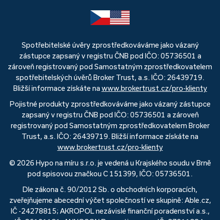
Spotřebitelské úvěry zprostředkováváme jako vázaný
zástupce zapsaný v registru ČNB pod IČO: 05736501 a
zároveň registrovaný pod Samostatným zprostředkovatelem
spotřebitelských úvěrů Broker Trust, a.s. IČO: 26439719.
Bližší informace získáte na
www.brokertrust.cz/pro-klienty
Pojistné produkty zprostředkováváme jako vázaný zástupce
zapsaný v registru ČNB pod IČO: 05736501 a zároveň
registrovaný pod Samostatným zprostředkovatelem Broker
Trust, a.s. IČO: 26439719. Bližší informace získáte na
www.brokertrust.cz/pro-klienty
© 2026 Hypo na míru s.r.o. je vedená u Krajského soudu v Brně
pod spisovou značkou C 151399, IČO: 05736501.
Dle zákona č. 90/2012 Sb. o obchodních korporacích,
zveřejňujeme abecední výčet společností ve skupině: Able.cz,
IČ -24278815; AKROPOL nezávislé finanční poradenství a.s.,