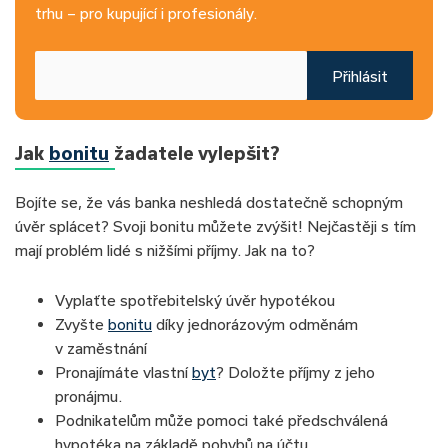
trhu – pro kupující i profesionály.
Přihlásit
Jak
bonitu
žadatele vylepšit?
Bojíte se, že vás banka neshledá dostatečně schopným
úvěr splácet? Svoji bonitu můžete zvýšit! Nejčastěji s tím
mají problém lidé s nižšími příjmy. Jak na to?
Vyplaťte spotřebitelský úvěr hypotékou
Zvyšte
bonitu
díky jednorázovým odměnám
v zaměstnání
Pronajímáte vlastní
byt
? Doložte příjmy z jeho
pronájmu.
Podnikatelům může pomoci také předschválená
hypotéka na základě pohybů na účtu.