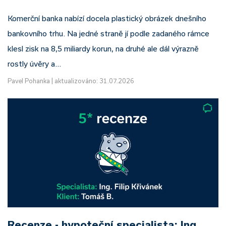
Komerční banka nabízí docela plastický obrázek dnešního
bankovního trhu. Na jedné straně jí podle zadaného rámce
klesl zisk na 8,5 miliardy korun, na druhé ale dál výrazně
rostly úvěry a…
Pavel Pohanka
|
aktualizováno: 31.07.2026
Recenze - hypoteční specialista: Ing.