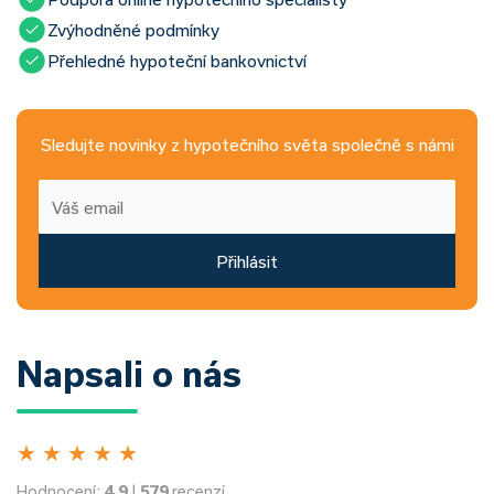
Zvýhodněné podmínky
Přehledné hypoteční bankovnictví
Sledujte novinky z hypotečního světa společně s námi
Přihlásit
Napsali o nás
★
★
★
★
★
Hodnocení:
4.9
|
579
recenzí