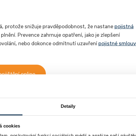
ová, protože snižuje pravděpodobnost, že nastane
pojistná
plnění. Prevence zahrnuje opatření, jako je zlepšení
ovolání, nebo dokonce odmítnutí uzavření
pojistné smlou
pojištění online
Detaily
a, která vlnami online marketingu proplouvá už od roku 2018.
rojektech.
á cookies
klam, poskytování funkcí sociálních médií a analýze naší návšt