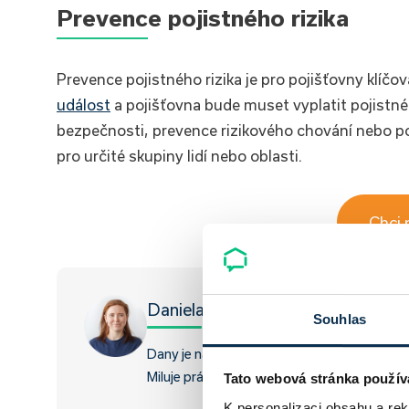
Prevence pojistného rizika
Prevence pojistného rizika je pro pojišťovny klíč
událost
a pojišťovna bude muset vyplatit pojistné 
bezpečnosti, prevence rizikového chování nebo p
pro určité skupiny lidí nebo oblasti.
Chci 
Daniela Opletalová
Souhlas
Dany je naše grafička a content specialistk
Miluje práci v kolektivu a na smysluplných p
Tato webová stránka použív
K personalizaci obsahu a re