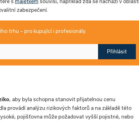
které s
majetkem
souvisí, například zda se nachází v oblast
kvalitní zabezpečení.
ho trhu – pro kupující i profesionály.
Přihlásit
ziko
, aby byla schopna stanovit přijatelnou cenu
idla provádí analýzu rizikových faktorů a na základě této
iš vysoké, pojišťovna může požadovat vyšší pojistné, nebo