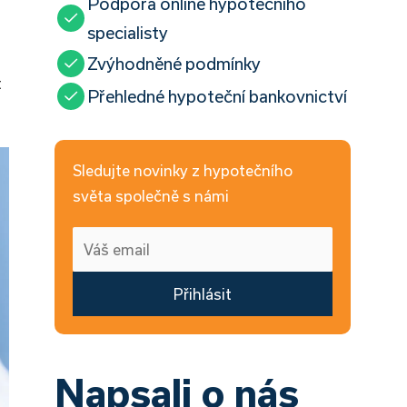
Podpora online hypotečního
specialisty
Zvýhodněné podmínky
t
Přehledné hypoteční bankovnictví
Sledujte novinky z hypotečního
světa společně s námi
Přihlásit
Napsali o nás