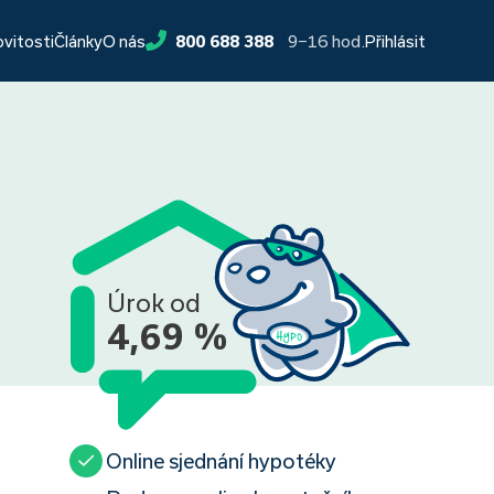
9−16 hod.
ovitosti
Články
O nás
800 688 388
Přihlásit
Úrok od
4,69 %
Online sjednání hypotéky