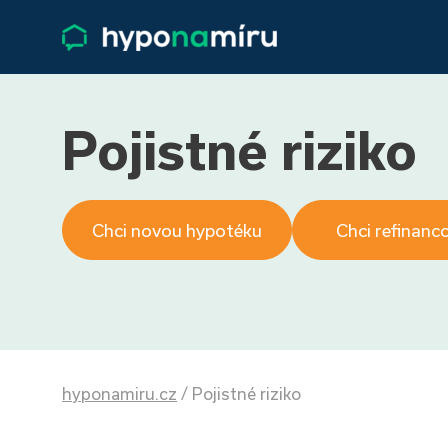
Pojistné riziko
Chci novou hypotéku
Chci refinanc
hyponamiru.cz
/
Pojistné riziko