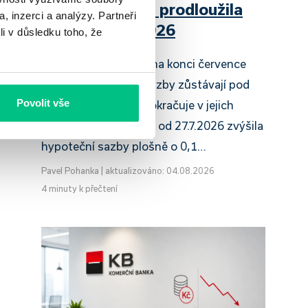
Raiffeisenbank prodloužila
, inzerci a analýzy. Partneři
slevu do 6.9.2026
li v důsledku toho, že
Český hypoteční trh na konci července
2026 potvrzuje, že sazby zůstávají pod
Povolit vše
tlakem a část bank pokračuje v jejich
růstu. UniCredit Bank od 27.7.2026 zvýšila
hypoteční sazby plošně o 0,1…
Pavel Pohanka
|
aktualizováno: 04.08.2026
4 minuty k přečtení