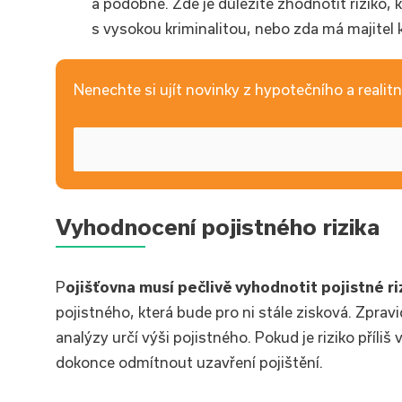
a podobně. Zde je důležité zhodnotit riziko, 
s vysokou kriminalitou, nebo zda má majitel 
Nenechte si ujít novinky z hypotečního a realitní
Vyhodnocení pojistného rizika
P
ojišťovna musí pečlivě vyhodnotit pojistné ri
pojistného, která bude pro ni stále zisková. Zprav
analýzy určí výši pojistného. Pokud je riziko příl
dokonce odmítnout uzavření pojištění.