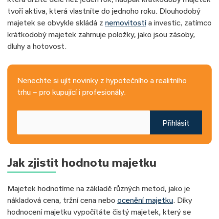
tvoří aktiva, která vlastníte do jednoho roku. Dlouhodobý
majetek se obvykle skládá z
nemovitostí
a investic, zatímco
krátkodobý majetek zahrnuje položky, jako jsou zásoby,
dluhy a hotovost.
Nenechte si ujít novinky z hypotečního a realitního
trhu – pro kupující i profesionály.
Přihlásit
Jak zjistit hodnotu majetku
Majetek hodnotíme na základě různých metod, jako je
nákladová cena, tržní cena nebo
ocenění majetku
. Díky
hodnocení majetku vypočítáte čistý majetek, který se