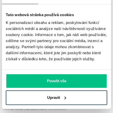
Tato webová stránka používá cookies
K personalizaci obsahu a reklam, poskytování funkcí
sociálních médií a analýze naší návštěvnosti využíváme
soubory cookie. Informace o tom, jak náš web používáte,
sdílíme se svými partnery pro sociální média, inzerci a
analýzy. Partneři tyto údaje mohou zkombinovat s
dalšími informacemi, které jste jim poskytli nebo které
Dlouhodobý vs. krátkodobý pronájem
získali v důsledku toho, že používáte jejich služby.
nemovitosti. Co se investorovi více
vyplatí?
Povolit vše
Srovnávat nájemné s příjmy z krátkodobého pronájmu
nestačí. O skutečném výnosu z pronájmu rozhodují provozní
Upravit
náklady, čas potřebný ke správě nemovitosti i daně.
Roman Müller
|
aktualizováno: 10.08.2026