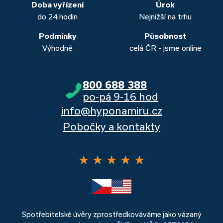
banka, Moneta a Raiffeisenbank.
Doba vyřízení
Úrok
do 24 hodin
Nejnižší na trhu
Podmínky
Působnost
Výhodné
celá ČR - jsme online
800 688 388
po-pá 9-16 hod
info@hyponamiru.cz
Pobočky a kontakty
★
★
★
★
★
Spotřebitelské úvěry zprostředkováváme jako vázaný