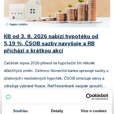
KB od 3. 8. 2026 nabízí hypotéku od
5,19 %, ČSOB sazby navyšuje a RB
přichází s krátkou akcí
Začátek srpna 2026 přinesl na hypoteční trh několik
důležitých změn. Zatímco Komerční banka upravuje sazby u
účelových i neúčelových hypoték, ČSOB omezuje slevy a
zdražuje vybrané fixace. Raiffeisenbank naopak spouští…
Pavel Pohanka
|
aktualizováno: 10.08.2026
4 minuty k přečtení
Souhlas
Detaily
Více o cookies