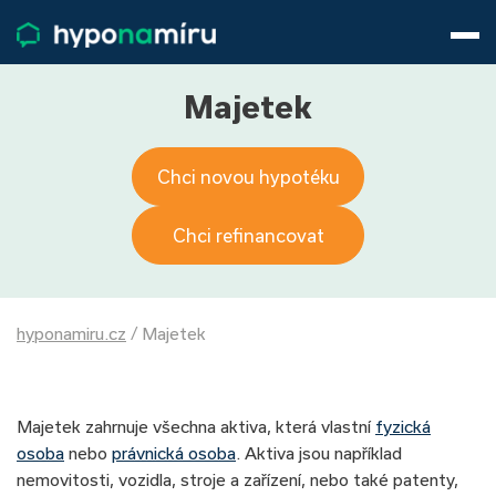
Hypotéky
Životní pojištění
Pojištění nemovitosti
Majetek
Články
O nás
Chci novou hypotéku
800 688 388
9−16 hod.
Přihlásit
Chci refinancovat
hyponamiru.cz
/
Majetek
Majetek zahrnuje všechna aktiva, která vlastní
fyzická
osoba
nebo
právnická osoba
. Aktiva jsou například
nemovitosti, vozidla, stroje a zařízení, nebo také patenty,