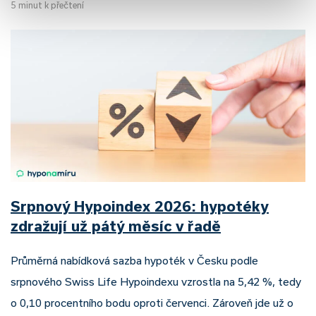
5 minut k přečtení
Srpnový Hypoindex 2026: hypotéky
zdražují už pátý měsíc v řadě
Průměrná nabídková sazba hypoték v Česku podle
srpnového Swiss Life Hypoindexu vzrostla na 5,42 %, tedy
o 0,10 procentního bodu oproti červenci. Zároveň jde už o