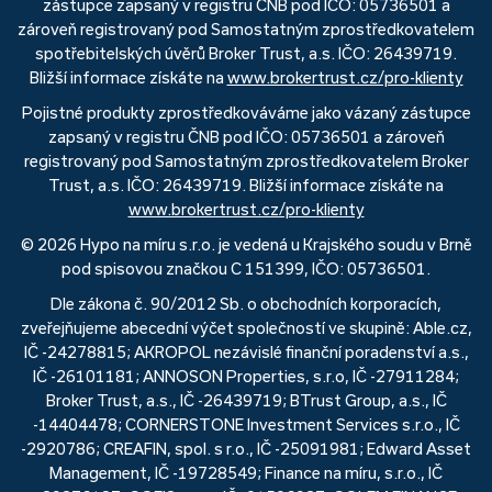
zástupce zapsaný v registru ČNB pod IČO: 05736501 a
zároveň registrovaný pod Samostatným zprostředkovatelem
spotřebitelských úvěrů Broker Trust, a.s. IČO: 26439719.
Bližší informace získáte na
www.brokertrust.cz/pro-klienty
Pojistné produkty zprostředkováváme jako vázaný zástupce
zapsaný v registru ČNB pod IČO: 05736501 a zároveň
registrovaný pod Samostatným zprostředkovatelem Broker
Trust, a.s. IČO: 26439719. Bližší informace získáte na
www.brokertrust.cz/pro-klienty
© 2026 Hypo na míru s.r.o. je vedená u Krajského soudu v Brně
pod spisovou značkou C 151399, IČO: 05736501.
Dle zákona č. 90/2012 Sb. o obchodních korporacích,
zveřejňujeme abecední výčet společností ve skupině: Able.cz,
IČ -24278815; AKROPOL nezávislé finanční poradenství a.s.,
IČ -26101181; ANNOSON Properties, s.r.o, IČ -27911284;
Broker Trust, a.s., IČ -26439719; BTrust Group, a.s., IČ
-14404478; CORNERSTONE Investment Services s.r.o., IČ
-2920786; CREAFIN, spol. s r.o., IČ -25091981; Edward Asset
Management, IČ -19728549; Finance na míru, s.r.o., IČ