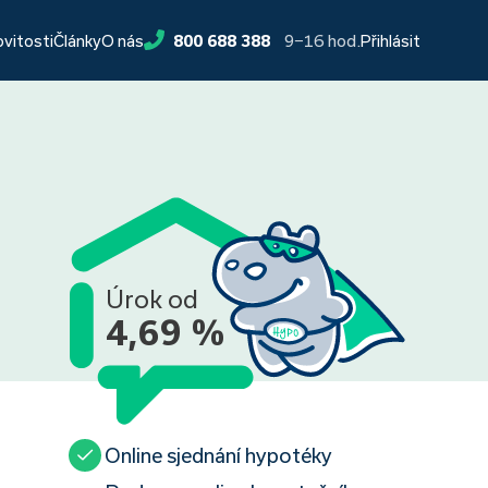
9−16 hod.
ovitosti
Články
O nás
800 688 388
Přihlásit
Úrok od
4,69 %
Online sjednání hypotéky