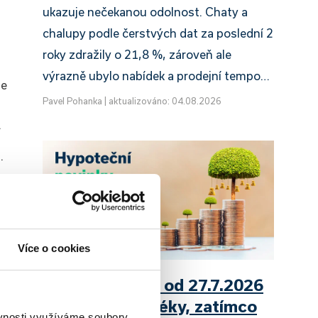
ukazuje nečekanou odolnost. Chaty a
chalupy podle čerstvých dat za poslední 2
roky zdražily o 21,8 %, zároveň ale
výrazně ubylo nabídek a prodejní tempo…
že
Pavel Pohanka
|
aktualizováno: 04.08.2026
.
.
Více o cookies
UniCredit Bank od 27.7.2026
zdražuje hypotéky, zatímco
ěvnosti využíváme soubory