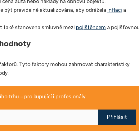
í cena auta nebo náklady na obnovu objektu.
 být pravidelně aktualizována, aby odrážela
inflaci
a
t také stanovena smluvně mezi
pojištěncem
a pojišťovnou
é hodnoty
aktorů. Tyto faktory mohou zahrnovat charakteristiky
ody.
ho trhu – pro kupující i profesionály.
Přihlásit