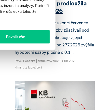
Raiffeisenbank prodloužila
, inzerci a analýzy. Partneři
slevu do 6.9.2026
li v důsledku toho, že
Český hypoteční trh na konci července
2026 potvrzuje, že sazby zůstávají pod
Povolit vše
tlakem a část bank pokračuje v jejich
růstu. UniCredit Bank od 27.7.2026 zvýšila
hypoteční sazby plošně o 0,1…
Pavel Pohanka
|
aktualizováno: 04.08.2026
4 minuty k přečtení