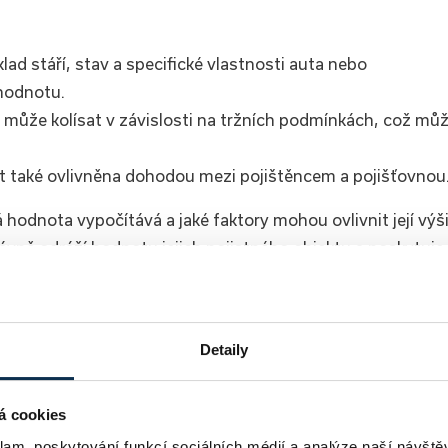
lad stáří, stav a specifické vlastnosti auta nebo
 hodnotu.
může kolísat v závislosti na tržních podmínkách, což mů
 také ovlivněna dohodou mezi pojištěncem a pojišťovnou
ná hodnota vypočítává a jaké faktory mohou ovlivnit její výši
rávně odráží hodnotu jejich pojistného objektu a poskytuje
nat pojištění online
Detaily
á cookies
klam, poskytování funkcí sociálních médií a analýze naší návšt