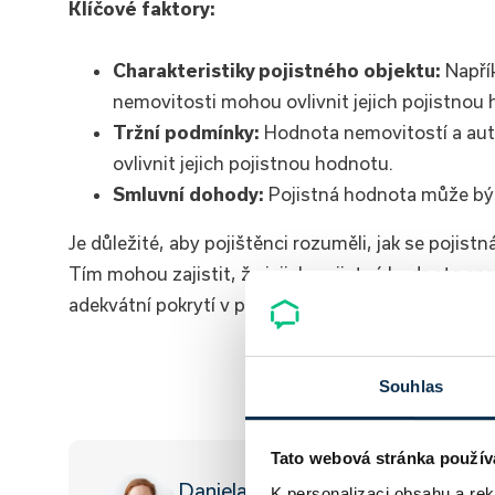
Klíčové faktory:
Charakteristiky pojistného objektu:
Napřík
nemovitosti mohou ovlivnit jejich pojistnou
Tržní podmínky:
Hodnota nemovitostí a aut 
ovlivnit jejich pojistnou hodnotu.
Smluvní dohody:
Pojistná hodnota může být
Je důležité, aby pojištěnci rozuměli, jak se pojist
Tím mohou zajistit, že jejich pojistná hodnota sp
adekvátní pokrytí v případě
pojistné události
.
Chci sjed
Souhlas
Tato webová stránka použív
Daniela Opletalová
K personalizaci obsahu a re