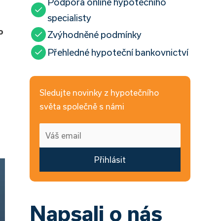
Podpora online hypotečního
specialisty
o
Zvýhodněné podmínky
Přehledné hypoteční bankovnictví
Sledujte novinky z hypotečního
světa společně s námi
Přihlásit
Napsali o nás