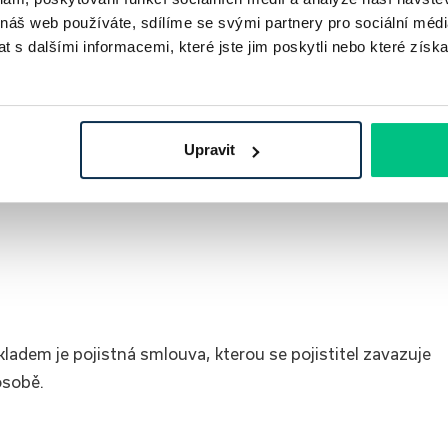
 náš web používáte, sdílíme se svými partnery pro sociální média
a, která vlnami online marketingu proplouvá už od roku 2018.
 s dalšími informacemi, které jste jim poskytli nebo které získa
rojektech.
Upravit
ladem je pojistná smlouva, kterou se pojistitel zavazuje
osobě.