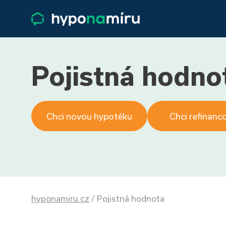
Pojistná hodno
Chci novou hypotéku
Chci refinanc
hyponamiru.cz
/
Pojistná hodnota