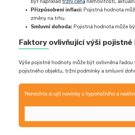
být například
tržní cena
nemovitosti, aktuáln
Přizpůsobení inflaci:
Pojistná hodnota může
změny na trhu.
Smluvní dohoda:
Pojistná hodnota může bý
Faktory ovlivňující výši pojistn
Výše pojistné hodnoty může být ovlivněna řadou f
pojistného objektu, tržní podmínky a smluvní doh
Nenechte si ujít novinky z hypotečního a realitní