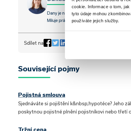
cookie. Informace o tom, jak
Dany je naše grafička a content specialistk
tyto údaje mohou zkombinovat
Miluje práci v kolektivu a na smysluplných p
používáte jejich služby.
Sdílet na
Související pojmy
Pojistná smlouva
Sjednáváte si pojištění k&nbsp;hypotéce? Jeho zák
poskytnou pojistné plnění pojistníkovi nebo třetí 
Tržní cena