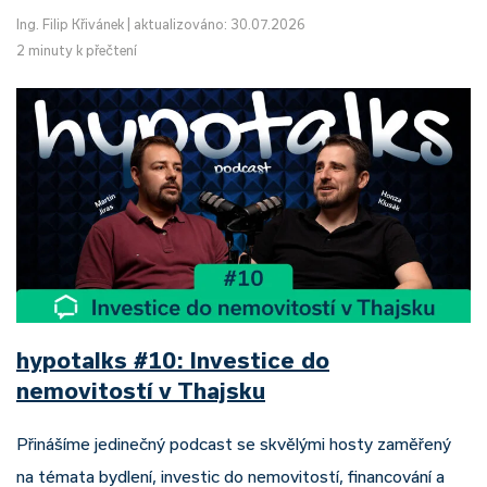
Ing. Filip Křivánek
|
aktualizováno: 30.07.2026
2 minuty k přečtení
hypotalks #10: Investice do
nemovitostí v Thajsku
Přinášíme jedinečný podcast se skvělými hosty zaměřený
na témata bydlení, investic do nemovitostí, financování a