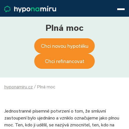
Hypotéky
Životní pojištění
Pojištění nemovitosti
Plná moc
Články
O nás
Chci novou hypotéku
800 688 388
9−16 hod.
Přihlásit
Chci refinancovat
hyponamiru.cz
/
Plná moc
Jednostranné písemné potvrzení o tom, že smluvní
zastoupení bylo ujednáno a vzniklo označujeme jako plnou
moc. Ten, kdo ji udělil, se nazývá zmocnitel, ten, kdo na