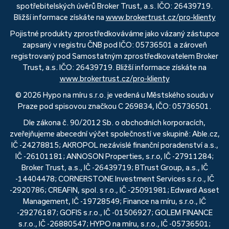
spotřebitelských úvěrů Broker Trust, a.s. IČO: 26439719.
Bližší informace získáte na
www.brokertrust.cz/pro-klienty
Pojistné produkty zprostředkováváme jako vázaný zástupce
zapsaný v registru ČNB pod IČO: 05736501 a zároveň
registrovaný pod Samostatným zprostředkovatelem Broker
Trust, a.s. IČO: 26439719. Bližší informace získáte na
www.brokertrust.cz/pro-klienty
© 2026 Hypo na míru s.r.o. je vedená u Městského soudu v
Praze pod spisovou značkou C 269834, IČO: 05736501.
Dle zákona č. 90/2012 Sb. o obchodních korporacích,
zveřejňujeme abecední výčet společností ve skupině: Able.cz,
IČ -24278815; AKROPOL nezávislé finanční poradenství a.s.,
IČ -26101181; ANNOSON Properties, s.r.o, IČ -27911284;
Broker Trust, a.s., IČ -26439719; BTrust Group, a.s., IČ
-14404478; CORNERSTONE Investment Services s.r.o., IČ
-2920786; CREAFIN, spol. s r.o., IČ -25091981; Edward Asset
Management, IČ -19728549; Finance na míru, s.r.o., IČ
-29276187; GOFIS s.r.o., IČ -01506927; GOLEM FINANCE
s.r.o., IČ -26880547; HYPO na míru, s.r.o., IČ -05736501;