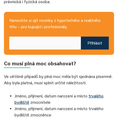
právnická i fyzická osoba.
Nenechte si ujít novinky z hypotečního a realitního
trhu – pro kupující i profesionály.
Přihlásit
Co musí plná moc obsahovat?
Ve většině případů by plná moc měla být sjednána písemně.
Aby byla platná, musí splnit určité náležitosti.
Jméno, příjmení, datum narození a místo
trvalého
bydliště
zmocnitele
Jméno, příjmení, datum narození a místo trvalého
bydliště zmocněnce