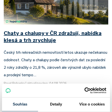
Chaty a chalupy v ČR zdražují, nabídka
klesá a trh zrychluje
Český trh rekreačních nemovitostí letos ukazuje nečekanou
odolnost. Chaty a chalupy podle čerstvých dat za poslední
2 roky zdražily o 21,8 %, zároveň ale výrazně ubylo nabídek
a prodejní tempo…
Pavel Pohanka
|
aktualizováno: 04.08.2026
Souhlas
Detaily
Více o cookies