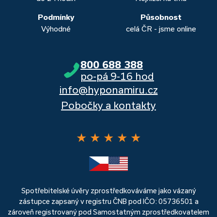
Podmínky
Působnost
Výhodné
celá ČR - jsme online
800 688 388
po-pá 9-16 hod
info@hyponamiru.cz
Pobočky a kontakty
★
★
★
★
★
Spotřebitelské úvěry zprostředkováváme jako vázaný
zástupce zapsaný v registru ČNB pod IČO: 05736501 a
zároveň registrovaný pod Samostatným zprostředkovatelem