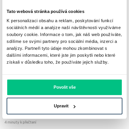
Tato webová stránka používá cookies
K personalizaci obsahu a reklam, poskytování funkcí
sociálních médií a analýze naší návštěvnosti využíváme
soubory cookie. Informace o tom, jak náš web používáte,
sdílíme se svými partnery pro sociální média, inzerci a
UniCredit Bank od 27.7.2026 zdražuje
analýzy. Partneři tyto údaje mohou zkombinovat s
dalšími informacemi, které jste jim poskytli nebo které
hypotéky, zatímco Raiffeisenbank
získali v důsledku toho, že používáte jejich služby.
prodloužila slevu do 6.9.2026
Český hypoteční trh na konci července 2026 potvrzuje, že
Povolit vše
sazby zůstávají pod tlakem a část bank pokračuje v jejich
růstu. UniCredit Bank od 27.7.2026 zvýšila hypoteční sazby
plošně o 0,1…
Upravit
Pavel Pohanka
|
aktualizováno: 04.08.2026
4 minuty k přečtení