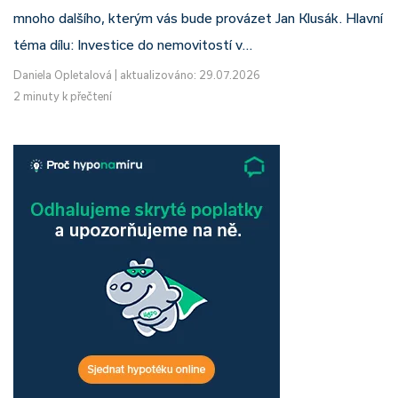
mnoho dalšího, kterým vás bude provázet Jan Klusák. Hlavní
téma dílu: Investice do nemovitostí v…
Daniela Opletalová
|
aktualizováno: 29.07.2026
2 minuty k přečtení