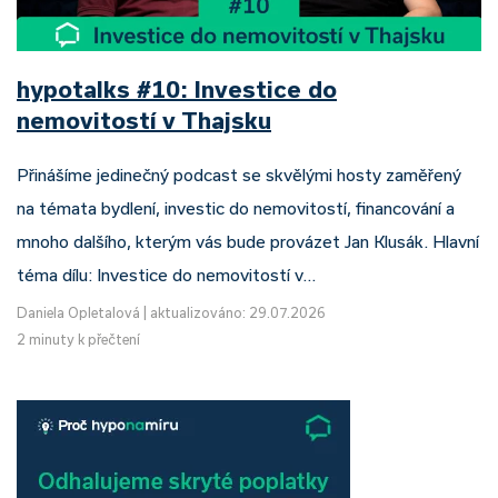
hypotalks #10: Investice do
nemovitostí v Thajsku
Přinášíme jedinečný podcast se skvělými hosty zaměřený
na témata bydlení, investic do nemovitostí, financování a
mnoho dalšího, kterým vás bude provázet Jan Klusák. Hlavní
téma dílu: Investice do nemovitostí v…
Daniela Opletalová
|
aktualizováno: 29.07.2026
2 minuty k přečtení