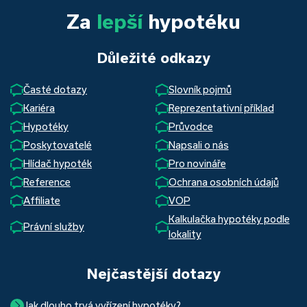
Za
lepší
hypotéku
Důležité odkazy
Časté dotazy
Slovník pojmů
Kariéra
Reprezentativní příklad
Hypotéky
Průvodce
Poskytovatelé
Napsali o nás
Hlídač hypoték
Pro novináře
Reference
Ochrana osobních údajů
Affiliate
VOP
Kalkulačka hypotéky podle
Právní služby
lokality
Nejčastější dotazy
Jak dlouho trvá vyřízení hypotéky?