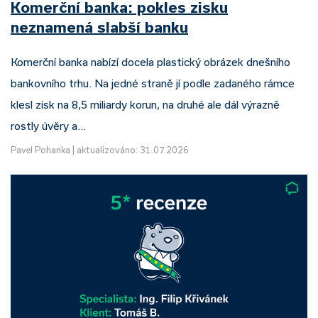
Komerční banka: pokles zisku
neznamená slabší banku
Komerční banka nabízí docela plastický obrázek dnešního
bankovního trhu. Na jedné straně jí podle zadaného rámce
klesl zisk na 8,5 miliardy korun, na druhé ale dál výrazně
rostly úvěry a…
Pavel Pohanka
|
aktualizováno: 31.07.2026