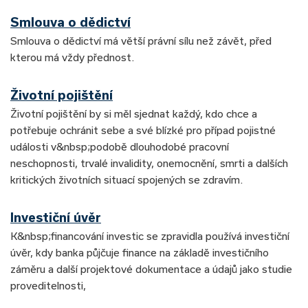
Smlouva o dědictví
Smlouva o dědictví má větší právní sílu než závět, před
kterou má vždy přednost.
Životní pojištění
Životní pojištění by si měl sjednat každý, kdo chce a
potřebuje ochránit sebe a své blízké pro případ pojistné
události v&nbsp;podobě dlouhodobé pracovní
neschopnosti, trvalé invalidity, onemocnění, smrti a dalších
kritických životních situací spojených se zdravím.
Investiční úvěr
K&nbsp;financování investic se zpravidla používá investiční
úvěr, kdy banka půjčuje finance na základě investičního
záměru a další projektové dokumentace a údajů jako studie
proveditelnosti,