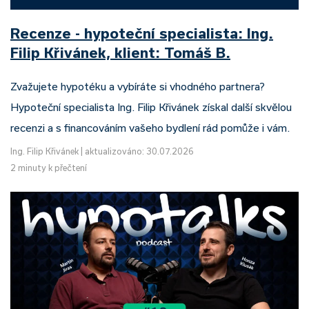
Recenze - hypoteční specialista: Ing.
Filip Křivánek, klient: Tomáš B.
Zvažujete hypotéku a vybíráte si vhodného partnera?
Hypoteční specialista Ing. Filip Křivánek získal další skvělou
recenzi a s financováním vašeho bydlení rád pomůže i vám.
Ing. Filip Křivánek
|
aktualizováno: 30.07.2026
2 minuty k přečtení