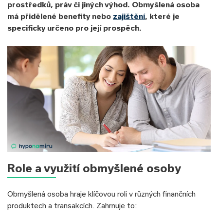
prostředků, práv či jiných výhod. Obmyšlená osoba
má přidělené benefity nebo
zajištění
, které je
specificky určeno pro její prospěch.
Role a využití obmyšlené osoby
Obmyšlená osoba hraje klíčovou roli v různých finančních
produktech a transakcích. Zahrnuje to: