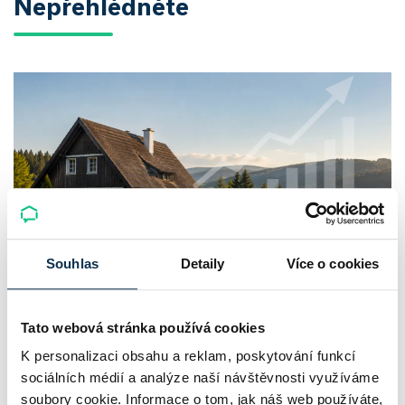
Nepřehlédněte
Souhlas
Detaily
Více o cookies
Chaty a chalupy v ČR zdražují, nabídka
klesá a trh zrychluje
Tato webová stránka používá cookies
K personalizaci obsahu a reklam, poskytování funkcí
Český trh rekreačních nemovitostí letos ukazuje nečekanou
sociálních médií a analýze naší návštěvnosti využíváme
odolnost. Chaty a chalupy podle čerstvých dat za poslední
soubory cookie. Informace o tom, jak náš web používáte,