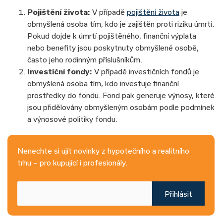
Pojištění života:
V případě
pojištění života
je
obmyšlená osoba tím, kdo je zajištěn proti riziku úmrtí.
Pokud dojde k úmrtí pojištěného, finanční výplata
nebo benefity jsou poskytnuty obmyšlené osobě,
často jeho rodinným příslušníkům.
Investiční fondy:
V případě investičních fondů je
obmyšlená osoba tím, kdo investuje finanční
prostředky do fondu. Fond pak generuje výnosy, které
jsou přidělovány obmyšleným osobám podle podmínek
a výnosové politiky fondu.
Nenechte si ujít novinky z hypotečního a realitního
trhu – pro kupující i profesionály.
Přihlásit