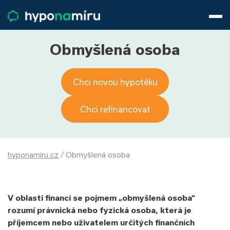
Hypotéky
Životní pojištění
Pojištění nemovitosti
Obmyšlená osoba
Články
O nás
Chci novou hypotéku
800 688 388
9−16 hod.
Přihlásit
Chci refinancovat
hyponamiru.cz
/
Obmyšlená osoba
V oblasti financí se pojmem „obmyšlená osoba“
rozumí právnická nebo fyzická osoba, která je
příjemcem nebo uživatelem určitých finančních