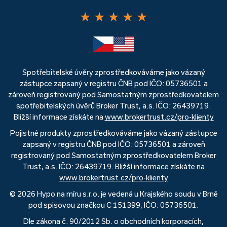
★
★
★
★
★
Spotřebitelské úvěry zprostředkováváme jako vázaný
zástupce zapsaný v registru ČNB pod IČO: 05736501 a
zároveň registrovaný pod Samostatným zprostředkovatelem
spotřebitelských úvěrů Broker Trust, a.s. IČO: 26439719.
Bližší informace získáte na
www.brokertrust.cz/pro-klienty
Pojistné produkty zprostředkováváme jako vázaný zástupce
zapsaný v registru ČNB pod IČO: 05736501 a zároveň
registrovaný pod Samostatným zprostředkovatelem Broker
Trust, a.s. IČO: 26439719. Bližší informace získáte na
www.brokertrust.cz/pro-klienty
© 2026 Hypo na míru s.r.o. je vedená u Krajského soudu v Brně
pod spisovou značkou C 151399, IČO: 05736501.
Dle zákona č. 90/2012 Sb. o obchodních korporacích,