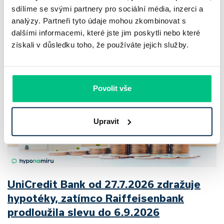
sdílíme se svými partnery pro sociální média, inzerci a
2 roky zdražily o 21,8 %, zároveň ale výrazně ubylo nabídek
analýzy. Partneři tyto údaje mohou zkombinovat s
a prodejní tempo…
dalšími informacemi, které jste jim poskytli nebo které
Pavel Pohanka
|
aktualizováno: 04.08.2026
získali v důsledku toho, že používáte jejich služby.
Povolit vše
Upravit
UniCredit Bank od 27.7.2026 zdražuje
hypotéky, zatímco Raiffeisenbank
prodloužila slevu do 6.9.2026