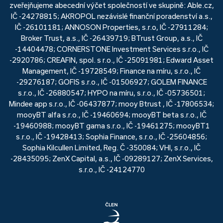
zveřejňujeme abecední výčet společností ve skupině: Able.cz,
IČ -24278815; AKROPOL nezávislé finanční poradenství a.s.,
IČ -26101181; ANNOSON Properties, s.r.o, IČ -27911284;
Broker Trust, a.s., IČ -26439719; BTrust Group, a.s., IČ
-14404478; CORNERSTONE Investment Services s.r.o., IČ
-2920786; CREAFIN, spol. s r.o., IČ -25091981; Edward Asset
Management, IČ -19728549; Finance na míru, s.r.o., IČ
-29276187; GOFIS s.r.o., IČ -01506927; GOLEM FINANCE
s.r.o., IČ -26880547; HYPO na míru, s.r.o., IČ -05736501;
Mindee app s.r.o., IČ -06437877; mooy Btrust , IČ -17806534;
mooyBT alfa s.r.o., IČ -19460694; mooyBT beta s.r.o., IČ
-19460988; mooyBT gama s.r.o., IČ -19461275; mooyBT1
s.r.o., IČ -19428413; Sophia Finance, s.r.o., IČ -25604856;
Sophia Kilcullen Limited, Reg. Č -350084; VHI, s.r.o., IČ
-28435095; ZenX Capital, a.s., IČ -09289127; ZenX Services,
s.r.o., IČ -24124770