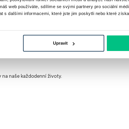
 náš web používáte, sdílíme se svými partnery pro sociální média
 s dalšími informacemi, které jste jim poskytli nebo které získa
o příjmu na náklady spojené s bydlením.
Upravit
ní nohy? Už vás nebaví bydlet v&nbsp;
iv na naše každodenní životy.