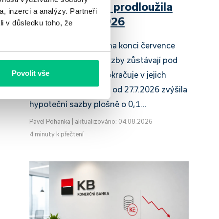
Raiffeisenbank prodloužila
, inzerci a analýzy. Partneři
slevu do 6.9.2026
li v důsledku toho, že
Český hypoteční trh na konci července
2026 potvrzuje, že sazby zůstávají pod
Povolit vše
tlakem a část bank pokračuje v jejich
růstu. UniCredit Bank od 27.7.2026 zvýšila
hypoteční sazby plošně o 0,1…
Pavel Pohanka
|
aktualizováno: 04.08.2026
4 minuty k přečtení