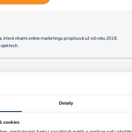
a, která vlnami online marketingu proplouvá už od roku 2018.
rojektech.
Detaily
á cookies
klam, poskytování funkcí sociálních médií a analýze naší návšt