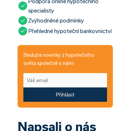
Podpora online hypotečního
specialisty
Zvýhodněné podmínky
Přehledné hypoteční bankovnictví
v
Sledujte novinky z hypotečního
světa společně s námi
Přihlásit
Napsali o nás