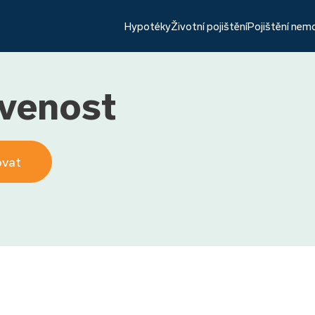
Hypotéky
Životní pojištění
Pojištění nem
venost
ovat