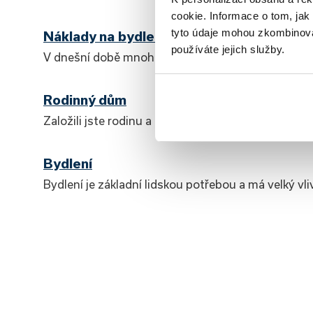
cookie. Informace o tom, jak
tyto údaje mohou zkombinovat
Náklady na bydlení
používáte jejich služby.
V dnešní době mnoho lidí věnuje velkou část svéh
Rodinný dům
Založili jste rodinu a chcete se postavit na vlast
Bydlení
Bydlení je základní lidskou potřebou a má velký vl