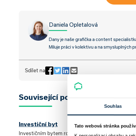
Daniela Opletalová
Dany je naše grafička a content specialistk
Miluje práci v kolektivu a na smysluplných p
Sdílet na
Související pojmy
Souhlas
Investiční byt
Tato webová stránka použív
Investičním bytem rozumíme
K personalizaci obsahu a re