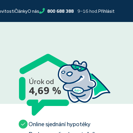
9−16 hod.
ovitosti
Články
O nás
800 688 388
Přihlásit
Úrok od
4,69 %
Online sjednání hypotéky