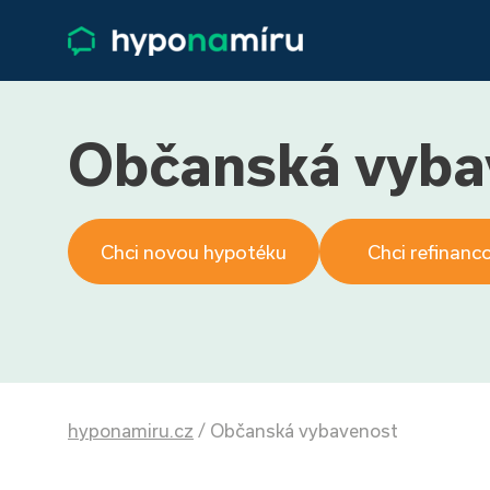
Občanská vyba
Chci novou hypotéku
Chci refinanc
hyponamiru.cz
/
Občanská vybavenost