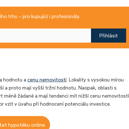
ho trhu – pro kupující i profesionály.
Přihlásit
na hodnotu a
cenu nemovitostí
. Lokality s vysokou mírou
í a proto mají vyšší tržní hodnotu. Naopak, oblasti s
méně žádané a mají tendenci mít nižší cenu nemovitostí
or vzít v úvahu při hodnocení potenciálu investice.
tat hypotéku online