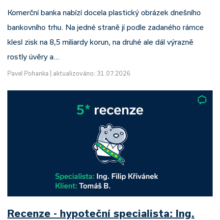
Komerční banka nabízí docela plastický obrázek dnešního
bankovního trhu. Na jedné straně jí podle zadaného rámce
klesl zisk na 8,5 miliardy korun, na druhé ale dál výrazně
rostly úvěry a…
Pavel Pohanka
|
aktualizováno: 31.07.2026
Recenze - hypoteční specialista: Ing.