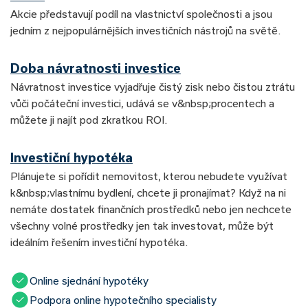
Akcie představují podíl na vlastnictví společnosti a jsou
jedním z nejpopulárnějších investičních nástrojů na světě.
Doba návratnosti investice
Návratnost investice vyjadřuje čistý zisk nebo čistou ztrátu
vůči počáteční investici, udává se v&nbsp;procentech a
můžete ji najít pod zkratkou ROI.
Investiční hypotéka
Plánujete si pořídit nemovitost, kterou nebudete využívat
k&nbsp;vlastnímu bydlení, chcete ji pronajímat? Když na ni
nemáte dostatek finančních prostředků nebo jen nechcete
všechny volné prostředky jen tak investovat, může být
ideálním řešením investiční hypotéka.
Online sjednání hypotéky
Podpora online hypotečního specialisty