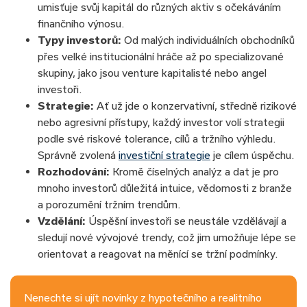
umisťuje svůj kapitál do různých aktiv s očekáváním
finančního výnosu.
Typy investorů:
Od malých individuálních obchodníků
přes velké institucionální hráče až po specializované
skupiny, jako jsou venture kapitalisté nebo angel
investoři.
Strategie:
Ať už jde o konzervativní, středně rizikové
nebo agresivní přístupy, každý investor volí strategii
podle své riskové tolerance, cílů a tržního výhledu.
Správně zvolená
investiční strategie
je cílem úspěchu.
Rozhodování:
Kromě číselných analýz a dat je pro
mnoho investorů důležitá intuice, vědomosti z branže
a porozumění tržním trendům.
Vzdělání:
Úspěšní investoři se neustále vzdělávají a
sledují nové vývojové trendy, což jim umožňuje lépe se
orientovat a reagovat na měnící se tržní podmínky.
Nenechte si ujít novinky z hypotečního a realitního