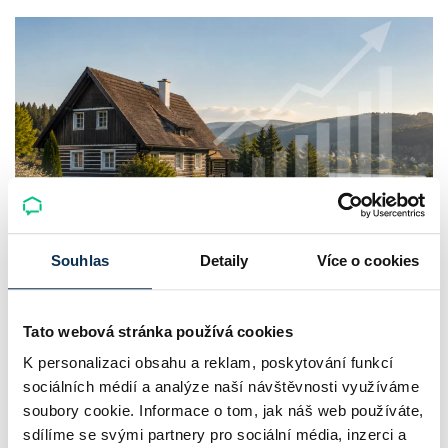
Souhlas
Detaily
Více o cookies
Chaty a chalupy v ČR zdražují, nabídka
klesá a trh zrychluje
Tato webová stránka používá cookies
Český trh rekreačních nemovitostí letos ukazuje nečekanou
K personalizaci obsahu a reklam, poskytování funkcí
odolnost. Chaty a chalupy podle čerstvých dat za poslední
sociálních médií a analýze naší návštěvnosti využíváme
2 roky zdražily o 21,8 %, zároveň ale výrazně ubylo nabídek
soubory cookie. Informace o tom, jak náš web používáte,
a prodejní tempo…
sdílíme se svými partnery pro sociální média, inzerci a