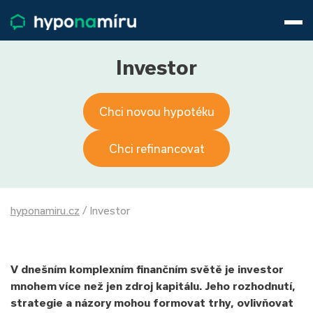
Hypotéky
Životní pojištění
Pojištění nemovitosti
Investor
Články
O nás
Chci novou hypotéku
800 688 388
9−16 hod.
Přihlásit
Chci refinancovat
hyponamiru.cz
/
Investor
V dnešním komplexním finančním světě je investor
mnohem více než jen zdroj kapitálu. Jeho rozhodnutí,
strategie a názory mohou formovat trhy, ovlivňovat