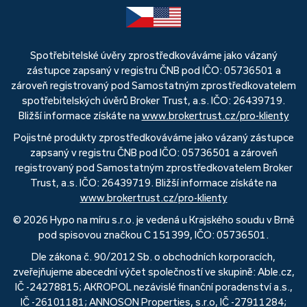
Spotřebitelské úvěry zprostředkováváme jako vázaný
zástupce zapsaný v registru ČNB pod IČO: 05736501 a
zároveň registrovaný pod Samostatným zprostředkovatelem
spotřebitelských úvěrů Broker Trust, a.s. IČO: 26439719.
Bližší informace získáte na
www.brokertrust.cz/pro-klienty
Pojistné produkty zprostředkováváme jako vázaný zástupce
zapsaný v registru ČNB pod IČO: 05736501 a zároveň
registrovaný pod Samostatným zprostředkovatelem Broker
Trust, a.s. IČO: 26439719. Bližší informace získáte na
www.brokertrust.cz/pro-klienty
© 2026 Hypo na míru s.r.o. je vedená u Krajského soudu v Brně
pod spisovou značkou C 151399, IČO: 05736501.
Dle zákona č. 90/2012 Sb. o obchodních korporacích,
zveřejňujeme abecední výčet společností ve skupině: Able.cz,
IČ -24278815; AKROPOL nezávislé finanční poradenství a.s.,
IČ -26101181; ANNOSON Properties, s.r.o, IČ -27911284;