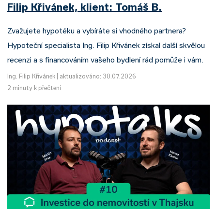
Filip Křivánek, klient: Tomáš B.
Zvažujete hypotéku a vybíráte si vhodného partnera?
Hypoteční specialista Ing. Filip Křivánek získal další skvělou
recenzi a s financováním vašeho bydlení rád pomůže i vám.
Ing. Filip Křivánek
|
aktualizováno: 30.07.2026
2 minuty k přečtení