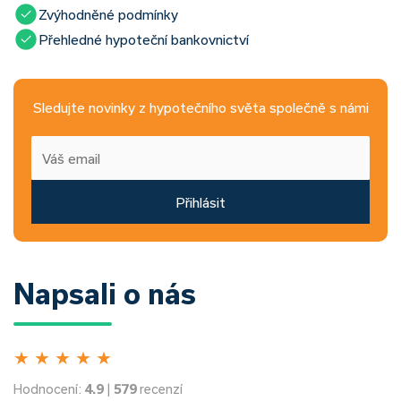
Zvýhodněné podmínky
Přehledné hypoteční bankovnictví
Sledujte novinky z hypotečního světa společně s námi
Přihlásit
Napsali o nás
★
★
★
★
★
Hodnocení:
4.9
|
579
recenzí