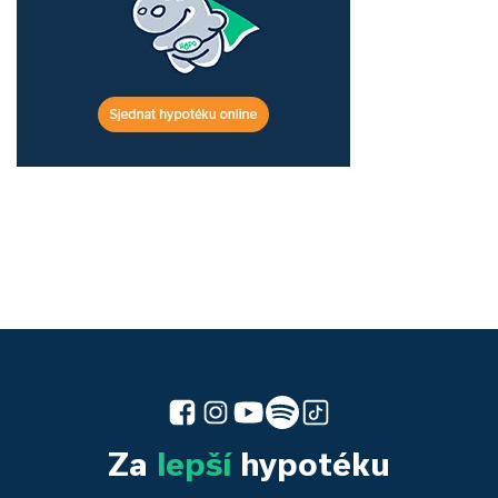
Za
lepší
hypotéku