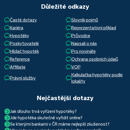
Důležité odkazy
Časté dotazy
Slovník pojmů
Kariéra
Reprezentativní příklad
Hypotéky
Průvodce
Poskytovatelé
Napsali o nás
Hlídač hypoték
Pro novináře
Reference
Ochrana osobních údajů
Affiliate
VOP
Kalkulačka hypotéky podle
Právní služby
lokality
Nejčastější dotazy
Jak dlouho trvá vyřízení hypotéky?
Jde hypotéka skutečně vyřídit online?
Hypotéka se dá zvládnout za měsíc i za tři. Nejčastěji její
Se kterými bankami v ČR máme nejlepší zkušenost?
Ano, skutečně jde. Díky moderním technologiím, které
uzavření trvá okolo 2 měsíců. Důvodem je především