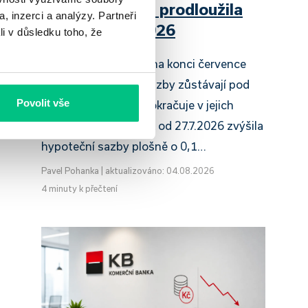
Raiffeisenbank prodloužila
, inzerci a analýzy. Partneři
slevu do 6.9.2026
li v důsledku toho, že
Český hypoteční trh na konci července
2026 potvrzuje, že sazby zůstávají pod
Povolit vše
tlakem a část bank pokračuje v jejich
růstu. UniCredit Bank od 27.7.2026 zvýšila
hypoteční sazby plošně o 0,1…
Pavel Pohanka
|
aktualizováno: 04.08.2026
4 minuty k přečtení