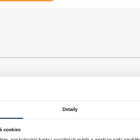
Detaily
á cookies
&nbsp;zajištění dluhu v&nbsp;ujednané výši pro případ, že
klam, poskytování funkcí sociálních médií a analýze naší návšt