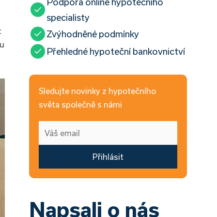
Podpora online hypotečního
specialisty
t
Zvýhodněné podmínky
ou
Přehledné hypoteční bankovnictví
Sledujte novinky z hypotečního
světa společně s námi
Přihlásit
Napsali o nás