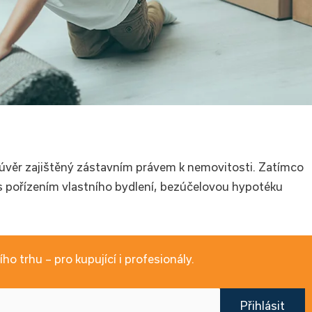
 úvěr zajištěný zástavním právem k nemovitosti. Zatímco
i s pořízením vlastního bydlení, bezúčelovou hypotéku
ho trhu – pro kupující i profesionály.
Přihlásit