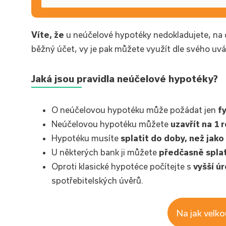
Víte, že
u neúčelové hypotéky nedokladujete, na c
běžný účet, vy je pak můžete využít dle svého uvá
Jaká jsou pravidla neúčelové hypotéky?
O neúčelovou hypotéku může požádat jen
f
Neúčelovou hypotéku můžete
uzavřít na 1 r
Hypotéku musíte
splatit do doby, než jako
U některých bank ji můžete
předčasně splat
Oproti klasické hypotéce počítejte s
vyšší ú
spotřebitelských úvěrů.
Na jak velk