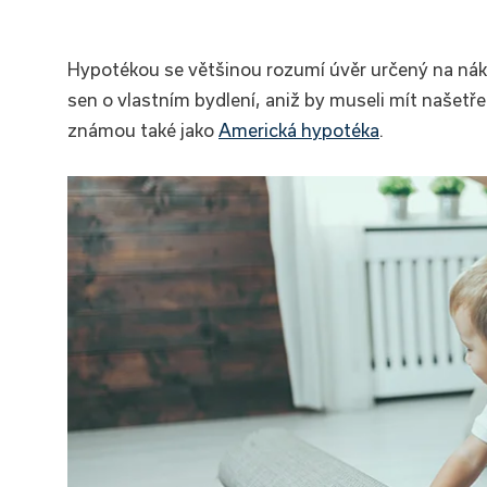
Hypotékou se většinou rozumí úvěr určený na náku
sen o vlastním bydlení, aniž by museli mít našetř
známou také jako
Americká hypotéka
.