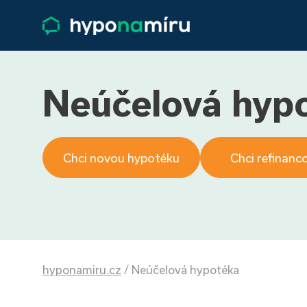
Neúčelová hyp
Chci novou hypotéku
Chci refinanc
hyponamiru.cz
/
Neúčelová hypotéka