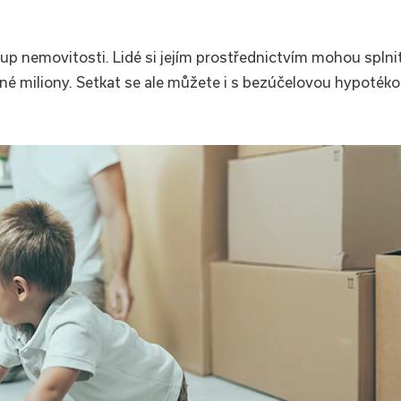
p nemovitosti. Lidé si jejím prostřednictvím mohou splni
ené miliony. Setkat se ale můžete i s bezúčelovou hypoték