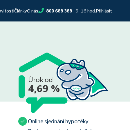
9−16 hod.
ovitosti
Články
O nás
800 688 388
Přihlásit
Úrok od
4,69 %
Online sjednání hypotéky