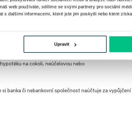
 náš web používáte, sdílíme se svými partnery pro sociální média
 s dalšími informacemi, které jste jim poskytli nebo které získa
otékou, je jasné, že budete potřebovat finance nejen na
 třeba na její vybavení.
Upravit
hypotéku na cokoli, neúčelovou nebo
 si banka či nebankovní společnost naúčtuje za vypůjčení