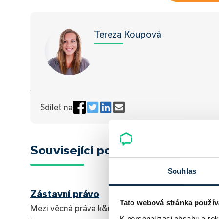
Tereza Koupová
Sdílet na
Související pojmy
Souhlas
Zástavní právo
Tato webová stránka použív
Mezi věcná práva k&nbsp;cizí věci, která slouží k
K personalizaci obsahu a re