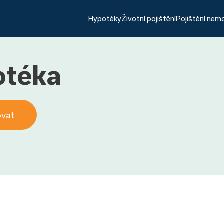
Hypotéky
Životní pojištění
Pojištění nem
otéka
ovat