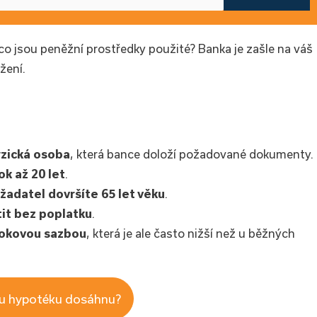
o jsou peněžní prostředky použité? Banka je zašle na váš
žení.
yzická osoba
, která bance doloží požadované dokumenty.
ok až 20 let
.
 žadatel dovršíte 65 let věku
.
it bez poplatku
.
rokovou sazbou
, která je ale často nižší než u běžných
ou hypotéku dosáhnu?