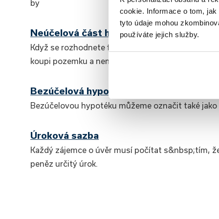
by
cookie. Informace o tom, jak
tyto údaje mohou zkombinovat
Neúčelová část hypotéky
používáte jejich služby.
Když se rozhodnete financovat vlastní bydlení hyp
koupi pozemku a nemovitost jako takovou, ale také
Bezúčelová hypotéka
Bezúčelovou hypotéku můžeme označit také jako 
Úroková sazba
Každý zájemce o úvěr musí počítat s&nbsp;tím, že
peněz určitý úrok.