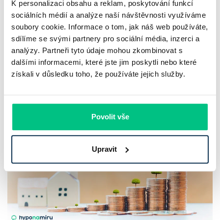
Chaty a chalupy v ČR zdražují, nabídka
K personalizaci obsahu a reklam, poskytování funkcí
klesá a trh zrychluje
sociálních médií a analýze naší návštěvnosti využíváme
soubory cookie. Informace o tom, jak náš web používáte,
sdílíme se svými partnery pro sociální média, inzerci a
Český trh rekreačních nemovitostí letos ukazuje nečekanou
analýzy. Partneři tyto údaje mohou zkombinovat s
odolnost. Chaty a chalupy podle čerstvých dat za poslední
dalšími informacemi, které jste jim poskytli nebo které
2 roky zdražily o 21,8 %, zároveň ale výrazně ubylo nabídek
získali v důsledku toho, že používáte jejich služby.
a prodejní tempo…
Pavel Pohanka
|
aktualizováno: 04.08.2026
Povolit vše
Upravit