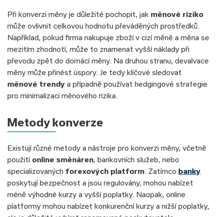
Při konverzi měny je důležité pochopit, jak
měnové
riziko
může ovlivnit celkovou hodnotu převáděných prostředků.
Například, pokud firma nakupuje zboží v cizí měně a měna se
mezitím zhodnotí, může to znamenat vyšší náklady při
převodu zpět do domácí měny. Na druhou stranu, devalvace
měny může přinést úspory. Je tedy klíčové sledovat
měnové trendy
a případně používat hedgingové strategie
pro minimalizaci měnového rizika.
Metody konverze
Existují různé metody a nástroje pro konverzi měny, včetně
použití
online směnáren
, bankovních služeb, nebo
specializovaných
forexových platform
. Zatímco
banky
poskytují bezpečnost a jsou regulovány, mohou nabízet
méně výhodné kurzy a vyšší poplatky. Naopak, online
platformy mohou nabízet konkurenční kurzy a nižší poplatky,