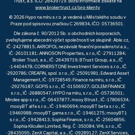
Trust, a.s. IČO: 26439719. Bližší informace získáte na
www.brokertrust.cz/pro-klienty
© 2026 Hypo na míru s.r.o. je vedená u Městského soudu v
Praze pod spisovou značkou C 269834, IČO: 05736501.
Dle zákona č. 90/2012 Sb. o obchodních korporacích,
zveřejňujeme abecední výčet společností ve skupině: Able.cz,
IČ -24278815; AKROPOL nezávislé finanční poradenství a.s.,
IČ -26101181; ANNOSON Properties, s.r.o, IČ -27911284;
Broker Trust, a.s., IČ -26439719; BTrust Group, a.s., IČ
-14404478; CORNERSTONE Investment Services s.r.o., IČ
-2920786; CREAFIN, spol. s r.o., IČ -25091981; Edward Asset
Management, IČ -19728549; Finance na míru, s.r.o., IČ
-29276187; GOFIS s.r.o., IČ -01506927; GOLEM FINANCE
s.r.o., IČ -26880547; HYPO na míru, s.r.o., IČ -05736501;
Mindee app s.r.o., IČ -06437877; mooy Btrust , IČ -17806534;
mooyBT alfa s.r.o., IČ -19460694; mooyBT beta s.r.o., IČ
-19460988; mooyBT gama s.r.o., IČ -19461275; mooyBT1
s.r.o., IČ -19428413; Sophia Finance, s.r.o., IČ -25604856;
Sophia Kilcullen Limited, Reg. Č -350084; VHI, s.r.o., IČ
-28435095; ZenX Capital, a.s., IČ -09289127; ZenX Services,