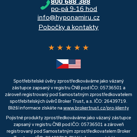
800 688 388
po-pá 9-16 hod
info@hyponamiru.cz
Pobočky a kontakty
★
★
★
★
★
Spotřebitelské úvěry zprostředkováváme jako vázaný
zástupce zapsaný v registru ČNB pod IČO: 05736501 a
zároveň registrovaný pod Samostatným zprostředkovatelem
spotřebitelských úvěrů Broker Trust, a.s. IČO: 26439719.
Bližší informace získáte na
www.brokertrust.cz/pro-klienty
Pojistné produkty zprostředkováváme jako vázaný zástupce
zapsaný v registru ČNB pod IČO: 05736501 a zároveň
registrovaný pod Samostatným zprostředkovatelem Broker