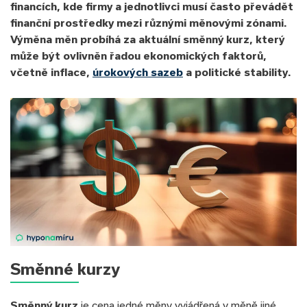
financích, kde firmy a jednotlivci musí často převádět
finanční prostředky mezi různými měnovými zónami.
Výměna měn probíhá za aktuální směnný kurz, který
může být ovlivněn řadou ekonomických faktorů,
včetně inflace,
úrokových sazeb
a politické stability.
Směnné kurzy
Směnný kurz
je cena jedné měny vyjádřená v měně jiné.