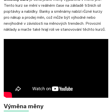
Tento kurz se mění v reálném čase na základě tržních sil
poptávky a nabídky. Banky a směnárny nabízí různé kurzy
pro nákup a prodej měn, což může být výhodné nebo
nevýhodné v závislosti na měnových trendech. Provozní
náklady a marže také hrají roli ve stanovování těchto kurzů.
Výměna měny