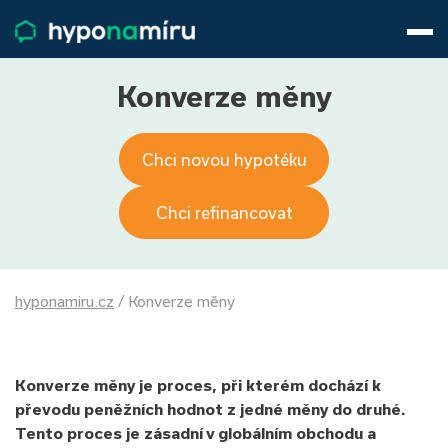
Hypotéky
Životní pojištění
Pojištění nemovitosti
Konverze měny
Články
O nás
Chci novou hypotéku
800 688 388
9−16 hod.
Přihlásit
Chci refinancovat
hyponamiru.cz
/
Konverze měny
Konverze měny je proces, při kterém dochází k
převodu peněžních hodnot z jedné měny do druhé.
Tento proces je zásadní v globálním obchodu a