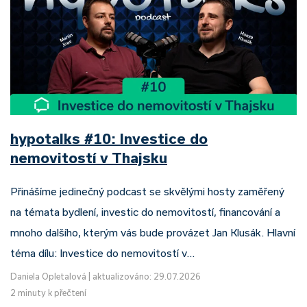
hypotalks #10: Investice do
nemovitostí v Thajsku
Přinášíme jedinečný podcast se skvělými hosty zaměřený
na témata bydlení, investic do nemovitostí, financování a
mnoho dalšího, kterým vás bude provázet Jan Klusák. Hlavní
téma dílu: Investice do nemovitostí v…
Daniela Opletalová
|
aktualizováno: 29.07.2026
2 minuty k přečtení