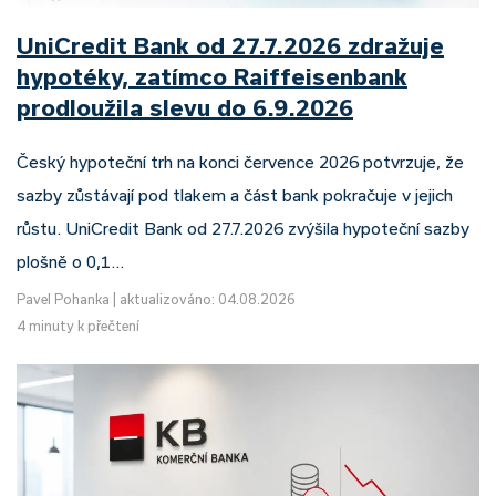
UniCredit Bank od 27.7.2026 zdražuje
hypotéky, zatímco Raiffeisenbank
prodloužila slevu do 6.9.2026
Český hypoteční trh na konci července 2026 potvrzuje, že
sazby zůstávají pod tlakem a část bank pokračuje v jejich
růstu. UniCredit Bank od 27.7.2026 zvýšila hypoteční sazby
plošně o 0,1…
Pavel Pohanka
|
aktualizováno: 04.08.2026
4 minuty k přečtení