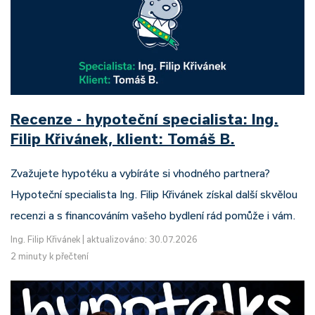
Recenze - hypoteční specialista: Ing.
Filip Křivánek, klient: Tomáš B.
Zvažujete hypotéku a vybíráte si vhodného partnera?
Hypoteční specialista Ing. Filip Křivánek získal další skvělou
recenzi a s financováním vašeho bydlení rád pomůže i vám.
Ing. Filip Křivánek
|
aktualizováno: 30.07.2026
2 minuty k přečtení