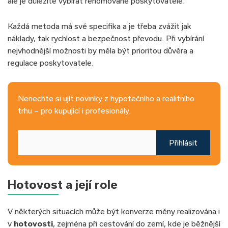
ale je důležité vybírat renomované poskytovatele.
Každá metoda má své specifika a je třeba zvážit jak
náklady, tak rychlost a bezpečnost převodu. Při vybírání
nejvhodnější možnosti by měla být prioritou důvěra a
regulace poskytovatele.
Nenechte si ujít novinky z hypotečního a realitního
trhu – pro kupující i profesionály.
Přihlásit
Hotovost a její role
V některých situacích může být konverze měny realizována i
v
hotovosti
, zejména při cestování do zemí, kde je běžnější