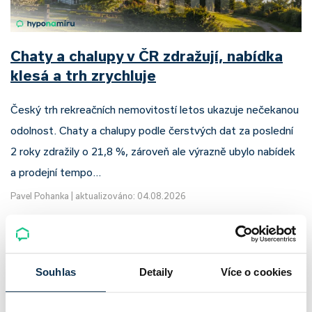
Chaty a chalupy v ČR zdražují, nabídka
klesá a trh zrychluje
Český trh rekreačních nemovitostí letos ukazuje nečekanou
odolnost. Chaty a chalupy podle čerstvých dat za poslední
2 roky zdražily o 21,8 %, zároveň ale výrazně ubylo nabídek
a prodejní tempo…
Pavel Pohanka
|
aktualizováno: 04.08.2026
Souhlas
Detaily
Více o cookies