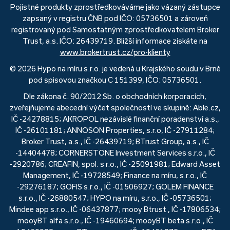
Pojistné produkty zprostředkováváme jako vázaný zástupce
zapsaný v registru ČNB pod IČO: 05736501 a zároveň
registrovaný pod Samostatným zprostředkovatelem Broker
Trust, a.s. IČO: 26439719. Bližší informace získáte na
www.brokertrust.cz/pro-klienty
© 2026 Hypo na míru s.r.o. je vedená u Krajského soudu v Brně
pod spisovou značkou C 151399, IČO: 05736501.
Dle zákona č. 90/2012 Sb. o obchodních korporacích,
zveřejňujeme abecední výčet společností ve skupině: Able.cz,
IČ -24278815; AKROPOL nezávislé finanční poradenství a.s.,
IČ -26101181; ANNOSON Properties, s.r.o, IČ -27911284;
Broker Trust, a.s., IČ -26439719; BTrust Group, a.s., IČ
-14404478; CORNERSTONE Investment Services s.r.o., IČ
-2920786; CREAFIN, spol. s r.o., IČ -25091981; Edward Asset
Management, IČ -19728549; Finance na míru, s.r.o., IČ
-29276187; GOFIS s.r.o., IČ -01506927; GOLEM FINANCE
s.r.o., IČ -26880547; HYPO na míru, s.r.o., IČ -05736501;
Mindee app s.r.o., IČ -06437877; mooy Btrust , IČ -17806534;
mooyBT alfa s.r.o., IČ -19460694; mooyBT beta s.r.o., IČ