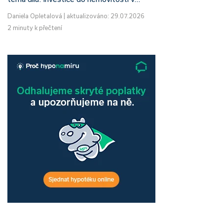
Daniela Opletalová
|
aktualizováno: 29.07.2026
2 minuty k přečtení