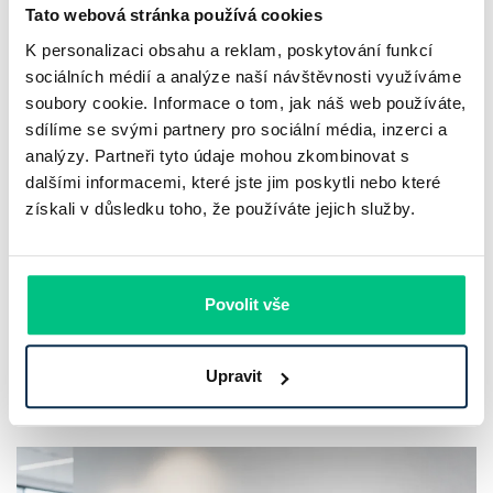
Tato webová stránka používá cookies
K personalizaci obsahu a reklam, poskytování funkcí
sociálních médií a analýze naší návštěvnosti využíváme
soubory cookie. Informace o tom, jak náš web používáte,
UniCredit Bank od 27.7.2026 zdražuje
sdílíme se svými partnery pro sociální média, inzerci a
analýzy. Partneři tyto údaje mohou zkombinovat s
hypotéky, zatímco Raiffeisenbank
dalšími informacemi, které jste jim poskytli nebo které
prodloužila slevu do 6.9.2026
získali v důsledku toho, že používáte jejich služby.
Český hypoteční trh na konci července 2026 potvrzuje, že
sazby zůstávají pod tlakem a část bank pokračuje v jejich
Povolit vše
růstu. UniCredit Bank od 27.7.2026 zvýšila hypoteční sazby
plošně o 0,1…
Upravit
Pavel Pohanka
|
aktualizováno: 04.08.2026
4 minuty k přečtení