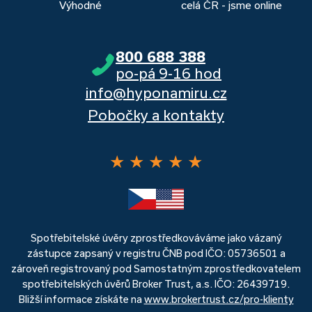
Výhodné
celá ČR - jsme online
800 688 388
po-pá 9-16 hod
info@hyponamiru.cz
Pobočky a kontakty
★
★
★
★
★
Spotřebitelské úvěry zprostředkováváme jako vázaný
zástupce zapsaný v registru ČNB pod IČO: 05736501 a
zároveň registrovaný pod Samostatným zprostředkovatelem
spotřebitelských úvěrů Broker Trust, a.s. IČO: 26439719.
Bližší informace získáte na
www.brokertrust.cz/pro-klienty