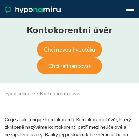
Hypotéky
Životní pojištění
Pojištění nemovitosti
Kontokorentní úvěr
Články
O nás
Chci novou hypotéku
800 688 388
9−16 hod.
Přihlásit
Chci refinancovat
hyponamiru.cz
/
Kontokorentní úvěr
Co je a jak funguje kontokorent? Kontokorentní úvěr, který
zkráceně nazýváme kontokorent, patří mezi neúčelové a
nezajištěné úvěry. Banky jej poskytují k běžnému účtu, na