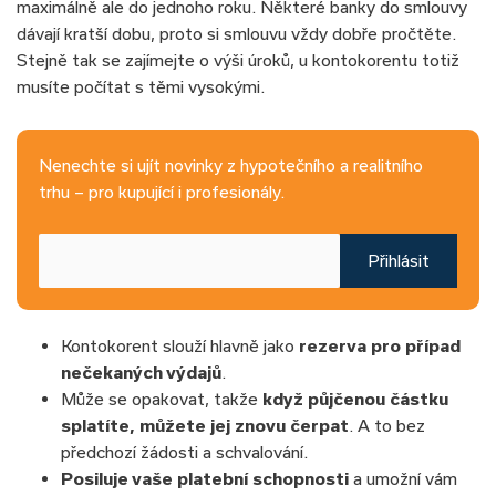
maximálně ale do jednoho roku. Některé banky do smlouvy
dávají kratší dobu, proto si smlouvu vždy dobře pročtěte.
Stejně tak se zajímejte o výši úroků, u kontokorentu totiž
musíte počítat s těmi vysokými.
Nenechte si ujít novinky z hypotečního a realitního
trhu – pro kupující i profesionály.
Přihlásit
Kontokorent slouží hlavně jako
rezerva pro případ
nečekaných výdajů
.
Může se opakovat, takže
když půjčenou částku
splatíte, můžete jej znovu čerpat
. A to bez
předchozí žádosti a schvalování.
Posiluje vaše platební schopnosti
a umožní vám