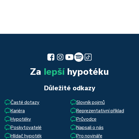
Za
lepší
hypotéku
Důležité odkazy
Časté dotazy
Slovník pojmů
Kariéra
Reprezentativní příklad
Hypotéky
Průvodce
Poskytovatelé
Napsali o nás
Hlídač hypoték
Pro novináře