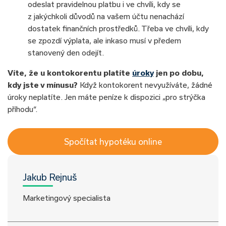
odeslat pravidelnou platbu i ve chvíli, kdy se
z jakýchkoli důvodů na vašem účtu nenachází
dostatek finančních prostředků. Třeba ve chvíli, kdy
se zpozdí výplata, ale inkaso musí v předem
stanovený den odejít.
Víte, že u kontokorentu platíte
úroky
jen po dobu,
kdy jste v mínusu?
Když kontokorent nevyužíváte, žádné
úroky neplatíte. Jen máte peníze k dispozici „pro strýčka
příhodu“.
Spočítat hypotéku online
Jakub Rejnuš
Marketingový specialista