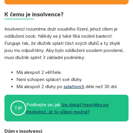
K čemu je insolvence?
Insolvencí rozumíme druh soudního řízení, jehož cílem je
oddlužení osob. Někdy se jí také říká osobní bankrot.
Funguje tak, že dlužník splatí část svých dluhů a ty zbylé
jsou mu odpuštěny. Aby bylo oddlužení soudem povolené,
musí dlužník splnit 3 základní podmínky:
Má alespoň 2 věřitele.
Není schopen splácet své dluhy.
Má alespoň 2 dluhy po
splatnosti
déle než 30 dní.
Podívejte se, jak
lze získat hypotéku po
TIP
insolvenci. Je to vůbec možné?
Dům v insolvenci