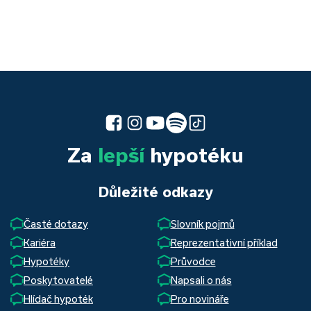
Za
lepší
hypotéku
Důležité odkazy
Časté dotazy
Slovník pojmů
Kariéra
Reprezentativní příklad
Hypotéky
Průvodce
Poskytovatelé
Napsali o nás
Hlídač hypoték
Pro novináře