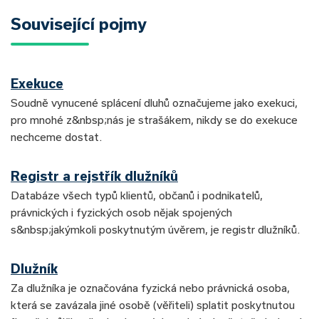
Související pojmy
Exekuce
Soudně vynucené splácení dluhů označujeme jako exekuci,
pro mnohé z&nbsp;nás je strašákem, nikdy se do exekuce
nechceme dostat.
Registr a rejstřík dlužníků
Databáze všech typů klientů, občanů i podnikatelů,
právnických i fyzických osob nějak spojených
s&nbsp;jakýmkoli poskytnutým úvěrem, je registr dlužníků.
Dlužník
Za dlužníka je označována fyzická nebo právnická osoba,
která se zavázala jiné osobě (věřiteli) splatit poskytnutou