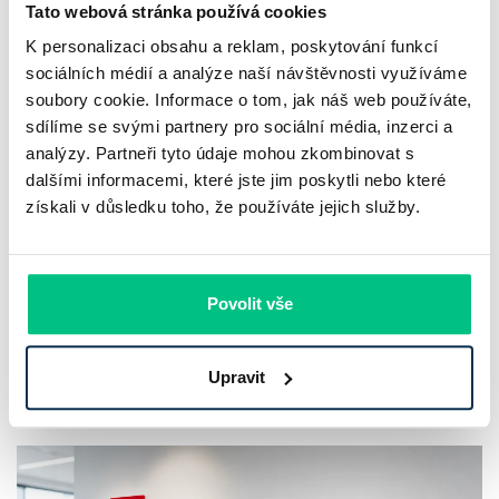
Tato webová stránka používá cookies
K personalizaci obsahu a reklam, poskytování funkcí
sociálních médií a analýze naší návštěvnosti využíváme
soubory cookie. Informace o tom, jak náš web používáte,
UniCredit Bank od 27.7.2026 zdražuje
sdílíme se svými partnery pro sociální média, inzerci a
hypotéky, zatímco Raiffeisenbank
analýzy. Partneři tyto údaje mohou zkombinovat s
dalšími informacemi, které jste jim poskytli nebo které
prodloužila slevu do 6.9.2026
získali v důsledku toho, že používáte jejich služby.
Český hypoteční trh na konci července 2026 potvrzuje, že
sazby zůstávají pod tlakem a část bank pokračuje v jejich
Povolit vše
růstu. UniCredit Bank od 27.7.2026 zvýšila hypoteční sazby
plošně o 0,1…
Upravit
Pavel Pohanka
|
aktualizováno: 04.08.2026
4 minuty k přečtení