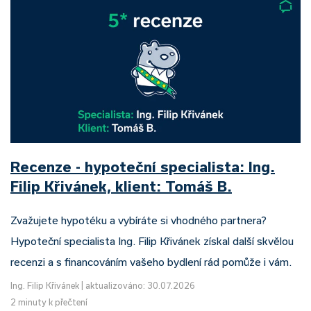
Recenze - hypoteční specialista: Ing.
Filip Křivánek, klient: Tomáš B.
Zvažujete hypotéku a vybíráte si vhodného partnera?
Hypoteční specialista Ing. Filip Křivánek získal další skvělou
recenzi a s financováním vašeho bydlení rád pomůže i vám.
Ing. Filip Křivánek
|
aktualizováno: 30.07.2026
2 minuty k přečtení