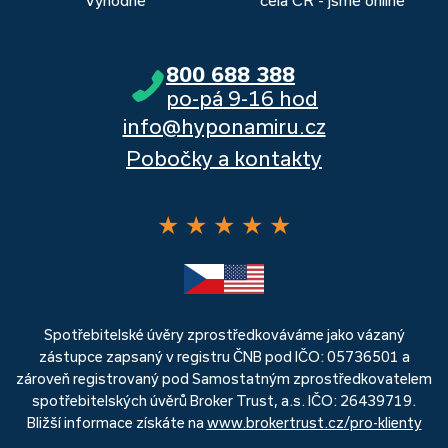
800 688 388
po-pá 9-16 hod
info@hyponamiru.cz
Pobočky a kontakty
★
★
★
★
★
Spotřebitelské úvěry zprostředkováváme jako vázaný
zástupce zapsaný v registru ČNB pod IČO: 05736501 a
zároveň registrovaný pod Samostatným zprostředkovatelem
spotřebitelských úvěrů Broker Trust, a.s. IČO: 26439719.
Bližší informace získáte na
www.brokertrust.cz/pro-klienty