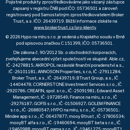
Pojistné produkty zprostředkováváme jako vázaný zástupce
zapsaný v registru ČNB pod IČO: 05736501 a zároveň
registrovaný pod Samostatným zprostředkovatelem Broker
Trust, a.s. IČO: 26439719. Bližší informace získáte na
www.brokertrust.cz/pro-klienty
© 2026 Hypo na míru s.r.o. je vedená u Krajského soudu v Brně
pod spisovou značkou C 151399, IČO: 05736501.
Dle zákona č. 90/2012 Sb. o obchodních korporacích,
zveřejňujeme abecední výčet společností ve skupině: Able.cz,
IČ -24278815; AKROPOL nezávislé finanční poradenství a.s.,
IČ -26101181; ANNOSON Properties, s.r.o, IČ -27911284;
Broker Trust, a.s., IČ -26439719; BTrust Group, a.s., IČ
-14404478; CORNERSTONE Investment Services s.r.o., IČ
-2920786; CREAFIN, spol. s r.o., IČ -25091981; Edward Asset
Management, IČ -19728549; Finance na míru, s.r.o., IČ
-29276187; GOFIS s.r.o., IČ -01506927; GOLEM FINANCE
s.r.o., IČ -26880547; HYPO na míru, s.r.o., IČ -05736501;
Mindee app s.r.o., IČ -06437877; mooy Btrust , IČ -17806534;
mooyBT alfa s.r.o., IČ -19460694; mooyBT beta s.r.o., IČ
-19460988; mooyBT gama s.r.o., IČ -19461275; mooyBT1