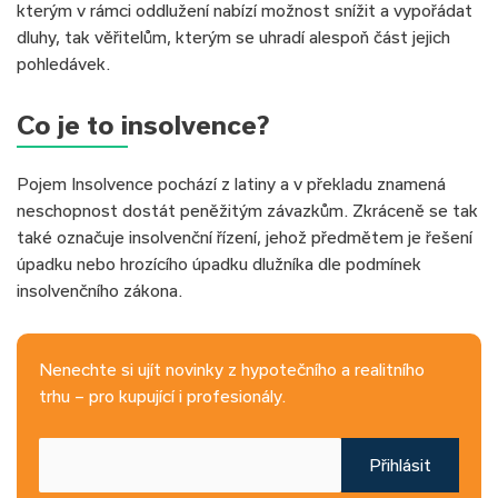
kterým v rámci oddlužení nabízí možnost snížit a vypořádat
dluhy, tak věřitelům, kterým se uhradí alespoň část jejich
pohledávek.
Co je to insolvence?
Pojem Insolvence pochází z latiny a v překladu znamená
neschopnost dostát peněžitým závazkům. Zkráceně se tak
také označuje insolvenční řízení, jehož předmětem je řešení
úpadku nebo hrozícího úpadku dlužníka dle podmínek
insolvenčního zákona.
Nenechte si ujít novinky z hypotečního a realitního
trhu – pro kupující i profesionály.
Přihlásit