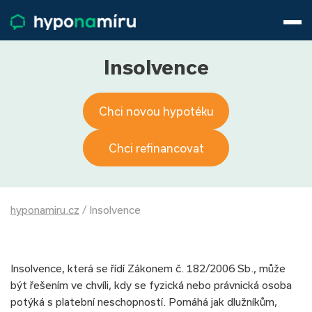
Hypotéky
Životní pojištění
Pojištění nemovitosti
Insolvence
Články
O nás
Chci novou hypotéku
800 688 388
9−16 hod.
Přihlásit
Chci refinancovat
hyponamiru.cz
/
Insolvence
Insolvence, která se řídí Zákonem č. 182/2006 Sb., může
být řešením ve chvíli, kdy se fyzická nebo právnická osoba
potýká s platební neschopností. Pomáhá jak dlužníkům,