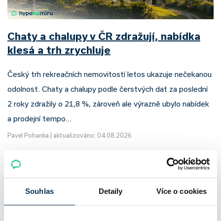
Chaty a chalupy v ČR zdražují, nabídka
klesá a trh zrychluje
Český trh rekreačních nemovitostí letos ukazuje nečekanou
odolnost. Chaty a chalupy podle čerstvých dat za poslední
2 roky zdražily o 21,8 %, zároveň ale výrazně ubylo nabídek
a prodejní tempo…
Pavel Pohanka
|
aktualizováno: 04.08.2026
Souhlas
Detaily
Více o cookies