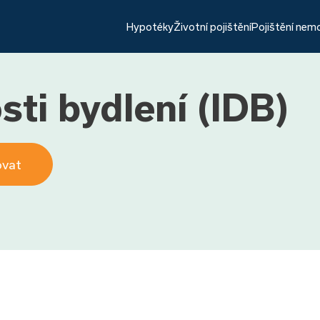
Hypotéky
Životní pojištění
Pojištění nem
ti bydlení (IDB)
ovat