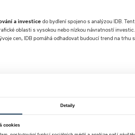
ování a investice
do bydlení spojeno s analýzou IDB. Ten
rafické oblasti s vysokou nebo nízkou návratností investic.
voje cen, IDB pomáhá odhadovat budoucí trend na trhu s
čný pro sledování
trendů na trhu s nemovitostmi
. Pohyb
lení, což je důležité pro všechny účastníky trhu. Analýz
ezi cenami nemovitostí, příjmy obyvatel a úrokovými
Detaily
á cookies
ho trhu – pro kupující i profesionály.
klam, poskytování funkcí sociálních médií a analýze naší návšt