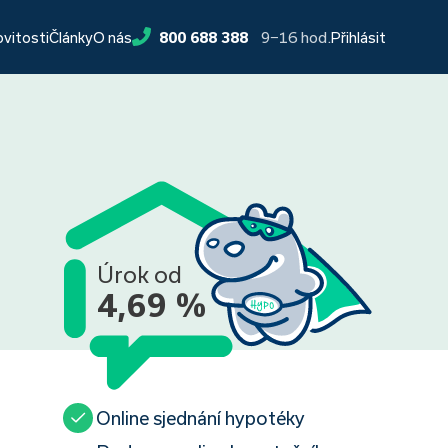
9−16 hod.
ovitosti
Články
O nás
800 688 388
Přihlásit
Úrok od
4,69 %
Online sjednání hypotéky