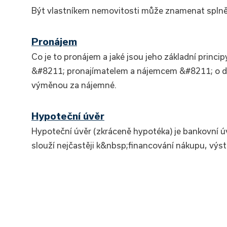
Být vlastníkem nemovitosti může znamenat splně
Pronájem
Co je to pronájem a jaké jsou jeho základní prin
&#8211; pronajímatelem a nájemcem &#8211; o do
výměnou za nájemné.
Hypoteční úvěr
Hypoteční úvěr (zkráceně hypotéka) je bankovní 
slouží nejčastěji k&nbsp;financování nákupu, výs