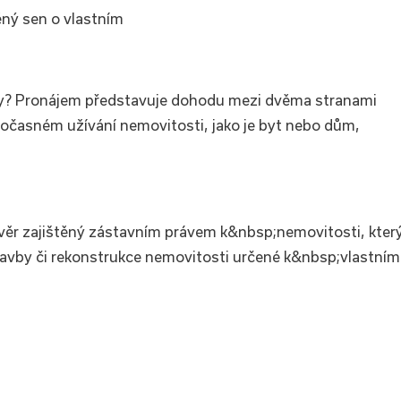
ný sen o vlastním
cipy? Pronájem představuje dohodu mezi dvěma stranami
časném užívání nemovitosti, jako je byt nebo dům,
úvěr zajištěný zástavním právem k&nbsp;nemovitosti, kter
tavby či rekonstrukce nemovitosti určené k&nbsp;vlastní