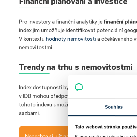
Finanční plánování a investice
Pro investory a finanční analytiky je
finanční plán
index jim umožňuje identifikovat potenciální geog
V kontextu
hodnoty nemovitosti
a očekávaného vý
nemovitostmi.
Trendy na trhu s nemovitostmi
Index dostupnosti bydlení je také nesmírně užite
v IDB mohou předpovědět změny v poptávce po byd
tohoto indexu umožňuje lepší pochopení vztahu m
Souhlas
sazbami.
Tato webová stránka použív
Nenechte si ujít novinky z hypotečního a realitní
K personalizaci obsahu a re