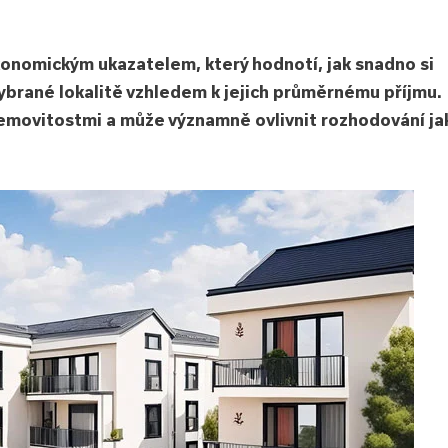
konomickým ukazatelem, který hodnotí, jak snadno si
ybrané lokalitě vzhledem k jejich průměrnému příjmu.
nemovitostmi a může významně ovlivnit rozhodování ja