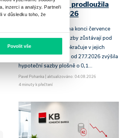
Raiffeisenbank prodloužila
, inzerci a analýzy. Partneři
slevu do 6.9.2026
li v důsledku toho, že
Český hypoteční trh na konci července
2026 potvrzuje, že sazby zůstávají pod
Povolit vše
tlakem a část bank pokračuje v jejich
růstu. UniCredit Bank od 27.7.2026 zvýšila
hypoteční sazby plošně o 0,1…
Pavel Pohanka
|
aktualizováno: 04.08.2026
4 minuty k přečtení