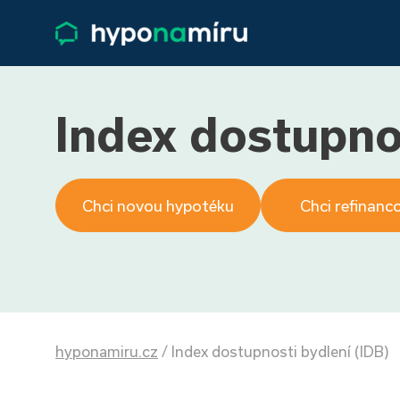
Index dostupnos
Chci novou hypotéku
Chci refinanc
hyponamiru.cz
/
Index dostupnosti bydlení (IDB)