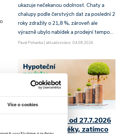
ukazuje nečekanou odolnost. Chaty a
chalupy podle čerstvých dat za poslední 2
to
roky zdražily o 21,8 %, zároveň ale
výrazně ubylo nabídek a prodejní tempo…
Pavel Pohanka
|
aktualizováno: 04.08.2026
y
a
Více o cookies
UniCredit Bank od 27.7.2026
zdražuje hypotéky, zatímco
ěvnosti využíváme soubory