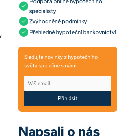
Podpora online hypotečního
specialisty
Zvýhodněné podmínky
Přehledné hypoteční bankovnictví
k
Sledujte novinky z hypotečního
světa společně s námi
Přihlásit
Napsali o nás