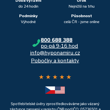
Doba vyřízení
Úrok
do 24 hodin
Nejnižší na trhu
Podmínky
Působnost
Výhodné
celá ČR - jsme online
800 688 388
po-pá 9-16 hod
info@hyponamiru.cz
Pobočky a kontakty
★
★
★
★
★
Spotřebitelské úvěry zprostředkováváme jako vázaný
zástupce zapsaný v registru ČNB pod IČO: 05736501 a