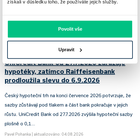
získali v důsledku toho, že používáte jejich služby.
Povolit vše
Upravit
UniCredit Bank od 27.7.2026 zdražuje
hypotéky, zatímco Raiffeisenbank
prodloužila slevu do 6.9.2026
Český hypoteční trh na konci července 2026 potvrzuje, že
sazby zůstávají pod tlakem a část bank pokračuje v jejich
růstu. UniCredit Bank od 27.7.2026 zvýšila hypoteční sazby
plošně o 0,1…
Pavel Pohanka
|
aktualizováno: 04.08.2026