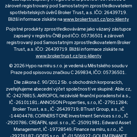
zároveň registrovaný pod Samostatným zprostředkovatelem
spotřebitelských úvěrů Broker Trust, a.s. IČO: 26439719.
Bližší informace získáte na
www.brokertrust.cz/pro-klienty
Pojistné produkty zprostředkováváme jako vázaný zástupce
zapsaný v registru ČNB pod IČO: 05736501 a zároveň
registrovaný pod Samostatným zprostředkovatelem Broker
Trust, a.s. IČO: 26439719. Bližší informace získáte na
www.brokertrust.cz/pro-klienty
© 2026 Hypo na míru s.r.o. je vedená u Městského soudu v
Praze pod spisovou značkou C 269834, IČO: 05736501.
Dle zákona č. 90/2012 Sb. o obchodních korporacích,
zveřejňujeme abecední výčet společností ve skupině: Able.cz,
IČ -24278815; AKROPOL nezávislé finanční poradenství a.s.,
IČ -26101181; ANNOSON Properties, s.r.o, IČ -27911284;
Broker Trust, a.s., IČ -26439719; BTrust Group, a.s., IČ
-14404478; CORNERSTONE Investment Services s.r.o., IČ
-2920786; CREAFIN, spol. s r.o., IČ -25091981; Edward Asset
Management, IČ -19728549; Finance na míru, s.r.o., IČ
-29276187; GOFIS s.r.o., IČ -01506927; GOLEM FINANCE