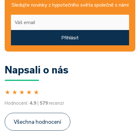
Sledujte novinky z hypotečního světa společně s námi
Přihlásit
Napsali o nás
★
★
★
★
★
Hodnocení:
4.9
|
579
recenzí
Všechna hodnocení