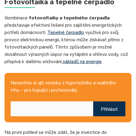
Fotovoltaika a tepelné čerpadlo
Kombinace
fotovoltaiky a tepelného čerpadla
představuje efektivní řešení pro zajištění energetických
potřeb domácností.
Tepelné čerpadlo
využívá pro svůj
provoz elektrickou energii, kterou může získávat přímo z
fotovoltaických panelů. Tímto způsobem je možné
dosáhnout výrazných úspor na vytápění a ohřevu vody, což
přispívá k dalšímu snižování
nákladů na energie
.
Nenechte si ujít novinky z hypotečního a realitního
trhu – pro kupující i profesionály.
Přihlásit
Na první pohled se může zdát, že je investice do