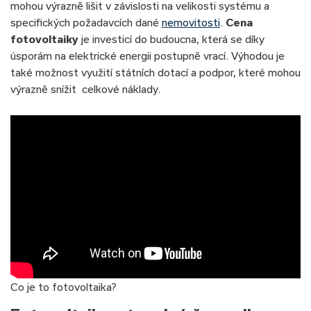
mohou výrazně lišit v závislosti na velikosti systému a
specifických požadavcích dané
nemovitosti
.
Cena
fotovoltaiky
je investicí do budoucna, která se díky
úsporám na elektrické energii postupně vrací. Výhodou je
také možnost využití státních dotací a podpor, které mohou
výrazně snížit celkové náklady.
Co je to fotovoltaika?