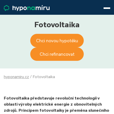
Hypotéky
Životní pojištění
Pojištění nemovitosti
Fotovoltaika
Články
O nás
Chci novou hypotéku
800 688 388
9−16 hod.
Přihlásit
Chci refinancovat
hyponamiru.cz
/
Fotovoltaika
Fotovoltaika představuje revoluční technologii v
oblasti výroby elektrické energie z obnovitelných
zdrojů. Principem fotovoltaiky je přeměna slunečního