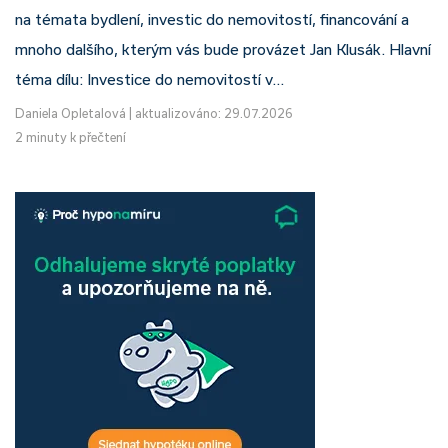
na témata bydlení, investic do nemovitostí, financování a
mnoho dalšího, kterým vás bude provázet Jan Klusák. Hlavní
téma dílu: Investice do nemovitostí v…
Daniela Opletalová
|
aktualizováno: 29.07.2026
2 minuty k přečtení