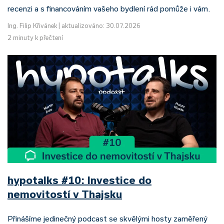
recenzi a s financováním vašeho bydlení rád pomůže i vám.
Ing. Filip Křivánek
|
aktualizováno: 30.07.2026
2 minuty k přečtení
hypotalks #10: Investice do
nemovitostí v Thajsku
Přinášíme jedinečný podcast se skvělými hosty zaměřený