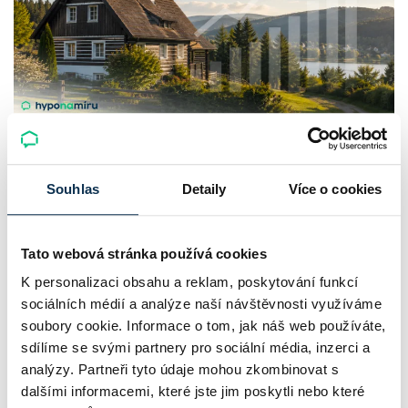
Chaty a chalupy v ČR zdražují, nabídka
klesá a trh zrychluje
Souhlas
Detaily
Více o cookies
Český trh rekreačních nemovitostí letos ukazuje nečekanou
odolnost. Chaty a chalupy podle čerstvých dat za poslední
Tato webová stránka používá cookies
2 roky zdražily o 21,8 %, zároveň ale výrazně ubylo nabídek
K personalizaci obsahu a reklam, poskytování funkcí
a prodejní tempo…
sociálních médií a analýze naší návštěvnosti využíváme
soubory cookie. Informace o tom, jak náš web používáte,
Pavel Pohanka
|
aktualizováno: 04.08.2026
sdílíme se svými partnery pro sociální média, inzerci a
analýzy. Partneři tyto údaje mohou zkombinovat s
dalšími informacemi, které jste jim poskytli nebo které