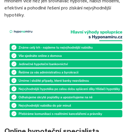
mnohem více než jen srovnávač hypoték, nabízí moderní,
efektivní a pohodlné řešení pro získání nejvýhodnější
hypotéky.
Online hypoteční specialista