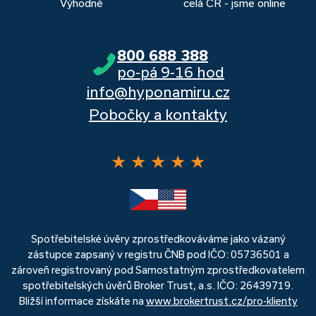
Výhodné
celá ČR - jsme online
800 688 388
po-pá 9-16 hod
info@hyponamiru.cz
Pobočky a kontakty
★
★
★
★
★
Spotřebitelské úvěry zprostředkováváme jako vázaný
zástupce zapsaný v registru ČNB pod IČO: 05736501 a
zároveň registrovaný pod Samostatným zprostředkovatelem
spotřebitelských úvěrů Broker Trust, a.s. IČO: 26439719.
Bližší informace získáte na
www.brokertrust.cz/pro-klienty