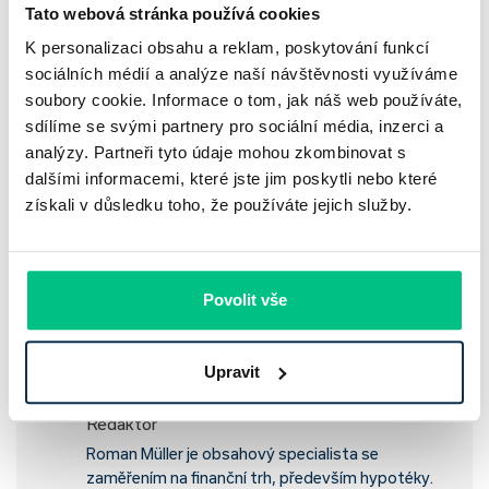
Tato webová stránka používá cookies
Kromě pojištění nemovitosti se vyplatí sjednat i pojištění
domácnosti, které pokryje škody na vybavení. Za zvážení
K personalizaci obsahu a reklam, poskytování funkcí
stojí i sjednání životního pojištění či pojištění schopnosti
sociálních médií a analýze naší návštěvnosti využíváme
splácet, které vám pomůže zachovat finanční stabilitu v
soubory cookie. Informace o tom, jak náš web používáte,
případě nečekaných životních situací, jako je úmrtí nebo
sdílíme se svými partnery pro sociální média, inzerci a
ztráta zaměstnání.
analýzy. Partneři tyto údaje mohou zkombinovat s
dalšími informacemi, které jste jim poskytli nebo které
Pokud budete mít zájem, pojišťovací specialista s vámi
získali v důsledku toho, že používáte jejich služby.
probere aktuální možnosti pojištění.
Povolit vše
Reference
Upravit
Roman Müller
Redaktor
Roman Müller je obsahový specialista se
zaměřením na finanční trh, především hypotéky.