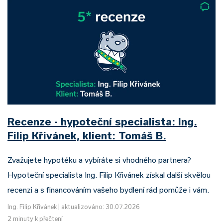
Recenze - hypoteční specialista: Ing.
Filip Křivánek, klient: Tomáš B.
Zvažujete hypotéku a vybíráte si vhodného partnera?
Hypoteční specialista Ing. Filip Křivánek získal další skvělou
recenzi a s financováním vašeho bydlení rád pomůže i vám.
Ing. Filip Křivánek
|
aktualizováno: 30.07.2026
2 minuty k přečtení