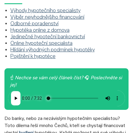
Výhody hypotečního specialisty
Výběr nejvhodnějšího financování
Odborné poradenství
Hypotéka online z domova
Jedinečné hypoteční bankovnictví
Online hypoteční specialista
Hlídání výhodných podmínek hypotéky
Pojištění k hypotéce
☝
Nechce se vám celý článek číst?
🎧
Poslechněte si
jej!
Do banky, nebo za nezávislým hypotečním specialistou?
Toto dilema řeší mnoho Čechů, kteří se chystají financovat
vlastní
bydlení
hypotékou. Každá možnost má své výhody i