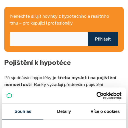
Nenechte si ujít novinky z hypotečního a realitního
trhu – pro kupující i profesionály.
Přihlásit
Pojištění k hypotéce
Při sjednávání hypotéky
je třeba myslet i na pojištění
nemovitosti
. Banky vyžadují především pojištění
zastavené nemovitosti, aby se chránily pro případ fatálních
škod, jako je například kompletní zničení domu požárem
nebo při povodni. Toto pojištění chrání nejen banku, ale i vás
Souhlas
Detaily
Více o cookies
jako majitele nemovitosti. Proto je nezbytné nastavit
dostatečný rozsah rizik a výši pojistných částek.