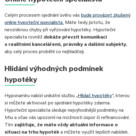
Celým procesem sjednání úvěru vás
bude provázet zkušený
online hypoteční specialista.
Máte tedy jistotu, že
nevzniknou chyby při vyřizování hypotéky. Hypoteční
specialista rovněž
dokáže převzít komunikaci
s realitními kancelářemi, právníky a dalšími subjekty
,
aby celý proces proběhl co nejhladčeji.
Hlídání výhodných podmínek
hypotéky
Hyponamíru nabízí unikátní službu „
Hlídač hypotéky
“, kterou
si můžete aktivovat po sjednání hypotéky zdarma.
Hypoteční specialista sleduje nejvýhodnější podmínky na
trhu a včas vás upozorní na možnosti úspor či refinancování.
Tím
zajišťuje, že máte vždy aktuální informace o
situaci na trhu hypoték
a můžete využít lepších nabídek.