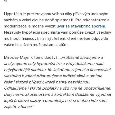
%.
Hypotéka je preferovanou volbou díky příznivým úrokovým
sazbám a velmi dlouhé době splatnosti. Pro rekonstrukce a
modernizace je možné využít
úvěr ze stavebního spoření
.
Nezávislý hypoteční specialista vám pomůže zvážit všechny
možnosti financování a najít řešení, které nejlépe odpovídá
vašim finančním možnostem a cílům.
Miroslav Majer k tomu dodává:
„Průběžně sledujeme a
analyzujeme celý
hypoteční trh
a vždy dokážeme najít
nejvýhodnější nabídku. Ke každému zájemci o financování
vlastního bydlení přistupujeme individuálně a umíme
řešit i složité případy, které banky nezvládnou.
Odhalujeme i skryté poplatky a vždy na ně upozorňujeme.
Díky našim zkušenostem a kontaktům dokážeme vyjednat
lepší úrokové sazby a podmínky, než si mohou lidé sami
zajistit v bance.“