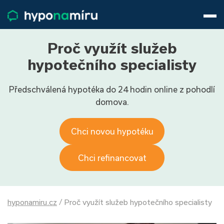
Hypotéky
Životní pojištění
Pojištění nemovitosti
Proč využít služeb
Články
hypotečního specialisty
O nás
Předschválená hypotéka do 24 hodin online z pohodlí
800 688 388
9−16 hod.
domova.
Přihlásit
Chci novou hypotéku
Chci refinancovat
hyponamiru.cz
/
Proč využít služeb hypotečního specialisty