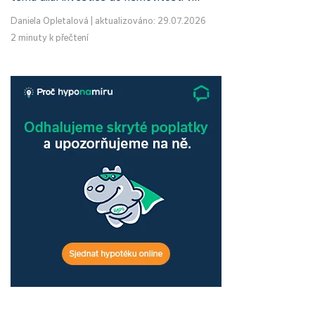
Daniela Opletalová
|
aktualizováno: 29.07.2026
2 minuty k přečtení