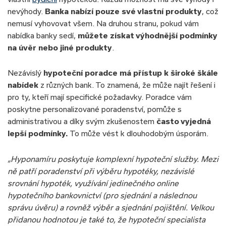
nevýhody.
Banka nabízí pouze své vlastní produkty
, což
nemusí vyhovovat všem. Na druhou stranu, pokud vám
nabídka banky sedí,
můžete získat výhodnější podmínky
na úvěr nebo jiné produkty
.
Nezávislý
hypoteční poradce má přístup k široké škále
nabídek
z různých bank. To znamená, že může najít řešení i
pro ty, kteří mají specifické požadavky. Poradce vám
poskytne personalizované poradenství, pomůže s
administrativou a díky svým zkušenostem
často vyjedná
lepší podmínky.
To může vést k dlouhodobým úsporám.
„
Hyponamíru
poskytuje komplexní
hypoteční služby
. Mezi
ně patří poradenství při výběru hypotéky, nezávislé
srovnání hypoték
, využívání jedinečného online
hypotečního bankovnictví (pro sjednání a následnou
správu úvěru) a rovněž výběr a sjednání pojištění. Velkou
přidanou hodnotou je také to, že hypoteční specialista