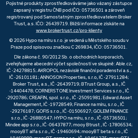
Pojistné produkty zprostředkováváme jako vázaný zástupce
zapsaný v registru ČNB pod IČO: 05736501 a zároveň
registrovaný pod Samostatným zprostředkovatelem Broker
Trust, a.s. IČO: 26439719. Bližší informace získáte na
www.brokertrust.cz/pro-klienty
© 2026 Hypo na míru s.r.o. je vedená u Městského soudu v
Praze pod spisovou značkou C 269834, IČO: 05736501.
Dle zákona č. 90/2012 Sb. o obchodních korporacích,
zveřejňujeme abecední výčet společností ve skupině: Able.cz,
IČ -24278815; AKROPOL nezávislé finanční poradenství a.s.,
IČ -26101181; ANNOSON Properties, s.r.o, IČ -27911284;
Broker Trust, a.s., IČ -26439719; BTrust Group, a.s., IČ
-14404478; CORNERSTONE Investment Services s.r.o., IČ
-2920786; CREAFIN, spol. s r.o., IČ -25091981; Edward Asset
Management, IČ -19728549; Finance na míru, s.r.o., IČ
-29276187; GOFIS s.r.o., IČ -01506927; GOLEM FINANCE
s.r.o., IČ -26880547; HYPO na míru, s.r.o., IČ -05736501;
Mindee app s.r.o., IČ -06437877; mooy Btrust , IČ -17806534;
mooyBT alfa s.r.o., IČ -19460694; mooyBT beta s.r.o., IČ