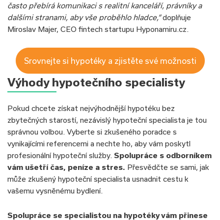
často přebírá komunikaci s realitní kanceláří, právníky a
dalšími stranami, aby vše proběhlo hladce,“
doplňuje
Miroslav Majer, CEO fintech startupu Hyponamiru.cz.
Srovnejte si hypotéky a zjistěte své možnosti
Výhody hypotečního specialisty
Pokud chcete získat nejvýhodnější hypotéku bez
zbytečných starostí, nezávislý hypoteční specialista je tou
správnou volbou. Vyberte si zkušeného poradce s
vynikajícími referencemi a nechte ho, aby vám poskytl
profesionální hypoteční služby.
Spolupráce s odborníkem
vám ušetří čas, peníze a stres.
Přesvědčte se sami, jak
může zkušený hypoteční specialista usnadnit cestu k
vašemu vysněnému bydlení.
Spolupráce se
specialistou na hypotéky
vám přinese