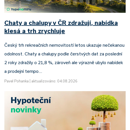
Chaty a chalupy v ČR zdražují, nabídka
klesá a trh zrychluje
Český trh rekreačních nemovitostí letos ukazuje nečekanou
odolnost. Chaty a chalupy podle čerstvých dat za poslední
2 roky zdražily o 21,8 %, zároveň ale výrazně ubylo nabídek
a prodejní tempo…
Pavel Pohanka
|
aktualizováno: 04.08.2026