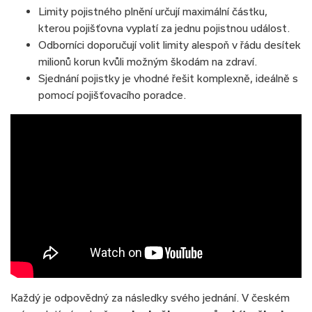
Limity pojistného plnění určují maximální částku,
kterou pojišťovna vyplatí za jednu pojistnou událost.
Odborníci doporučují volit limity alespoň v řádu desítek
milionů korun kvůli možným škodám na zdraví.
Sjednání pojistky je vhodné řešit komplexně, ideálně s
pomocí pojišťovacího poradce.
Každý je odpovědný za následky svého jednání. V českém