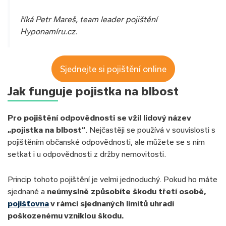
říká Petr Mareš, team leader pojištění
Hyponamíru.cz.
Sjednejte si pojištění online
Jak funguje pojistka na blbost
Pro pojištění odpovědnosti se vžil lidový název
„pojistka na blbost“
. Nejčastěji se používá v souvislosti s
pojištěním občanské odpovědnosti, ale můžete se s ním
setkat i u odpovědnosti z držby nemovitosti.
Princip tohoto pojištění je velmi jednoduchý. Pokud ho máte
sjednané a
neúmyslně způsobíte škodu třetí osobě,
pojišťovna
v rámci sjednaných limitů uhradí
poškozenému vzniklou škodu.