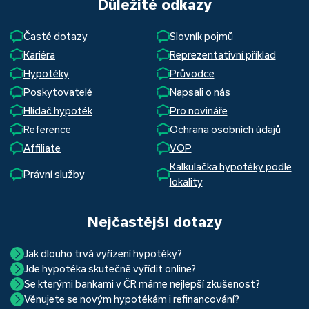
Důležité odkazy
Časté dotazy
Slovník pojmů
Kariéra
Reprezentativní příklad
Hypotéky
Průvodce
Poskytovatelé
Napsali o nás
Hlídač hypoték
Pro novináře
Reference
Ochrana osobních údajů
Affiliate
VOP
Kalkulačka hypotéky podle
Právní služby
lokality
Nejčastější dotazy
Jak dlouho trvá vyřízení hypotéky?
Jde hypotéka skutečně vyřídit online?
Hypotéka se dá zvládnout za měsíc i za tři. Nejčastěji její
Se kterými bankami v ČR máme nejlepší zkušenost?
Ano, skutečně jde. Díky moderním technologiím, které
uzavření trvá okolo 2 měsíců. Důvodem je především
Věnujete se novým hypotékám i refinancování?
Nejvíce proklientská je určitě Hypoteční banka. Svou
používáme, již do banky při vyřizování hypotéky skutečně
schvalovací proces na straně bank. Existuje však řada cest,