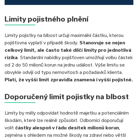
Limity pojistného plnění
Limity pojistky na blbost určují maximální částku, kterou
pojišťovna vyplatí v případě škody.
Stanovuje se nejen
celkový limit, ale často také dílčí limity pro jednotlivá
rizika
. Standardní nabídky pojišťoven umožňují volbu částek
od 2 do 50 milionů korun na jednu událost. Výše limitu se
obvykle odvíjí od typu nemovitosti a požadavků klienta.
Platí, že vyšší limit zpravidla znamená i vyšší pojistné.
Doporučený limit pojistky na blbost
Limity by měly odpovídat hodnotě majetku a potenciálním
škodám, které lze reálně způsobit. Odborníci doporučují
volit
částky alespoň v řádu desítek milionů korun
,
zejména s ohledem na možné škody na zdraví nebo větší