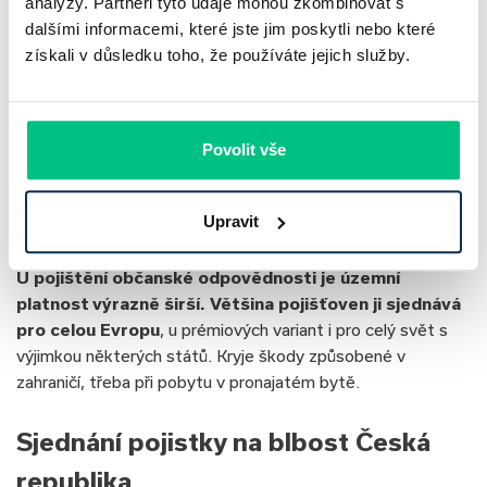
analýzy. Partneři tyto údaje mohou zkombinovat s
nájemníků.
dalšími informacemi, které jste jim poskytli nebo které
získali v důsledku toho, že používáte jejich služby.
Územní platnost pojistky na blbost
Pojištění odpovědnosti z vlastnictví nemovitosti se
Povolit vše
vztahuje výhradně na území České republiky
. Platí
pouze pro konkrétní nemovitost uvedenou ve smlouvě,
Upravit
která se nachází na dané adrese.
U pojištění občanské odpovědnosti je územní
platnost výrazně širší. Většina pojišťoven ji sjednává
pro celou Evropu
, u prémiových variant i pro celý svět s
výjimkou některých států. Kryje škody způsobené v
zahraničí, třeba při pobytu v pronajatém bytě.
Sjednání pojistky na blbost Česká
republika