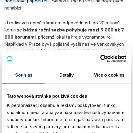
doplňkové připojištění
. Samostatně ho většina pojišťoven
nenabízí.
U rodinných domů s limitem odpovědnosti do 20 milionů
korun se
běžná roční sazba pohybuje mezi 5 000 až 7
000 korunami
, přičemž lokalita hraje významnou roli.
Například v Praze bývá pojistné vyšší než ve venkovských
oblastech.
U
bytů
je pojištění zpravidla levnější
, ročně
vyjde na 3 500 až 4 600 korunami při stejném limitu.
Výsledná cena zahrnuje nejen odpovědnost, ale i
pojištění
samotné nemovitosti nebo domácnosti
.
Souhlas
Detaily
Více o cookies
Cena pojištění je vždy individuální, proto se
Tato webová stránka používá cookies
doporučuje využít online kalkulačku nebo
K personalizaci obsahu a reklam, poskytování funkcí
nezávazné nacenění přímo od pojišťovacího
sociálních médií a analýze naší návštěvnosti využíváme
TIP
specialisty. Odborníci vám rádi poradí i s
soubory cookie. Informace o tom, jak náš web používáte,
výběrem pojistky na blbost pro pronajímatele
sdílíme se svými partnery pro sociální média, inzerci a
nemovitosti či pojistkou na blbost u