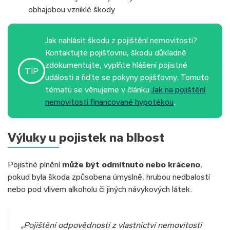
obhajobou vzniklé škody
Jak nahlásit škodu z pojištění nemovitosti?
Kontaktujte pojišťovnu, škodu důkladně
zdokumentujte, vyplňte hlášení pojistné
TIP
události a řiďte se pokyny pojišťovny. Tomuto
tématu se věnujeme v článku
Jak na pojištění
nemovitosti financované hypotékou
.
Výluky u pojistek na blbost
Pojistné plnění
může být odmítnuto nebo kráceno
,
pokud byla škoda způsobena úmyslně, hrubou nedbalostí
nebo pod vlivem alkoholu či jiných návykových látek.
„Pojištění odpovědnosti z vlastnictví nemovitosti