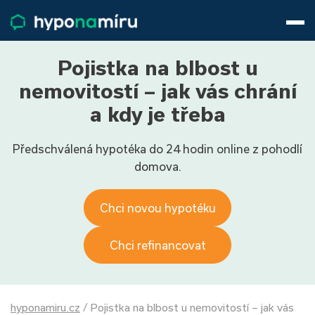
Hypotéky
Životní pojištění
Pojištění nemovitosti
Pojistka na blbost u
Články
nemovitostí – jak vás chrání
O nás
a kdy je třeba
800 688 388
9−16 hod.
Předschválená hypotéka do 24 hodin online z pohodlí
Přihlásit
domova.
Chci novou hypotéku
Chci refinancovat
hyponamiru.cz
/
Pojistka na blbost u nemovitostí – jak vás