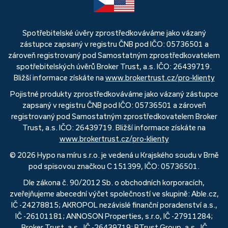
Spotřebitelské úvěry zprostředkováváme jako vázaný
zástupce zapsaný v registru ČNB pod IČO: 05736501 a
zároveň registrovaný pod Samostatným zprostředkovatelem
spotřebitelských úvěrů Broker Trust, a.s. IČO: 26439719.
Bližší informace získáte na
www.brokertrust.cz/pro-klienty
Pojistné produkty zprostředkováváme jako vázaný zástupce
zapsaný v registru ČNB pod IČO: 05736501 a zároveň
registrovaný pod Samostatným zprostředkovatelem Broker
Trust, a.s. IČO: 26439719. Bližší informace získáte na
www.brokertrust.cz/pro-klienty
© 2026 Hypo na míru s.r.o. je vedená u Krajského soudu v Brně
pod spisovou značkou C 151399, IČO: 05736501.
Dle zákona č. 90/2012 Sb. o obchodních korporacích,
zveřejňujeme abecední výčet společností ve skupině: Able.cz,
IČ -24278815; AKROPOL nezávislé finanční poradenství a.s.,
IČ -26101181; ANNOSON Properties, s.r.o, IČ -27911284;
Broker Trust, a.s., IČ -26439719; BTrust Group, a.s., IČ