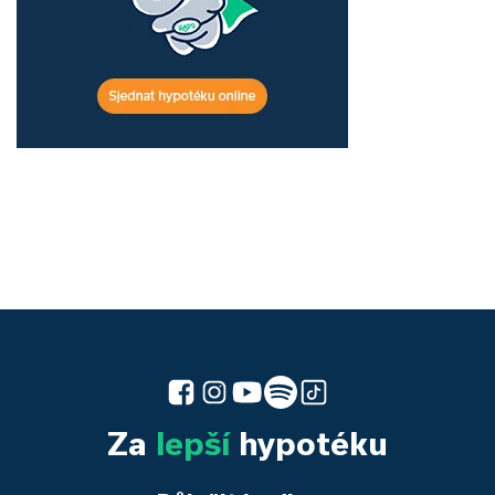
Za
lepší
hypotéku