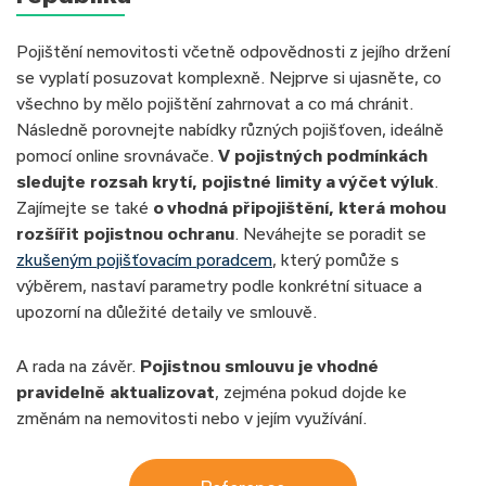
Pojištění nemovitosti včetně odpovědnosti z jejího držení
se vyplatí posuzovat komplexně. Nejprve si ujasněte, co
všechno by mělo pojištění zahrnovat a co má chránit.
Následně porovnejte nabídky různých pojišťoven, ideálně
pomocí online srovnávače.
V pojistných podmínkách
sledujte rozsah krytí, pojistné limity a výčet výluk
.
Zajímejte se také
o vhodná připojištění, která mohou
rozšířit pojistnou ochranu
. Neváhejte se poradit se
zkušeným pojišťovacím poradcem
, který pomůže s
výběrem, nastaví parametry podle konkrétní situace a
upozorní na důležité detaily ve smlouvě.
A rada na závěr.
Pojistnou smlouvu je vhodné
pravidelně aktualizovat
, zejména pokud dojde ke
změnám na nemovitosti nebo v jejím využívání.