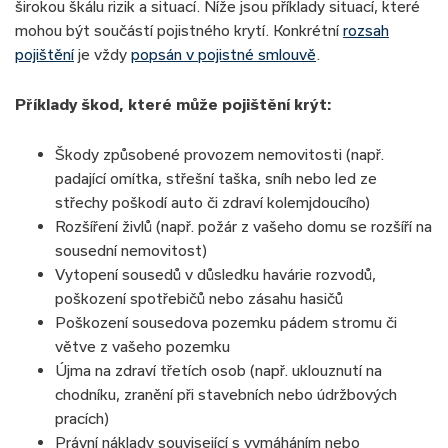
širokou škálu rizik a situací. Níže jsou příklady situací, které
mohou být součástí pojistného krytí. Konkrétní
rozsah
pojištění
je vždy
popsán v pojistné smlouvě
.
Příklady škod, které může pojištění krýt:
Škody způsobené provozem nemovitosti (např.
padající omítka, střešní taška, sníh nebo led ze
střechy poškodí auto či zdraví kolemjdoucího)
Rozšíření živlů (např. požár z vašeho domu se rozšíří na
sousední nemovitost)
Vytopení sousedů v důsledku havárie rozvodů,
poškození spotřebičů nebo zásahu hasičů
Poškození sousedova pozemku pádem stromu či
větve z vašeho pozemku
Újma na zdraví třetích osob (např. uklouznutí na
chodníku, zranění při stavebních nebo údržbových
pracích)
Právní náklady související s vymáháním nebo