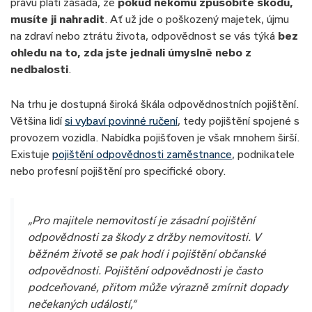
právu platí zásada, že
pokud někomu způsobíte škodu,
musíte ji nahradit
. Ať už jde o poškozený majetek, újmu
na zdraví nebo ztrátu života, odpovědnost se vás týká
bez
ohledu na to, zda jste jednali úmyslně nebo z
nedbalosti
.
Na trhu je dostupná široká škála odpovědnostních pojištění.
Většina lidí
si vybaví povinné ručení
, tedy pojištění spojené s
provozem vozidla. Nabídka pojišťoven je však mnohem širší.
Existuje
pojištění odpovědnosti zaměstnance
, podnikatele
nebo profesní pojištění pro specifické obory.
„Pro majitele nemovitostí je zásadní pojištění
odpovědnosti za škody z držby nemovitosti. V
běžném životě se pak hodí i pojištění občanské
odpovědnosti. Pojištění odpovědnosti je často
podceňované, přitom může výrazně zmírnit dopady
nečekaných událostí,“