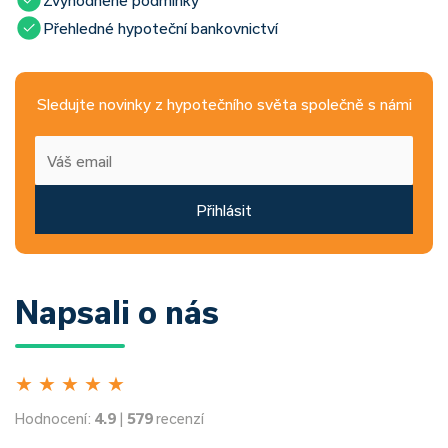
Zvýhodněné podmínky
Přehledné hypoteční bankovnictví
Sledujte novinky z hypotečního světa společně s námi
Přihlásit
Napsali o nás
★
★
★
★
★
Hodnocení:
4.9
|
579
recenzí