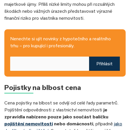
majetkové újmy. Příliš nízké limity mohou při rozsáhlých
škodách nebo vážných úrazech představovat výrazné
finanční riziko pro vlastníka nemovitosti.
Nenechte si ujít novinky z hypotečního a realitního
trhu – pro kupující i profesionály.
Přihlásit
Pojistky na blbost cena
Cena pojistky na blbost se odvíjí od celé řady parametrů.
Pojištění odpovědnosti z vlastnictví nemovitosti
je
zpravidla nabízeno pouze jako součást balíčku
pojištění nemovitosti
nebo domácnosti
, případně
jako