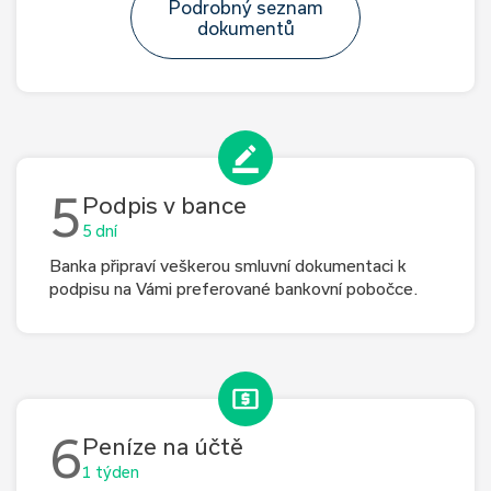
Podrobný seznam
dokumentů
5
Podpis v bance
5 dní
Banka připraví veškerou smluvní dokumentaci k
podpisu na Vámi preferované bankovní pobočce.
6
Peníze na účtě
1 týden