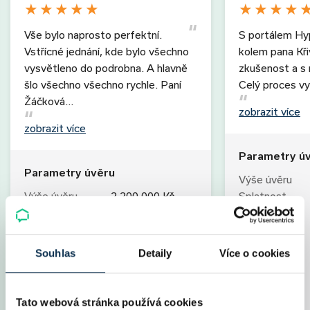
★
★
★
★
★
★
★
★
★
Vše bylo naprosto perfektní.
S portálem Hy
Vstřícné jednání, kde bylo všechno
kolem pana Kř
vysvětleno do podrobna. A hlavně
zkušenost a s r
šlo všechno všechno rychle. Paní
Celý proces vy
Žáčková…
zobrazit více
zobrazit více
Parametry ú
Parametry úvěru
Výše úvěru
Výše úvěru
2 200 000 Kč
Splatnost
Splatnost
30 let
Měs. splátka
Měs. splátka
8 231 Kč
Úrok
Úrok
2,09 %
Fixace
Souhlas
Detaily
Více o cookies
Fixace
5 let
LTV
LTV
80 %
Poplatky
Specialista
Jana Žáčková
Specialista
Tato webová stránka používá cookies