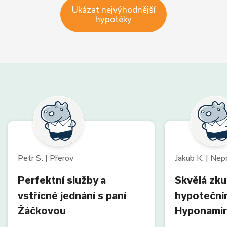
Ukázat nejvýhodnější
hypotéky
Petr S. | Přerov
Jakub K. | Ne
Perfektní služby a
Skvělá zk
vstřícné jednání s paní
hypoteční
Žáčkovou
Hyponamir