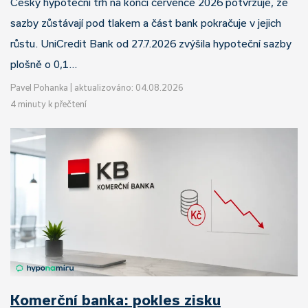
Český hypoteční trh na konci července 2026 potvrzuje, že
sazby zůstávají pod tlakem a část bank pokračuje v jejich
růstu. UniCredit Bank od 27.7.2026 zvýšila hypoteční sazby
plošně o 0,1…
Pavel Pohanka
|
aktualizováno: 04.08.2026
4 minuty k přečtení
Komerční banka: pokles zisku