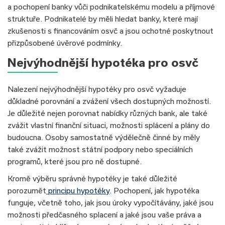
a pochopení banky vůči podnikatelskému modelu a příjmové
struktuře. Podnikatelé by měli hledat banky, které mají
zkušenosti s financováním osvč a jsou ochotné poskytnout
přizpůsobené úvěrové podmínky.
Nejvýhodnější hypotéka pro osvč
Nalezení nejvýhodnější hypotéky pro osvč vyžaduje
důkladné porovnání a zvážení všech dostupných možností.
Je důležité nejen porovnat nabídky různých bank, ale také
zvážit vlastní finanční situaci, možnosti splácení a plány do
budoucna. Osoby samostatně výdělečně činné by měly
také zvážit možnost státní podpory nebo speciálních
programů, které jsou pro ně dostupné.
Kromě výběru správné hypotéky je také důležité
porozumět
principu hypotéky
. Pochopení, jak hypotéka
funguje, včetně toho, jak jsou úroky vypočítávány, jaké jsou
možnosti předčasného splacení a jaké jsou vaše práva a