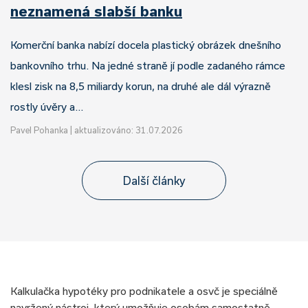
neznamená slabší banku
Komerční banka nabízí docela plastický obrázek dnešního
bankovního trhu. Na jedné straně jí podle zadaného rámce
klesl zisk na 8,5 miliardy korun, na druhé ale dál výrazně
rostly úvěry a…
Pavel Pohanka
|
aktualizováno: 31.07.2026
Další články
Kalkulačka hypotéky pro podnikatele a osvč je speciálně
navržený nástroj, který umožňuje osobám samostatně