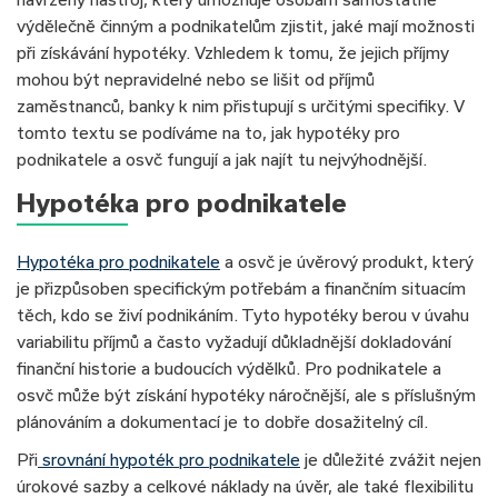
výdělečně činným a podnikatelům zjistit, jaké mají možnosti
při získávání hypotéky. Vzhledem k tomu, že jejich příjmy
mohou být nepravidelné nebo se lišit od příjmů
zaměstnanců, banky k nim přistupují s určitými specifiky. V
tomto textu se podíváme na to, jak hypotéky pro
podnikatele a osvč fungují a jak najít tu nejvýhodnější.
Hypotéka pro podnikatele
Hypotéka pro podnikatele
a osvč je úvěrový produkt, který
je přizpůsoben specifickým potřebám a finančním situacím
těch, kdo se živí podnikáním. Tyto hypotéky berou v úvahu
variabilitu příjmů a často vyžadují důkladnější dokladování
finanční historie a budoucích výdělků. Pro podnikatele a
osvč může být získání hypotéky náročnější, ale s příslušným
plánováním a dokumentací je to dobře dosažitelný cíl.
Při
srovnání hypoték pro podnikatele
je důležité zvážit nejen
úrokové sazby a celkové náklady na úvěr, ale také flexibilitu