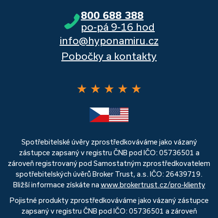
800 688 388
po-pá 9-16 hod
info@hyponamiru.cz
Pobočky a kontakty
★
★
★
★
★
Spotřebitelské úvěry zprostředkováváme jako vázaný
zástupce zapsaný v registru ČNB pod IČO: 05736501 a
zároveň registrovaný pod Samostatným zprostředkovatelem
spotřebitelských úvěrů Broker Trust, a.s. IČO: 26439719.
Bližší informace získáte na
www.brokertrust.cz/pro-klienty
Pojistné produkty zprostředkováváme jako vázaný zástupce
zapsaný v registru ČNB pod IČO: 05736501 a zároveň