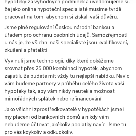
hypotéky za výhodných podmínek a uvědomujeme si,
že jako online hypoteční specialisté musíme tvrdě
pracovat na tom, abychom si získali vaši důvěru.
Jsme plně regulování Českou národní bankou a
úřadem pro ochranu osobních údajů. Samozřejmostí
u nás je, že všichni naši specialisté jsou kvalifikovaní,
zkušení a přátelští.
Vyvinuli jsme technologii, díky které dokážeme
srovnat přes 25 000 kombinací hypoték, abychom
zajistili, že budete mít vždy tu nejlepší nabídku. Navíc
vám budeme partnery v průběhu celého života vaší
hypotéky tak, aby vám nikdy neutekla možnost
mimořádných splátek nebo refinancování.
Jako všichni zprostředkovatelé v hypotékách jsme i
my placeni od bankovních domů a nikdy vám
nebudeme účtovat jakékoliv poplatky navíc. Jsme tu
pro vás kdykoliv a odkudkoliv.