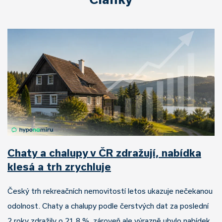
Chaty a chalupy v ČR zdražují, nabídka
klesá a trh zrychluje
Český trh rekreačních nemovitostí letos ukazuje nečekanou
odolnost. Chaty a chalupy podle čerstvých dat za poslední
2 roky zdražily o 21,8 %, zároveň ale výrazně ubylo nabídek