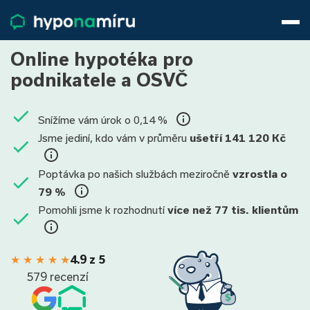
Hypotéky
Životní pojištění
Online hypotéka pro
Pojištění nemovitosti
podnikatele a OSVČ
Články
O nás
Snížíme vám úrok o 0,14 %
800 688 388
9−16 hod.
Jsme jediní, kdo vám v průměru
ušetří 141 120 Kč
Přihlásit
Poptávka po našich službách meziročně
vzrostla o
79 %
Pomohli jsme k rozhodnutí
více než 77 tis. klientům
★
★
★
★
★
4.9 z 5
579 recenzí