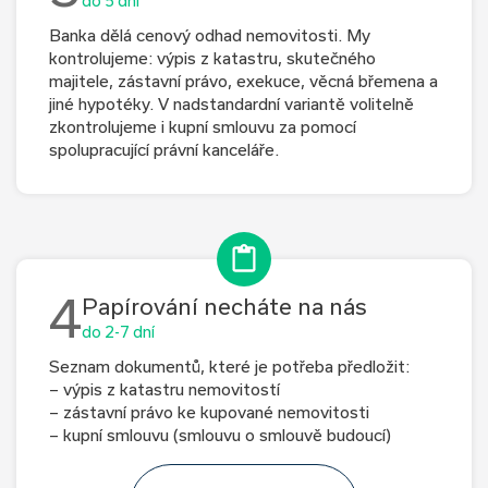
do 5 dní
Banka dělá cenový odhad nemovitosti. My
kontrolujeme: výpis z katastru, skutečného
majitele, zástavní právo, exekuce, věcná břemena a
jiné hypotéky. V nadstandardní variantě volitelně
zkontrolujeme i kupní smlouvu za pomocí
spolupracující právní kanceláře.
4
Papírování necháte na nás
do 2-7 dní
Seznam dokumentů, které je potřeba předložit:
– výpis z katastru nemovitostí
– zástavní právo ke kupované nemovitosti
– kupní smlouvu (smlouvu o smlouvě budoucí)