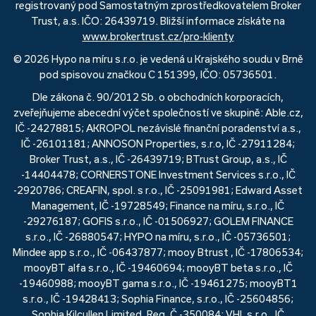
registrovaný pod Samostatným zprostředkovatelem Broker
Trust, a.s. IČO: 26439719. Bližší informace získáte na
www.brokertrust.cz/pro-klienty
© 2026 Hypo na míru s.r.o. je vedená u Krajského soudu v Brně
pod spisovou značkou C 151399, IČO: 05736501.
Dle zákona č. 90/2012 Sb. o obchodních korporacích,
zveřejňujeme abecední výčet společností ve skupině: Able.cz,
IČ -24278815; AKROPOL nezávislé finanční poradenství a.s.,
IČ -26101181; ANNOSON Properties, s.r.o, IČ -27911284;
Broker Trust, a.s., IČ -26439719; BTrust Group, a.s., IČ
-14404478; CORNERSTONE Investment Services s.r.o., IČ
-2920786; CREAFIN, spol. s r.o., IČ -25091981; Edward Asset
Management, IČ -19728549; Finance na míru, s.r.o., IČ
-29276187; GOFIS s.r.o., IČ -01506927; GOLEM FINANCE
s.r.o., IČ -26880547; HYPO na míru, s.r.o., IČ -05736501;
Mindee app s.r.o., IČ -06437877; mooy Btrust , IČ -17806534;
mooyBT alfa s.r.o., IČ -19460694; mooyBT beta s.r.o., IČ
-19460988; mooyBT gama s.r.o., IČ -19461275; mooyBT1
s.r.o., IČ -19428413; Sophia Finance, s.r.o., IČ -25604856;
Sophia Kilcullen Limited, Reg. Č -350084; VHI, s.r.o., IČ