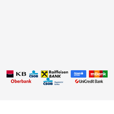
✅Typ úvěru:
Refinancování
✅Úrok:
od 4,69 %
✅Hodnota nemovitosti:
3 800 000 Kč
✅Doba splácení:
30 let
✅Výše úvěru:
3 500 000 Kč
✅Měsíční splátka:
18 131 Kč