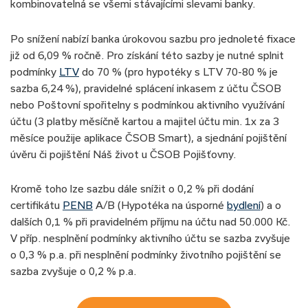
kombinovatelná se všemi stávajícími slevami banky.
Po snížení nabízí banka úrokovou sazbu pro jednoleté fixace
již od 6,09 % ročně. Pro získání této sazby je nutné splnit
podmínky
LTV
do 70 % (pro hypotéky s LTV 70-80 % je
sazba 6,24 %), pravidelné splácení inkasem z účtu ČSOB
nebo Poštovní spořitelny s podmínkou aktivního využívání
účtu (3 platby měsíčně kartou a majitel účtu min. 1x za 3
měsíce použije aplikace ČSOB Smart), a sjednání pojištění
úvěru či pojištění Náš život u ČSOB Pojišťovny.
Kromě toho lze sazbu dále snížit o 0,2 % při dodání
certifikátu
PENB
A/B (Hypotéka na úsporné
bydlení
) a o
dalších 0,1 % při pravidelném příjmu na účtu nad 50.000 Kč.
V příp. nesplnění podmínky aktivního účtu se sazba zvyšuje
o 0,3 % p.a. při nesplnění podmínky životního pojištění se
sazba zvyšuje o 0,2 % p.a.