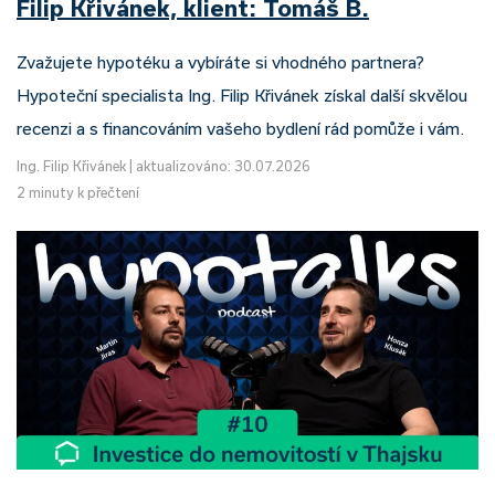
Filip Křivánek, klient: Tomáš B.
Zvažujete hypotéku a vybíráte si vhodného partnera?
Hypoteční specialista Ing. Filip Křivánek získal další skvělou
recenzi a s financováním vašeho bydlení rád pomůže i vám.
Ing. Filip Křivánek
|
aktualizováno: 30.07.2026
2 minuty k přečtení