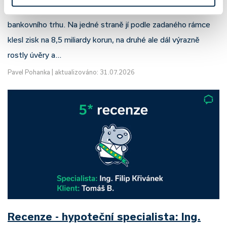
Komerční banka nabízí docela plastický obrázek dnešního
bankovního trhu. Na jedné straně jí podle zadaného rámce
klesl zisk na 8,5 miliardy korun, na druhé ale dál výrazně
rostly úvěry a…
Pavel Pohanka
|
aktualizováno: 31.07.2026
Recenze - hypoteční specialista: Ing.