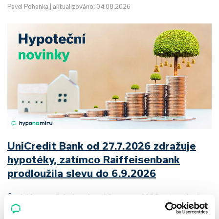
Pavel Pohanka
|
aktualizováno: 04.08.2026
UniCredit Bank od 27.7.2026 zdražuje
hypotéky, zatímco Raiffeisenbank
prodloužila slevu do 6.9.2026
Český hypoteční trh na konci července 2026 potvrzuje, že
sazby zůstávají pod tlakem a část bank pokračuje v jejich