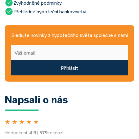
Zvýhodněné podmínky
Přehledné hypoteční bankovnictví
Sledujte novinky z hypotečního světa společně s námi
Přihlásit
Napsali o nás
★
★
★
★
★
Hodnocení:
4.9
|
579
recenzí