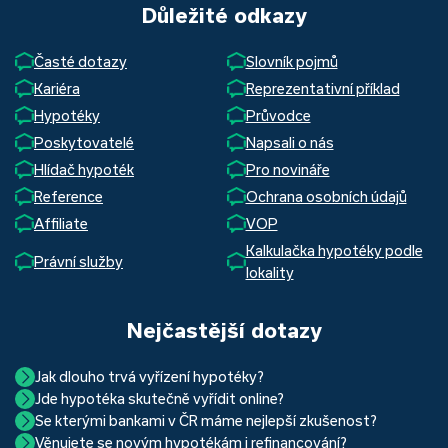
Důležité odkazy
Časté dotazy
Slovník pojmů
Kariéra
Reprezentativní příklad
Hypotéky
Průvodce
Poskytovatelé
Napsali o nás
Hlídač hypoték
Pro novináře
Reference
Ochrana osobních údajů
Affiliate
VOP
Kalkulačka hypotéky podle
Právní služby
lokality
Nejčastější dotazy
Jak dlouho trvá vyřízení hypotéky?
Jde hypotéka skutečně vyřídit online?
Hypotéka se dá zvládnout za měsíc i za tři. Nejčastěji její
Se kterými bankami v ČR máme nejlepší zkušenost?
Ano, skutečně jde. Díky moderním technologiím, které
uzavření trvá okolo 2 měsíců. Důvodem je především
Věnujete se novým hypotékám i refinancování?
Nejvíce proklientská je určitě Hypoteční banka. Svou
používáme, již do banky při vyřizování hypotéky skutečně
schvalovací proces na straně bank. Existuje však řada cest,