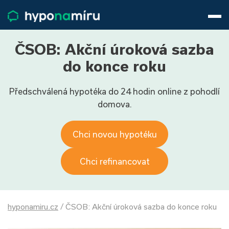
Hypotéky
Životní pojištění
Pojištění nemovitosti
ČSOB: Akční úroková sazba
Články
do konce roku
O nás
Předschválená hypotéka do 24 hodin online z pohodlí
800 688 388
9−16 hod.
domova.
Přihlásit
Chci novou hypotéku
Chci refinancovat
hyponamiru.cz
/
ČSOB: Akční úroková sazba do konce roku