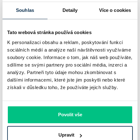
růstu. UniCredit Bank od 27.7.2026 zvýšila hypoteční sazby
Souhlas
Detaily
Více o cookies
plošně o 0,1…
Pavel Pohanka
|
aktualizováno: 04.08.2026
Tato webová stránka používá cookies
4 minuty k přečtení
K personalizaci obsahu a reklam, poskytování funkcí
sociálních médií a analýze naší návštěvnosti využíváme
soubory cookie. Informace o tom, jak náš web používáte,
sdílíme se svými partnery pro sociální média, inzerci a
analýzy. Partneři tyto údaje mohou zkombinovat s
dalšími informacemi, které jste jim poskytli nebo které
získali v důsledku toho, že používáte jejich služby.
Povolit vše
Komerční banka: pokles zisku
neznamená slabší banku
Upravit