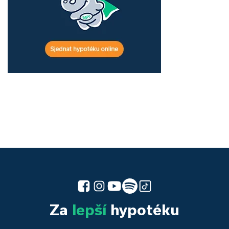
Za
lepší
hypotéku