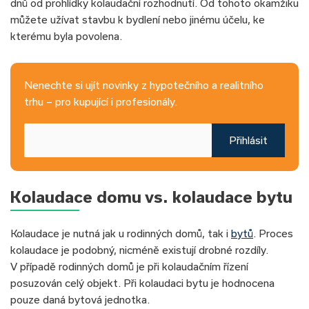
dnů od prohlídky kolaudační rozhodnutí. Od tohoto okamžiku
můžete užívat stavbu k bydlení nebo jinému účelu, ke
kterému byla povolena.
Nenechte si ujít novinky z hypotečního a realitního
trhu – pro kupující i profesionály.
Přihlásit
Kolaudace domu vs. kolaudace bytu
Kolaudace je nutná jak u rodinných domů, tak i
bytů
. Proces
kolaudace je podobný, nicméně existují drobné rozdíly.
V případě rodinných domů je při kolaudačním řízení
posuzován celý objekt. Při kolaudaci bytu je hodnocena
pouze daná bytová jednotka.