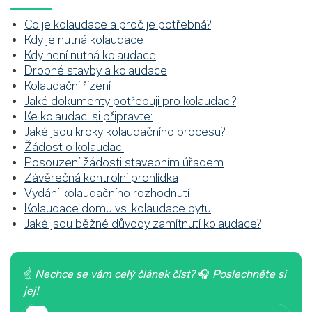
Co je kolaudace a proč je potřebná?
Kdy je nutná kolaudace
Kdy není nutná kolaudace
Drobné stavby a kolaudace
Kolaudační řízení
Jaké dokumenty potřebuji pro kolaudaci?
Ke kolaudaci si připravte:
Jaké jsou kroky kolaudačního procesu?
Žádost o kolaudaci
Posouzení žádosti stavebním úřadem
Závěrečná kontrolní prohlídka
Vydání kolaudačního rozhodnutí
Kolaudace domu vs. kolaudace bytu
Jaké jsou běžné důvody zamítnutí kolaudace?
☝
Nechce se vám celý článek číst?
🎧
Poslechněte si
jej!