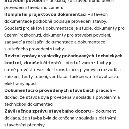
Stavební povolení
– dokládá, že stavební úřad povolil
provedení stavebního záměru.
Kompletní projektovou dokumentaci
– stavební
dokumentace podrobně popisuje provedení stavby.
Součástí projektová dokumentace je studie, dokumenty pro
územní rozhodnutí, dokumenty pro stavební povolení,
zadávací a realizační dokumentace a dokumentace
skutečného provedení stavby.
Revizní zprávy a výsledky požadovaných technických
kontrol, zkoušek či testů
– před užíváním stavby je
nutné provést revizi elektroinstalace, plynových rozvodů a
zařízení, testy topení, ventilace, funkčnosti fotovoltaické
elektrárny apod.
Dokumentaci o provedených stavebních pracích
–
doklad, že stavba byla provedena v souladu s povolením a
technickou dokumentací.
Závěrečnou zprávu stavebního dozoru
– dokument
dokládá, že stavba byla dokončena v souladu s platnými
stavebními předpisy.