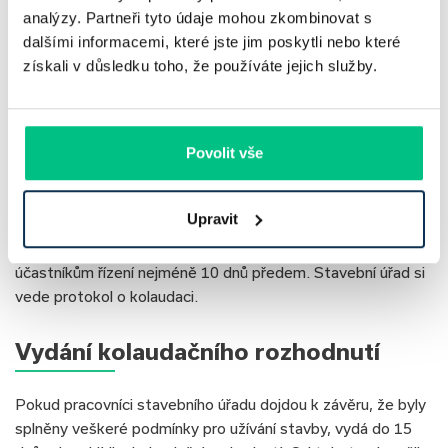
analýzy. Partneři tyto údaje mohou zkombinovat s
stavebním úřadem.
dalšími informacemi, které jste jim poskytli nebo které
získali v důsledku toho, že používáte jejich služby.
Závěrečná kontrolní prohlídka
V kolaudačním řízení stavební úřad provede závěrečnou
kontrolní prohlídku dokončené stavby, pokud to je nezbytné
Povolit vše
pro ověření skutečného provedení stavby. Prohlídka musí
být provedena do 30 dnů od podání úplné žádosti nebo ode
Upravit
dne doplnění nebo odstranění případných vad žádosti.
Termín závěrečné kontrolní prohlídky sdělí stavební úřad
účastníkům řízení nejméně 10 dnů předem. Stavební úřad si
vede protokol o kolaudaci.
Vydání kolaudačního rozhodnutí
Pokud pracovníci stavebního úřadu dojdou k závěru, že byly
splněny veškeré podmínky pro užívání stavby, vydá do 15