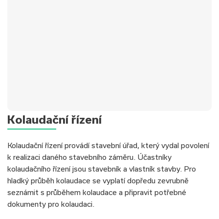
✅Typ úvěru:
Nová hypotéka
Kolaudační řízení
✅Úrok:
od 4,69 %
✅Hodnota nemovitosti:
3 800 000 Kč
Kolaudační řízení provádí stavební úřad, který vydal povolení
✅Doba splácení:
30 let
k realizaci daného stavebního záměru. Účastníky
✅Výše úvěru:
3 500 000 Kč
kolaudačního řízení jsou stavebník a vlastník stavby. Pro
✅Měsíční splátka:
18 131 Kč
hladký průběh kolaudace se vyplatí dopředu zevrubně
seznámit s průběhem kolaudace a připravit potřebné
dokumenty pro kolaudaci.