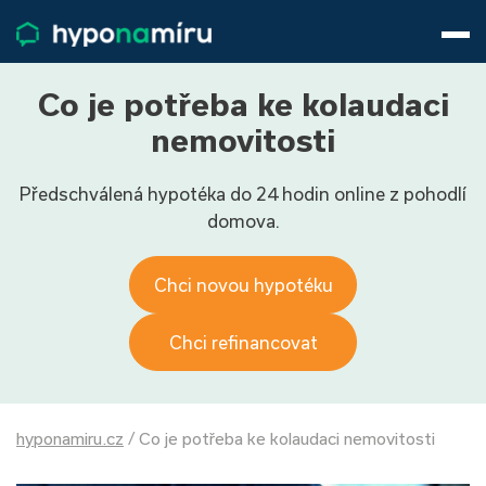
Hypotéky
Životní pojištění
Pojištění nemovitosti
Co je potřeba ke kolaudaci
Články
nemovitosti
O nás
Předschválená hypotéka do 24 hodin online z pohodlí
800 688 388
9−16 hod.
domova.
Přihlásit
Chci novou hypotéku
Chci refinancovat
hyponamiru.cz
/
Co je potřeba ke kolaudaci nemovitosti