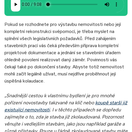
Pokud se rozhodnete pro výstavbu nemovitosti nebo její
kompletní rekonstrukci svépomocí, je třeba myslet na
splnění všech legislativních požadavků. Před zahájením
stavebních prací vás čeká především příprava kompletní
projektové dokumentace a jednání se stavebním úřadem
ohledně povolení realizovat daný záměr. Povinnosti vás
čekají také po dokončení stavby. Abyste totiž nemovitost
mohli začít legálně užívat, musí nejdříve proběhnout její
úspěšná kolaudace.
„Snadnější cestou k vlastnímu bydlení je pro mnohé
pořízení novostavby takzvaně na klíč nebo
koupě starší již
existující nemovitosti
. I v těchto případech se dopředu
zajímejte o to, zda je stavba již zkolaudovaná. Pozornost
věnujte i vedlejším stavbám, jako jsou například garáže a
různé přístavky. Pouze u řádně zkolaudované stavby máte