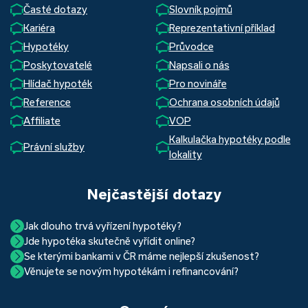
Časté dotazy
Slovník pojmů
Kariéra
Reprezentativní příklad
Hypotéky
Průvodce
Poskytovatelé
Napsali o nás
Hlídač hypoték
Pro novináře
Reference
Ochrana osobních údajů
Affiliate
VOP
Kalkulačka hypotéky podle
Právní služby
lokality
Nejčastější dotazy
Jak dlouho trvá vyřízení hypotéky?
Jde hypotéka skutečně vyřídit online?
Hypotéka se dá zvládnout za měsíc i za tři. Nejčastěji její
Se kterými bankami v ČR máme nejlepší zkušenost?
Ano, skutečně jde. Díky moderním technologiím, které
uzavření trvá okolo 2 měsíců. Důvodem je především
Věnujete se novým hypotékám i refinancování?
Nejvíce proklientská je určitě Hypoteční banka. Svou
používáme, již do banky při vyřizování hypotéky skutečně
schvalovací proces na straně bank. Existuje však řada cest,
Ano, věnujeme se jak novým hypotékám, tak
refinancování
rychlostí vyřizování požadavků, kvalitou servisu, nabídkou
nemusíte. Přesvědčte se sami.
jak schválení žádosti o hypotéku urychlit a my víme jak na
vašich aktuálních úvěrů na bydlení. Naši specialisté pro vás v
běžných účtů a rozhraním s názvem „Hypoteční zóna“.