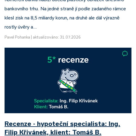
bankovního trhu. Na jedné straně jí podle zadaného rámce
klesl zisk na 8,5 miliardy korun, na druhé ale dál výrazně
rostly úvěry a…
Pavel Pohanka
|
aktualizováno: 31.07.2026
Recenze - hypoteční specialista: Ing.
Filip Křivánek, klient: Tomáš B.