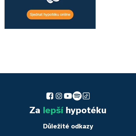
Za
lepší
hypotéku
Důležité odkazy