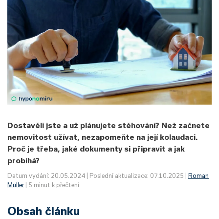
Dostavěli jste a už plánujete stěhování? Než začnete
nemovitost užívat, nezapomeňte na její kolaudaci.
Proč je třeba, jaké dokumenty si připravit a jak
probíhá?
Datum vydání: 20.05.2024 | Poslední aktualizace: 07.10.2025 |
Roman
Müller
| 5 minut k přečtení
Obsah článku