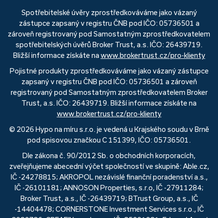
Spotřebitelské úvěry zprostředkováváme jako vázaný
zástupce zapsaný v registru ČNB pod IČO: 05736501 a
zároveň registrovaný pod Samostatným zprostředkovatelem
spotřebitelských úvěrů Broker Trust, a.s. IČO: 26439719.
Bližší informace získáte na
www.brokertrust.cz/pro-klienty
Pojistné produkty zprostředkováváme jako vázaný zástupce
zapsaný v registru ČNB pod IČO: 05736501 a zároveň
registrovaný pod Samostatným zprostředkovatelem Broker
Trust, a.s. IČO: 26439719. Bližší informace získáte na
www.brokertrust.cz/pro-klienty
© 2026 Hypo na míru s.r.o. je vedená u Krajského soudu v Brně
pod spisovou značkou C 151399, IČO: 05736501.
Dle zákona č. 90/2012 Sb. o obchodních korporacích,
zveřejňujeme abecední výčet společností ve skupině: Able.cz,
IČ -24278815; AKROPOL nezávislé finanční poradenství a.s.,
IČ -26101181; ANNOSON Properties, s.r.o, IČ -27911284;
Broker Trust, a.s., IČ -26439719; BTrust Group, a.s., IČ
-14404478; CORNERSTONE Investment Services s.r.o., IČ