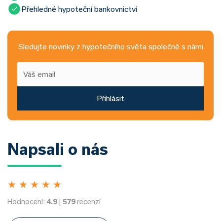
Přehledné hypoteční bankovnictví
Sledujte novinky z hypotečního světa společně s námi
Přihlásit
Napsali o nás
★
★
★
★
★
Hodnocení:
4.9
|
579
recenzí