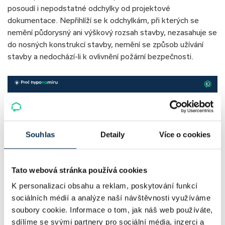
posoudí i nepodstatné odchylky od projektové
dokumentace. Nepřihlíží se k odchylkám, při kterých se
nemění půdorysný ani výškový rozsah stavby, nezasahuje se
do nosných konstrukcí stavby, nemění se způsob užívání
stavby a nedochází-li k ovlivnění požární bezpečnosti.
Souhlas
Detaily
Více o cookies
V průběhu stavby se může stát, že dojde ke změně
Tato webová stránka používá cookies
technických norem nebo jiných technických předpisů.
K personalizaci obsahu a reklam, poskytování funkcí
V tomto případě se nemusíte obávat, že bude vliv
sociálních médií a analýze naší návštěvnosti využíváme
stavebních předpisů na kolaudaci negativní. Stavba se totiž
soubory cookie. Informace o tom, jak náš web používáte,
posuzuje podle technických norem a předpisů, které platily
sdílíme se svými partnery pro sociální média, inzerci a
v době, kdy byla dokumentace pro povolení stavby ověřena