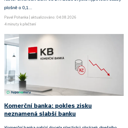
plošně o 0,1…
Pavel Pohanka
|
aktualizováno: 04.08.2026
4 minuty k přečtení
Komerční banka: pokles zisku
neznamená slabší banku
Komerční banka nabízí docela plastický obrázek dnešního