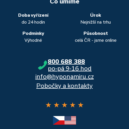
to. Přesvědčte se sami.
Co umíme
obou případech najdou výhodné řešení, které “utáhnete”.
Dalšími kvalitními proklientskými bankami jsou Komerční
banka, Moneta a Raiffeisenbank.
Doba vyřízení
Úrok
do 24 hodin
Nejnižší na trhu
Podmínky
Působnost
Výhodné
celá ČR - jsme online
800 688 388
po-pá 9-16 hod
info@hyponamiru.cz
Pobočky a kontakty
★
★
★
★
★