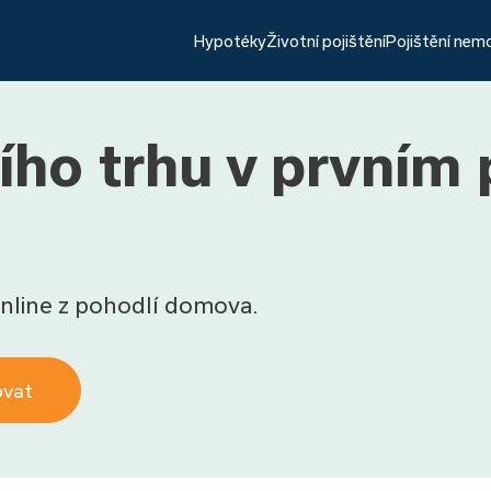
Hypotéky
Životní pojištění
Pojištění nem
ho trhu v prvním p
nline z pohodlí domova.
ovat