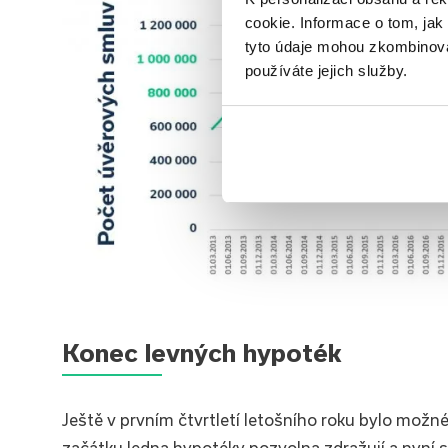
cookie. Informace o tom, jak
tyto údaje mohou zkombinovat
používáte jejich služby.
Konec levných hypoték
Ještě v prvním čtvrtletí letošního roku bylo mož
začátku ledna hypotéky pozvolna zdražují a nyní s