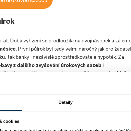
ůlrok
at. Doba vyřízení se prodloužila na dvojnásobek a zájemc
 měsíce
. První půlrok byl tedy velmi náročný jak pro žadate
éku, tak banky i nezávislé zprostředkovatele hypoték. Za
obavy z dalšího zvyšování úrokových sazeb
i
říležitost pořídit si nemovitost, snažil se co nejrychleji
Detaily
á cookies
klam, poskytování funkcí sociálních médií a analýze naší návšt