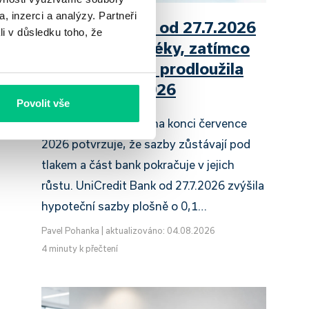
, inzerci a analýzy. Partneři
UniCredit Bank od 27.7.2026
li v důsledku toho, že
zdražuje hypotéky, zatímco
Raiffeisenbank prodloužila
slevu do 6.9.2026
Povolit vše
Český hypoteční trh na konci července
2026 potvrzuje, že sazby zůstávají pod
tlakem a část bank pokračuje v jejich
růstu. UniCredit Bank od 27.7.2026 zvýšila
hypoteční sazby plošně o 0,1…
Pavel Pohanka
|
aktualizováno: 04.08.2026
4 minuty k přečtení