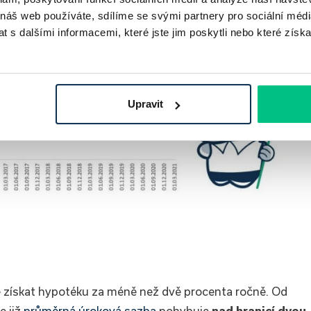
 náš web používáte, sdílíme se svými partnery pro sociální média
 s dalšími informacemi, které jste jim poskytli nebo které získa
Upravit
né získat hypotéku za méně než dvě procenta ročně. Od
e již
průměrná úroková sazba
pohybuje
nad hranicí dvou