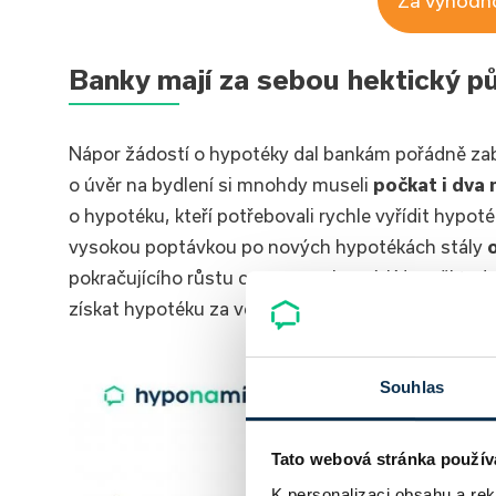
Banky mají za sebou hektický p
Nápor žádostí o hypotéky dal bankám pořádně zabr
o úvěr na bydlení si mnohdy museli
počkat i dva
o hypotéku, kteří potřebovali rychle vyřídit hypot
vysokou poptávkou po nových hypotékách stály
pokračujícího růstu cen nemovitostí. Kdo měl tedy p
získat hypotéku za velmi výhodný úrok.
Souhlas
Tato webová stránka použív
K personalizaci obsahu a re