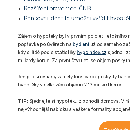
Rozšíření pravomocí ČNB
Bankovní identita umožní vyřídit hypoté
Zájem o hypotéky byl v prvním pololetí letošního 
poptávka po úvěrech na
bydlení
už od samého začá
kdy si lidé podle statistiky
hypoindex.cz
sjednali z
miliardy korun. Za první čtvrtletí se objem posky
Jen pro srovnání, za celý loňský rok poskytly banky
hypotéky v celkovém objemu 217 miliard korun.
TIP:
Sjednejte si hypotéku z pohodlí domova. V 
nejvýhodnější nabídku a veškeré formality spojené
Za výhodn