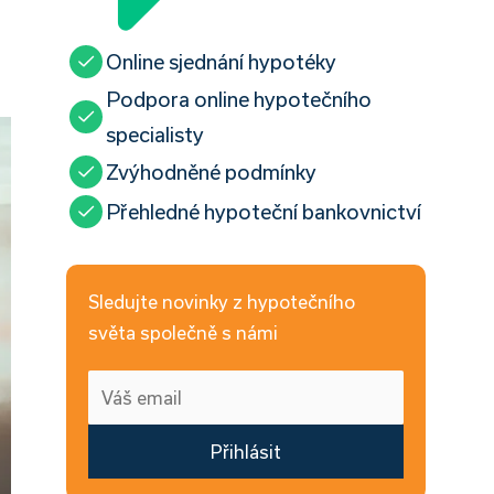
Online sjednání hypotéky
Podpora online hypotečního
specialisty
Zvýhodněné podmínky
Přehledné hypoteční bankovnictví
Sledujte novinky z hypotečního
světa společně s námi
Přihlásit