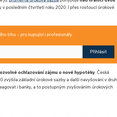
 v posledním čtvrtletí roku 2020. I přes rostoucí úrokové
ho trhu – pro kupující i profesionály.
Přihlásit
ozvolné ochlazování zájmu o nové hypotéky
. Česká
0 zvýšila základní úrokové sazby a další navyšování v dru
u reagovat i banky, a to postupným zvyšováním úrokových