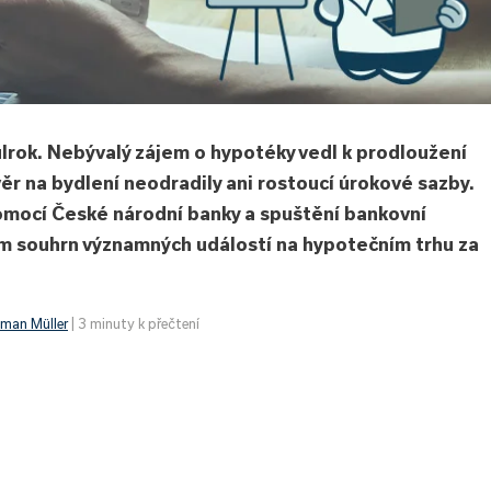
lrok. Nebývalý zájem o hypotéky vedl k prodloužení
ěr na bydlení neodradily ani rostoucí úrokové sazby.
mocí České národní banky a spuštění bankovní
ám souhrn významných událostí na hypotečním trhu za
man Müller
| 3 minuty k přečtení