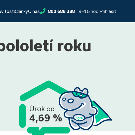
9−16 hod.
ovitosti
Články
O nás
800 688 388
Přihlásit
ololetí roku
Úrok od
4,69 %