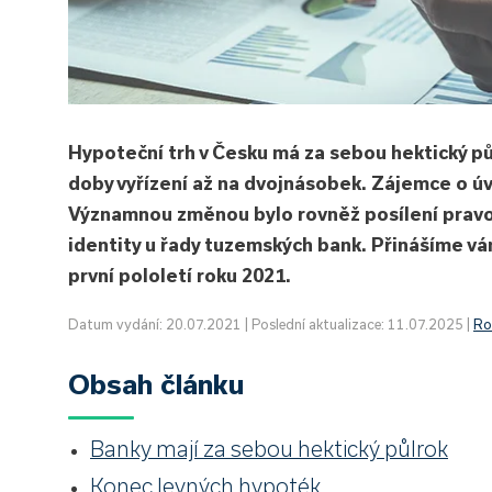
Hypoteční trh v Česku má za sebou hektický pů
doby vyřízení až na dvojnásobek. Zájemce o úv
Významnou změnou bylo rovněž posílení pravo
identity u řady tuzemských bank. Přinášíme v
první pololetí roku 2021.
Datum vydání: 20.07.2021 | Poslední aktualizace: 11.07.2025 |
Ro
Obsah článku
Banky mají za sebou hektický půlrok
Konec levných hypoték