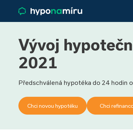
Vývoj hypoteční
2021
Předschválená hypotéka do 24 hodin o
Chci novou hypotéku
Chci refinanc