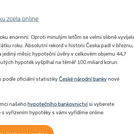
ku zcela online
roku enormní. Oproti minulým letům se velmi slibně vyvíjel
tku roku. Absolutní rekord v historii Česka padl v březnu,
a jediný měsíc hypoteční úvěry v celkovém objemu 44,7
tnutých hypoték vyšplhal na téměř 100 miliard korun.
 podle oficiální statistiky
České národní banky
nové
rámci našeho
hypotečního bankovnictví
si vyberete
 s vyřízením hypotéky s vámi vyřídíme online.
ou úrokovou sazbou