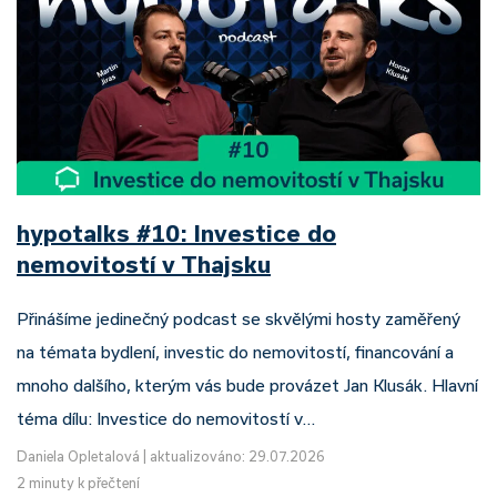
hypotalks #10: Investice do
nemovitostí v Thajsku
Přinášíme jedinečný podcast se skvělými hosty zaměřený
na témata bydlení, investic do nemovitostí, financování a
mnoho dalšího, kterým vás bude provázet Jan Klusák. Hlavní
téma dílu: Investice do nemovitostí v…
Daniela Opletalová
|
aktualizováno: 29.07.2026
2 minuty k přečtení