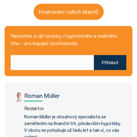
Hodnocení našich klientů
Nenechte si ujít novinky z hypotečního a realitního
trhu – pro kupující i profesionály.
Přihlásit
Roman Müller
Redaktor
Roman Müller je obsahový specialista se
zaměřením na finanční trh, především hypotéky.
V oboru se pohybuje už řadu let a tak ví, co vás
zajímá.