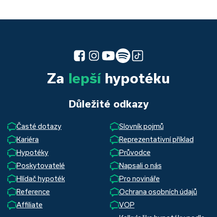
Za
lepší
hypotéku
Důležité odkazy
Časté dotazy
Slovník pojmů
Kariéra
Reprezentativní příklad
Hypotéky
Průvodce
Poskytovatelé
Napsali o nás
Hlídač hypoték
Pro novináře
Reference
Ochrana osobních údajů
Affiliate
VOP