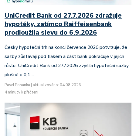
UniCredit Bank od 27.7.2026 zdražuje
hypotéky, zatímco Raiffeisenbank
prodloužila slevu do 6.9.2026
Český hypoteční trh na konci července 2026 potvrzuje, že
sazby zůstávají pod tlakem a část bank pokračuje v jejich
růstu. UniCredit Bank od 27.7.2026 zvýšila hypoteční sazby
plošně o 0,1…
Pavel Pohanka
|
aktualizováno: 04.08.2026
4 minuty k přečtení