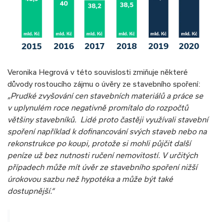
Veronika Hegrová v této souvislosti zmiňuje některé
důvody rostoucího zájmu o úvěry ze stavebního spoření:
„Prudké zvyšování cen stavebních materiálů a práce se
v uplynulém roce negativně promítalo do rozpočtů
většiny stavebníků. Lidé proto častěji využívali
stavební
spoření
například k dofinancování svých staveb nebo na
rekonstrukce po koupi, protože si mohli půjčit další
peníze už bez nutnosti ručení nemovitostí. V určitých
případech může mít úvěr ze stavebního spoření nižší
úrokovou sazbu než hypotéka a může být také
dostupnější.“