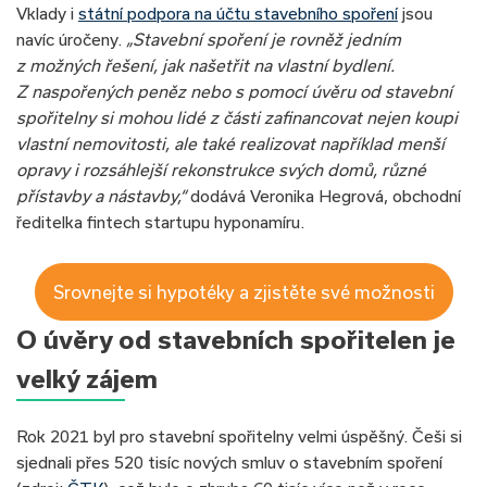
Vklady i
státní podpora na účtu stavebního spoření
jsou
navíc úročeny.
„Stavební spoření je rovněž jedním
z možných řešení, jak našetřit na vlastní bydlení.
Z naspořených peněz nebo s pomocí úvěru od stavební
spořitelny si mohou lidé z části zafinancovat nejen koupi
vlastní nemovitosti, ale také realizovat například menší
opravy i rozsáhlejší rekonstrukce svých domů, různé
přístavby a nástavby,“
dodává Veronika Hegrová, obchodní
ředitelka fintech startupu hyponamíru.
Srovnejte si hypotéky a zjistěte své možnosti
O úvěry od stavebních spořitelen je
velký zájem
Rok 2021 byl pro stavební spořitelny velmi úspěšný. Češi si
sjednali přes 520 tisíc nových smluv o stavebním spoření