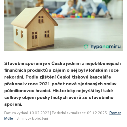
Stavební spoření je v Česku jedním z nejoblíbenějších
finančních produktů a zájem o něj byl v loňském roce
rekordní. Podle zjištění České tiskové kanceláře
překonal v roce 2021 počet nově sjednaných smluv
půlmilionovou hranici. Historicky nejvyšší byl také
celkový objem poskytnutých úvěrů ze stavebního
spoření.
Datum vydání: 10.02.2022 | Poslední aktualizace: 09.12.2025 |
Roman
Müller
| 3 minuty k přečtení