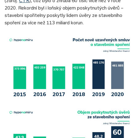
(zdroj:
ČTK
), což bylo o zhruba 60 tisíc více než v roce
2020. Rekordní byl i loňský objem poskytnutých úvěrů –
stavební spořitelny poskytly lidem úvěry ze stavebního
spoření za více než 113 miliard korun.