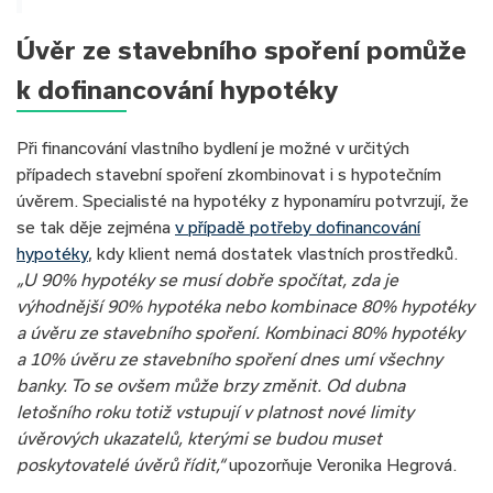
Úvěr ze stavebního spoření pomůže
k dofinancování hypotéky
Při financování vlastního bydlení je možné v určitých
případech stavební spoření zkombinovat i s hypotečním
úvěrem. Specialisté na hypotéky z hyponamíru potvrzují, že
se tak děje zejména
v případě potřeby dofinancování
hypotéky
, kdy klient nemá dostatek vlastních prostředků.
„U 90% hypotéky se musí dobře spočítat, zda je
výhodnější 90% hypotéka nebo kombinace 80% hypotéky
a úvěru ze stavebního spoření. Kombinaci 80% hypotéky
a 10% úvěru ze stavebního spoření dnes umí všechny
banky. To se ovšem může brzy změnit. Od dubna
letošního roku totiž vstupují v platnost nové limity
úvěrových ukazatelů, kterými se budou muset
poskytovatelé úvěrů řídit,“
upozorňuje Veronika Hegrová.