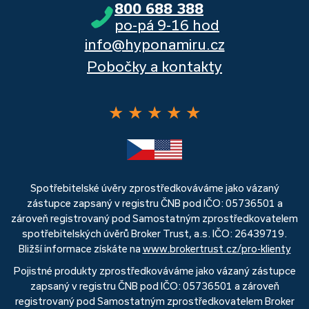
800 688 388
po-pá 9-16 hod
info@hyponamiru.cz
Pobočky a kontakty
★
★
★
★
★
Spotřebitelské úvěry zprostředkováváme jako vázaný
zástupce zapsaný v registru ČNB pod IČO: 05736501 a
zároveň registrovaný pod Samostatným zprostředkovatelem
spotřebitelských úvěrů Broker Trust, a.s. IČO: 26439719.
Bližší informace získáte na
www.brokertrust.cz/pro-klienty
Pojistné produkty zprostředkováváme jako vázaný zástupce
zapsaný v registru ČNB pod IČO: 05736501 a zároveň
registrovaný pod Samostatným zprostředkovatelem Broker