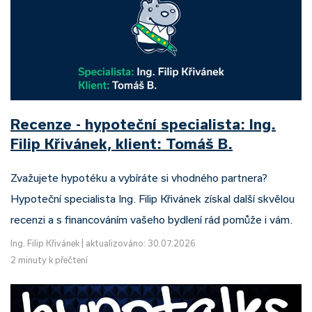
Recenze - hypoteční specialista: Ing.
Filip Křivánek, klient: Tomáš B.
Zvažujete hypotéku a vybíráte si vhodného partnera?
Hypoteční specialista Ing. Filip Křivánek získal další skvělou
recenzi a s financováním vašeho bydlení rád pomůže i vám.
Ing. Filip Křivánek
|
aktualizováno: 30.07.2026
2 minuty k přečtení