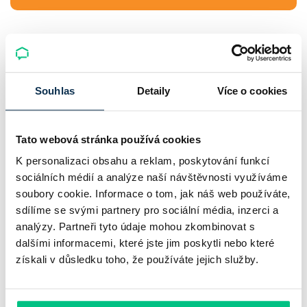
Napsali o nás
Souhlas
Detaily
Více o cookies
★
★
★
★
★
Hodnocení:
4.9
|
579
recenzí
Tato webová stránka používá cookies
K personalizaci obsahu a reklam, poskytování funkcí
Všechna hodnocení
sociálních médií a analýze naší návštěvnosti využíváme
soubory cookie. Informace o tom, jak náš web používáte,
sdílíme se svými partnery pro sociální média, inzerci a
analýzy. Partneři tyto údaje mohou zkombinovat s
dalšími informacemi, které jste jim poskytli nebo které
získali v důsledku toho, že používáte jejich služby.