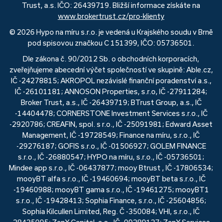
Trust, a.s. IČO: 26439719. Bližší informace získáte na
www.brokertrust.cz/pro-klienty
© 2026 Hypo na míru s.r.o. je vedená u Krajského soudu v Brně
pod spisovou značkou C 151399, IČO: 05736501.
Dle zákona č. 90/2012 Sb. o obchodních korporacích,
zveřejňujeme abecední výčet společností ve skupině: Able.cz,
IČ -24278815; AKROPOL nezávislé finanční poradenství a.s.,
IČ -26101181; ANNOSON Properties, s.r.o, IČ -27911284;
Broker Trust, a.s., IČ -26439719; BTrust Group, a.s., IČ
-14404478; CORNERSTONE Investment Services s.r.o., IČ
-2920786; CREAFIN, spol. s r.o., IČ -25091981; Edward Asset
Management, IČ -19728549; Finance na míru, s.r.o., IČ
-29276187; GOFIS s.r.o., IČ -01506927; GOLEM FINANCE
s.r.o., IČ -26880547; HYPO na míru, s.r.o., IČ -05736501;
Mindee app s.r.o., IČ -06437877; mooy Btrust , IČ -17806534;
mooyBT alfa s.r.o., IČ -19460694; mooyBT beta s.r.o., IČ
-19460988; mooyBT gama s.r.o., IČ -19461275; mooyBT1
s.r.o., IČ -19428413; Sophia Finance, s.r.o., IČ -25604856;
Sophia Kilcullen Limited, Reg. Č -350084; VHI, s.r.o., IČ