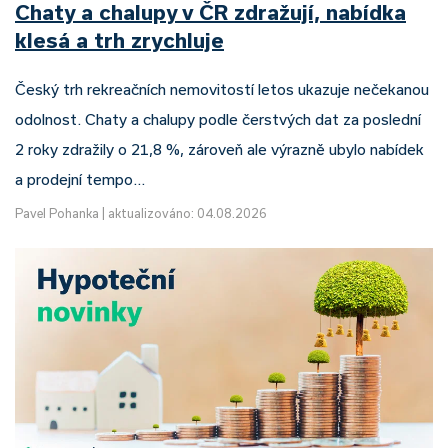
Chaty a chalupy v ČR zdražují, nabídka
klesá a trh zrychluje
Český trh rekreačních nemovitostí letos ukazuje nečekanou
odolnost. Chaty a chalupy podle čerstvých dat za poslední
2 roky zdražily o 21,8 %, zároveň ale výrazně ubylo nabídek
a prodejní tempo…
Pavel Pohanka
|
aktualizováno: 04.08.2026