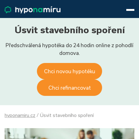
Hypotéky
Životní pojištění
Pojištění nemovitosti
Úsvit stavebního spoření
Články
Předschválená hypotéka do 24 hodin online z pohodlí
O nás
domova.
800 688 388
9−16 hod.
Přihlásit
Chci novou hypotéku
Chci refinancovat
hyponamiru.cz
/
Úsvit stavebního spoření