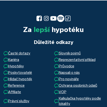
Za
lepší
hypotéku
Důležité odkazy
Časté dotazy
Slovník pojmů
Kariéra
Reprezentativní příklad
Hypotéky
Průvodce
Poskytovatelé
Napsali o nás
Hlídač hypoték
Pro novináře
Reference
Ochrana osobních údajů
Affiliate
VOP
Kalkulačka hypotéky podle
Právní služby
lokality