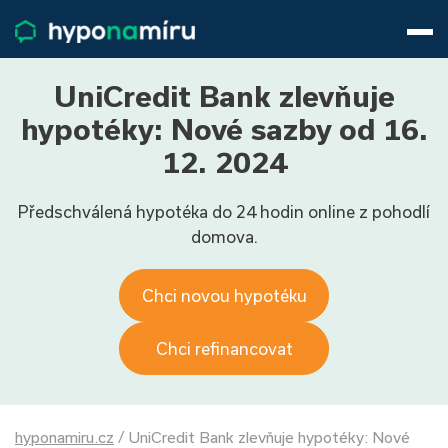
Hypotéky
Životní pojištění
Pojištění nemovitosti
UniCredit Bank zlevňuje
Články
hypotéky: Nové sazby od 16.
O nás
12. 2024
800 688 388
9−16 hod.
Předschválená hypotéka do 24 hodin online z pohodlí
Přihlásit
domova.
Chci novou hypotéku
Chci refinancovat
hyponamiru.cz
/
UniCredit Bank zlevňuje hypotéky: Nové