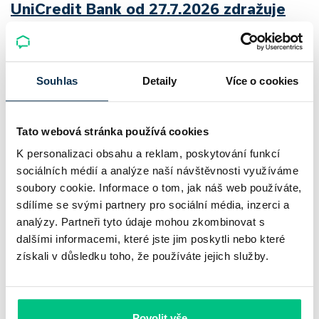
UniCredit Bank od 27.7.2026 zdražuje
hypotéky, zatímco Raiffeisenbank
prodloužila slevu do 6.9.2026
Souhlas
Detaily
Více o cookies
Český hypoteční trh na konci července 2026 potvrzuje, že
sazby zůstávají pod tlakem a část bank pokračuje v jejich
růstu. UniCredit Bank od 27.7.2026 zvýšila hypoteční sazby
Tato webová stránka používá cookies
plošně o 0,1…
K personalizaci obsahu a reklam, poskytování funkcí
sociálních médií a analýze naší návštěvnosti využíváme
Pavel Pohanka
|
aktualizováno: 04.08.2026
soubory cookie. Informace o tom, jak náš web používáte,
4 minuty k přečtení
sdílíme se svými partnery pro sociální média, inzerci a
analýzy. Partneři tyto údaje mohou zkombinovat s
dalšími informacemi, které jste jim poskytli nebo které
získali v důsledku toho, že používáte jejich služby.
Povolit vše