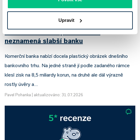
Upravit
Komerční banka: pokles zisku
neznamená slabší banku
Komerční banka nabízí docela plastický obrázek dnešního
bankovního trhu. Na jedné straně jí podle zadaného rámce
klesl zisk na 8,5 miliardy korun, na druhé ale dál výrazně
rostly úvěry a…
Pavel Pohanka
|
aktualizováno: 31.07.2026