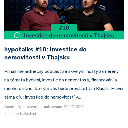
hypotalks #10: Investice do
nemovitostí v Thajsku
Přinášíme jedinečný podcast se skvělými hosty zaměřený
na témata bydlení, investic do nemovitostí, financování a
mnoho dalšího, kterým vás bude provázet Jan Klusák. Hlavní
téma dílu: Investice do nemovitostí v…
Daniela Opletalová
|
aktualizováno: 29.07.2026
2 minuty k přečtení