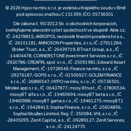
© 2026 Hypo na míru s.r.o. je vedená u Krajského soudu v Brně
pod spisovou značkou C 151399, IČO: 05736501.
Dle zákona č. 90/2012 Sb. o obchodních korporacích,
zveřejňujeme abecední výčet společností ve skupině: Able.cz,
IČ -24278815; AKROPOL nezávislé finanční poradenství a.s.,
IČ -26101181; ANNOSON Properties, s.r.o, IČ -27911284;
Broker Trust, a.s., IČ -26439719; BTrust Group, a.s., IČ
-14404478; CORNERSTONE Investment Services s.r.o., IČ
-2920786; CREAFIN, spol. s r.o., IČ -25091981; Edward Asset
Management, IČ -19728549; Finance na míru, s.r.o., IČ
-29276187; GOFIS s.r.o., IČ -01506927; GOLEM FINANCE
s.r.o., IČ -26880547; HYPO na míru, s.r.o., IČ -05736501;
Mindee app s.r.o., IČ -06437877; mooy Btrust , IČ -17806534;
mooyBT alfa s.r.o., IČ -19460694; mooyBT beta s.r.o., IČ
-19460988; mooyBT gama s.r.o., IČ -19461275; mooyBT1
s.r.o., IČ -19428413; Sophia Finance, s.r.o., IČ -25604856;
Sophia Kilcullen Limited, Reg. Č -350084; VHI, s.r.o., IČ
-28435095; ZenX Capital, a.s., IČ -09289127; ZenX Services,
s.r.o., IČ -24124770