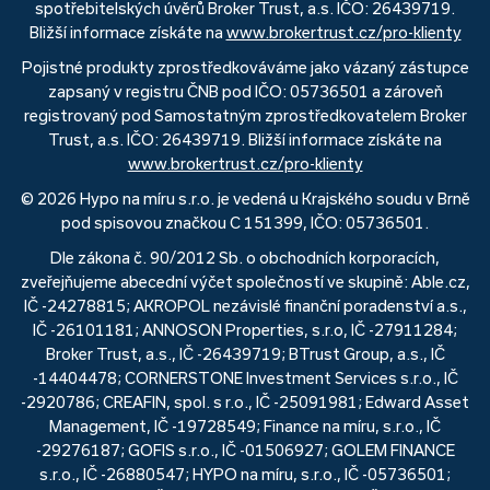
spotřebitelských úvěrů Broker Trust, a.s. IČO: 26439719.
Bližší informace získáte na
www.brokertrust.cz/pro-klienty
Pojistné produkty zprostředkováváme jako vázaný zástupce
zapsaný v registru ČNB pod IČO: 05736501 a zároveň
registrovaný pod Samostatným zprostředkovatelem Broker
Trust, a.s. IČO: 26439719. Bližší informace získáte na
www.brokertrust.cz/pro-klienty
© 2026 Hypo na míru s.r.o. je vedená u Krajského soudu v Brně
pod spisovou značkou C 151399, IČO: 05736501.
Dle zákona č. 90/2012 Sb. o obchodních korporacích,
zveřejňujeme abecední výčet společností ve skupině: Able.cz,
IČ -24278815; AKROPOL nezávislé finanční poradenství a.s.,
IČ -26101181; ANNOSON Properties, s.r.o, IČ -27911284;
Broker Trust, a.s., IČ -26439719; BTrust Group, a.s., IČ
-14404478; CORNERSTONE Investment Services s.r.o., IČ
-2920786; CREAFIN, spol. s r.o., IČ -25091981; Edward Asset
Management, IČ -19728549; Finance na míru, s.r.o., IČ
-29276187; GOFIS s.r.o., IČ -01506927; GOLEM FINANCE
s.r.o., IČ -26880547; HYPO na míru, s.r.o., IČ -05736501;