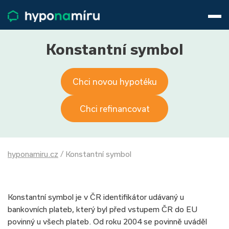
Hypotéky
Životní pojištění
Pojištění nemovitosti
Konstantní symbol
Články
O nás
Chci novou hypotéku
800 688 388
9−16 hod.
Přihlásit
Chci refinancovat
hyponamiru.cz
/
Konstantní symbol
Konstantní symbol je v ČR identifikátor udávaný u
bankovních plateb, který byl před vstupem ČR do EU
povinný u všech plateb. Od roku 2004 se povinně uváděl