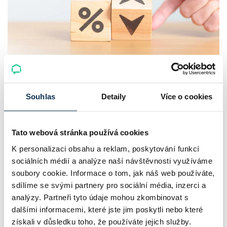
Srpnový Hypoindex 2026: hypotéky
zdražují už pátý měsíc v řadě
Souhlas
Detaily
Více o cookies
Průměrná nabídková sazba hypoték v Česku podle
Tato webová stránka používá cookies
srpnového Swiss Life Hypoindexu vzrostla na 5,42 %, tedy
K personalizaci obsahu a reklam, poskytování funkcí
o 0,10 procentního bodu oproti červenci. Zároveň jde už o
sociálních médií a analýze naší návštěvnosti využíváme
pátý meziměsíční růst v…
soubory cookie. Informace o tom, jak náš web používáte,
Pavel Pohanka
|
aktualizováno: 10.08.2026
sdílíme se svými partnery pro sociální média, inzerci a
5 minut k přečtení
analýzy. Partneři tyto údaje mohou zkombinovat s
dalšími informacemi, které jste jim poskytli nebo které
získali v důsledku toho, že používáte jejich služby.