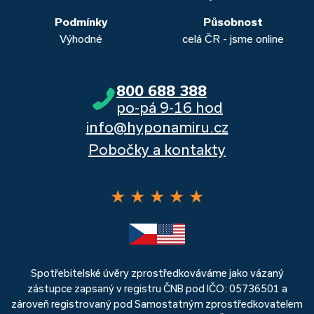
Podmínky
Působnost
Výhodné
celá ČR - jsme online
800 688 388
po-pá 9-16 hod
info@hyponamiru.cz
Pobočky a kontakty
★
★
★
★
★
Spotřebitelské úvěry zprostředkováváme jako vázaný
zástupce zapsaný v registru ČNB pod IČO: 05736501 a
zároveň registrovaný pod Samostatným zprostředkovatelem