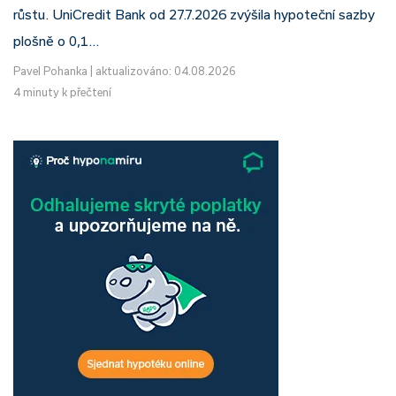
růstu. UniCredit Bank od 27.7.2026 zvýšila hypoteční sazby
plošně o 0,1…
Pavel Pohanka
|
aktualizováno: 04.08.2026
4 minuty k přečtení