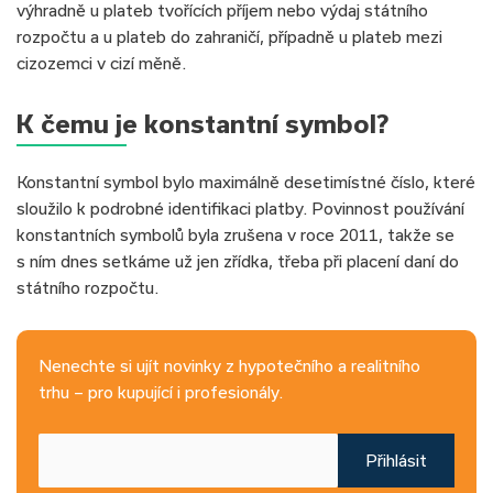
výhradně u plateb tvořících příjem nebo výdaj státního
rozpočtu a u plateb do zahraničí, případně u plateb mezi
cizozemci v cizí měně.
K čemu je konstantní symbol?
Konstantní symbol bylo maximálně desetimístné číslo, které
sloužilo k podrobné identifikaci platby. Povinnost používání
konstantních symbolů byla zrušena v roce 2011, takže se
s ním dnes setkáme už jen zřídka, třeba při placení daní do
státního rozpočtu.
Nenechte si ujít novinky z hypotečního a realitního
trhu – pro kupující i profesionály.
Přihlásit