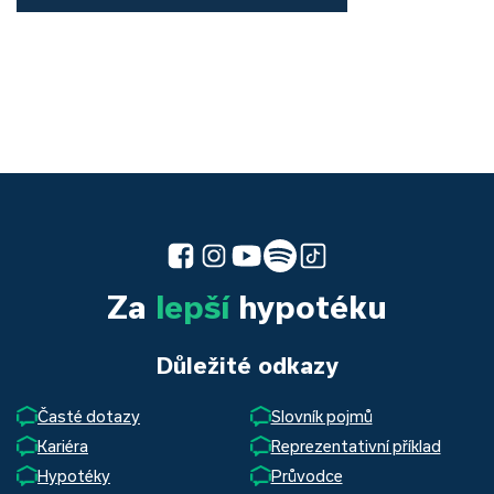
Za
lepší
hypotéku
Důležité odkazy
Časté dotazy
Slovník pojmů
Kariéra
Reprezentativní příklad
Hypotéky
Průvodce