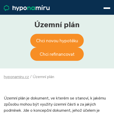
Hypotéky
Životní pojištění
Pojištění nemovitosti
Územní plán
Články
O nás
Chci novou hypotéku
800 688 388
9−16 hod.
Přihlásit
Chci refinancovat
hyponamiru.cz
/
Územní plán
Územní plán je dokument, ve kterém se stanoví, k jakému
způsobu mohou být využity územní části a za jakých
podmínek. Jde o koncepční dokument, jehož účelem je