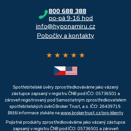
800 688 388
po-pá 9-16 hod
info@hyponamiru.cz
Pobočky a kontakty
★
★
★
★
★
Spotřebitelské úvěry zprostředkováváme jako vázaný
zástupce zapsaný v registru ČNB pod IČO: 05736501 a
zároveň registrovaný pod Samostatným zprostředkovatelem
spotřebitelských úvěrů Broker Trust, a.s. IČO: 26439719.
Bližší informace získáte na
www.brokertrust.cz/pro-klienty
Pojistné produkty zprostředkováváme jako vázaný zástupce
zapsaný v registru ČNB pod IČO: 05736501 a zároveň