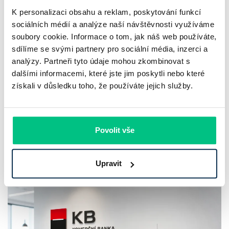
K personalizaci obsahu a reklam, poskytování funkcí
sociálních médií a analýze naší návštěvnosti využíváme
soubory cookie. Informace o tom, jak náš web používáte,
UniCredit Bank od 27.7.2026 zdražuje
sdílíme se svými partnery pro sociální média, inzerci a
hypotéky, zatímco Raiffeisenbank
analýzy. Partneři tyto údaje mohou zkombinovat s
prodloužila slevu do 6.9.2026
dalšími informacemi, které jste jim poskytli nebo které
získali v důsledku toho, že používáte jejich služby.
Český hypoteční trh na konci července 2026 potvrzuje, že
sazby zůstávají pod tlakem a část bank pokračuje v jejich
růstu. UniCredit Bank od 27.7.2026 zvýšila hypoteční sazby
Povolit vše
plošně o 0,1…
Pavel Pohanka
|
aktualizováno: 04.08.2026
Upravit
4 minuty k přečtení