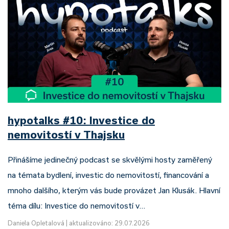
hypotalks #10: Investice do
nemovitostí v Thajsku
Přinášíme jedinečný podcast se skvělými hosty zaměřený
na témata bydlení, investic do nemovitostí, financování a
mnoho dalšího, kterým vás bude provázet Jan Klusák. Hlavní
téma dílu: Investice do nemovitostí v…
Daniela Opletalová
|
aktualizováno: 29.07.2026