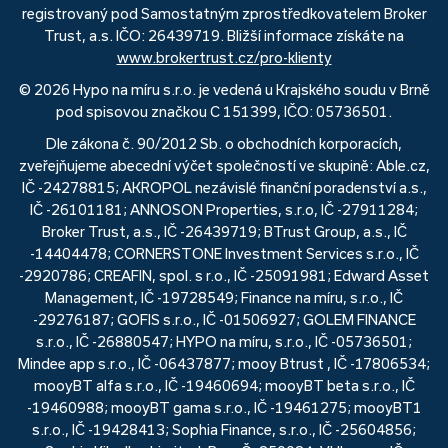
registrovaný pod Samostatným zprostředkovatelem Broker
Trust, a.s. IČO: 26439719. Bližší informace získáte na
www.brokertrust.cz/pro-klienty
© 2026 Hypo na míru s.r.o. je vedená u Krajského soudu v Brně
pod spisovou značkou C 151399, IČO: 05736501.
Dle zákona č. 90/2012 Sb. o obchodních korporacích,
zveřejňujeme abecední výčet společností ve skupině: Able.cz,
IČ -24278815; AKROPOL nezávislé finanční poradenství a.s.,
IČ -26101181; ANNOSON Properties, s.r.o, IČ -27911284;
Broker Trust, a.s., IČ -26439719; BTrust Group, a.s., IČ
-14404478; CORNERSTONE Investment Services s.r.o., IČ
-2920786; CREAFIN, spol. s r.o., IČ -25091981; Edward Asset
Management, IČ -19728549; Finance na míru, s.r.o., IČ
-29276187; GOFIS s.r.o., IČ -01506927; GOLEM FINANCE
s.r.o., IČ -26880547; HYPO na míru, s.r.o., IČ -05736501;
Mindee app s.r.o., IČ -06437877; mooy Btrust , IČ -17806534;
mooyBT alfa s.r.o., IČ -19460694; mooyBT beta s.r.o., IČ
-19460988; mooyBT gama s.r.o., IČ -19461275; mooyBT1
s.r.o., IČ -19428413; Sophia Finance, s.r.o., IČ -25604856;