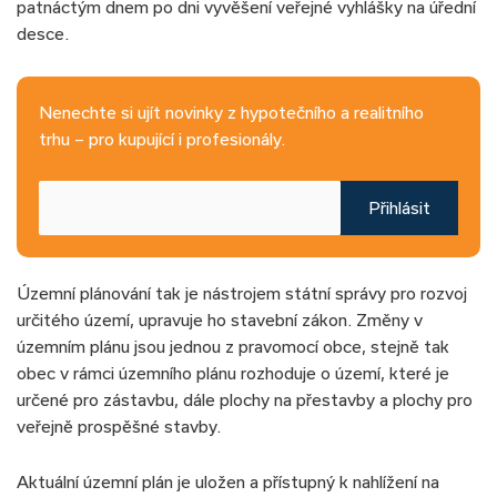
patnáctým dnem po dni vyvěšení veřejné vyhlášky na úřední
desce.
Nenechte si ujít novinky z hypotečního a realitního
trhu – pro kupující i profesionály.
Přihlásit
Územní plánování tak je nástrojem státní správy pro rozvoj
určitého území, upravuje ho stavební zákon. Změny v
územním plánu jsou jednou z pravomocí obce, stejně tak
obec v rámci územního plánu rozhoduje o území, které je
určené pro zástavbu, dále plochy na přestavby a plochy pro
veřejně prospěšné stavby.
Aktuální územní plán je uložen a přístupný k nahlížení na