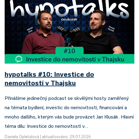
hypotalks #10: Investice do
nemovitostí v Thajsku
Přinášíme jedinečný podcast se skvělými hosty zaměřený
na témata bydlení, investic do nemovitostí, financování a
mnoho dalšího, kterým vás bude provázet Jan Klusák. Hlavní
téma dílu: Investice do nemovitostí v…
Daniela Opletalová
|
aktualizováno: 29.07.2026