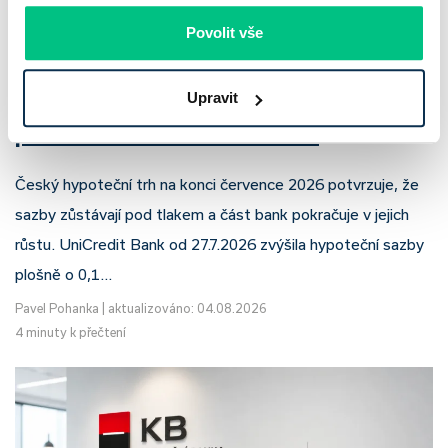
Povolit vše
UniCredit Bank od 27.7.2026 zdražuje
Upravit
hypotéky, zatímco Raiffeisenbank
prodloužila slevu do 6.9.2026
Český hypoteční trh na konci července 2026 potvrzuje, že
sazby zůstávají pod tlakem a část bank pokračuje v jejich
růstu. UniCredit Bank od 27.7.2026 zvýšila hypoteční sazby
plošně o 0,1…
Pavel Pohanka
|
aktualizováno: 04.08.2026
4 minuty k přečtení