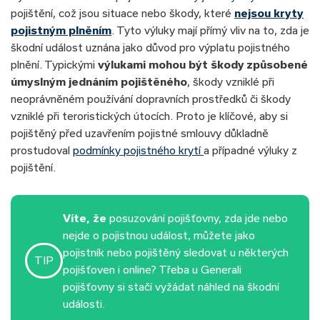
pojištění, což jsou situace nebo škody, které
nejsou kryty
pojistným plněním
. Tyto výluky mají přímý vliv na to, zda je
škodní událost uznána jako důvod pro výplatu pojistného
plnění. Typickými
výlukami mohou být škody způsobené
úmyslným jednáním pojištěného
, škody vzniklé při
neoprávněném používání dopravních prostředků či škody
vzniklé při teroristických útocích. Proto je klíčové, aby si
pojištěný před uzavřením pojistné smlouvy důkladně
prostudoval
podmínky pojistného krytí
a případné výluky z
pojištění.
Víte, že
posuzování pojišťovny, zda jde nebo
nejde o pojistnou událost, můžete jako
pojistník nebo pojištěný sledovat u některých
TIP
pojišťoven i online? Třeba u Generali
pojišťovny si stačí vyžádat náhled na škodní
události.