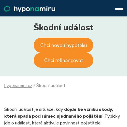
Hypotéky
Životní pojištění
Pojištění nemovitosti
Škodní událost
Články
O nás
Chci novou hypotéku
800 688 388
9−16 hod.
Přihlásit
Chci refinancovat
hyponamiru.cz
/
Škodní událost
Škodní událost je situace, kdy
dojde ke vzniku škody,
která spadá pod rámec sjednaného pojištění
. Typicky
jde o událost, která aktivuje povinnost pojistitele