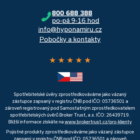
800 688 388
po-pá 9-16 hod
info@hyponamiru.cz
Pobočky a kontakty
★
★
★
★
★
Spotřebitelské úvěry zprostředkováváme jako vázaný
zástupce zapsaný v registru ČNB pod IČO: 05736501 a
zároveň registrovaný pod Samostatným zprostředkovatelem
spotřebitelských úvěrů Broker Trust, a.s. IČO: 26439719.
Bližší informace získáte na
www.brokertrust.cz/pro-klienty
Pojistné produkty zprostředkováváme jako vázaný zástupce
zapsaný v registru ČNB pod IČO: 05736501 a zároveň