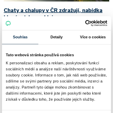
Chaty a chalupy v ČR zdražují, nabídka
klesá a trh zrychluje
Český trh rekreačních nemovitostí letos ukazuje nečekanou
Souhlas
Detaily
Více o cookies
odolnost. Chaty a chalupy podle čerstvých dat za poslední
2 roky zdražily o 21,8 %, zároveň ale výrazně ubylo nabídek
a prodejní tempo…
Tato webová stránka používá cookies
Pavel Pohanka
|
aktualizováno: 04.08.2026
K personalizaci obsahu a reklam, poskytování funkcí
sociálních médií a analýze naší návštěvnosti využíváme
soubory cookie. Informace o tom, jak náš web používáte,
sdílíme se svými partnery pro sociální média, inzerci a
analýzy. Partneři tyto údaje mohou zkombinovat s
dalšími informacemi, které jste jim poskytli nebo které
získali v důsledku toho, že používáte jejich služby.