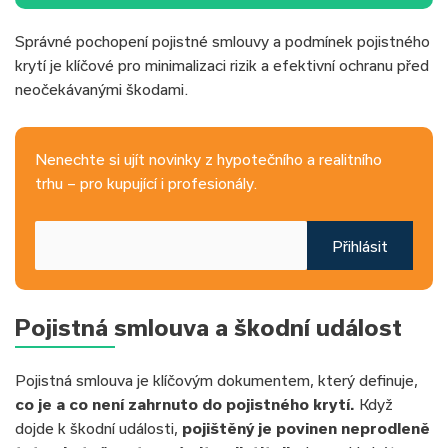
Správné pochopení pojistné smlouvy a podmínek pojistného
krytí je klíčové pro minimalizaci rizik a efektivní ochranu před
neočekávanými škodami.
Nenechte si ujít novinky z hypotečního a realitního
trhu – pro kupující i profesionály.
Přihlásit
Pojistná smlouva a škodní událost
Pojistná smlouva je klíčovým dokumentem, který definuje,
co je a co není zahrnuto do pojistného krytí.
Když
dojde k škodní události,
pojištěný je povinen neprodleně