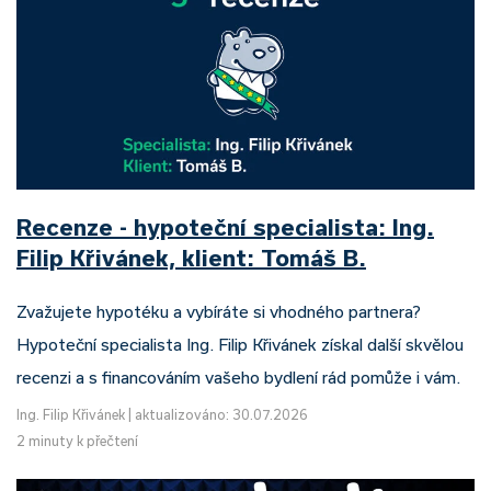
Recenze - hypoteční specialista: Ing.
Filip Křivánek, klient: Tomáš B.
Zvažujete hypotéku a vybíráte si vhodného partnera?
Hypoteční specialista Ing. Filip Křivánek získal další skvělou
recenzi a s financováním vašeho bydlení rád pomůže i vám.
Ing. Filip Křivánek
|
aktualizováno: 30.07.2026
2 minuty k přečtení