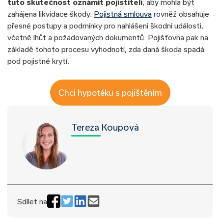
tuto skutečnost oznámit pojistiteli
, aby mohla být
zahájena likvidace škody.
Pojistná smlouva
rovněž obsahuje
přesné postupy a podmínky pro nahlášení škodní události,
včetně lhůt a požadovaných dokumentů. Pojišťovna pak na
základě tohoto procesu vyhodnotí, zda daná škoda spadá
pod pojistné krytí.
Chci hypotéku s pojištěním
Tereza Koupová
Sdílet na