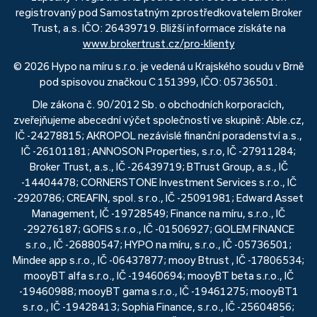
registrovaný pod Samostatným zprostředkovatelem Broker
Trust, a.s. IČO: 26439719. Bližší informace získáte na
www.brokertrust.cz/pro-klienty
© 2026 Hypo na míru s.r.o. je vedená u Krajského soudu v Brně
pod spisovou značkou C 151399, IČO: 05736501.
Dle zákona č. 90/2012 Sb. o obchodních korporacích,
zveřejňujeme abecední výčet společností ve skupině: Able.cz,
IČ -24278815; AKROPOL nezávislé finanční poradenství a.s.,
IČ -26101181; ANNOSON Properties, s.r.o, IČ -27911284;
Broker Trust, a.s., IČ -26439719; BTrust Group, a.s., IČ
-14404478; CORNERSTONE Investment Services s.r.o., IČ
-2920786; CREAFIN, spol. s r.o., IČ -25091981; Edward Asset
Management, IČ -19728549; Finance na míru, s.r.o., IČ
-29276187; GOFIS s.r.o., IČ -01506927; GOLEM FINANCE
s.r.o., IČ -26880547; HYPO na míru, s.r.o., IČ -05736501;
Mindee app s.r.o., IČ -06437877; mooy Btrust , IČ -17806534;
mooyBT alfa s.r.o., IČ -19460694; mooyBT beta s.r.o., IČ
-19460988; mooyBT gama s.r.o., IČ -19461275; mooyBT1
s.r.o., IČ -19428413; Sophia Finance, s.r.o., IČ -25604856;