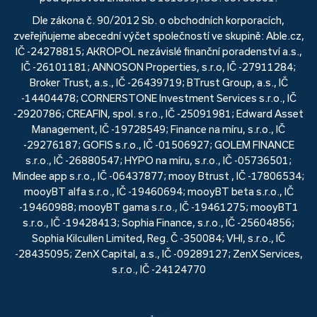
Dle zákona č. 90/2012 Sb. o obchodních korporacích,
zveřejňujeme abecední výčet společností ve skupině: Able.cz,
IČ -24278815; AKROPOL nezávislé finanční poradenství a.s.,
IČ -26101181; ANNOSON Properties, s.r.o, IČ -27911284;
Broker Trust, a.s., IČ -26439719; BTrust Group, a.s., IČ
-14404478; CORNERSTONE Investment Services s.r.o., IČ
-2920786; CREAFIN, spol. s r.o., IČ -25091981; Edward Asset
Management, IČ -19728549; Finance na míru, s.r.o., IČ
-29276187; GOFIS s.r.o., IČ -01506927; GOLEM FINANCE
s.r.o., IČ -26880547; HYPO na míru, s.r.o., IČ -05736501;
Mindee app s.r.o., IČ -06437877; mooy Btrust , IČ -17806534;
mooyBT alfa s.r.o., IČ -19460694; mooyBT beta s.r.o., IČ
-19460988; mooyBT gama s.r.o., IČ -19461275; mooyBT1
s.r.o., IČ -19428413; Sophia Finance, s.r.o., IČ -25604856;
Sophia Kilcullen Limited, Reg. Č -350084; VHI, s.r.o., IČ
-28435095; ZenX Capital, a.s., IČ -09289127; ZenX Services,
s.r.o., IČ -24124770