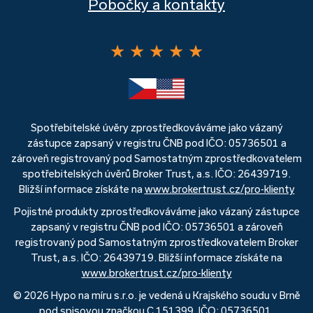
Pobočky a kontakty
★
★
★
★
★
Spotřebitelské úvěry zprostředkováváme jako vázaný
zástupce zapsaný v registru ČNB pod IČO: 05736501 a
zároveň registrovaný pod Samostatným zprostředkovatelem
spotřebitelských úvěrů Broker Trust, a.s. IČO: 26439719.
Bližší informace získáte na
www.brokertrust.cz/pro-klienty
Pojistné produkty zprostředkováváme jako vázaný zástupce
zapsaný v registru ČNB pod IČO: 05736501 a zároveň
registrovaný pod Samostatným zprostředkovatelem Broker
Trust, a.s. IČO: 26439719. Bližší informace získáte na
www.brokertrust.cz/pro-klienty
© 2026 Hypo na míru s.r.o. je vedená u Krajského soudu v Brně
pod spisovou značkou C 151399, IČO: 05736501.