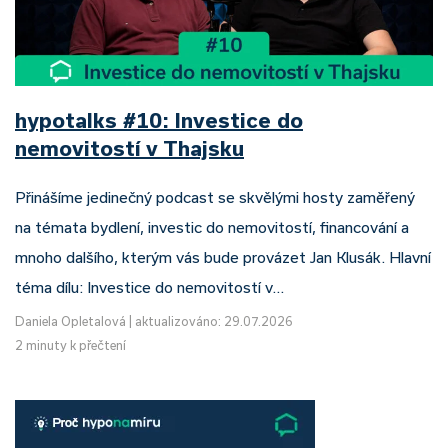
hypotalks #10: Investice do
nemovitostí v Thajsku
Přinášíme jedinečný podcast se skvělými hosty zaměřený
na témata bydlení, investic do nemovitostí, financování a
mnoho dalšího, kterým vás bude provázet Jan Klusák. Hlavní
téma dílu: Investice do nemovitostí v…
Daniela Opletalová
|
aktualizováno: 29.07.2026
2 minuty k přečtení