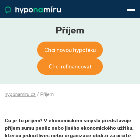
Hypotéky
Životní pojištění
Pojištění nemovitosti
Příjem
Články
O nás
Chci novou hypotéku
800 688 388
9−16 hod.
Přihlásit
Chci refinancovat
hyponamiru.cz
/
Příjem
Co je to příjem
? V ekonomickém smyslu představuje
příjem sumu peněz nebo jiného ekonomického užitku,
kterou jednotlivec nebo organizace obdrží za určité