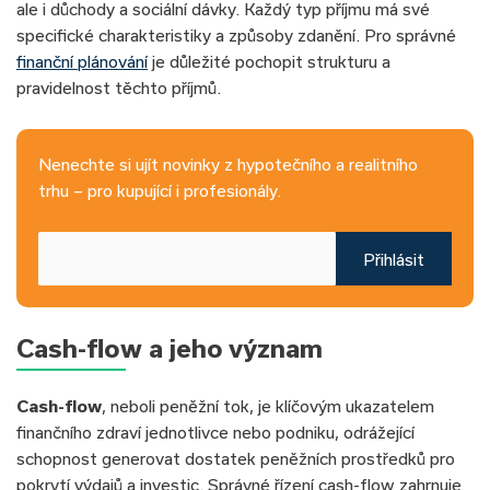
ale i důchody a sociální dávky. Každý typ příjmu má své
specifické charakteristiky a způsoby zdanění. Pro správné
finanční plánování
je důležité pochopit strukturu a
pravidelnost těchto příjmů.
Nenechte si ujít novinky z hypotečního a realitního
trhu – pro kupující i profesionály.
Přihlásit
Cash-flow a jeho význam
Cash-flow
, neboli peněžní tok, je klíčovým ukazatelem
finančního zdraví jednotlivce nebo podniku, odrážející
schopnost generovat dostatek peněžních prostředků pro
pokrytí výdajů a investic. Správné řízení cash-flow zahrnuje