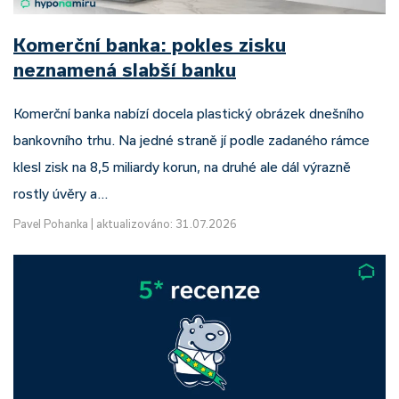
Komerční banka: pokles zisku
neznamená slabší banku
Komerční banka nabízí docela plastický obrázek dnešního
bankovního trhu. Na jedné straně jí podle zadaného rámce
klesl zisk na 8,5 miliardy korun, na druhé ale dál výrazně
rostly úvěry a…
Pavel Pohanka
|
aktualizováno: 31.07.2026