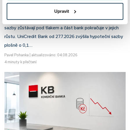
prodloužila slevu do 6.9.2026
Upravit
Český hypoteční trh na konci července 2026 potvrzuje, že
sazby zůstávají pod tlakem a část bank pokračuje v jejich
růstu. UniCredit Bank od 27.7.2026 zvýšila hypoteční sazby
plošně o 0,1…
Pavel Pohanka
|
aktualizováno: 04.08.2026
4 minuty k přečtení