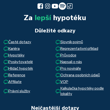
Za
lepší
hypotéku
Důležité odkazy
Časté dotazy
Slovník pojmů
Kariéra
Reprezentativní příklad
Hypotéky
Průvodce
Poskytovatelé
Napsali o nás
Hlídač hypoték
Pro novináře
Reference
Ochrana osobních údajů
Affiliate
VOP
Kalkulačka hypotéky podle
Právní služby
lokality
Nejčastější dotazy