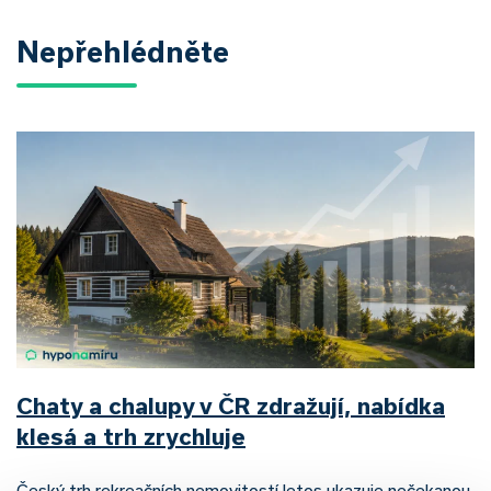
Nepřehlédněte
Chaty a chalupy v ČR zdražují, nabídka
klesá a trh zrychluje
Český trh rekreačních nemovitostí letos ukazuje nečekanou