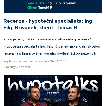
Recenze - hypoteční specialista: Ing.
Filip Křivánek, klient: Tomáš B.
Zvažujete hypotéku a vybíráte si vhodného partnera?
Hypoteční specialista Ing. Filip Křivánek získal další skvělou
recenzi a s financováním vašeho bydlení rád pomůže i vám.
Ing. Filip Křivánek
|
aktualizováno: 30.07.2026
2 minuty k přečtení