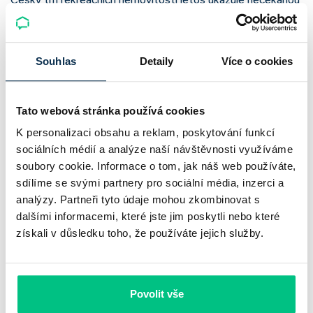
odolnost. Chaty a chalupy podle čerstvých dat za poslední
2 roky zdražily o 21,8 %, zároveň ale výrazně ubylo nabídek
Souhlas
Detaily
Více o cookies
a prodejní tempo…
Pavel Pohanka
|
aktualizováno: 04.08.2026
Tato webová stránka používá cookies
K personalizaci obsahu a reklam, poskytování funkcí
sociálních médií a analýze naší návštěvnosti využíváme
soubory cookie. Informace o tom, jak náš web používáte,
sdílíme se svými partnery pro sociální média, inzerci a
analýzy. Partneři tyto údaje mohou zkombinovat s
dalšími informacemi, které jste jim poskytli nebo které
získali v důsledku toho, že používáte jejich služby.
UniCredit Bank od 27.7.2026 zdražuje
Povolit vše
hypotéky, zatímco Raiffeisenbank