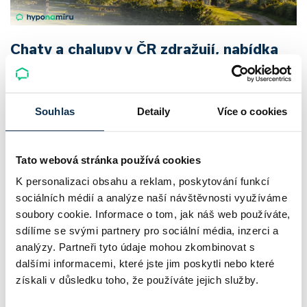
Chaty a chalupy v ČR zdražují, nabídka
klesá a trh zrychluje
Český trh rekreačních nemovitostí letos ukazuje nečekanou
Souhlas
Detaily
Více o cookies
odolnost. Chaty a chalupy podle čerstvých dat za poslední
2 roky zdražily o 21,8 %, zároveň ale výrazně ubylo nabídek
Tato webová stránka používá cookies
a prodejní tempo…
K personalizaci obsahu a reklam, poskytování funkcí
Pavel Pohanka
|
aktualizováno: 04.08.2026
sociálních médií a analýze naší návštěvnosti využíváme
soubory cookie. Informace o tom, jak náš web používáte,
sdílíme se svými partnery pro sociální média, inzerci a
analýzy. Partneři tyto údaje mohou zkombinovat s
dalšími informacemi, které jste jim poskytli nebo které
získali v důsledku toho, že používáte jejich služby.