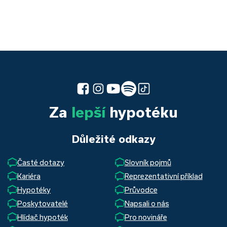
Za
lepší
hypotéku
Důležité odkazy
Časté dotazy
Slovník pojmů
Kariéra
Reprezentativní příklad
Hypotéky
Průvodce
Poskytovatelé
Napsali o nás
Hlídač hypoték
Pro novináře