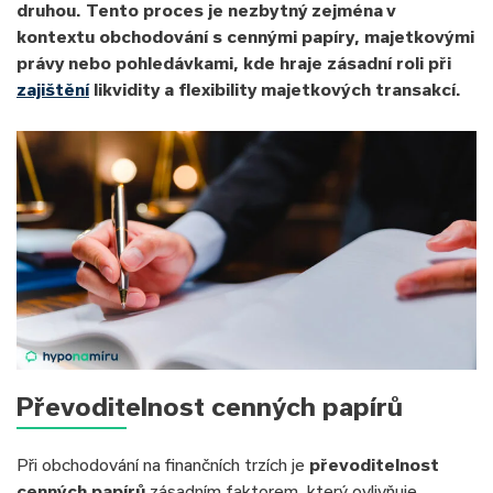
druhou. Tento proces je nezbytný zejména v
kontextu obchodování s cennými papíry, majetkovými
právy nebo pohledávkami, kde hraje zásadní roli při
zajištění
likvidity a flexibility majetkových transakcí.
Převoditelnost cenných papírů
Při obchodování na finančních trzích je
převoditelnost
cenných papírů
zásadním faktorem, který ovlivňuje