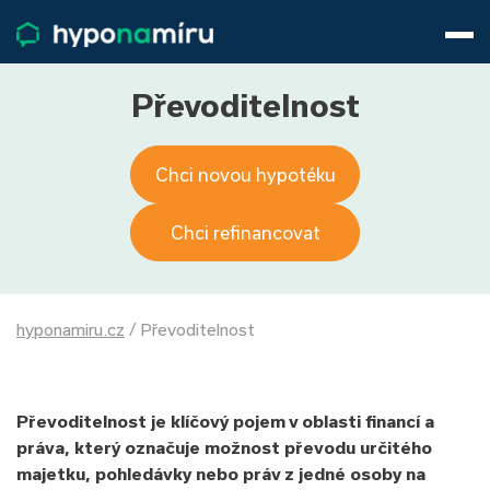
Hypotéky
Životní pojištění
Pojištění nemovitosti
Převoditelnost
Články
O nás
Chci novou hypotéku
800 688 388
9−16 hod.
Přihlásit
Chci refinancovat
hyponamiru.cz
/
Převoditelnost
Převoditelnost je klíčový pojem v oblasti financí a
práva, který označuje možnost převodu určitého
majetku, pohledávky nebo práv z jedné osoby na