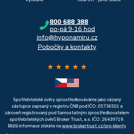
800 688 388
po-pá 9-16 hod
info@hyponamiru.cz
Pobočky a kontakty
★
★
★
★
★
Spotřebitelské úvěry zprostředkováváme jako vázaný
zástupce zapsaný v registru ČNB pod IČO: 05736501 a
zároveň registrovaný pod Samostatným zprostředkovatelem
spotřebitelských úvěrů Broker Trust, a.s. IČO: 26439719.
Bližší informace získáte na
www.brokertrust.cz/pro-klienty