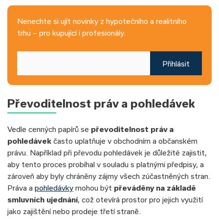
Nenechte si ujít novinky z hypotečního a realitního
trhu – pro kupující i profesionály.
Přihlásit
Převoditelnost práv a pohledávek
Vedle cenných papírů se
převoditelnost práv a
pohledávek
často uplatňuje v obchodním a občanském
právu. Například při převodu pohledávek je důležité zajistit,
aby tento proces probíhal v souladu s platnými předpisy, a
zároveň aby byly chráněny zájmy všech zúčastněných stran.
Práva a
pohledávky
mohou být
převáděny na základě
smluvních ujednání
, což otevírá prostor pro jejich využití
jako zajištění nebo prodeje třetí straně.