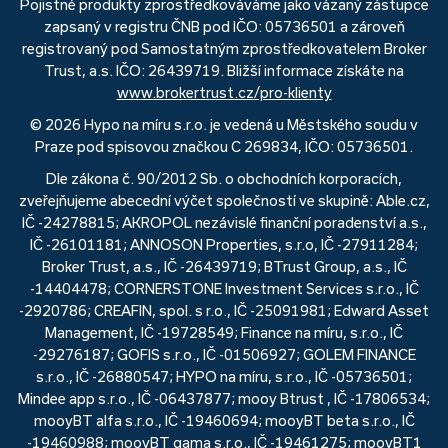
Pojistné produkty zprostředkováváme jako vázaný zástupce
zapsaný v registru ČNB pod IČO: 05736501 a zároveň
registrovaný pod Samostatným zprostředkovatelem Broker
Trust, a.s. IČO: 26439719. Bližší informace získáte na
www.brokertrust.cz/pro-klienty
© 2026 Hypo na míru s.r.o. je vedená u Městského soudu v
Praze pod spisovou značkou C 269834, IČO: 05736501.
Dle zákona č. 90/2012 Sb. o obchodních korporacích,
zveřejňujeme abecední výčet společností ve skupině: Able.cz,
IČ -24278815; AKROPOL nezávislé finanční poradenství a.s.,
IČ -26101181; ANNOSON Properties, s.r.o, IČ -27911284;
Broker Trust, a.s., IČ -26439719; BTrust Group, a.s., IČ
-14404478; CORNERSTONE Investment Services s.r.o., IČ
-2920786; CREAFIN, spol. s r.o., IČ -25091981; Edward Asset
Management, IČ -19728549; Finance na míru, s.r.o., IČ
-29276187; GOFIS s.r.o., IČ -01506927; GOLEM FINANCE
s.r.o., IČ -26880547; HYPO na míru, s.r.o., IČ -05736501;
Mindee app s.r.o., IČ -06437877; mooy Btrust , IČ -17806534;
mooyBT alfa s.r.o., IČ -19460694; mooyBT beta s.r.o., IČ
-19460988; mooyBT gama s.r.o., IČ -19461275; mooyBT1