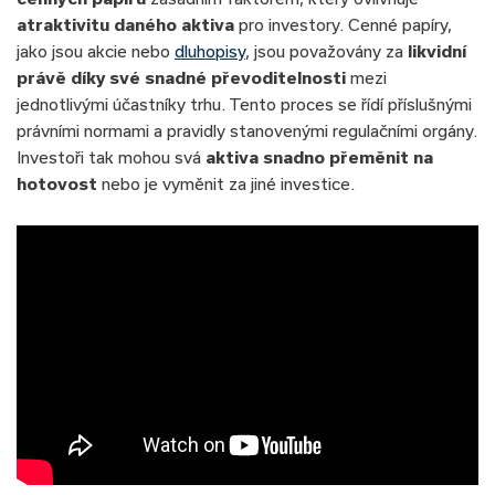
atraktivitu daného aktiva
pro investory. Cenné papíry,
jako jsou akcie nebo
dluhopisy
, jsou považovány za
likvidní
právě díky své snadné převoditelnosti
mezi
jednotlivými účastníky trhu. Tento proces se řídí příslušnými
právními normami a pravidly stanovenými regulačními orgány.
Investoři tak mohou svá
aktiva snadno přeměnit na
hotovost
nebo je vyměnit za jiné investice.