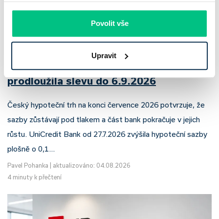
Povolit vše
UniCredit Bank od 27.7.2026 zdražuje
Upravit
hypotéky, zatímco Raiffeisenbank
prodloužila slevu do 6.9.2026
Český hypoteční trh na konci července 2026 potvrzuje, že
sazby zůstávají pod tlakem a část bank pokračuje v jejich
růstu. UniCredit Bank od 27.7.2026 zvýšila hypoteční sazby
plošně o 0,1…
Pavel Pohanka
|
aktualizováno: 04.08.2026
4 minuty k přečtení