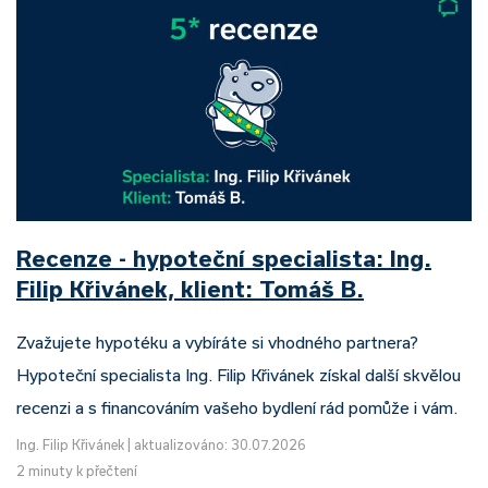
Recenze - hypoteční specialista: Ing.
Filip Křivánek, klient: Tomáš B.
Zvažujete hypotéku a vybíráte si vhodného partnera?
Hypoteční specialista Ing. Filip Křivánek získal další skvělou
recenzi a s financováním vašeho bydlení rád pomůže i vám.
Ing. Filip Křivánek
|
aktualizováno: 30.07.2026
2 minuty k přečtení