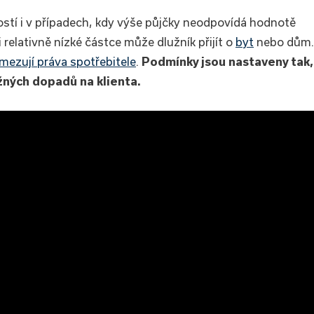
stí i v případech, kdy výše půjčky neodpovídá hodnotě
relativně nízké částce může dlužník přijít o
byt
nebo dům.
mezují práva spotřebitele
.
Podmínky jsou nastaveny tak,
ážných dopadů na klienta.