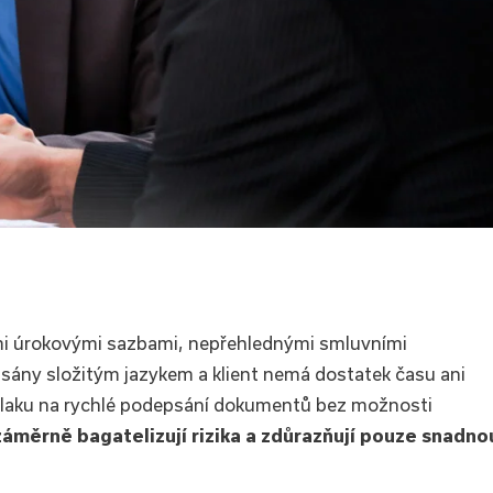
mi úrokovými sazbami, nepřehlednými smluvními
sány složitým jazykem a klient nemá dostatek času ani
 tlaku na rychlé podepsání dokumentů bez možnosti
áměrně bagatelizují rizika a zdůrazňují pouze snadno