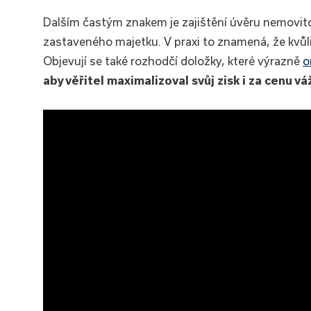
Dalším častým znakem je zajištění úvěru nemovito
zastaveného majetku. V praxi to znamená, že kvůli 
Objevují se také rozhodčí doložky, které výrazně
o
aby věřitel maximalizoval svůj zisk i za cenu v