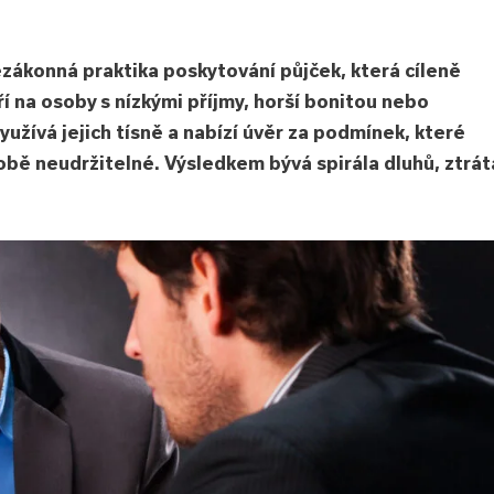
ezákonná praktika poskytování půjček, která cíleně
ří na osoby s nízkými příjmy, horší bonitou nebo
užívá jejich tísně a nabízí úvěr za podmínek, které
obě neudržitelné. Výsledkem bývá spirála dluhů, ztrát