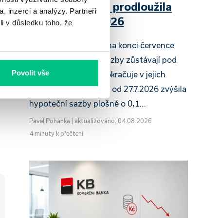
Raiffeisenbank prodloužila
, inzerci a analýzy. Partneři
slevu do 6.9.2026
li v důsledku toho, že
Český hypoteční trh na konci července
2026 potvrzuje, že sazby zůstávají pod
Povolit vše
tlakem a část bank pokračuje v jejich
růstu. UniCredit Bank od 27.7.2026 zvýšila
hypoteční sazby plošně o 0,1…
Pavel Pohanka
|
aktualizováno: 04.08.2026
4 minuty k přečtení