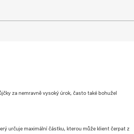
ůjčky za nemravně vysoký úrok, často také bohužel
který určuje maximální částku, kterou může klient čerpat z