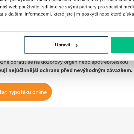
ankcí, smluvních pokut a úroků z prodlení. Dlužník se může
 náš web používáte, sdílíme se svými partnery pro sociální média
tina zůstává téměř nedotčena. Takový stav vede k
 s dalšími informacemi, které jste jim poskytli nebo které získa
aku.
Predátorské úvěrování má často závažné sociální
porovnání nabídek více poskytovatelů a konzultace s
Upravit
 měl ověřit, zda je věřitel registrován u
České národní
možné obrátit se na dozorový orgán nebo spotřebitelskou
ují nejúčinnější ochranu před nevýhodným závazkem.
tat hypotéku online