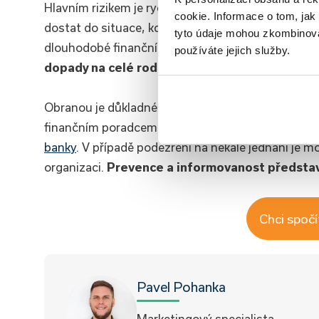
Hlavním rizikem je rychlé navýšení dluhu vlivem s
cookie. Informace o tom, jak
dostat do situace, kdy splácí pouze náklady a jis
tyto údaje mohou zkombinovat
dlouhodobé finanční nestabilitě a psychickému tl
používáte jejich služby.
dopady na celé rodiny.
Obranou je důkladné čtení smluvní dokumentace, 
finančním poradcem nebo právníkem. Spotřebitel by
banky
. V případě podezření na nekalé jednání je 
organizaci.
Prevence a informovanost představ
Chci spočí
Pavel Pohanka
Marketingový specialista