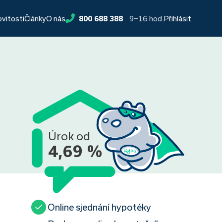
9−16 hod.
ovitosti
Články
O nás
800 688 388
Přihlásit
Úrok od
4,69 %
Online sjednání hypotéky