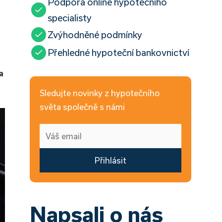
Podpora online hypotečního
specialisty
Zvýhodněné podmínky
Přehledné hypoteční bankovnictví
a
Sledujte novinky z hypotečního
světa společně s námi
Přihlásit
Napsali o nás