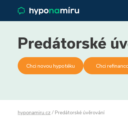
Predátorské úv
Chci novou hypotéku
Chci refinanc
hyponamiru.cz
/
Predátorské úvěrování