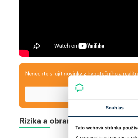
Nenechte si ujít novinky z hypotečního a realitní
Souhlas
Rizika a obrana proti predátor
Tato webová stránka použív
K personalizaci obsahu a re