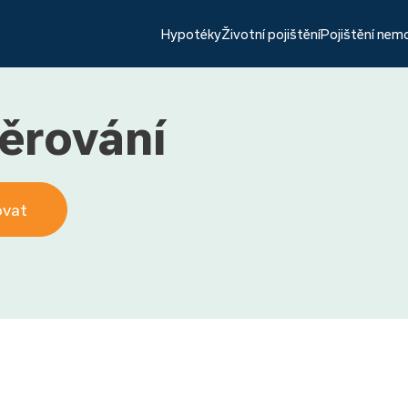
Hypotéky
Životní pojištění
Pojištění nem
ěrování
ovat