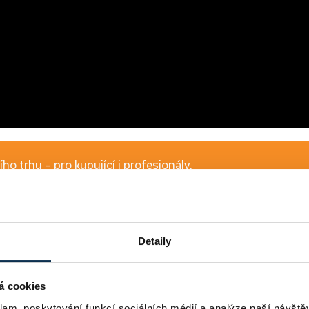
ho trhu – pro kupující i profesionály.
Přihlásit
Detaily
skému úvěrování
á cookies
klam, poskytování funkcí sociálních médií a analýze naší návšt