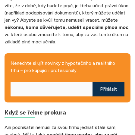
víte, že v době, kdy budete pryč, je třeba učinit právní úkon
(například podepisování dokumentů), který můžete udělat
jen vy? Abyste se kvůli tomu nemuseli vracet, můžete
někomu, komu důvěřujete, udělit speciální plnou moc
,
ve které osobu zmocníte k tomu, aby za vás tento úkon na
základě plné moci učinila.
Nenechte si ujít novinky z hypotečního a realitního
trhu – pro kupující i profesionály.
Přihlásit
Když se řekne prokura
Ani podnikatel nemusí za svou firmu jednat stále sám,
osobně. Může také
pověřit jinou osobu, aby za něj