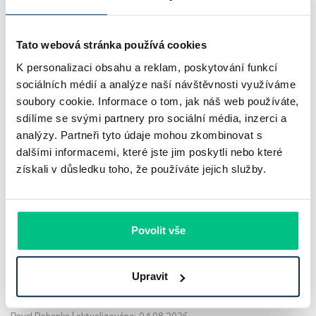
Tato webová stránka používá cookies
K personalizaci obsahu a reklam, poskytování funkcí
sociálních médií a analýze naší návštěvnosti využíváme
soubory cookie. Informace o tom, jak náš web používáte,
sdílíme se svými partnery pro sociální média, inzerci a
analýzy. Partneři tyto údaje mohou zkombinovat s
UniCredit Bank od 27.7.2026 zdražuje
dalšími informacemi, které jste jim poskytli nebo které
získali v důsledku toho, že používáte jejich služby.
hypotéky, zatímco Raiffeisenbank
prodloužila slevu do 6.9.2026
Český hypoteční trh na konci července 2026 potvrzuje, že
Povolit vše
sazby zůstávají pod tlakem a část bank pokračuje v jejich
růstu. UniCredit Bank od 27.7.2026 zvýšila hypoteční sazby
Upravit
plošně o 0,1…
Pavel Pohanka
|
aktualizováno: 04.08.2026