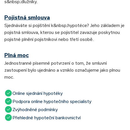
s&nbsp;dlužníky.
Pojistná smlouva
Sjednáváte si pojištění k&nbsp;hypotéce? Jeho základem je
pojistná smlouva, kterou se pojistitel zavazuje poskytnou
pojistné plnění pojistníkovi nebo třetí osobě.
Plná moc
Jednostranné písemné potvrzení o tom, že smluvní
zastoupení bylo ujednáno a vzniklo označujeme jako plnou
moc.
Online sjednání hypotéky
Podpora online hypotečního specialisty
Zvýhodněné podmínky
Přehledné hypoteční bankovnictví