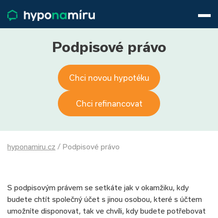
Hypotéky
Životní pojištění
Pojištění nemovitosti
Podpisové právo
Články
O nás
Chci novou hypotéku
800 688 388
9−16 hod.
Přihlásit
Chci refinancovat
hyponamiru.cz
/
Podpisové právo
S podpisovým právem se setkáte jak v okamžiku, kdy
budete chtít společný účet s jinou osobou, které s účtem
umožníte disponovat, tak ve chvíli, kdy budete potřebovat