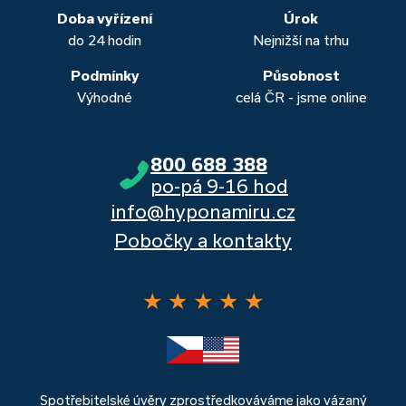
banka, Moneta a Raiffeisenbank.
Doba vyřízení
Úrok
do 24 hodin
Nejnižší na trhu
Podmínky
Působnost
Výhodné
celá ČR - jsme online
800 688 388
po-pá 9-16 hod
info@hyponamiru.cz
Pobočky a kontakty
★
★
★
★
★
Spotřebitelské úvěry zprostředkováváme jako vázaný