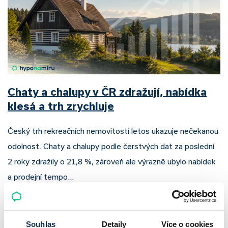
Chaty a chalupy v ČR zdražují, nabídka
klesá a trh zrychluje
Český trh rekreačních nemovitostí letos ukazuje nečekanou
odolnost. Chaty a chalupy podle čerstvých dat za poslední
2 roky zdražily o 21,8 %, zároveň ale výrazně ubylo nabídek
a prodejní tempo…
Pavel Pohanka
|
aktualizováno: 04.08.2026
Souhlas
Detaily
Více o cookies