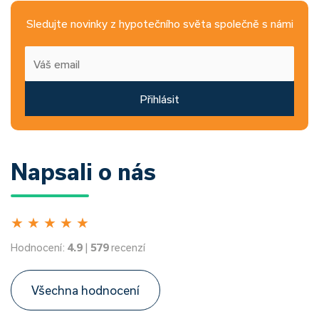
Sledujte novinky z hypotečního světa společně s námi
Přihlásit
Napsali o nás
★
★
★
★
★
Hodnocení:
4.9
|
579
recenzí
Všechna hodnocení