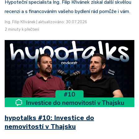
Hypoteční specialista Ing. Filip Křivánek získal další skvělou
recenzi a s financováním vašeho bydlení rád pomůže i vám.
Ing. Filip Křivánek
|
aktualizováno: 30.07.2026
2 minuty k přečtení
hypotalks #10: Investice do
nemovitostí v Thajsku