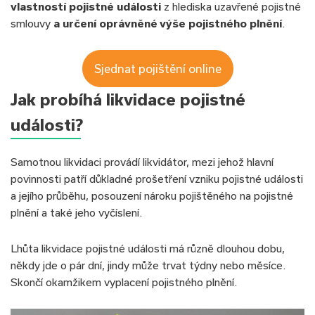
vlastností pojistné události
z hlediska uzavřené pojistné
smlouvy
a určení oprávněné výše pojistného plnění
.
Sjednat pojištění online
Jak probíhá likvidace pojistné
události?
Samotnou likvidaci provádí likvidátor, mezi jehož hlavní
povinnosti patří důkladné prošetření vzniku pojistné události
a jejího průběhu, posouzení nároku pojištěného na pojistné
plnění a také jeho vyčíslení.
Lhůta likvidace pojistné události má různě dlouhou dobu,
někdy jde o pár dní, jindy může trvat týdny nebo měsíce.
Skončí okamžikem vyplacení pojistného plnění.