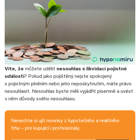
Víte, že
můžete udělit
nesouhlas s likvidací pojistné
události
? Pokud jako pojištěný nejste spokojený
s pojistným plněním nebo jeho neposkytnutím, máte právo
nesouhlasit. Nesouhlas byste měli vyjádřit písemně a uvést
v něm důvody svého nesouhlasu.
Nenechte si ujít novinky z hypotečního a realitního
trhu – pro kupující i profesionály.