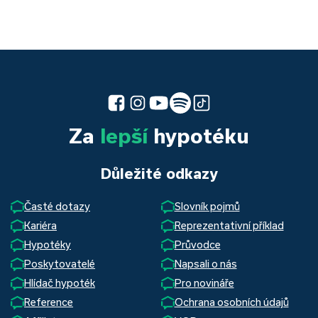
Za
lepší
hypotéku
Důležité odkazy
Časté dotazy
Slovník pojmů
Kariéra
Reprezentativní příklad
Hypotéky
Průvodce
Poskytovatelé
Napsali o nás
Hlídač hypoték
Pro novináře
Reference
Ochrana osobních údajů