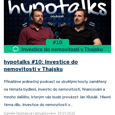
hypotalks #10: Investice do
nemovitostí v Thajsku
Přinášíme jedinečný podcast se skvělými hosty zaměřený
na témata bydlení, investic do nemovitostí, financování a
mnoho dalšího, kterým vás bude provázet Jan Klusák. Hlavní
téma dílu: Investice do nemovitostí v…
Daniela Opletalová
|
aktualizováno: 29.07.2026