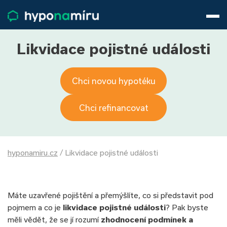
Hypotéky
Životní pojištění
Pojištění nemovitosti
Likvidace pojistné události
Články
O nás
Chci novou hypotéku
800 688 388
9−16 hod.
Přihlásit
Chci refinancovat
hyponamiru.cz
/
Likvidace pojistné události
Máte uzavřené pojištění a přemýšlíte, co si představit pod
pojmem a co je
likvidace pojistné události
? Pak byste
měli vědět, že se jí rozumí
zhodnocení podmínek a