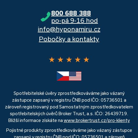
800 688 388
po-pá 9-16 hod
info@hyponamiru.cz
Pobočky a kontakty
★
★
★
★
★
Spotřebitelské úvěry zprostředkováváme jako vázaný
zástupce zapsaný v registru ČNB pod IČO: 05736501 a
zároveň registrovaný pod Samostatným zprostředkovatelem
spotřebitelských úvěrů Broker Trust, a.s. IČO: 26439719.
Bližší informace získáte na
www.brokertrust.cz/pro-klienty
Pojistné produkty zprostředkováváme jako vázaný zástupce
zapsaný v registru ČNB pod IČO: 05736501 a zároveň