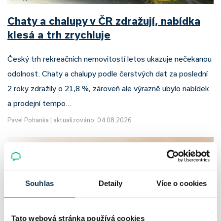
Chaty a chalupy v ČR zdražují, nabídka
klesá a trh zrychluje
Český trh rekreačních nemovitostí letos ukazuje nečekanou
odolnost. Chaty a chalupy podle čerstvých dat za poslední
2 roky zdražily o 21,8 %, zároveň ale výrazně ubylo nabídek
a prodejní tempo…
Pavel Pohanka
|
aktualizováno: 04.08.2026
Souhlas
Detaily
Více o cookies
Tato webová stránka používá cookies