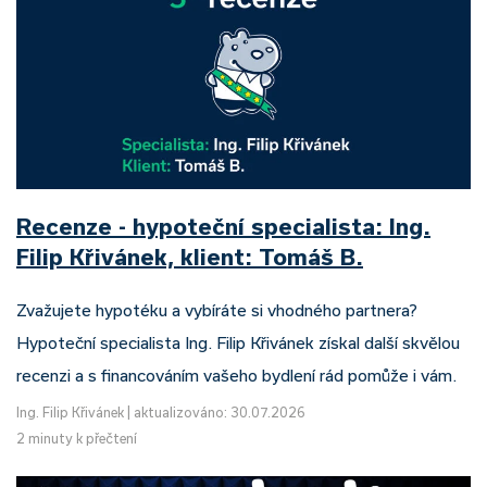
Recenze - hypoteční specialista: Ing.
Filip Křivánek, klient: Tomáš B.
Zvažujete hypotéku a vybíráte si vhodného partnera?
Hypoteční specialista Ing. Filip Křivánek získal další skvělou
recenzi a s financováním vašeho bydlení rád pomůže i vám.
Ing. Filip Křivánek
|
aktualizováno: 30.07.2026
2 minuty k přečtení