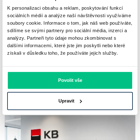
K personalizaci obsahu a reklam, poskytování funkcí
sociálních médií a analýze naší návštěvnosti využíváme
soubory cookie. Informace o tom, jak náš web používáte,
UniCredit Bank od 27.7.2026 zdražuje
sdílíme se svými partnery pro sociální média, inzerci a
hypotéky, zatímco Raiffeisenbank
analýzy. Partneři tyto údaje mohou zkombinovat s
prodloužila slevu do 6.9.2026
dalšími informacemi, které jste jim poskytli nebo které
získali v důsledku toho, že používáte jejich služby.
Český hypoteční trh na konci července 2026 potvrzuje, že
sazby zůstávají pod tlakem a část bank pokračuje v jejich
růstu. UniCredit Bank od 27.7.2026 zvýšila hypoteční sazby
Povolit vše
plošně o 0,1…
Pavel Pohanka
|
aktualizováno: 04.08.2026
Upravit
4 minuty k přečtení