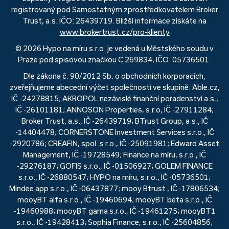
registrovaný pod Samostatným zprostředkovatelem Broker
Trust, a.s. IČO: 26439719. Bližší informace získáte na
www.brokertrust.cz/pro-klienty
© 2026 Hypo na míru s.r.o. je vedená u Městského soudu v
Praze pod spisovou značkou C 269834, IČO: 05736501.
Dle zákona č. 90/2012 Sb. o obchodních korporacích,
zveřejňujeme abecední výčet společností ve skupině: Able.cz,
IČ -24278815; AKROPOL nezávislé finanční poradenství a.s.,
IČ -26101181; ANNOSON Properties, s.r.o, IČ -27911284;
Broker Trust, a.s., IČ -26439719; BTrust Group, a.s., IČ
-14404478; CORNERSTONE Investment Services s.r.o., IČ
-2920786; CREAFIN, spol. s r.o., IČ -25091981; Edward Asset
Management, IČ -19728549; Finance na míru, s.r.o., IČ
-29276187; GOFIS s.r.o., IČ -01506927; GOLEM FINANCE
s.r.o., IČ -26880547; HYPO na míru, s.r.o., IČ -05736501;
Mindee app s.r.o., IČ -06437877; mooy Btrust , IČ -17806534;
mooyBT alfa s.r.o., IČ -19460694; mooyBT beta s.r.o., IČ
-19460988; mooyBT gama s.r.o., IČ -19461275; mooyBT1
s.r.o., IČ -19428413; Sophia Finance, s.r.o., IČ -25604856;