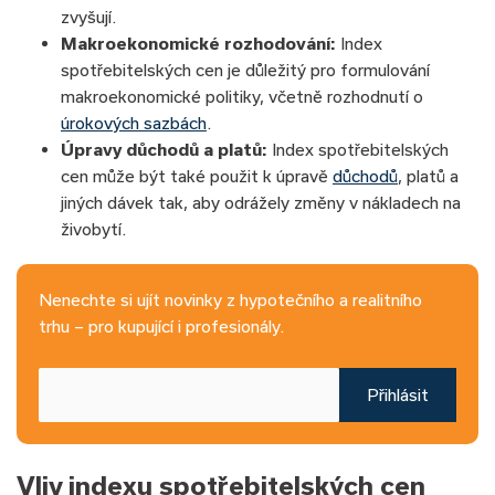
zvyšují.
Makroekonomické rozhodování:
Index
spotřebitelských cen je důležitý pro formulování
makroekonomické politiky, včetně rozhodnutí o
úrokových sazbách
.
Úpravy důchodů a platů:
Index spotřebitelských
cen může být také použit k úpravě
důchodů
, platů a
jiných dávek tak, aby odrážely změny v nákladech na
živobytí.
Nenechte si ujít novinky z hypotečního a realitního
trhu – pro kupující i profesionály.
Přihlásit
Vliv indexu spotřebitelských cen