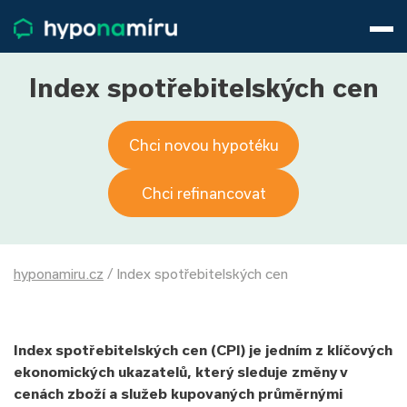
Hypotéky
Životní pojištění
Pojištění nemovitosti
Index spotřebitelských cen
Články
O nás
Chci novou hypotéku
800 688 388
9−16 hod.
Přihlásit
Chci refinancovat
hyponamiru.cz
/
Index spotřebitelských cen
Index spotřebitelských cen (CPI) je jedním z klíčových
ekonomických ukazatelů, který sleduje změny v
cenách zboží a služeb kupovaných průměrnými