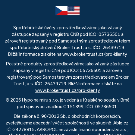
Spotřebitelské úvěry zprostředkováváme jako vázaný
zástupce zapsaný v registru ČNB pod IČO: 05736501 a
zároveň registrovaný pod Samostatným zprostředkovatelem
spotřebitelských úvěrů Broker Trust, a.s. IČO: 26439719.
Bližší informace získáte na
www.brokertrust.cz/pro-klienty
Pojistné produkty zprostředkováváme jako vázaný zástupce
zapsaný v registru ČNB pod IČO: 05736501 a zároveň
registrovaný pod Samostatným zprostředkovatelem Broker
Trust, a.s. IČO: 26439719. Bližší informace získáte na
www.brokertrust.cz/pro-klienty
© 2026 Hypo na míru s.r.o. je vedená u Krajského soudu v Brně
pod spisovou značkou C 151399, IČO: 05736501.
Dle zákona č. 90/2012 Sb. o obchodních korporacích,
zveřejňujeme abecední výčet společností ve skupině: Able.cz,
IČ -24278815; AKROPOL nezávislé finanční poradenství a.s.,