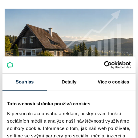
Souhlas
Detaily
Více o cookies
Chaty a chalupy v ČR zdražují, nabídka
klesá a trh zrychluje
Tato webová stránka používá cookies
Český trh rekreačních nemovitostí letos ukazuje nečekanou
K personalizaci obsahu a reklam, poskytování funkcí
odolnost. Chaty a chalupy podle čerstvých dat za poslední
sociálních médií a analýze naší návštěvnosti využíváme
2 roky zdražily o 21,8 %, zároveň ale výrazně ubylo nabídek
soubory cookie. Informace o tom, jak náš web používáte,
sdílíme se svými partnery pro sociální média, inzerci a
a prodejní tempo…