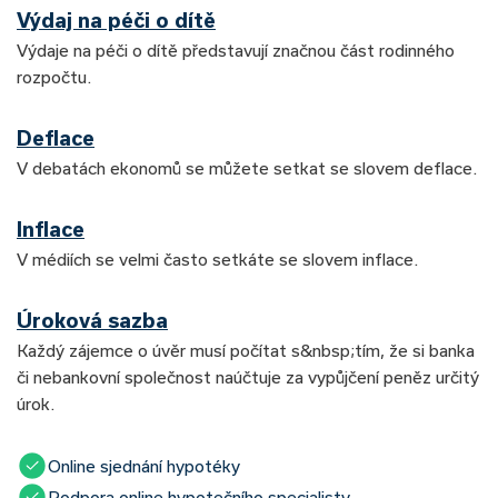
Výdaj na péči o dítě
Výdaje na péči o dítě představují značnou část rodinného
rozpočtu.
Deflace
V debatách ekonomů se můžete setkat se slovem deflace.
Inflace
V médiích se velmi často setkáte se slovem inflace.
Úroková sazba
Každý zájemce o úvěr musí počítat s&nbsp;tím, že si banka
či nebankovní společnost naúčtuje za vypůjčení peněz určitý
úrok.
Online sjednání hypotéky
Podpora online hypotečního specialisty