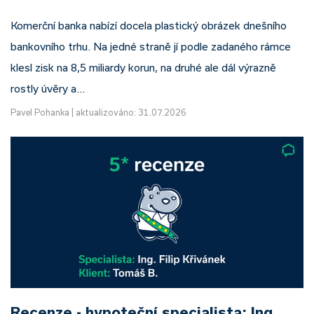
Komerční banka nabízí docela plastický obrázek dnešního
bankovního trhu. Na jedné straně jí podle zadaného rámce
klesl zisk na 8,5 miliardy korun, na druhé ale dál výrazně
rostly úvěry a…
Pavel Pohanka
|
aktualizováno: 31.07.2026
Recenze - hypoteční specialista: Ing.