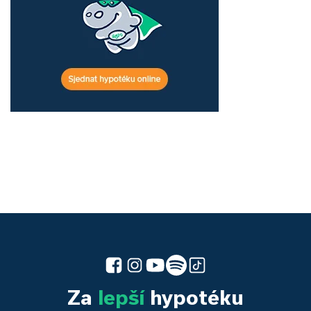
Za
lepší
hypotéku