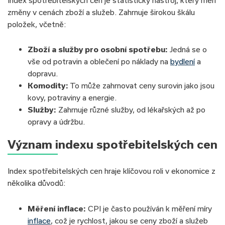
Index spotřebitelských cen je statistický nástroj, který měří
změny v cenách zboží a služeb. Zahrnuje širokou škálu
položek, včetně:
Zboží a služby pro osobní spotřebu:
Jedná se o
vše od potravin a oblečení po náklady na
bydlení
a
dopravu.
Komodity:
To může zahrnovat ceny surovin jako jsou
kovy, potraviny a energie.
Služby:
Zahrnuje různé služby, od lékařských až po
opravy a údržbu.
Význam indexu spotřebitelských cen
Index spotřebitelských cen hraje klíčovou roli v ekonomice z
několika důvodů:
Měření inflace:
CPI je často používán k měření míry
inflace
, což je rychlost, jakou se ceny zboží a služeb