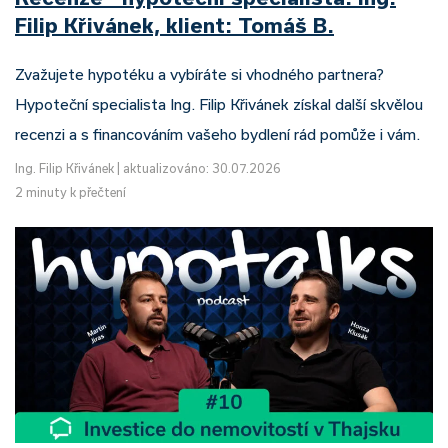
Filip Křivánek, klient: Tomáš B.
Zvažujete hypotéku a vybíráte si vhodného partnera?
Hypoteční specialista Ing. Filip Křivánek získal další skvělou
recenzi a s financováním vašeho bydlení rád pomůže i vám.
Ing. Filip Křivánek
|
aktualizováno: 30.07.2026
2 minuty k přečtení