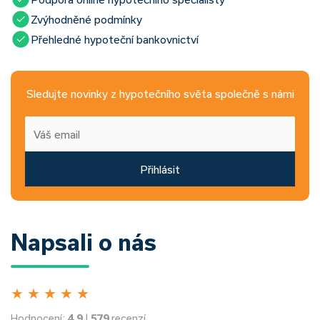
Zvýhodněné podmínky
Přehledné hypoteční bankovnictví
Sledujte novinky z hypotečního světa společně s námi
Přihlásit
Napsali o nás
★
★
★
★
★
Hodnocení:
4.9
|
579
recenzí