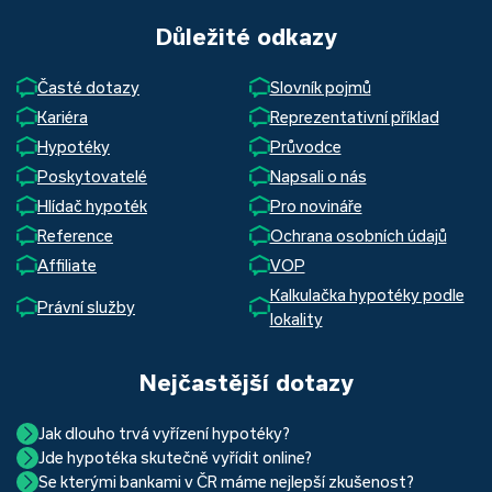
Důležité odkazy
Časté dotazy
Slovník pojmů
Kariéra
Reprezentativní příklad
Hypotéky
Průvodce
Poskytovatelé
Napsali o nás
Hlídač hypoték
Pro novináře
Reference
Ochrana osobních údajů
Affiliate
VOP
Kalkulačka hypotéky podle
Právní služby
lokality
Nejčastější dotazy
Jak dlouho trvá vyřízení hypotéky?
Jde hypotéka skutečně vyřídit online?
Hypotéka se dá zvládnout za měsíc i za tři. Nejčastěji její
Se kterými bankami v ČR máme nejlepší zkušenost?
Ano, skutečně jde. Díky moderním technologiím, které
uzavření trvá okolo 2 měsíců. Důvodem je především