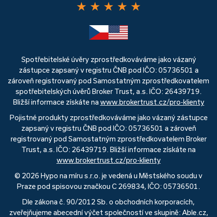
★
★
★
★
★
Spotřebitelské úvěry zprostředkováváme jako vázaný
zástupce zapsaný v registru ČNB pod IČO: 05736501 a
zároveň registrovaný pod Samostatným zprostředkovatelem
spotřebitelských úvěrů Broker Trust, a.s. IČO: 26439719.
Bližší informace získáte na
www.brokertrust.cz/pro-klienty
Pojistné produkty zprostředkováváme jako vázaný zástupce
zapsaný v registru ČNB pod IČO: 05736501 a zároveň
registrovaný pod Samostatným zprostředkovatelem Broker
Trust, a.s. IČO: 26439719. Bližší informace získáte na
www.brokertrust.cz/pro-klienty
© 2026 Hypo na míru s.r.o. je vedená u Městského soudu v
Praze pod spisovou značkou C 269834, IČO: 05736501.
Dle zákona č. 90/2012 Sb. o obchodních korporacích,
zveřejňujeme abecední výčet společností ve skupině: Able.cz,