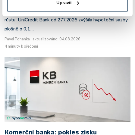
Český hypoteční trh na konci července 2026 potvrzuje, že
Upravit
sazby zůstávají pod tlakem a část bank pokračuje v jejich
růstu. UniCredit Bank od 27.7.2026 zvýšila hypoteční sazby
plošně o 0,1…
Pavel Pohanka
|
aktualizováno: 04.08.2026
4 minuty k přečtení
Komerční banka: pokles zisku