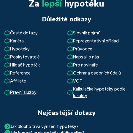
Za
lepší
hypotéku
Důležité odkazy
Časté dotazy
Slovník pojmů
Kariéra
Reprezentativní příklad
Hypotéky
Průvodce
Poskytovatelé
Napsali o nás
Hlídač hypoték
Pro novináře
Reference
Ochrana osobních údajů
Affiliate
VOP
Kalkulačka hypotéky podle
Právní služby
lokality
Nejčastější dotazy
Jak dlouho trvá vyřízení hypotéky?
Jde hypotéka skutečně vyřídit online?