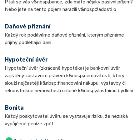
Ptali se vás v&nbsp;bance, zda máte nějaký pasivní příjem?
Nebo jste na tento pojem narazili v&nbsp;žádosti o
Daňové přiznání
Každý rok podáváme daňové přiznání, kterým přiznáme
příjmy podléhající dani.
Hypoteční úvěr
Hypoteční úvěr (zkráceně hypotéka) je bankovní úvěr
zajištěný zástavním právem k&nbsp;nemovitosti, který
slouží nejčastěji k&nbsp;financování nákupu, výstavby či
rekonstrukce nemovitosti určené k&nbsp;vlastnímu bydlení.
Bonita
Každý poskytovatel úvěru se vystavuje riziku, že nezíská
vypůjčené peníze zpět.