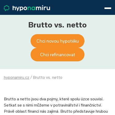
Hypotéky
Životní pojištění
Pojištění nemovitosti
Brutto vs. netto
Články
O nás
Chci novou hypotéku
800 688 388
9−16 hod.
Přihlásit
Chci refinancovat
hyponamiru.cz
/
Brutto vs. netto
Brutto a netto jsou dva pojmy, které spolu úzce souvisí.
Setkat se s nimi můžeme v potravinářství i finančnictví.
Právě oblast financí nás zajímá. Brutto představuje hrubou