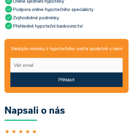
Online sjednání hypotéky
Podpora online hypotečního specialisty
Zvýhodněné podmínky
Přehledné hypoteční bankovnictví
Sledujte novinky z hypotečního světa společně s námi
Přihlásit
Napsali o nás
★
★
★
★
★