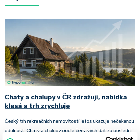
Chaty a chalupy v ČR zdražují, nabídka
klesá a trh zrychluje
Český trh rekreačních nemovitostí letos ukazuje nečekanou
odolnost. Chaty a chalupy podle čerstvých dat za poslední
2 roky zdražily o 21,8 %, zároveň ale výrazně ubylo nabídek