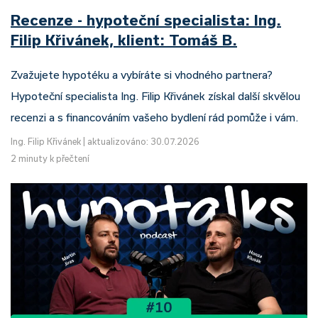
Recenze - hypoteční specialista: Ing.
Filip Křivánek, klient: Tomáš B.
Zvažujete hypotéku a vybíráte si vhodného partnera?
Hypoteční specialista Ing. Filip Křivánek získal další skvělou
recenzi a s financováním vašeho bydlení rád pomůže i vám.
Ing. Filip Křivánek
|
aktualizováno: 30.07.2026
2 minuty k přečtení