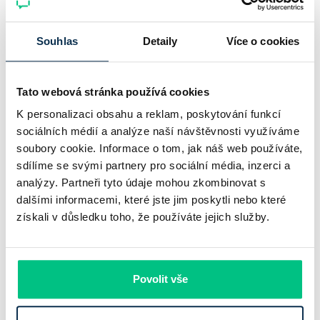
a prodejní tempo…
Souhlas
Detaily
Více o cookies
Pavel Pohanka
|
aktualizováno: 04.08.2026
Tato webová stránka používá cookies
K personalizaci obsahu a reklam, poskytování funkcí
sociálních médií a analýze naší návštěvnosti využíváme
soubory cookie. Informace o tom, jak náš web používáte,
sdílíme se svými partnery pro sociální média, inzerci a
analýzy. Partneři tyto údaje mohou zkombinovat s
dalšími informacemi, které jste jim poskytli nebo které
získali v důsledku toho, že používáte jejich služby.
UniCredit Bank od 27.7.2026 zdražuje
hypotéky, zatímco Raiffeisenbank
Povolit vše
prodloužila slevu do 6.9.2026