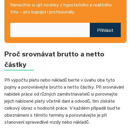
Nenechte si ujít novinky z hypotečního a realitního
trhu – pro kupující i profesionály.
Přihlásit
Proč srovnávat brutto a netto
částky
Při výpočtu platu nebo nákladů berte v úvahu oba tyto
pojmy a porovnávejte brutto a netto částky. Při srovnávání
nabídek práce od různých zaměstnavatelů si porovnejte
jejich nabízené platy včetně daní a odvodů, tím získáte
celkový obraz o hodnotě práce. V každém případě buďte
obeznámeni s těmito termíny a porovnávejte je při
stanovení spravedlivé mzdy nebo nákladů.