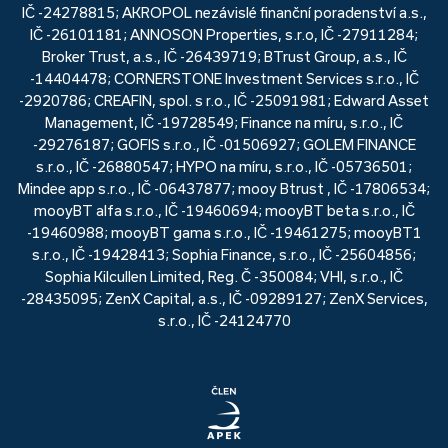
IČ -24278815; AKROPOL nezávislé finanční poradenství a.s.,
IČ -26101181; ANNOSON Properties, s.r.o, IČ -27911284;
Broker Trust, a.s., IČ -26439719; BTrust Group, a.s., IČ
-14404478; CORNERSTONE Investment Services s.r.o., IČ
-2920786; CREAFIN, spol. s r.o., IČ -25091981; Edward Asset
Management, IČ -19728549; Finance na míru, s.r.o., IČ
-29276187; GOFIS s.r.o., IČ -01506927; GOLEM FINANCE
s.r.o., IČ -26880547; HYPO na míru, s.r.o., IČ -05736501;
Mindee app s.r.o., IČ -06437877; mooy Btrust , IČ -17806534;
mooyBT alfa s.r.o., IČ -19460694; mooyBT beta s.r.o., IČ
-19460988; mooyBT gama s.r.o., IČ -19461275; mooyBT1
s.r.o., IČ -19428413; Sophia Finance, s.r.o., IČ -25604856;
Sophia Kilcullen Limited, Reg. Č -350084; VHI, s.r.o., IČ
-28435095; ZenX Capital, a.s., IČ -09289127; ZenX Services,
s.r.o., IČ -24124770