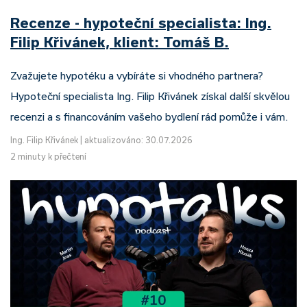
Recenze - hypoteční specialista: Ing.
Filip Křivánek, klient: Tomáš B.
Zvažujete hypotéku a vybíráte si vhodného partnera?
Hypoteční specialista Ing. Filip Křivánek získal další skvělou
recenzi a s financováním vašeho bydlení rád pomůže i vám.
Ing. Filip Křivánek
|
aktualizováno: 30.07.2026
2 minuty k přečtení