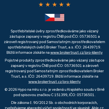
★
★
★
★
★
Spotřebitelské úvěry zprostředkováváme jako vázaný
zástupce zapsaný v registru ČNB pod IČO: 05736501 a
zároveň registrovaný pod Samostatným zprostředkovatelem
spotřebitelských úvěrů Broker Trust, a.s. IČO: 26439719.
Bližší informace získáte na
www.brokertrust.cz/pro-klienty
Pojistné produkty zprostředkováváme jako vázaný zástupce
zapsaný v registru ČNB pod IČO: 05736501 a zároveň
registrovaný pod Samostatným zprostředkovatelem Broker
Trust, a.s. IČO: 26439719. Bližší informace získáte na
www.brokertrust.cz/pro-klienty
© 2026 Hypo na míru s.r.o. je vedená u Krajského soudu v Brně
pod spisovou značkou C 151399, IČO: 05736501.
Dle zákona č. 90/2012 Sb. o obchodních korporacích,
zveřejňujeme abecední výčet společností ve skupině: Able.cz,