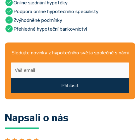
Online sjednání hypotéky
Podpora online hypotečního specialisty
Zvýhodněné podmínky
Přehledné hypoteční bankovnictví
Sledujte novinky z hypotečního světa společně s námi
Přihlásit
Napsali o nás
★
★
★
★
★