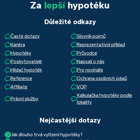
Za
lepší
hypotéku
Důležité odkazy
Časté dotazy
Slovník pojmů
Kariéra
Reprezentativní příklad
Hypotéky
Průvodce
Poskytovatelé
Napsali o nás
Hlídač hypoték
Pro novináře
Reference
Ochrana osobních údajů
Affiliate
VOP
Kalkulačka hypotéky podle
Právní služby
lokality
Nejčastější dotazy
Jak dlouho trvá vyřízení hypotéky?