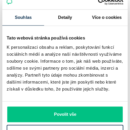
Český hypoteční trh na konci července 2026 potvrzuje, že
sazby zůstávají pod tlakem a část bank pokračuje v jejich
Souhlas
Detaily
Více o cookies
růstu. UniCredit Bank od 27.7.2026 zvýšila hypoteční sazby
plošně o 0,1…
Tato webová stránka používá cookies
Pavel Pohanka
|
aktualizováno: 04.08.2026
4 minuty k přečtení
K personalizaci obsahu a reklam, poskytování funkcí
sociálních médií a analýze naší návštěvnosti využíváme
soubory cookie. Informace o tom, jak náš web používáte,
sdílíme se svými partnery pro sociální média, inzerci a
analýzy. Partneři tyto údaje mohou zkombinovat s
dalšími informacemi, které jste jim poskytli nebo které
získali v důsledku toho, že používáte jejich služby.
Povolit vše
Komerční banka: pokles zisku