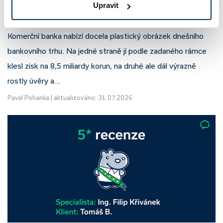
Upravit
neznamená slabší banku
Komerční banka nabízí docela plastický obrázek dnešního
bankovního trhu. Na jedné straně jí podle zadaného rámce
klesl zisk na 8,5 miliardy korun, na druhé ale dál výrazně
rostly úvěry a…
Pavel Pohanka
|
aktualizováno: 31.07.2026