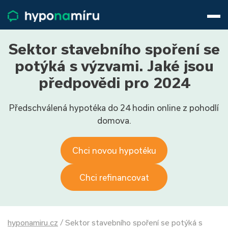
Hypotéky
Životní pojištění
Pojištění nemovitosti
Sektor stavebního spoření se
Články
potýká s výzvami. Jaké jsou
O nás
předpovědi pro 2024
800 688 388
9−16 hod.
Předschválená hypotéka do 24 hodin online z pohodlí
Přihlásit
domova.
Chci novou hypotéku
Chci refinancovat
hyponamiru.cz
/
Sektor stavebního spoření se potýká s