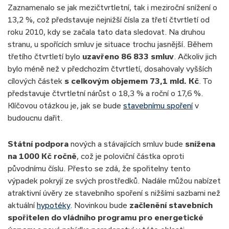
Zaznamenalo se jak mezičtvrtletní, tak i meziroční snížení o
13,2 %, což představuje nejnižší čísla za třetí čtvrtletí od
roku 2010, kdy se začala tato data sledovat. Na druhou
stranu, u spořících smluv je situace trochu jasnější. Během
třetího čtvrtletí bylo
uzavřeno 86 833 smluv
. Ačkoliv jich
bylo méně než v předchozím čtvrtletí, dosahovaly vyšších
cílových částek
s celkovým objemem 73,1 mld. Kč
. To
představuje čtvrtletní nárůst o 18,3 % a roční o 17,6 %.
Klíčovou otázkou je, jak se bude
stavebnímu spoření
v
budoucnu dařit.
Státní podpora
nových a stávajících smluv bude
snížena
na 1000 Kč ročně
, což je poloviční částka oproti
původnímu číslu. Přesto se zdá, že spořitelny tento
výpadek pokryjí ze svých prostředků. Nadále můžou nabízet
atraktivní úvěry ze stavebního spoření s nižšími sazbami než
aktuální
hypotéky
. Novinkou bude
začlenění stavebních
spořitelen do vládního programu pro energetické