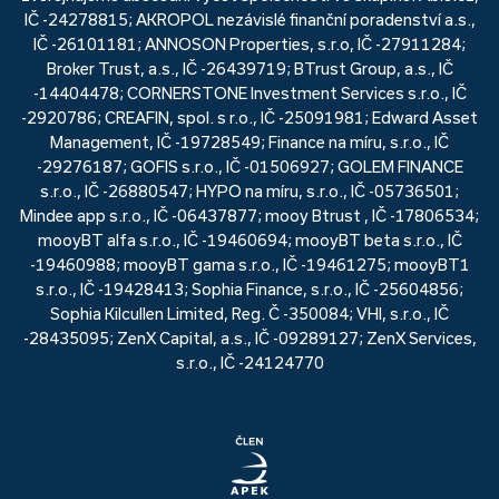
IČ -24278815; AKROPOL nezávislé finanční poradenství a.s.,
IČ -26101181; ANNOSON Properties, s.r.o, IČ -27911284;
Broker Trust, a.s., IČ -26439719; BTrust Group, a.s., IČ
-14404478; CORNERSTONE Investment Services s.r.o., IČ
-2920786; CREAFIN, spol. s r.o., IČ -25091981; Edward Asset
Management, IČ -19728549; Finance na míru, s.r.o., IČ
-29276187; GOFIS s.r.o., IČ -01506927; GOLEM FINANCE
s.r.o., IČ -26880547; HYPO na míru, s.r.o., IČ -05736501;
Mindee app s.r.o., IČ -06437877; mooy Btrust , IČ -17806534;
mooyBT alfa s.r.o., IČ -19460694; mooyBT beta s.r.o., IČ
-19460988; mooyBT gama s.r.o., IČ -19461275; mooyBT1
s.r.o., IČ -19428413; Sophia Finance, s.r.o., IČ -25604856;
Sophia Kilcullen Limited, Reg. Č -350084; VHI, s.r.o., IČ
-28435095; ZenX Capital, a.s., IČ -09289127; ZenX Services,
s.r.o., IČ -24124770