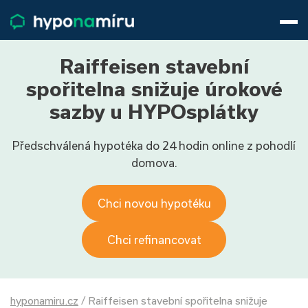
Hypotéky
Životní pojištění
Pojištění nemovitosti
Raiffeisen stavební
Články
spořitelna snižuje úrokové
O nás
sazby u HYPOsplátky
800 688 388
9−16 hod.
Předschválená hypotéka do 24 hodin online z pohodlí
Přihlásit
domova.
Chci novou hypotéku
Chci refinancovat
hyponamiru.cz
/
Raiffeisen stavební spořitelna snižuje