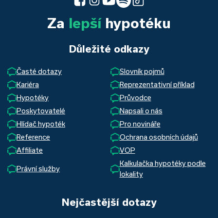
Za
lepší
hypotéku
Důležité odkazy
Časté dotazy
Slovník pojmů
Kariéra
Reprezentativní příklad
Hypotéky
Průvodce
Poskytovatelé
Napsali o nás
Hlídač hypoték
Pro novináře
Reference
Ochrana osobních údajů
Affiliate
VOP
Kalkulačka hypotéky podle
Právní služby
lokality
Nejčastější dotazy