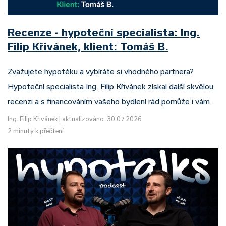
Recenze - hypoteční specialista: Ing.
Filip Křivánek, klient: Tomáš B.
Zvažujete hypotéku a vybíráte si vhodného partnera?
Hypoteční specialista Ing. Filip Křivánek získal další skvělou
recenzi a s financováním vašeho bydlení rád pomůže i vám.
Ing. Filip Křivánek
|
aktualizováno: 30.07.2026
2 minuty k přečtení