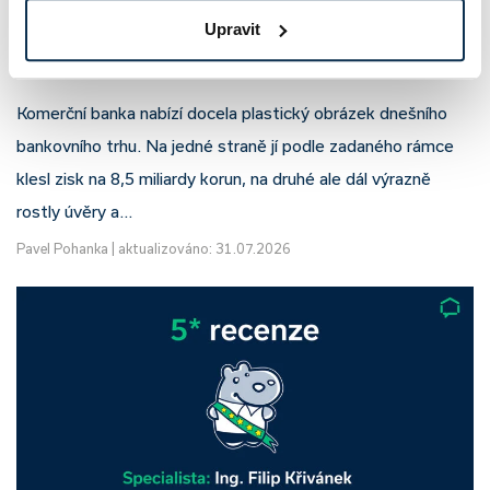
Komerční banka: pokles zisku
Upravit
neznamená slabší banku
Komerční banka nabízí docela plastický obrázek dnešního
bankovního trhu. Na jedné straně jí podle zadaného rámce
klesl zisk na 8,5 miliardy korun, na druhé ale dál výrazně
rostly úvěry a…
Pavel Pohanka
|
aktualizováno: 31.07.2026