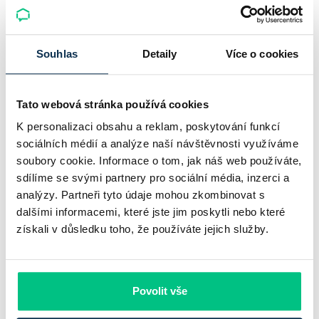
Český hypoteční trh na konci července 2026 potvrzuje, že
sazby zůstávají pod tlakem a část bank pokračuje v jejich
Souhlas
Detaily
Více o cookies
růstu. UniCredit Bank od 27.7.2026 zvýšila hypoteční sazby
plošně o 0,1…
Tato webová stránka používá cookies
Pavel Pohanka
|
aktualizováno: 04.08.2026
K personalizaci obsahu a reklam, poskytování funkcí
4 minuty k přečtení
sociálních médií a analýze naší návštěvnosti využíváme
soubory cookie. Informace o tom, jak náš web používáte,
sdílíme se svými partnery pro sociální média, inzerci a
analýzy. Partneři tyto údaje mohou zkombinovat s
dalšími informacemi, které jste jim poskytli nebo které
získali v důsledku toho, že používáte jejich služby.
Povolit vše