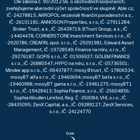
Dle zákona č. 90/2012 Sb. o obchodních korporacích,
zveřejňujeme abecední výčet společností ve skupině: Able.cz,
IČ -24278815; AKROPOL nezávislé finanční poradenství a.s.,
IČ -26101181; ANNOSON Properties, s.r.o, IČ -27911284;
Broker Trust, a.s., IČ -26439719; BTrust Group, a.s., IČ
-14404478; CORNERSTONE Investment Services s.r.o., IČ
-2920786; CREAFIN, spol. s r.o., IČ -25091981; Edward Asset
Management, IČ -19728549; Finance na míru, s.r.o., IČ
-29276187; GOFIS s.r.o., IČ -01506927; GOLEM FINANCE
s.r.o., IČ -26880547; HYPO na míru, s.r.o., IČ -05736501;
Mindee app s.r.o., IČ -06437877; mooy Btrust , IČ -17806534;
mooyBT alfa s.r.o., IČ -19460694; mooyBT beta s.r.o., IČ
-19460988; mooyBT gama s.r.o., IČ -19461275; mooyBT1
s.r.o., IČ -19428413; Sophia Finance, s.r.o., IČ -25604856;
Sophia Kilcullen Limited, Reg. Č -350084; VHI, s.r.o., IČ
-28435095; ZenX Capital, a.s., IČ -09289127; ZenX Services,
s.r.o., IČ -24124770