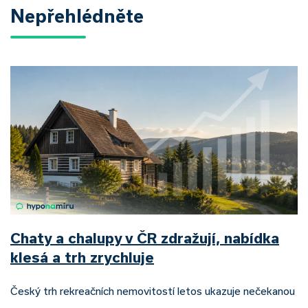
Nepřehlédněte
Chaty a chalupy v ČR zdražují, nabídka
klesá a trh zrychluje
Český trh rekreačních nemovitostí letos ukazuje nečekanou