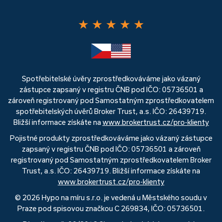
★
★
★
★
★
Spotřebitelské úvěry zprostředkováváme jako vázaný
zástupce zapsaný v registru ČNB pod IČO: 05736501 a
zároveň registrovaný pod Samostatným zprostředkovatelem
spotřebitelských úvěrů Broker Trust, a.s. IČO: 26439719.
Bližší informace získáte na
www.brokertrust.cz/pro-klienty
Pojistné produkty zprostředkováváme jako vázaný zástupce
zapsaný v registru ČNB pod IČO: 05736501 a zároveň
registrovaný pod Samostatným zprostředkovatelem Broker
Trust, a.s. IČO: 26439719. Bližší informace získáte na
www.brokertrust.cz/pro-klienty
© 2026 Hypo na míru s.r.o. je vedená u Městského soudu v
Praze pod spisovou značkou C 269834, IČO: 05736501.