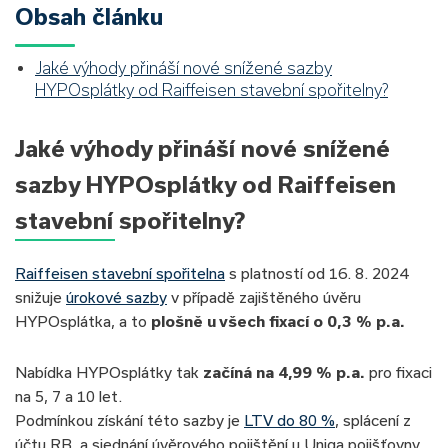
Obsah článku
Jaké výhody přináší nové snížené sazby
HYPOsplátky od Raiffeisen stavební spořitelny?
Jaké výhody přináší nové snížené
sazby HYPOsplátky od Raiffeisen
stavební spořitelny?
Raiffeisen stavební spořitelna
s platností od 16. 8. 2024
snižuje
úrokové sazby
v případě zajištěného úvěru
HYPOsplátka, a to
plošně u všech fixací o 0,3 % p.a.
Nabídka HYPOsplátky tak
začíná na 4,99 % p.a.
pro fixaci
na 5, 7 a 10 let.
Podmínkou získání této sazby je
LTV do 80 %
, splácení z
účtu RB, a sjednání úvěrového pojištění u Uniqa pojišťovny.