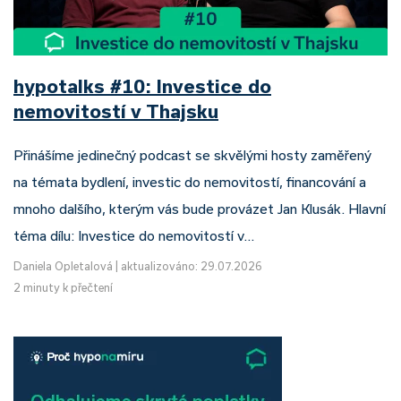
hypotalks #10: Investice do
nemovitostí v Thajsku
Přinášíme jedinečný podcast se skvělými hosty zaměřený
na témata bydlení, investic do nemovitostí, financování a
mnoho dalšího, kterým vás bude provázet Jan Klusák. Hlavní
téma dílu: Investice do nemovitostí v…
Daniela Opletalová
|
aktualizováno: 29.07.2026
2 minuty k přečtení