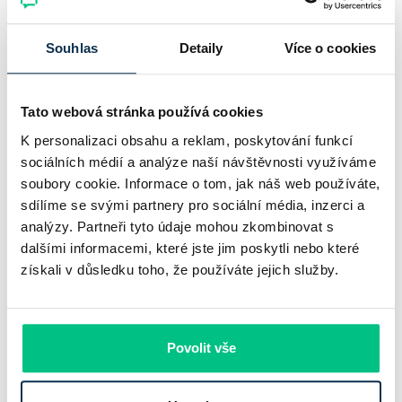
sazby zůstávají pod tlakem a část bank pokračuje v jejich
Souhlas
Detaily
Více o cookies
růstu. UniCredit Bank od 27.7.2026 zvýšila hypoteční sazby
plošně o 0,1…
Pavel Pohanka
|
aktualizováno: 04.08.2026
Tato webová stránka používá cookies
4 minuty k přečtení
K personalizaci obsahu a reklam, poskytování funkcí
sociálních médií a analýze naší návštěvnosti využíváme
soubory cookie. Informace o tom, jak náš web používáte,
sdílíme se svými partnery pro sociální média, inzerci a
analýzy. Partneři tyto údaje mohou zkombinovat s
dalšími informacemi, které jste jim poskytli nebo které
získali v důsledku toho, že používáte jejich služby.
Povolit vše
Komerční banka: pokles zisku