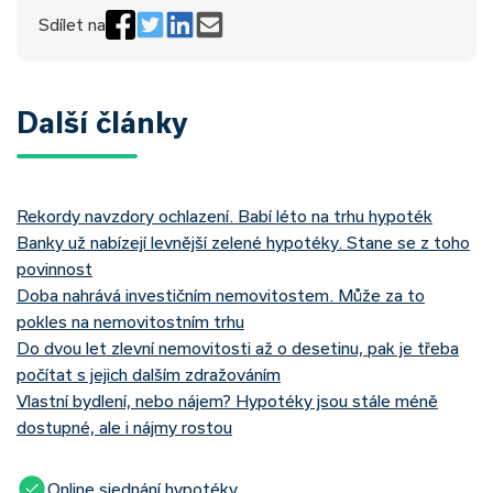
Sdílet na
Další články
Rekordy navzdory ochlazení. Babí léto na trhu hypoték
Banky už nabízejí levnější zelené hypotéky. Stane se z toho
povinnost
Doba nahrává investičním nemovitostem. Může za to
pokles na nemovitostním trhu
Do dvou let zlevní nemovitosti až o desetinu, pak je třeba
počítat s jejich dalším zdražováním
Vlastní bydlení, nebo nájem? Hypotéky jsou stále méně
dostupné, ale i nájmy rostou
Online sjednání hypotéky