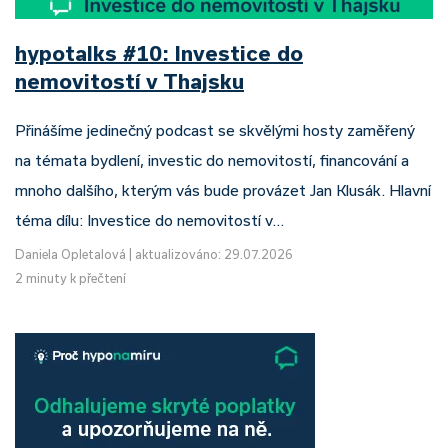
hypotalks #10: Investice do
nemovitostí v Thajsku
Přinášíme jedinečný podcast se skvělými hosty zaměřený
na témata bydlení, investic do nemovitostí, financování a
mnoho dalšího, kterým vás bude provázet Jan Klusák. Hlavní
téma dílu: Investice do nemovitostí v…
Daniela Opletalová
|
aktualizováno: 29.07.2026
2 minuty k přečtení