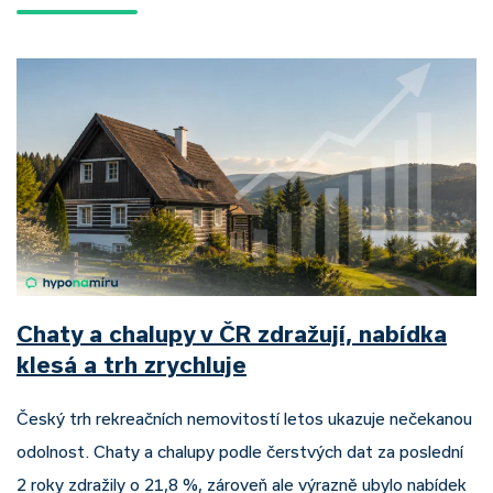
Chaty a chalupy v ČR zdražují, nabídka
klesá a trh zrychluje
Český trh rekreačních nemovitostí letos ukazuje nečekanou
odolnost. Chaty a chalupy podle čerstvých dat za poslední
2 roky zdražily o 21,8 %, zároveň ale výrazně ubylo nabídek