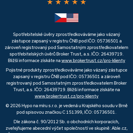
★
★
★
★
★
Spotřebitelské úvěry zprostředkováváme jako vázaný
zástupce zapsaný v registru ČNB pod IČO: 05736501 a
zároveň registrovaný pod Samostatným zprostředkovatelem
spotřebitelských úvěrů Broker Trust, a.s. IČO: 26439719.
Bližší informace získáte na
www.brokertrust.cz/pro-klienty
Pojistné produkty zprostředkováváme jako vázaný zástupce
zapsaný v registru ČNB pod IČO: 05736501 a zároveň
registrovaný pod Samostatným zprostředkovatelem Broker
Trust, a.s. IČO: 26439719. Bližší informace získáte na
www.brokertrust.cz/pro-klienty
© 2026 Hypo na míru s.r.o. je vedená u Krajského soudu v Brně
pod spisovou značkou C 151399, IČO: 05736501.
Dle zákona č. 90/2012 Sb. o obchodních korporacích,
zveřejňujeme abecední výčet společností ve skupině: Able.cz,