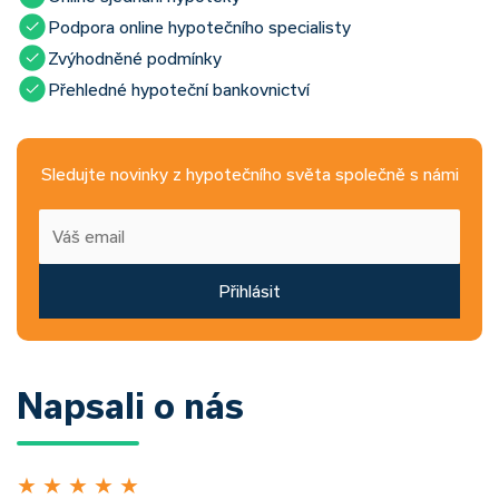
Podpora online hypotečního specialisty
Zvýhodněné podmínky
Přehledné hypoteční bankovnictví
Sledujte novinky z hypotečního světa společně s námi
Přihlásit
Napsali o nás
★
★
★
★
★