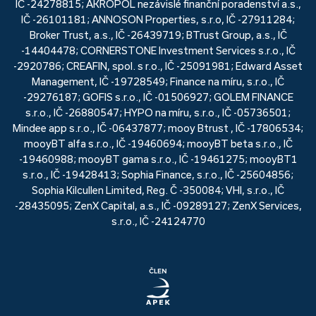
IČ -24278815; AKROPOL nezávislé finanční poradenství a.s.,
IČ -26101181; ANNOSON Properties, s.r.o, IČ -27911284;
Broker Trust, a.s., IČ -26439719; BTrust Group, a.s., IČ
-14404478; CORNERSTONE Investment Services s.r.o., IČ
-2920786; CREAFIN, spol. s r.o., IČ -25091981; Edward Asset
Management, IČ -19728549; Finance na míru, s.r.o., IČ
-29276187; GOFIS s.r.o., IČ -01506927; GOLEM FINANCE
s.r.o., IČ -26880547; HYPO na míru, s.r.o., IČ -05736501;
Mindee app s.r.o., IČ -06437877; mooy Btrust , IČ -17806534;
mooyBT alfa s.r.o., IČ -19460694; mooyBT beta s.r.o., IČ
-19460988; mooyBT gama s.r.o., IČ -19461275; mooyBT1
s.r.o., IČ -19428413; Sophia Finance, s.r.o., IČ -25604856;
Sophia Kilcullen Limited, Reg. Č -350084; VHI, s.r.o., IČ
-28435095; ZenX Capital, a.s., IČ -09289127; ZenX Services,
s.r.o., IČ -24124770