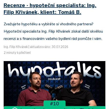
Recenze - hypoteční specialista: Ing.
Filip Křivánek, klient: Tomáš B.
Zvažujete hypotéku a vybíráte si vhodného partnera?
Hypoteční specialista Ing. Filip Křivánek získal další skvělou
recenzi a s financováním vašeho bydlení rád pomůže i vám.
Ing. Filip Křivánek
|
aktualizováno: 30.07.2026
2 minuty k přečtení