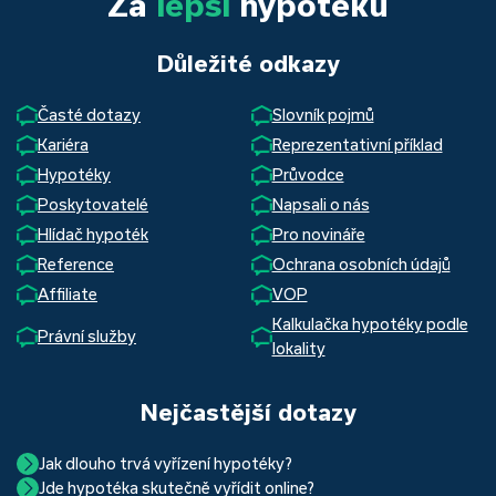
Za
lepší
hypotéku
Důležité odkazy
Časté dotazy
Slovník pojmů
Kariéra
Reprezentativní příklad
Hypotéky
Průvodce
Poskytovatelé
Napsali o nás
Hlídač hypoték
Pro novináře
Reference
Ochrana osobních údajů
Affiliate
VOP
Kalkulačka hypotéky podle
Právní služby
lokality
Nejčastější dotazy
Jak dlouho trvá vyřízení hypotéky?
Jde hypotéka skutečně vyřídit online?
Hypotéka se dá zvládnout za měsíc i za tři. Nejčastěji její