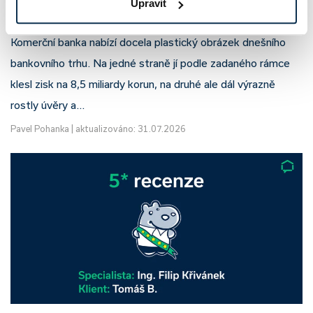
Upravit
neznamená slabší banku
Komerční banka nabízí docela plastický obrázek dnešního
bankovního trhu. Na jedné straně jí podle zadaného rámce
klesl zisk na 8,5 miliardy korun, na druhé ale dál výrazně
rostly úvěry a…
Pavel Pohanka
|
aktualizováno: 31.07.2026