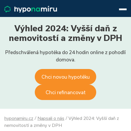
Hypotéky
Životní pojištění
Pojištění nemovitosti
Výhled 2024: Vyšší daň z
Články
nemovitostí a změny v DPH
O nás
Předschválená hypotéka do 24 hodin online z pohodlí
800 688 388
9−16 hod.
domova.
Přihlásit
Chci novou hypotéku
Chci refinancovat
hyponamiru.cz
/
Napsali o nás
/
Výhled 2024: Vyšší daň z
nemovitostí a změny v DPH