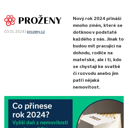
Nový rok 2024 přináší
mnoho změn, které se
dotknou v podstatě
03.01.2024 |
prozeny.cz
každého z nás. Jinak to
budou mít pracující na
dohodu, rodiče na
mateřské, ale i ti, kdo
se chystají ke svatbě
či rozvodu anebo jim
patří nějaká
nemovitost.