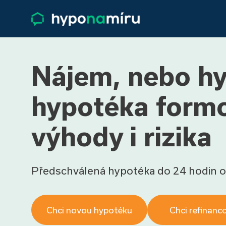
Nájem, nebo hy
hypotéka formo
výhody i rizika
Předschválená hypotéka do 24 hodin o
Chci novou hypotéku
Chci refinanc