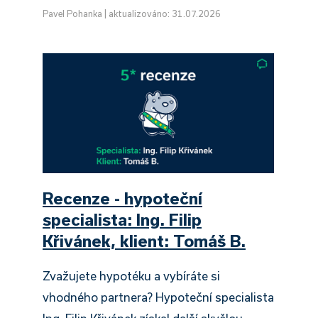
Pavel Pohanka
|
aktualizováno: 31.07.2026
Recenze - hypoteční
specialista: Ing. Filip
Křivánek, klient: Tomáš B.
Zvažujete hypotéku a vybíráte si
vhodného partnera? Hypoteční specialista