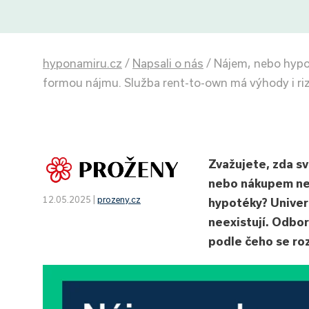
hyponamiru.cz
/
Napsali o nás
/
Nájem, nebo hypo
formou nájmu. Služba rent-to-own má výhody i riz
Zvažujete, zda s
nebo nákupem ne
12.05.2025 |
prozeny.cz
hypotéky? Univerz
neexistují. Odbor
podle čeho se ro