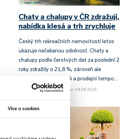
Chaty a chalupy v ČR zdražují,
nabídka klesá a trh zrychluje
Český trh rekreačních nemovitostí letos
ukazuje nečekanou odolnost. Chaty a
chalupy podle čerstvých dat za poslední 2
roky zdražily o 21,8 %, zároveň ale
výrazně ubylo nabídek a prodejní tempo…
Pavel Pohanka
|
aktualizováno: 04.08.2026
Více o cookies
ěvnosti využíváme soubory