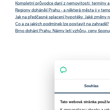
Kompletní průvodce daní z nemovitosti: termíny a p
Regiony dohánějí Prahu - a některá města ji v tem
Jak na předčasné splacení hypotéky. Jaké změny ná
Co a za jakých podmínek lze postavit na zahradě?
Brno dohání Prahu. Nájmy letí vzhůru, ceny šponuj
Souhlas
Tato webová stránka použív
K personalizaci obsahu a re