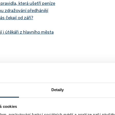
ravidla, která ušetří peníze
pu zdražování předhánějí
s čekají od září?
í i útěkáři z hlavního města
Detaily
á cookies
klam, poskytování funkcí sociálních médií a analýze naší návšt