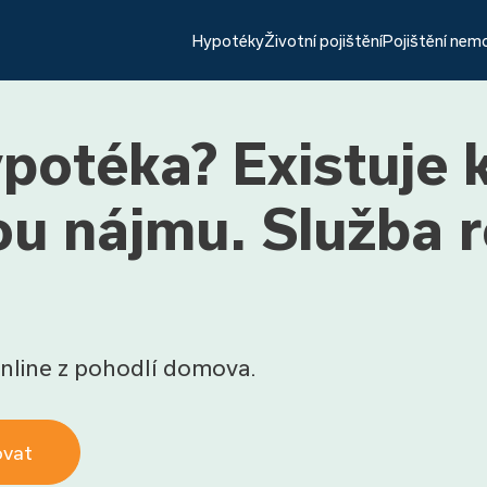
Hypotéky
Životní pojištění
Pojištění nem
potéka? Existuje
u nájmu. Služba 
nline z pohodlí domova.
ovat