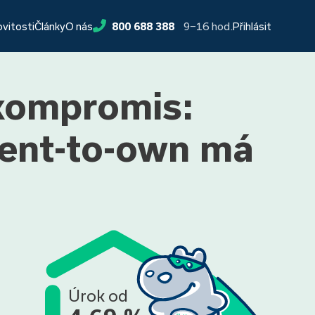
9−16 hod.
ovitosti
Články
O nás
800 688 388
Přihlásit
 kompromis:
rent-to-own má
Úrok od