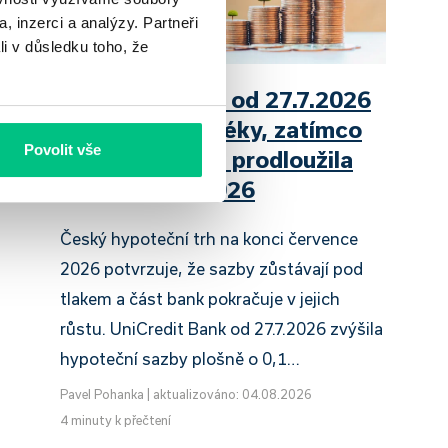
, inzerci a analýzy. Partneři
li v důsledku toho, že
UniCredit Bank od 27.7.2026
zdražuje hypotéky, zatímco
Povolit vše
Raiffeisenbank prodloužila
slevu do 6.9.2026
Český hypoteční trh na konci července
2026 potvrzuje, že sazby zůstávají pod
tlakem a část bank pokračuje v jejich
růstu. UniCredit Bank od 27.7.2026 zvýšila
hypoteční sazby plošně o 0,1…
Pavel Pohanka
|
aktualizováno: 04.08.2026
4 minuty k přečtení