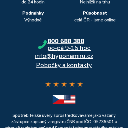
do 24 hodin
Nejnižší na trhu
Podmínky
Působnost
Výhodné
celá ČR - jsme online
800 688 388
po-pá 9-16 hod
info@hyponamiru.cz
Pobočky a kontakty
★
★
★
★
★
Spotřebitelské úvěry zprostředkováváme jako vázaný
zástupce zapsaný v registru ČNB pod IČO: 05736501 a
zároveň registrovaný pod Samostatným zprostředkovatelem