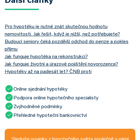
Pro hypotéku je nutné znát skutečnou hodnotu
nemovitosti. Jak řešit, když je nižší, než potřebujete?
Budoucí seniory čeká pozdější odchod do penze a pokles
příjmu
Jak funguje hypotéka na rekonstrukci?
Jak funguje životní a úrazové pojištění novorozence?
Hypotéky až na padesát let? ČNB proti
Online sjednání hypotéky
Podpora online hypotečního specialisty
Zvýhodněné podmínky
Přehledné hypoteční bankovnictví
Sledujte novinky z hypotečního světa společně s námi