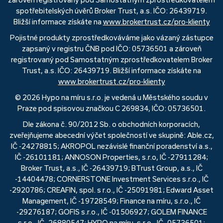
spotřebitelských úvěrů Broker Trust, a.s. IČO: 26439719.
Bližší informace získáte na
www.brokertrust.cz/pro-klienty
Pojistné produkty zprostředkováváme jako vázaný zástupce
zapsaný v registru ČNB pod IČO: 05736501 a zároveň
registrovaný pod Samostatným zprostředkovatelem Broker
Trust, a.s. IČO: 26439719. Bližší informace získáte na
www.brokertrust.cz/pro-klienty
© 2026 Hypo na míru s.r.o. je vedená u Městského soudu v
Praze pod spisovou značkou C 269834, IČO: 05736501.
Dle zákona č. 90/2012 Sb. o obchodních korporacích,
zveřejňujeme abecední výčet společností ve skupině: Able.cz,
IČ -24278815; AKROPOL nezávislé finanční poradenství a.s.,
IČ -26101181; ANNOSON Properties, s.r.o, IČ -27911284;
Broker Trust, a.s., IČ -26439719; BTrust Group, a.s., IČ
-14404478; CORNERSTONE Investment Services s.r.o., IČ
-2920786; CREAFIN, spol. s r.o., IČ -25091981; Edward Asset
Management, IČ -19728549; Finance na míru, s.r.o., IČ
-29276187; GOFIS s.r.o., IČ -01506927; GOLEM FINANCE
s.r.o., IČ -26880547; HYPO na míru, s.r.o., IČ -05736501;