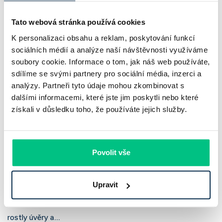
Tato webová stránka používá cookies
K personalizaci obsahu a reklam, poskytování funkcí
sociálních médií a analýze naší návštěvnosti využíváme
soubory cookie. Informace o tom, jak náš web používáte,
sdílíme se svými partnery pro sociální média, inzerci a
analýzy. Partneři tyto údaje mohou zkombinovat s
dalšími informacemi, které jste jim poskytli nebo které
získali v důsledku toho, že používáte jejich služby.
Komerční banka: pokles zisku
neznamená slabší banku
Povolit vše
Komerční banka nabízí docela plastický obrázek dnešního
Upravit
bankovního trhu. Na jedné straně jí podle zadaného rámce
klesl zisk na 8,5 miliardy korun, na druhé ale dál výrazně
rostly úvěry a…