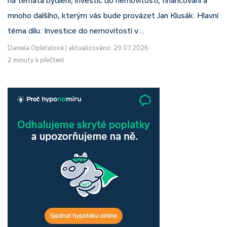
na témata bydlení, investic do nemovitostí, financování a
mnoho dalšího, kterým vás bude provázet Jan Klusák. Hlavní
téma dílu: Investice do nemovitostí v…
Daniela Opletalová
|
aktualizováno: 29.07.2026
2 minuty k přečtení