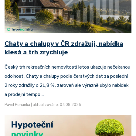
Chaty a chalupy v ČR zdražují, nabídka
klesá a trh zrychluje
Český trh rekreačních nemovitostí letos ukazuje nečekanou
odolnost. Chaty a chalupy podle čerstvých dat za poslední
2 roky zdražily o 21,8 %, zároveň ale výrazně ubylo nabídek
a prodejní tempo…
Pavel Pohanka
|
aktualizováno: 04.08.2026