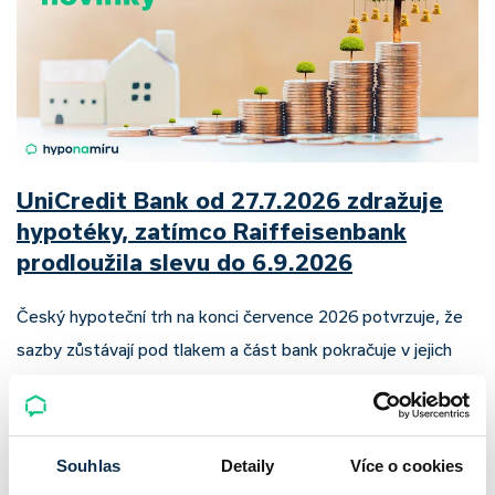
UniCredit Bank od 27.7.2026 zdražuje
hypotéky, zatímco Raiffeisenbank
prodloužila slevu do 6.9.2026
Český hypoteční trh na konci července 2026 potvrzuje, že
sazby zůstávají pod tlakem a část bank pokračuje v jejich
růstu. UniCredit Bank od 27.7.2026 zvýšila hypoteční sazby
plošně o 0,1…
Pavel Pohanka
|
aktualizováno: 04.08.2026
Souhlas
Detaily
Více o cookies
4 minuty k přečtení