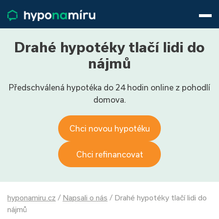
Hypotéky
Životní pojištění
Pojištění nemovitosti
Drahé hypotéky tlačí lidi do
Články
nájmů
O nás
Předschválená hypotéka do 24 hodin online z pohodlí
800 688 388
9−16 hod.
domova.
Přihlásit
Chci novou hypotéku
Chci refinancovat
hyponamiru.cz
/
Napsali o nás
/
Drahé hypotéky tlačí lidi do
nájmů