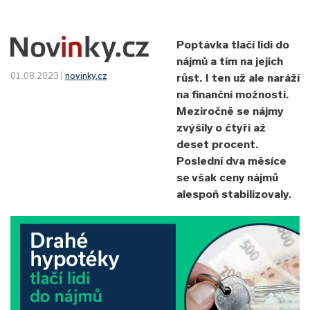
Poptávka tlačí lidi do
nájmů a tím na jejich
01.08.2023 |
novinky.cz
růst. I ten už ale naráží
na finanční možnosti.
Meziročně se nájmy
zvýšily o čtyři až
deset procent.
Poslední dva měsíce
se však ceny nájmů
alespoň stabilizovaly.