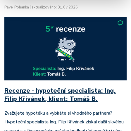
Pavel Pohanka
|
aktualizováno: 31.07.2026
Recenze - hypoteční specialista: Ing.
Filip Křivánek, klient: Tomáš B.
Zvažujete hypotéku a vybíráte si vhodného partnera?
Hypoteční specialista Ing. Filip Křivánek získal další skvělou
recenzi a s financováním vašeho bydlení rád pomůže i vám.