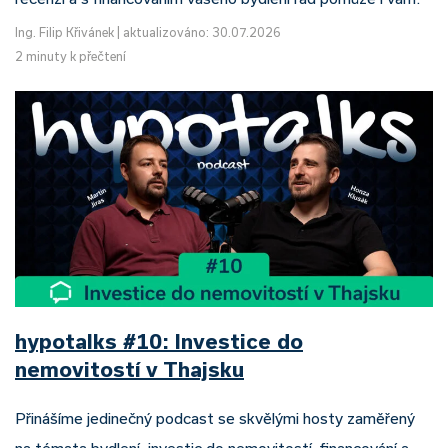
Ing. Filip Křivánek
|
aktualizováno: 30.07.2026
2 minuty k přečtení
hypotalks #10: Investice do
nemovitostí v Thajsku
Přinášíme jedinečný podcast se skvělými hosty zaměřený