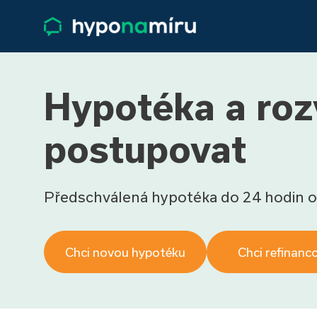
Hypotéka a roz
postupovat
Předschválená hypotéka do 24 hodin o
Chci novou hypotéku
Chci refinanc