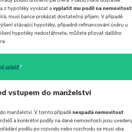
ra z hypotéky vyvázat a
vyplatit mu podíl na nemovitost
írá, musí bance prokázat dostatečný příjem. V případě
šení stávající hypotéky, případně refinancování úvěru u
výšení hypotéky nedostáhnete, můžete přizvat dalšího
ra.
ě splatit
?
ed vstupem do manželství
 do manželství. V tomto případě
nespadá nemovitost
želů a konkrétní podíly na dané nemovitosti jsou uveden
pořádání podílu po rozvodu nebo rozchodu se musí oba