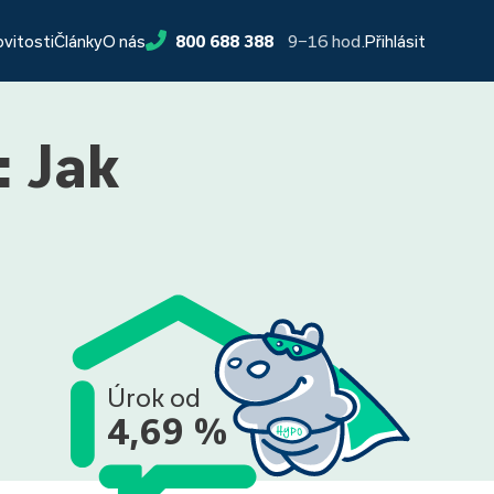
9−16 hod.
ovitosti
Články
O nás
800 688 388
Přihlásit
: Jak
Úrok od
4,69 %