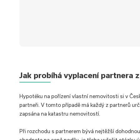
✅Typ úvěru:
Nová hypotéka
✅Úrok:
od 4,69 %
✅Hodnota nemovitosti:
3 800 000 Kč
✅Doba splácení:
30 let
Jak probíhá vyplacení partnera 
✅Výše úvěru:
3 500 000 Kč
✅Měsíční splátka:
18 131 Kč
Hypotéku na pořízení vlastní nemovitosti si v Čes
partneři. V tomto případě má každý z partnerů urči
zapsána na katastru nemovitostí.
Při rozchodu s partnerem bývá nejtěžší dohodnout
shodnete na ceně podílu, je třeba vyřešit otázku