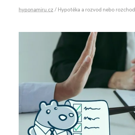
hyponamiru.cz
/
Hypotéka a rozvod nebo rozchod