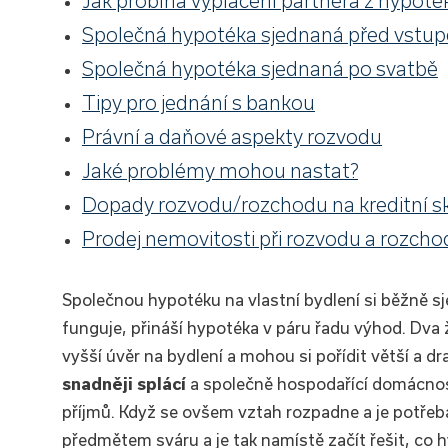
Jak probíhá vyplacení partnera z hypoté
Společná hypotéka sjednaná před vstu
Společná hypotéka sjednaná po svatbě
Tipy pro jednání s bankou
Právní a daňové aspekty rozvodu
Jaké problémy mohou nastat?
Dopady rozvodu/rozchodu na kreditní s
Prodej nemovitosti při rozvodu a rozch
Společnou hypotéku na vlastní bydlení si běžně sj
funguje, přináší hypotéka v páru řadu výhod. Dva
vyšší úvěr na bydlení a mohou si pořídit větší a d
snadněji splácí
a společně hospodařící domácnost
příjmů.
Když se ovšem vztah rozpadne a je potřeb
předmětem sváru a je tak namístě začít řešit, co