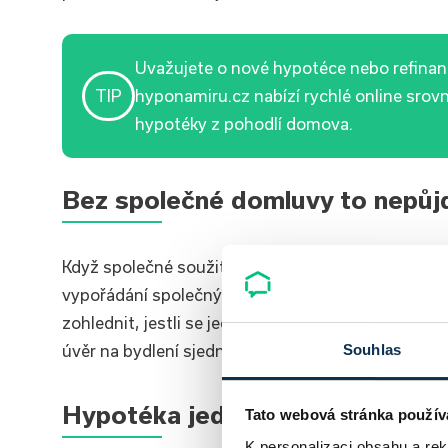
Uvažujete o nové hypotéce nebo refinan
TIP
hyponamiru.cz nabízí rychlé online srovn
hypotéky z pohodlí domova.
Bez společné domluvy to nepůj
Když společné soužití definitivně skončí, je pot
vypořádání společných závazků.
V případě hypot
zohlednit, jestli se jedná o společnou hypotéku o
úvěr na bydlení sjednán ještě před vstupem do m
Souhlas
Hypotéka jednoho z partnerů
Tato webová stránka použív
K personalizaci obsahu a re