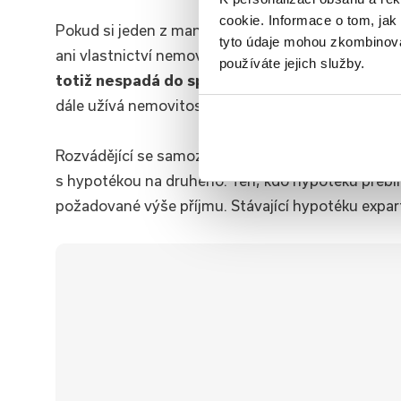
cookie. Informace o tom, jak
Pokud si jeden z manželů sjednal hypotéku na nem
tyto údaje mohou zkombinovat
ani vlastnictví nemovitosti nic nemění. Dům, byt,
používáte jejich služby.
totiž nespadá do společného jmění manželů
. 
dále užívá nemovitost ten, kdo ji vlastní, a také p
Rozvádějící se samozřejmě mohou dohodnout i jin
s hypotékou na druhého. Ten, kdo hypotéku přeb
požadované výše příjmu. Stávající hypotéku expa