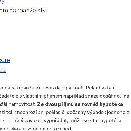
ky
pem do manželství
kóre
odu
ednávají manželé i nesezdaní partneři. Pokud vztah
 žadatelé s vlastním příjmem například snáze dosáhnou na
ražší nemovitost.
Ze dvou příjmů se rovněž hypotéka
i tolik neohrozí ani pokles či dočasný výpadek jednoho z
a společný závazek vypořádat, může se stát hypotéka
 hypotéka a rozvod nebo rozchod.