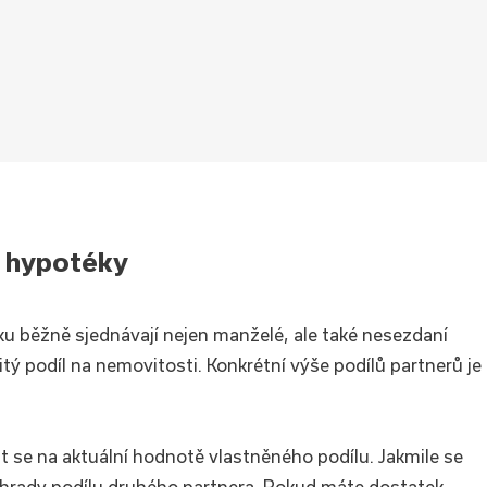
z hypotéky
ku běžně sjednávají nejen manželé, ale také nesezdaní
tý podíl na nemovitosti. Konkrétní výše podílů partnerů je
 se na aktuální hodnotě vlastněného podílu. Jakmile se
 úhrady podílu druhého partnera. Pokud máte dostatek