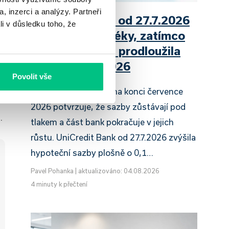
, inzerci a analýzy. Partneři
UniCredit Bank od 27.7.2026
li v důsledku toho, že
zdražuje hypotéky, zatímco
Raiffeisenbank prodloužila
slevu do 6.9.2026
Povolit vše
Český hypoteční trh na konci července
2026 potvrzuje, že sazby zůstávají pod
.
tlakem a část bank pokračuje v jejich
růstu. UniCredit Bank od 27.7.2026 zvýšila
hypoteční sazby plošně o 0,1…
Pavel Pohanka
|
aktualizováno: 04.08.2026
4 minuty k přečtení