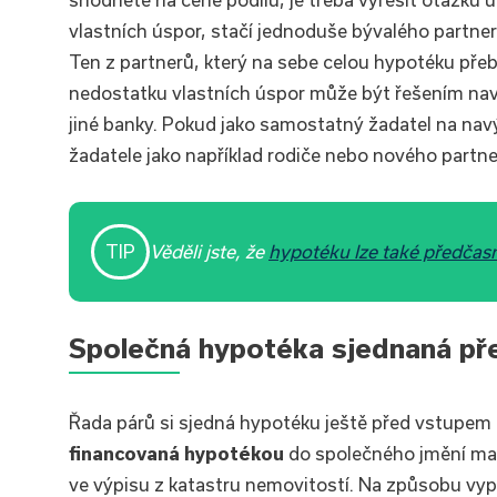
vlastních úspor, stačí jednoduše bývalého partne
Ten z partnerů, který na sebe celou hypotéku přeb
nedostatku vlastních úspor může být řešením navý
jiné banky. Pokud jako samostatný žadatel na na
žadatele jako například rodiče nebo nového partne
TIP
Věděli jste, že
hypotéku lze také předčasn
Společná hypotéka sjednaná př
Řada párů si sjedná hypotéku ještě před vstupem
financovaná hypotékou
do společného jmění man
ve výpisu z katastru nemovitostí. Na způsobu vy