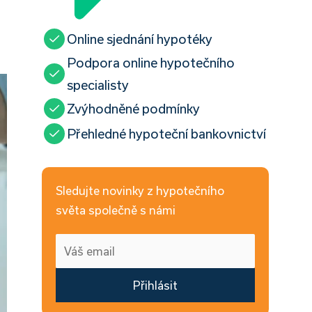
Online sjednání hypotéky
Podpora online hypotečního
specialisty
Zvýhodněné podmínky
Přehledné hypoteční bankovnictví
Sledujte novinky z hypotečního
světa společně s námi
Přihlásit