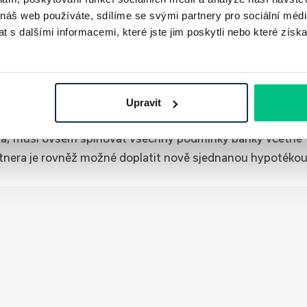
 náš web používáte, sdílíme se svými partnery pro sociální média
ovitost ještě za svobodna, rozvod na stávající hypotéce
 s dalšími informacemi, které jste jim poskytli nebo které získa
pozemek
nebo jiná
nemovitost pořízená na hypotéku
Po rozvodu se tak nic nemění. V tomto případě většinou
okračuje ve splácení hypotéky.
Upravit
ak. Jeden z manželů může například převést nemovitosti i
írá, musí ovšem splňovat všechny podmínky banky včetně
rtnera je rovněž možné doplatit nově sjednanou hypotékou