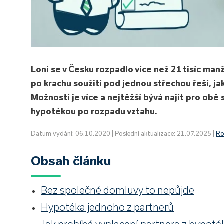
Loni se v Česku rozpadlo více než 21 tisíc ma
po krachu soužití pod jednou střechou řeší, j
Možností je více a nejtěžší bývá najít pro obě 
hypotékou po rozpadu vztahu.
Datum vydání: 06.10.2020 | Poslední aktualizace: 21.07.2025 |
Ro
Obsah článku
Bez společné domluvy to nepůjde
Hypotéka jednoho z partnerů