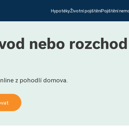
Hypotéky
Životní pojištění
Pojištění nem
vod nebo rozchod
nline z pohodlí domova.
ovat