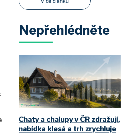
Více článků
Nepřehlédněte
t
Chaty a chalupy v ČR zdražují,
é
nabídka klesá a trh zrychluje
a