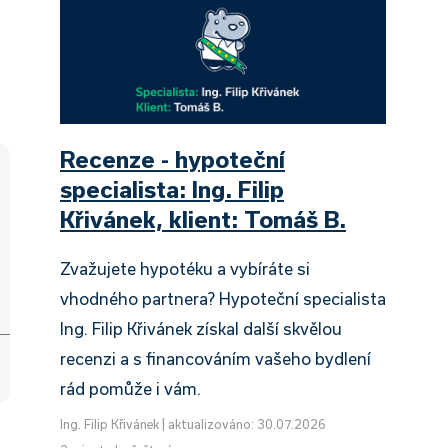
Recenze - hypoteční
specialista: Ing. Filip
Křivánek, klient: Tomáš B.
Zvažujete hypotéku a vybíráte si
vhodného partnera? Hypoteční specialista
Ing. Filip Křivánek získal další skvělou
recenzi a s financováním vašeho bydlení
rád pomůže i vám.
Ing. Filip Křivánek
|
aktualizováno: 30.07.2026