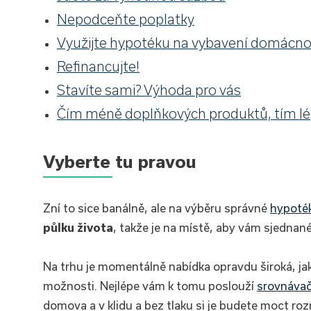
Nepodceňte poplatky
Využijte hypotéku na vybavení domácno
Refinancujte!
Stavíte sami? Výhoda pro vás
Čím méně doplňkových produktů, tím l
Vyberte tu pravou
Zní to sice banálně, ale na výběru správné
hypoté
půlku života
, takže je na místě, aby vám sjednan
Na trhu je momentálně nabídka opravdu široká, jak 
možnosti. Nejlépe vám k tomu poslouží
srovnávač
domova a v klidu a bez tlaku si je budete moct ro