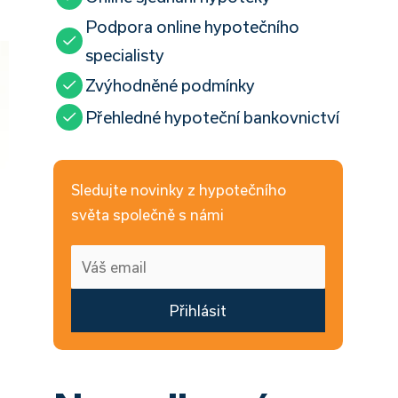
Podpora online hypotečního
specialisty
Zvýhodněné podmínky
Přehledné hypoteční bankovnictví
Sledujte novinky z hypotečního
světa společně s námi
Přihlásit