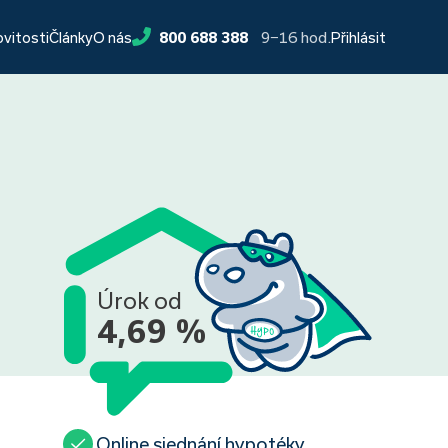
9−16 hod.
ovitosti
Články
O nás
800 688 388
Přihlásit
Úrok od
4,69 %
Online sjednání hypotéky