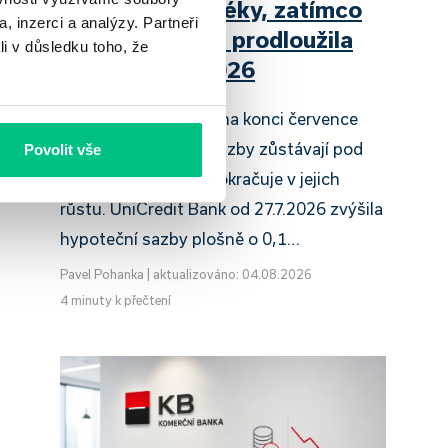
zdražuje hypotéky, zatímco
, inzerci a analýzy. Partneři
Raiffeisenbank prodloužila
li v důsledku toho, že
slevu do 6.9.2026
Český hypoteční trh na konci července
2026 potvrzuje, že sazby zůstávají pod
Povolit vše
tlakem a část bank pokračuje v jejich
růstu. UniCredit Bank od 27.7.2026 zvýšila
hypoteční sazby plošně o 0,1…
Pavel Pohanka
|
aktualizováno: 04.08.2026
4 minuty k přečtení