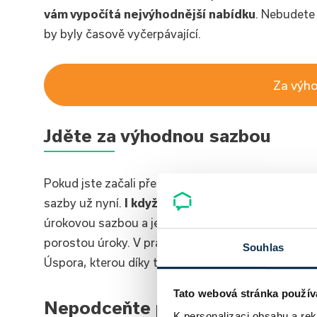
vám vypočítá nejvýhodnější nabídku
. Nebudete
by byly časově vyčerpávající.
Za výh
Jděte za výhodnou sazbou
Pokud jste začali přemýšlet ať už nad koupí bytu
sazby už nyní.
I když se nerozhodnete realizac
úrokovou sazbou a jednoduše čerpat později. Zajis
porostou úroky. V praxi to znamená, že můžete ban
Souhlas
Úspora, kterou díky tomu získáte, bude vzhledem
Tato webová stránka použív
Nepodceňte poplatky
K personalizaci obsahu a re