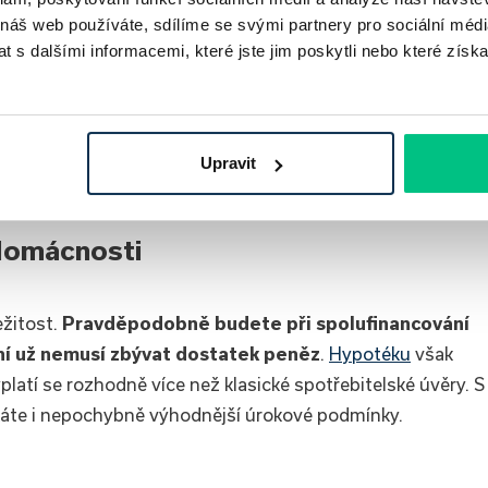
 náš web používáte, sdílíme se svými partnery pro sociální média
 s dalšími informacemi, které jste jim poskytli nebo které získa
 nepříjemně navýšit
. Jako u klasického bankovního
poplatek za znalecký posudek, za schválení úvěru, za
a vedení úvěrového účtu). Při výběru se vyplatí věnovat
teré si některé poplatky vůbec neúčtují. Proč tedy platit
Upravit
 domácnosti
žitost.
Pravděpodobně budete při spolufinancování
ní už nemusí zbývat dostatek peněz
.
Hypotéku
však
latí se rozhodně více než klasické spotřebitelské úvěry. S
skáte i nepochybně výhodnější úrokové podmínky.