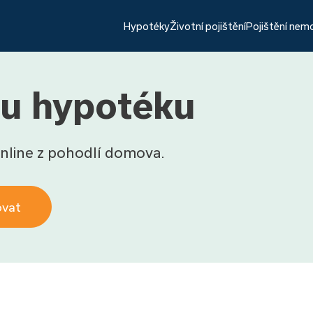
Hypotéky
Životní pojištění
Pojištění nem
ou hypotéku
nline z pohodlí domova.
ovat