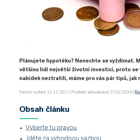
Plánujete hypotéku? Nenechte se vyždímat. Má
většinu lidí největší životní investicí, proto s
nabídek neztratili, máme pro vás pár tipů, jak n
Datum vydání: 11.10.2017 | Poslední aktualizace: 07.02.2024 |
Ro
Obsah článku
Vyberte tu pravou
Jděte za výhodnou sazbou