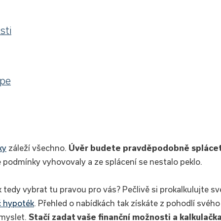
sti
épe
ky
záleží všechno.
Úvěr budete pravděpodobně spláce
é podmínky vyhovovaly a ze splácení se nestalo peklo.
tedy vybrat tu pravou pro vás? Pečlivě si prokalkulujte sv
 hypoték
. Přehled o nabídkách tak získáte z pohodlí svého
zmyslet.
Stačí zadat vaše finanční možnosti a kalkulačk