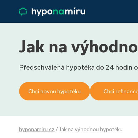
Jak na výhodn
Předschválená hypotéka do 24 hodin o
Chci novou hypotéku
Chci refinanc
hyponamiru.cz
/
Jak na výhodnou hypotéku