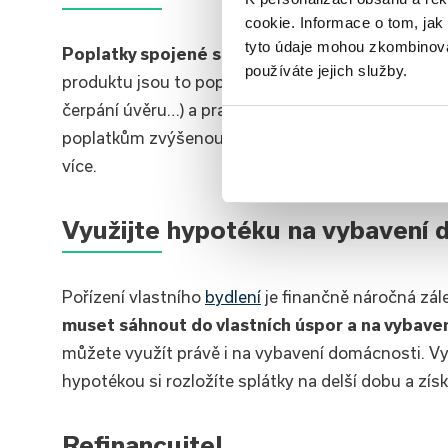
cookie. Informace o tom, jak
tyto údaje mohou zkombinovat
Poplatky spojené s hypotékou mohou její cenu
používáte jejich služby.
produktu jsou to poplatky jednorázové (například 
čerpání úvěru…) a pravidelné (například poplatek z
poplatkům zvýšenou pozornost. Jsou totiž banky, k
více.
Využijte hypotéku na vybavení
Pořízení vlastního
bydlení
je finančně náročná zále
muset sáhnout do vlastních úspor a na vybave
můžete využít právě i na vybavení domácnosti. Vyp
hypotékou si rozložíte splátky na delší dobu a zí
Refinancujte!