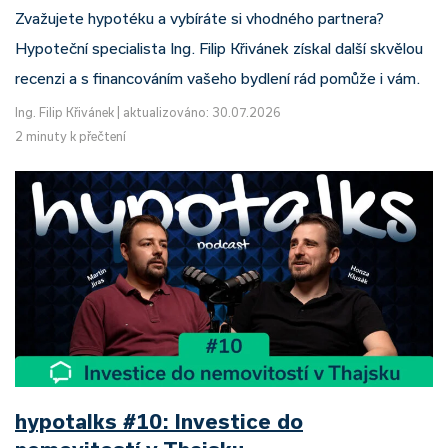
Zvažujete hypotéku a vybíráte si vhodného partnera?
Hypoteční specialista Ing. Filip Křivánek získal další skvělou
recenzi a s financováním vašeho bydlení rád pomůže i vám.
Ing. Filip Křivánek
|
aktualizováno: 30.07.2026
2 minuty k přečtení
hypotalks #10: Investice do