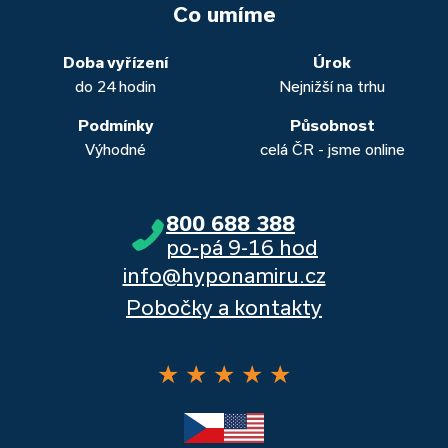
vašich aktuálních úvěrů na bydlení. Naši specialisté pro vás v
běžných účtů a rozhraním s názvem „Hypoteční zóna“.
to. Přesvědčte se sami.
Co umíme
obou případech najdou výhodné řešení, které “utáhnete”.
Dalšími kvalitními proklientskými bankami jsou Komerční
banka, Moneta a Raiffeisenbank.
Doba vyřízení
Úrok
do 24 hodin
Nejnižší na trhu
Podmínky
Působnost
Výhodné
celá ČR - jsme online
800 688 388
po-pá 9-16 hod
info@hyponamiru.cz
Pobočky a kontakty
★
★
★
★
★