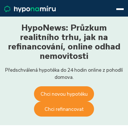
Hypotéky
Životní pojištění
Pojištění nemovitosti
HypoNews: Průzkum
Články
realitního trhu, jak na
O nás
refinancování, online odhad
800 688 388
9−16 hod.
nemovitosti
Přihlásit
Předschválená hypotéka do 24 hodin online z pohodlí
domova.
Chci novou hypotéku
Chci refinancovat