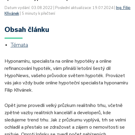
Datum vydání: 03.08.2022 | Poslední aktualizace: 19.07.2024 |
Ing. Filip
Křivánek
| 5 minuty k přečtení
Obsah článku
Témata
Hyponamíru, specialista na online hypotéky a online
refinancování hypoték, vám přináší letošní šestý díl
HypoNews, vašeho průvodce světem hypoték. Provázet
vás jako vždy bude online hypoteční specialista hyponamíru
Filip Křivánek.
Opět jsme provedli velký průzkum realitního trhu, včetně
zpětné vazby realitních kanceláří a developerů, kde
sledujeme trend trhu. Jak z průzkumu vyplývá, trh se velmi
ochladil a přestalo se zdražovat a zájem o nemovitosti se
snižuje. Oproti loňsku se zvedl počet nabízených