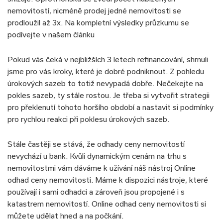
nemovitostí, nicméně prodej jedné nemovitosti se
prodloužil až 3x. Na kompletní výsledky průzkumu se
podívejte v našem článku
Pokud vás čeká v nejbližších 3 letech refinancování, shrnuli
jsme pro vás kroky, které je dobré podniknout. Z pohledu
úrokových sazeb to totiž nevypadá dobře. Nečekejte na
pokles sazeb, ty stále rostou. Je třeba si vytvořit strategii
pro překlenutí tohoto horšího období a nastavit si podmínky
pro rychlou reakci při poklesu úrokových sazeb.
Stále častěji se stává, že odhady ceny nemovitostí
nevychází u bank. Kvůli dynamickým cenám na trhu s
nemovitostmi vám dáváme k užívání náš nástroj Online
odhad ceny nemovitosti. Máme k dispozici nástroje, které
používají i sami odhadci a zároveň jsou propojené i s
katastrem nemovitostí. Online odhad ceny nemovitosti si
můžete udělat hned a na počkání.