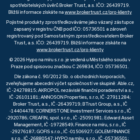
spotřebitelských úvěrů Broker Trust, a.s. IČO: 26439719.
Bližší informace získáte na
www.brokertrust.cz/pro-klienty
Pojistné produkty zprostředkováváme jako vázaný zástupce
zapsaný v registru ČNB pod IČO: 05736501 a zároveň
registrovaný pod Samostatným zprostředkovatelem Broker
Trust, a.s. IČO: 26439719. Bližší informace získáte na
www.brokertrust.cz/pro-klienty
© 2026 Hypo na míru s.r.o. je vedená u Městského soudu v
Praze pod spisovou značkou C 269834, IČO: 05736501.
Dle zákona č. 90/2012 Sb. o obchodních korporacích,
zveřejňujeme abecední výčet společností ve skupině: Able.cz,
IČ -24278815; AKROPOL nezávislé finanční poradenství a.s.,
IČ -26101181; ANNOSON Properties, s.r.o, IČ -27911284;
Broker Trust, a.s., IČ -26439719; BTrust Group, a.s., IČ
-14404478; CORNERSTONE Investment Services s.r.o., IČ
-2920786; CREAFIN, spol. s r.o., IČ -25091981; Edward Asset
Management, IČ -19728549; Finance na míru, s.r.o., IČ
-29276187; GOFIS s.r.o., IČ -01506927; GOLEM FINANCE
s.r.o., IČ -26880547; HYPO na míru, s.r.o., IČ -05736501;