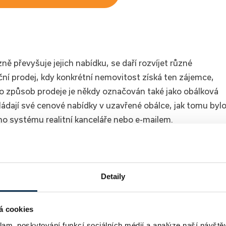
ě převyšuje jejich nabídku, se daří rozvíjet různé
ční prodej, kdy konkrétní nemovitost získá ten zájemce,
to způsob prodeje je někdy označován také jako obálková
ádají své cenové nabídky v uzavřené obálce, jak tomu byl
ího systému realitní kanceláře nebo e-mailem.
v aukci
Detaily
 vlastní úspory, ale také hypoteční úvěr. Využít lze
o její samotné schválení dodává zájemce o úvěr žádost a
á cookies
). Po skončení aukce lze bance nabídnou do zástavy právě
klam, poskytování funkcí sociálních médií a analýze naší návšt