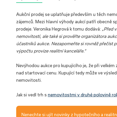
Aukční prodej se uplatňuje především u těch nemo
zájemců. Mezi hlavní výhody aukcí patří obecně s
prodeje. Veronika Hegrová k tomu dodává:
„Před 
nemovitostí, ale také si prověřte organizátora a
účastníků aukce. Nezapomeňte si rovněž přečíst pr
výpočtu provize realitní kanceláře.“
Nevýhodou aukce pro kupujícího je, že při velké
nad startovací cenu. Kupující tedy může ve výsle
nemovitosti.
Jak si vedl trh s
nemovitostmi v druhé polovině r
Nenechte si ujít novinky z hypotečního a realitní