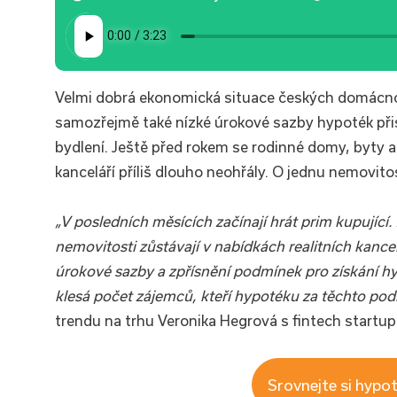
Velmi dobrá ekonomická situace českých domácnos
samozřejmě také nízké úrokové sazby hypoték přis
bydlení. Ještě před rokem se rodinné domy, byty a 
kanceláří příliš dlouho neohřály. O jednu nemovit
„V posledních měsících začínají hrát prim kupující.
nemovitosti zůstávají v nabídkách realitních kanc
úrokové sazby a zpřísnění podmínek pro získání h
klesá počet zájemců, kteří hypotéku za těchto po
trendu na trhu Veronika Hegrová s fintech startu
Srovnejte si hypot