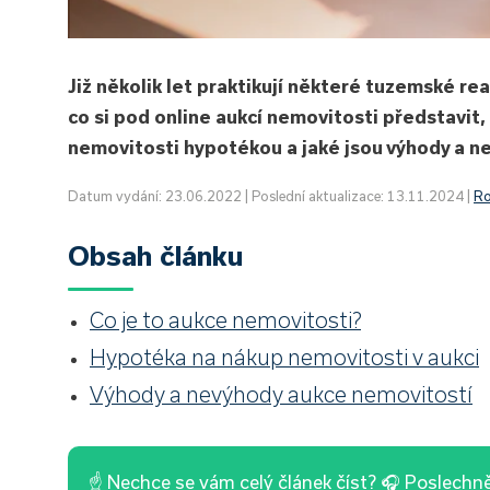
Již několik let praktikují některé tuzemské rea
co si pod online aukcí nemovitosti představit,
nemovitosti hypotékou a jaké jsou výhody a ne
Datum vydání: 23.06.2022 | Poslední aktualizace: 13.11.2024 |
Ro
Obsah článku
Co je to aukce nemovitosti?
Hypotéka na nákup nemovitosti v aukci
Výhody a nevýhody aukce nemovitostí
☝ Nechce se vám celý článek číst? 🎧 Poslechnět