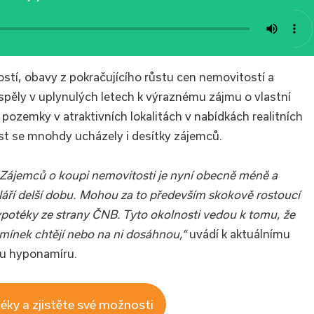
tí, obavy z pokračujícího růstu cen nemovitostí a
pěly v uplynulých letech k výraznému zájmu o vlastní
pozemky v atraktivních lokalitách v nabídkách realitních
ost se mnohdy ucházely i desítky zájemců.
Zájemců o koupi nemovitosti je nyní obecně méně a
eláří delší dobu. Mohou za to především skokově rostoucí
ypotéky ze strany ČNB. Tyto okolnosti vedou k tomu, že
dmínek chtějí nebo na ni dosáhnou
,“
uvádí k aktuálnímu
pu hyponamíru.
éky a zjistěte své možnosti