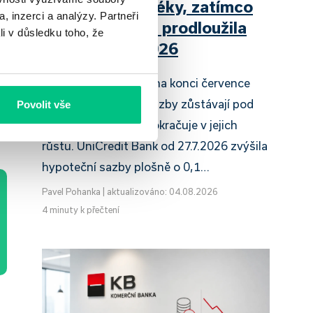
zdražuje hypotéky, zatímco
, inzerci a analýzy. Partneři
Raiffeisenbank prodloužila
li v důsledku toho, že
slevu do 6.9.2026
Český hypoteční trh na konci července
2026 potvrzuje, že sazby zůstávají pod
Povolit vše
tlakem a část bank pokračuje v jejich
růstu. UniCredit Bank od 27.7.2026 zvýšila
hypoteční sazby plošně o 0,1…
Pavel Pohanka
|
aktualizováno: 04.08.2026
4 minuty k přečtení