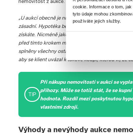
nemovitost z aukce.
cookie. Informace o tom, jak
tyto údaje mohou zkombinovat
„U aukcí obecně je nutné vždy dobře propočítat lhů
používáte jejich služby.
zásadní. Hypotéka bez nemovitosti může být perfe
získáte. Nicméně jako každá koupě na hypotéku, i
před tímto krokem musí proběhnout odhad nemovi
splněny všechny ostatní podmínky pro načerpání 
aby se klient uvázal k takové koupi, kterou ví, že č
P
ři nákupu nemovitosti v aukci se vypl
příhozy. Může se totiž stát, že se kupní 
TIP
hodnota. Rozdíl mezi poskytnutou hypo
vlastními zdroji.
Výhody a nevýhody aukce nemo