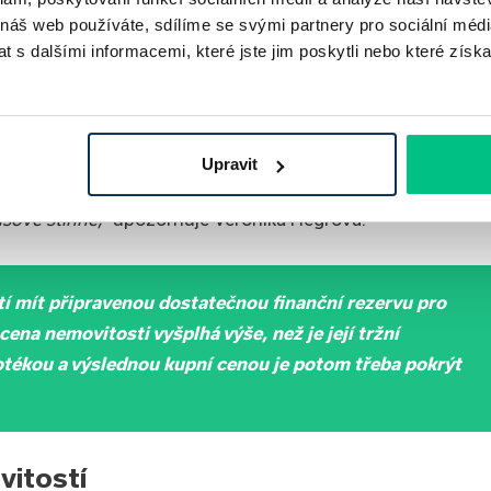
 náš web používáte, sdílíme se svými partnery pro sociální média
 s dalšími informacemi, které jste jim poskytli nebo které získa
ty plynoucí z aukčního přístupu k nemovitosti, to je zcela
ktním nástrojem, protože dopředu víte, že úvěr opravdu
 ta aukční musí být zakončena načerpáním peněz. A ještě
tosti, musí být předložena kupní smlouva a
také musí být
Upravit
hypotéky
. Proto je potřeba znát termíny načerpání peněz,
asově stihne,“
upozorňuje Veronika Hegrová.
atí mít připravenou dostatečnou finanční rezervu pro
cena nemovitosti vyšplhá výše, než je její tržní
tékou a výslednou kupní cenou je potom třeba pokrýt
vitostí