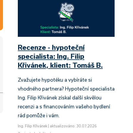
Recenze - hypoteční
specialista: Ing. Filip
Křivánek, klient: Tomáš B.
Zvažujete hypotéku a vybíráte si
vhodného partnera? Hypoteční specialista
Ing. Filip Křivánek získal další skvělou
recenzi a s financováním vašeho bydlení
rád pomůže i vám.
Ing. Filip Křivánek
|
aktualizováno: 30.07.2026