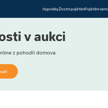
Hypotéky
Životní pojištění
Pojištění nem
sti v aukci
nline z pohodlí domova.
ovat