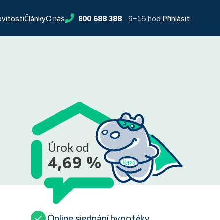
9−16 hod.
ovitosti
Články
O nás
800 688 388
Přihlásit
Úrok od
4,69 %
Online sjednání hypotéky