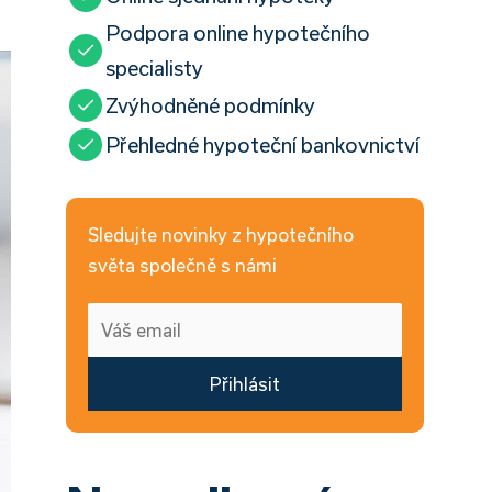
Podpora online hypotečního
specialisty
Zvýhodněné podmínky
Přehledné hypoteční bankovnictví
Sledujte novinky z hypotečního
světa společně s námi
Přihlásit