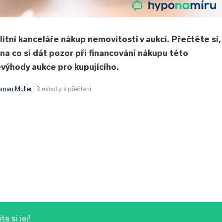
litní kanceláře nákup nemovitosti v aukci. Přečtěte si,
 na co si dát pozor při financování nákupu této
výhody aukce pro kupujícího.
man Müller
| 3 minuty k přečtení
e si jej!