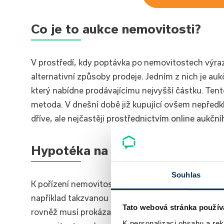
Co je to aukce nemovitosti?
V prostředí, kdy poptávka po nemovitostech výrazn
alternativní způsoby prodeje. Jedním z nich je auk
který nabídne prodávajícímu nejvyšší částku. Ten
metoda. V dnešní době již kupující ovšem nepředkl
dříve, ale nejčastěji prostřednictvím online aukčn
Hypotéka na nákup nemovitosti 
Souhlas
K pořízení nemovitosti v aukci můžete využít nejen
například takzvanou hypotéku bez nemovitosti. Pr
Tato webová stránka použív
rovněž musí prokázat dostatečnou
bonitu
(příjem
K personalizaci obsahu a re