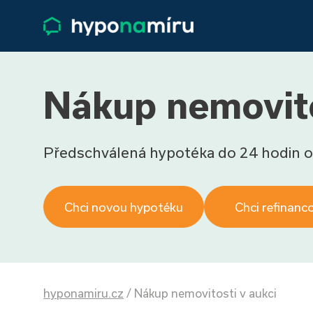
Nákup nemovito
Předschválená hypotéka do 24 hodin o
Chci novou hypotéku
Chci refinanc
hyponamiru.cz
/
Nákup nemovitosti v aukci