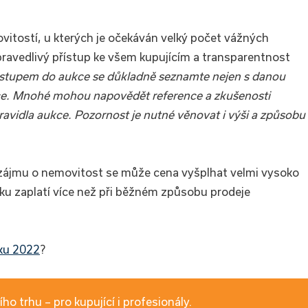
vitostí, u kterých je očekáván velký počet vážných
pravedlivý přístup ke všem kupujícím a transparentnost
vstupem do aukce se důkladně seznamte nejen s danou
ukce. Mnohé mohou napovědět reference a zkušenosti
avidla aukce. Pozornost je nutné věnovat i výši a způsobu
m zájmu o nemovitost se může cena vyšplhat velmi vysoko
dku zaplatí více než při běžném způsobu prodeje
oku 2022
?
ho trhu – pro kupující i profesionály.