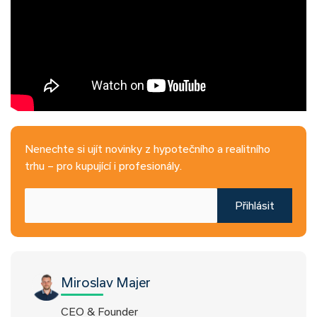
Nenechte si ujít novinky z hypotečního a realitního
trhu – pro kupující i profesionály.
Přihlásit
Miroslav Majer
CEO & Founder