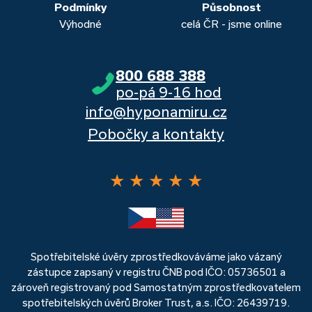
Podmínky
Působnost
Výhodné
celá ČR - jsme online
800 688 388
po-pá 9-16 hod
info@hyponamiru.cz
Pobočky a kontakty
★
★
★
★
★
Spotřebitelské úvěry zprostředkováváme jako vázaný
zástupce zapsaný v registru ČNB pod IČO: 05736501 a
zároveň registrovaný pod Samostatným zprostředkovatelem
spotřebitelských úvěrů Broker Trust, a.s. IČO: 26439719.