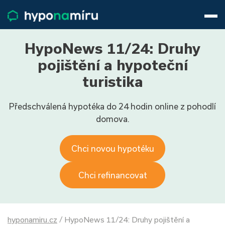
Hypotéky
Životní pojištění
Pojištění nemovitosti
HypoNews 11/24: Druhy
Články
pojištění a hypoteční
O nás
turistika
800 688 388
9−16 hod.
Předschválená hypotéka do 24 hodin online z pohodlí
Přihlásit
domova.
Chci novou hypotéku
Chci refinancovat
hyponamiru.cz
/
HypoNews 11/24: Druhy pojištění a