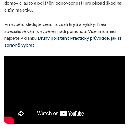
domov či auto a pojištění odpovědnosti pro případ škod na
cizím majetku.
Při výběru sledujte cenu, rozsah krytí a výluky. Naši
specialisté vám s výběrem rádi pomohou. Více informací
najdete v článku
Druhy pojištění: Praktický průvodce, jak si
správně vybrat.