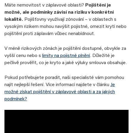
Máte nemovitost v záplavové oblasti?
Pojištění je
možné, ale podmínky závisí na riziku v konkrétní
lokalitě.
Pojišťovny využívají zónování – v oblastech s
vysokým rizikem mohou navýšit pojistné, omezit krytí nebo
pojištění proti záplavám vůbec nenabídnout.
V méně rizikových zónách je pojištění dostupné, obvykle za
vyšší cenu nebo s
limity na pojistné plnění
. Důležité je
pečlivě prověřit, co je kryto a jaké výluky smlouva obsahuje.
Pokud potřebujete poradit, naši specialisté vám pomohou
najít nejlepší řešení. Více informací najdete v článku
Je
možné získat pojištění v záplavové oblasti a za jakých
podmínek?