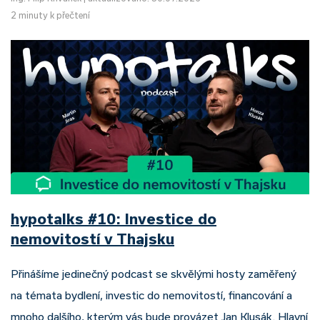
2 minuty k přečtení
hypotalks #10: Investice do
nemovitostí v Thajsku
Přinášíme jedinečný podcast se skvělými hosty zaměřený
na témata bydlení, investic do nemovitostí, financování a
mnoho dalšího, kterým vás bude provázet Jan Klusák. Hlavní