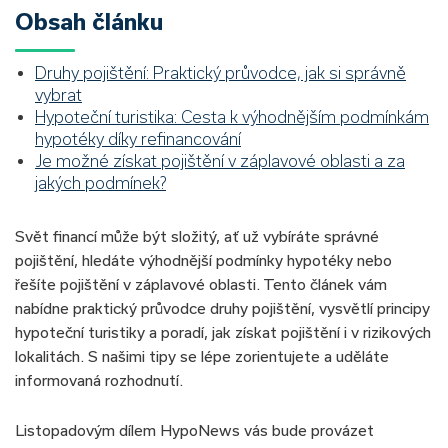
Obsah článku
Druhy pojištění: Praktický průvodce, jak si správně
vybrat
Hypoteční turistika: Cesta k výhodnějším podmínkám
hypotéky díky refinancování
Je možné získat pojištění v záplavové oblasti a za
jakých podmínek?
Svět financí může být složitý, ať už vybíráte správné
pojištění, hledáte výhodnější podmínky hypotéky nebo
řešíte pojištění v záplavové oblasti. Tento článek vám
nabídne praktický průvodce druhy pojištění, vysvětlí principy
hypoteční turistiky a poradí, jak získat pojištění i v rizikových
lokalitách. S našimi tipy se lépe zorientujete a uděláte
informovaná rozhodnutí.
Listopadovým dílem HypoNews vás bude provázet