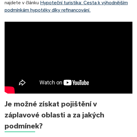
najdete v článku
Hypoteční turistika: Cesta k výhodnějším
podmínkám hypotéky díky refinancování.
Je možné získat pojištění v
záplavové oblasti a za jakých
podmínek?