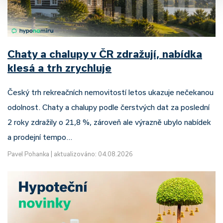
Chaty a chalupy v ČR zdražují, nabídka
klesá a trh zrychluje
Český trh rekreačních nemovitostí letos ukazuje nečekanou
odolnost. Chaty a chalupy podle čerstvých dat za poslední
2 roky zdražily o 21,8 %, zároveň ale výrazně ubylo nabídek
a prodejní tempo…
Pavel Pohanka
|
aktualizováno: 04.08.2026