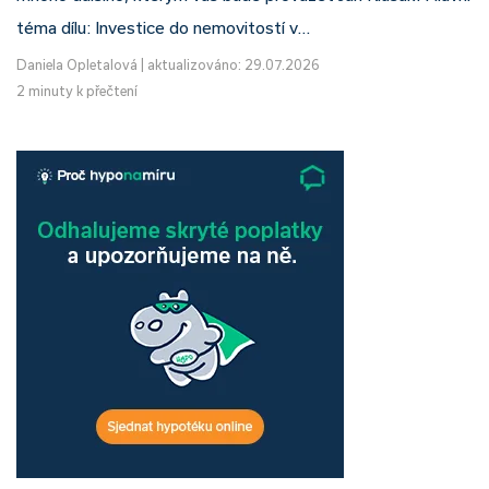
téma dílu: Investice do nemovitostí v…
Daniela Opletalová
|
aktualizováno: 29.07.2026
2 minuty k přečtení