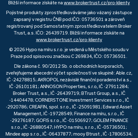
Bližší informace získáte na
www.brokertrust.cz/pro-klienty
Pojistné produkty zprostředkováváme jako vázaný zástupce
zapsaný v registru ČNB pod IČO: 05736501 a zároveň
registrovaný pod Samostatným zprostředkovatelem Broker
Trust, a.s. IČO: 26439719. Bližší informace získáte na
www.brokertrust.cz/pro-klienty
© 2026 Hypo na míru s.r.o. je vedená u Městského soudu v
Praze pod spisovou značkou C 269834, IČO: 05736501.
Dle zákona č. 90/2012 Sb. o obchodních korporacích,
zveřejňujeme abecední výčet společností ve skupině: Able.cz,
IČ -24278815; AKROPOL nezávislé finanční poradenství a.s.,
IČ -26101181; ANNOSON Properties, s.r.o, IČ -27911284;
Broker Trust, a.s., IČ -26439719; BTrust Group, a.s., IČ
-14404478; CORNERSTONE Investment Services s.r.o., IČ
-2920786; CREAFIN, spol. s r.o., IČ -25091981; Edward Asset
Management, IČ -19728549; Finance na míru, s.r.o., IČ
-29276187; GOFIS s.r.o., IČ -01506927; GOLEM FINANCE
s.r.o., IČ -26880547; HYPO na míru, s.r.o., IČ -05736501;
Mindee app s.r.o., IČ -06437877; mooy Btrust , IČ -17806534;