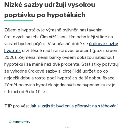
Nízké sazby udržují vysokou
poptávku po hypotékách
Zájem o hypotéky je výrazně ovlivněn nastavením
úrokových sazeb. Čím nižší jsou, tím ochotněji si lidé na
vlastní bydlení půjčují. V současné době se
úrokové sazby
hypoték
drží těsně nad hranicí dvou procent (pozn. srpen
2020). Zejména menší banky ovšem dokážou nabídnout
hypotéku i za méně než dvě procenta. Statistiky potvrzují,
že výhodné úrokové sazby si chtějí lidé udržet po co
nejdelší dobu a roste podíl hypoték s delší dobou fixace.
Téměř polovina hypoték sjednaných na hyponamiru.cz je
s fixací od 6 do 10 let.
TIP pro vás:
Jak si zajistit bydlení a připravit na stěhování