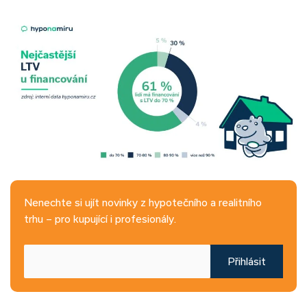
Nenechte si ujít novinky z hypotečního a realitního
trhu – pro kupující i profesionály.
Přihlásit