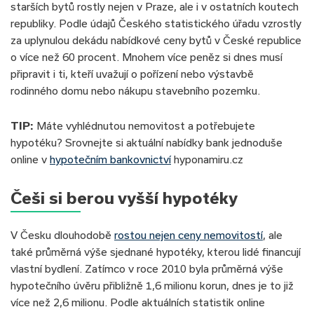
starších bytů rostly nejen v Praze, ale i v ostatních koutech
republiky. Podle údajů Českého statistického úřadu vzrostly
za uplynulou dekádu nabídkové ceny bytů v České republice
o více než 60 procent. Mnohem více peněz si dnes musí
připravit i ti, kteří uvažují o pořízení nebo výstavbě
rodinného domu nebo nákupu stavebního pozemku.
TIP:
Máte vyhlédnutou nemovitost a potřebujete
hypotéku? Srovnejte si aktuální nabídky bank jednoduše
online v
hypotečním bankovnictví
hyponamiru.cz
Češi si berou vyšší hypotéky
V Česku dlouhodobě
rostou nejen ceny nemovitostí
, ale
také průměrná výše sjednané hypotéky, kterou lidé financují
vlastní bydlení. Zatímco v roce 2010 byla průměrná výše
hypotečního úvěru přibližně 1,6 milionu korun, dnes je to již
více než 2,6 milionu. Podle aktuálních statistik online