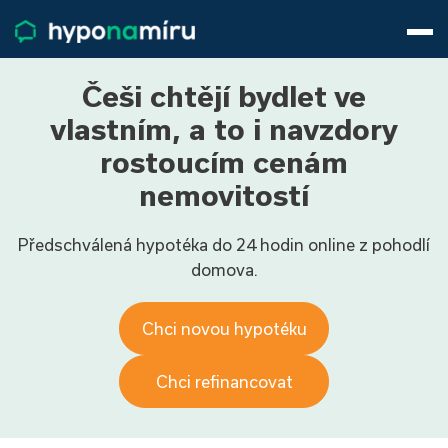
Hypotéky
Životní pojištění
Pojištění nemovitosti
Češi chtějí bydlet ve
Články
vlastním, a to i navzdory
O nás
rostoucím cenám
800 688 388
9−16 hod.
nemovitostí
Přihlásit
Předschválená hypotéka do 24 hodin online z pohodlí
domova.
Chci novou hypotéku
Chci refinancovat