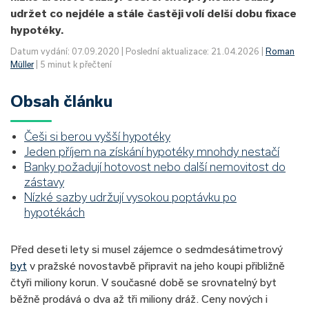
udržet co nejdéle a stále častěji volí delší dobu fixace
hypotéky.
Datum vydání: 07.09.2020 | Poslední aktualizace: 21.04.2026 |
Roman
Müller
| 5 minut k přečtení
Obsah článku
Češi si berou vyšší hypotéky
Jeden příjem na získání hypotéky mnohdy nestačí
Banky požadují hotovost nebo další nemovitost do
zástavy
Nízké sazby udržují vysokou poptávku po
hypotékách
Před deseti lety si musel zájemce o sedmdesátimetrový
byt
v pražské novostavbě připravit na jeho koupi přibližně
čtyři miliony korun. V současné době se srovnatelný byt
běžně prodává o dva až tři miliony dráž. Ceny nových i