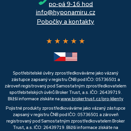
po-pá 9-16 hod
info@hyponamiru.cz
Pobočky a kontakty
★
★
★
★
★
Spotřebitelské úvěry zprostředkováváme jako vázaný
zástupce zapsaný v registru ČNB pod IČO: 05736501 a
zároveň registrovaný pod Samostatným zprostředkovatelem
spotřebitelských úvěrů Broker Trust, a.s. IČO: 26439719.
Bližší informace získáte na
www.brokertrust.cz/pro-klienty
Pojistné produkty zprostředkováváme jako vázaný zástupce
zapsaný v registru ČNB pod IČO: 05736501 a zároveň
registrovaný pod Samostatným zprostředkovatelem Broker
Trust, a.s. IČO: 26439719. Bližší informace získáte na