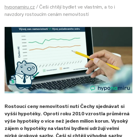
hyponamiru.cz
/
Češi chtějí bydlet ve vlastním, a to i
navzdory rostoucím cenám nemovitostí
Rostoucí ceny nemovitostí nutí Čechy sjednávat si
vyšší hypotéky. Oproti roku 2010 vzrostla průměrná
výše hypotéky o více než jeden milion korun. Vysoký
zájem o hypotéky na vlastní bydlení udržují velmi
nízké úrokové sazby. Češi si chtějí výhodné sazby