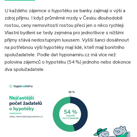
U každého zájemce o hypotéku se banky zajímají o výši a
zdroj příjmu. I když průměrné mzdy v Česku dlouhodobě
rostou, ceny nemovitostí rostou přeci jen o něco rychleji.
Vlastní bydlení se tedy zejména pro jednotlivce s nižšími
příjmy stává nedostupným luxusem. Vyšší šanci dosáhnout
na potřebnou výši hypotéky mají lidé, kteří mají bonitního
spolužadatele. Podle dat hyponamiru.cz má více než
polovina zájemců o hypotéku (54 %) jednoho nebo dokonce
dva spolužadatele.