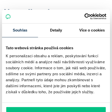
Napsali o nás
★
★
★
★
★
Souhlas
Detaily
Více o cookies
Hodnocení:
4.9
|
579
recenzí
Tato webová stránka používá cookies
Všechna hodnocení
K personalizaci obsahu a reklam, poskytování funkcí
sociálních médií a analýze naší návštěvnosti využíváme
soubory cookie. Informace o tom, jak náš web používáte,
sdílíme se svými partnery pro sociální média, inzerci a
analýzy. Partneři tyto údaje mohou zkombinovat s
dalšími informacemi, které jste jim poskytli nebo které
získali v důsledku toho, že používáte jejich služby.