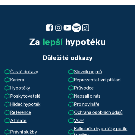
Za
lepší
hypotéku
Důležité odkazy
Časté dotazy
Slovník pojmů
Kariéra
Reprezentativní příklad
Hypotéky
Průvodce
Poskytovatelé
Napsali o nás
Hlídač hypoték
Pro novináře
Reference
Ochrana osobních údajů
Affiliate
VOP
Kalkulačka hypotéky podle
Právní služby