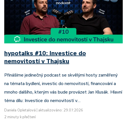
hypotalks #10: Investice do
nemovitostí v Thajsku
Přinášíme jedinečný podcast se skvělými hosty zaměřený
na témata bydlení, investic do nemovitostí, financování a
mnoho dalšího, kterým vás bude provázet Jan Klusák. Hlavní
téma dílu: Investice do nemovitostí v…
Daniela Opletalová
|
aktualizováno: 29.07.2026
2 minuty k přečtení