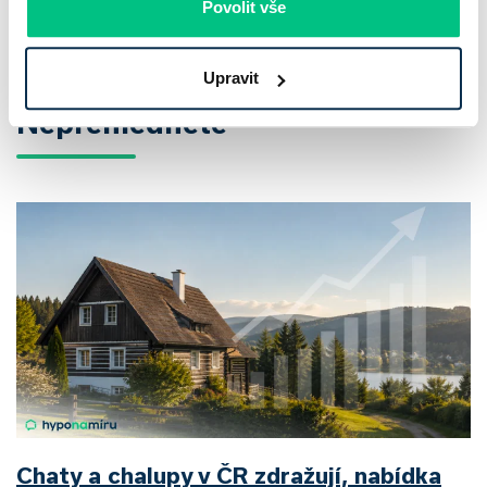
Povolit vše
Více článků
Upravit
Nepřehlédněte
Chaty a chalupy v ČR zdražují, nabídka