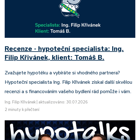
Recenze - hypoteční specialista: Ing.
Filip Křivánek, klient: Tomáš B.
Zvažujete hypotéku a vybíráte si vhodného partnera?
Hypoteční specialista Ing. Filip Křivánek získal další skvělou
recenzi a s financováním vašeho bydlení rád pomůže i vám.
Ing. Filip Křivánek
|
aktualizováno: 30.07.2026
2 minuty k přečtení