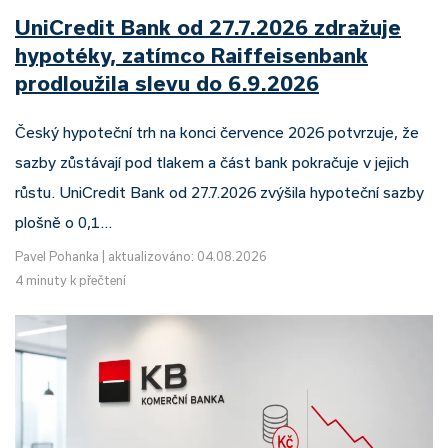
UniCredit Bank od 27.7.2026 zdražuje
hypotéky, zatímco Raiffeisenbank
prodloužila slevu do 6.9.2026
Český hypoteční trh na konci července 2026 potvrzuje, že
sazby zůstávají pod tlakem a část bank pokračuje v jejich
růstu. UniCredit Bank od 27.7.2026 zvýšila hypoteční sazby
plošně o 0,1…
Pavel Pohanka
|
aktualizováno: 04.08.2026
4 minuty k přečtení