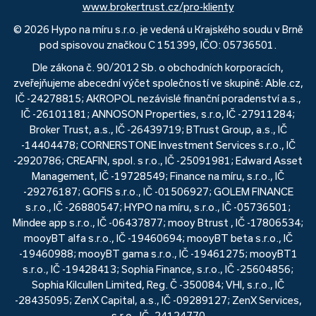
www.brokertrust.cz/pro-klienty
© 2026 Hypo na míru s.r.o. je vedená u Krajského soudu v Brně
pod spisovou značkou C 151399, IČO: 05736501.
Dle zákona č. 90/2012 Sb. o obchodních korporacích,
zveřejňujeme abecední výčet společností ve skupině: Able.cz,
IČ -24278815; AKROPOL nezávislé finanční poradenství a.s.,
IČ -26101181; ANNOSON Properties, s.r.o, IČ -27911284;
Broker Trust, a.s., IČ -26439719; BTrust Group, a.s., IČ
-14404478; CORNERSTONE Investment Services s.r.o., IČ
-2920786; CREAFIN, spol. s r.o., IČ -25091981; Edward Asset
Management, IČ -19728549; Finance na míru, s.r.o., IČ
-29276187; GOFIS s.r.o., IČ -01506927; GOLEM FINANCE
s.r.o., IČ -26880547; HYPO na míru, s.r.o., IČ -05736501;
Mindee app s.r.o., IČ -06437877; mooy Btrust , IČ -17806534;
mooyBT alfa s.r.o., IČ -19460694; mooyBT beta s.r.o., IČ
-19460988; mooyBT gama s.r.o., IČ -19461275; mooyBT1
s.r.o., IČ -19428413; Sophia Finance, s.r.o., IČ -25604856;
Sophia Kilcullen Limited, Reg. Č -350084; VHI, s.r.o., IČ
-28435095; ZenX Capital, a.s., IČ -09289127; ZenX Services,
s.r.o., IČ -24124770