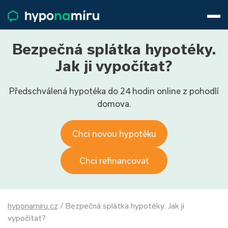
Hypotéky
Životní pojištění
Pojištění nemovitosti
Bezpečná splátka hypotéky.
Články
Jak ji vypočítat?
O nás
Předschválená hypotéka do 24 hodin online z pohodlí
800 688 388
9−16 hod.
domova.
Přihlásit
Chci novou hypotéku
Chci refinancovat
hyponamiru.cz
/
Bezpečná splátka hypotéky. Jak ji
vypočítat?