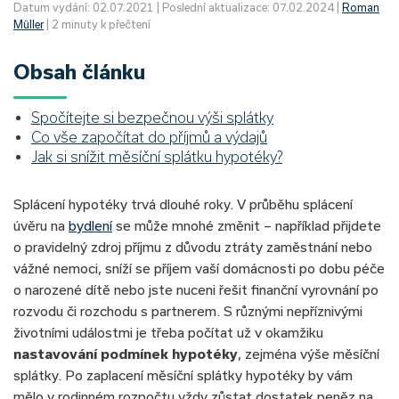
Datum vydání: 02.07.2021 | Poslední aktualizace: 07.02.2024 |
Roman
Müller
| 2 minuty k přečtení
Obsah článku
Spočítejte si bezpečnou výši splátky
Co vše započítat do příjmů a výdajů
Jak si snížit měsíční splátku hypotéky?
Splácení hypotéky trvá dlouhé roky. V průběhu splácení
úvěru na
bydlení
se může mnohé změnit – například přijdete
o pravidelný zdroj příjmu z důvodu ztráty zaměstnání nebo
vážné nemoci, sníží se příjem vaší domácnosti po dobu péče
o narozené dítě nebo jste nuceni řešit finanční vyrovnání po
rozvodu či rozchodu s partnerem. S různými nepříznivými
životními událostmi je třeba počítat už v okamžiku
nastavování podmínek hypotéky
, zejména výše měsíční
splátky. Po zaplacení měsíční splátky hypotéky by vám
mělo v rodinném rozpočtu vždy zůstat dostatek peněz na