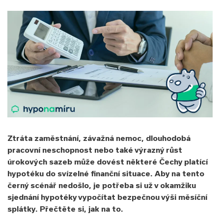
Ztráta zaměstnání, závažná nemoc, dlouhodobá
pracovní neschopnost nebo také výrazný růst
úrokových sazeb může dovést některé Čechy platící
hypotéku do svízelné finanční situace. Aby na tento
černý scénář nedošlo, je potřeba si už v okamžiku
sjednání hypotéky vypočítat bezpečnou výši měsíční
splátky. Přečtěte si, jak na to.