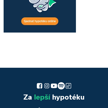
Za
lepší
hypotéku