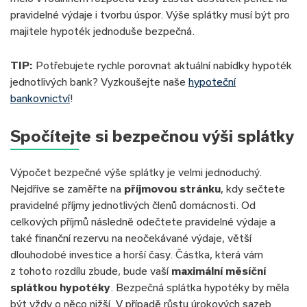
pravidelné výdaje i tvorbu úspor. Výše splátky musí být pro
majitele hypoték jednoduše bezpečná.
TIP:
Potřebujete rychle porovnat aktuální nabídky hypoték
jednotlivých bank? Vyzkoušejte naše
hypoteční
bankovnictví
!
Spočítejte si bezpečnou výši splátky
Výpočet bezpečné výše splátky je velmi jednoduchý.
Nejdříve se zaměřte na
příjmovou stránku
, kdy sečtete
pravidelné příjmy jednotlivých členů domácnosti. Od
celkových příjmů následně odečtete pravidelné výdaje a
také finanční rezervu na neočekávané výdaje, větší
dlouhodobé investice a horší časy. Částka, která vám
z tohoto rozdílu zbude, bude vaší
maximální měsíční
splátkou hypotéky
. Bezpečná splátka hypotéky by měla
být vždy o něco nižší. V případě růstu úrokových sazeb