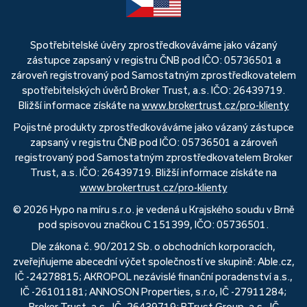
Spotřebitelské úvěry zprostředkováváme jako vázaný
zástupce zapsaný v registru ČNB pod IČO: 05736501 a
zároveň registrovaný pod Samostatným zprostředkovatelem
spotřebitelských úvěrů Broker Trust, a.s. IČO: 26439719.
Bližší informace získáte na
www.brokertrust.cz/pro-klienty
Pojistné produkty zprostředkováváme jako vázaný zástupce
zapsaný v registru ČNB pod IČO: 05736501 a zároveň
registrovaný pod Samostatným zprostředkovatelem Broker
Trust, a.s. IČO: 26439719. Bližší informace získáte na
www.brokertrust.cz/pro-klienty
© 2026 Hypo na míru s.r.o. je vedená u Krajského soudu v Brně
pod spisovou značkou C 151399, IČO: 05736501.
Dle zákona č. 90/2012 Sb. o obchodních korporacích,
zveřejňujeme abecední výčet společností ve skupině: Able.cz,
IČ -24278815; AKROPOL nezávislé finanční poradenství a.s.,
IČ -26101181; ANNOSON Properties, s.r.o, IČ -27911284;
Broker Trust, a.s., IČ -26439719; BTrust Group, a.s., IČ