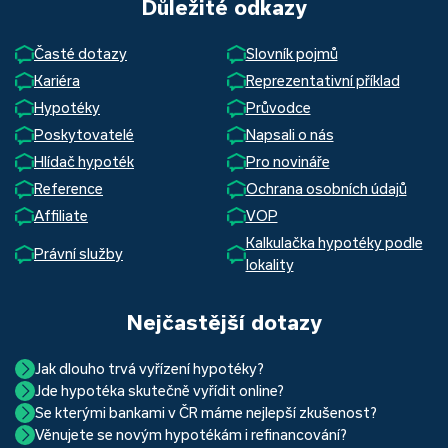
Důležité odkazy
Časté dotazy
Slovník pojmů
Kariéra
Reprezentativní příklad
Hypotéky
Průvodce
Poskytovatelé
Napsali o nás
Hlídač hypoték
Pro novináře
Reference
Ochrana osobních údajů
Affiliate
VOP
Kalkulačka hypotéky podle
Právní služby
lokality
Nejčastější dotazy
Jak dlouho trvá vyřízení hypotéky?
Jde hypotéka skutečně vyřídit online?
Hypotéka se dá zvládnout za měsíc i za tři. Nejčastěji její
Se kterými bankami v ČR máme nejlepší zkušenost?
Ano, skutečně jde. Díky moderním technologiím, které
uzavření trvá okolo 2 měsíců. Důvodem je především
Věnujete se novým hypotékám i refinancování?
Nejvíce proklientská je určitě Hypoteční banka. Svou
používáme, již do banky při vyřizování hypotéky skutečně
schvalovací proces na straně bank. Existuje však řada cest,