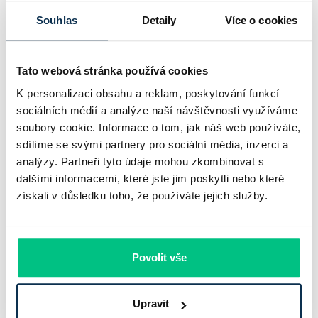
Souhlas
Detaily
Více o cookies
Tato webová stránka používá cookies
K personalizaci obsahu a reklam, poskytování funkcí
sociálních médií a analýze naší návštěvnosti využíváme
soubory cookie. Informace o tom, jak náš web používáte,
sdílíme se svými partnery pro sociální média, inzerci a
analýzy. Partneři tyto údaje mohou zkombinovat s
Chaty a chalupy v ČR zdražují, nabídka
dalšími informacemi, které jste jim poskytli nebo které
získali v důsledku toho, že používáte jejich služby.
klesá a trh zrychluje
Český trh rekreačních nemovitostí letos ukazuje nečekanou
odolnost. Chaty a chalupy podle čerstvých dat za poslední
Povolit vše
2 roky zdražily o 21,8 %, zároveň ale výrazně ubylo nabídek
a prodejní tempo…
Upravit