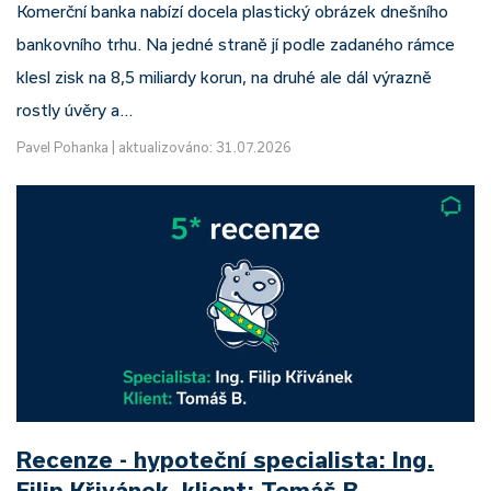
Komerční banka nabízí docela plastický obrázek dnešního
bankovního trhu. Na jedné straně jí podle zadaného rámce
klesl zisk na 8,5 miliardy korun, na druhé ale dál výrazně
rostly úvěry a…
Pavel Pohanka
|
aktualizováno: 31.07.2026
Recenze - hypoteční specialista: Ing.
Filip Křivánek, klient: Tomáš B.