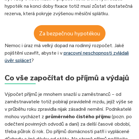
hypoték na konci doby fixace totiž musí zůstat dostatečná
rezerva, která pokryje zvýšenou měsíční splátku.
Za bezpečnou hypotékou
Nemoc i úraz má velký dopad na rodinný rozpočet. Jaké
pojištění uzavřít, abyste i v
pracovní neschopnosti zvládali
úvěr splácet
?
Co vše započítat do příjmů a výdajů
Výpočet příjmů je mnohem snazší u zaměstnanců – od
zaměstnavatele totiž pobírají pravidelně mzdu, jejíž výše se
v průběhu roku zpravidla nijak zásadně nemění. Podnikatelé
mohou vycházet z
průměrného čistého příjmu
(pozn. po
odečtení povinných odvodů a daní) za delší časové období,
třeba půlrok či rok. Do příjmů domácnosti patří i vyplácené
důchody a jiné dávky od státu. Na straně příjmů počítejte