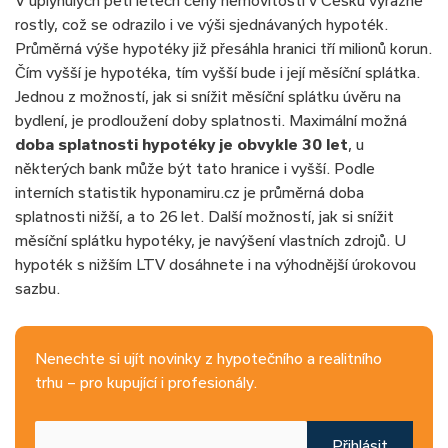
V uplynulých pěti letech ceny nemovitostí v Česku výrazně
rostly, což se odrazilo i ve výši sjednávaných hypoték.
Průměrná výše hypotéky již přesáhla hranici tří milionů korun.
Čím vyšší je hypotéka, tím vyšší bude i její měsíční splátka.
Jednou z možností, jak si snížit měsíční splátku úvěru na
bydlení, je prodloužení doby splatnosti. Maximální možná
doba splatnosti hypotéky je obvykle 30 let
, u
některých bank může být tato hranice i vyšší. Podle
interních statistik hyponamiru.cz je průměrná doba
splatnosti nižší, a to 26 let. Další možností, jak si snížit
měsíční splátku hypotéky, je navýšení vlastních zdrojů. U
hypoték s nižším LTV dosáhnete i na výhodnější úrokovou
sazbu.
Nenechte si ujít novinky z hypotečního a realitního
trhu – pro kupující i profesionály.
Přihlásit