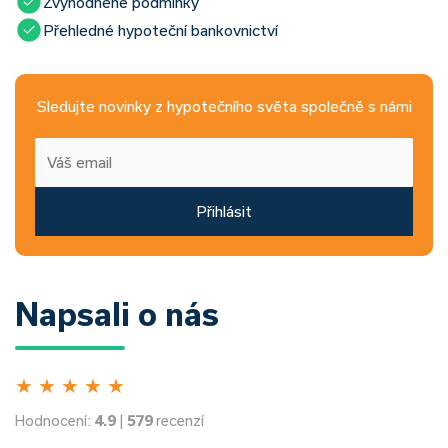
Zvýhodněné podmínky
Přehledné hypoteční bankovnictví
Sledujte novinky z hypotečního světa společně s námi
Přihlásit
Napsali o nás
★
★
★
★
★
Hodnocení:
4.9
|
579
recenzí