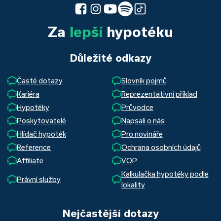
Za
lepší
hypotéku
Důležité odkazy
Časté dotazy
Slovník pojmů
Kariéra
Reprezentativní příklad
Hypotéky
Průvodce
Poskytovatelé
Napsali o nás
Hlídač hypoték
Pro novináře
Reference
Ochrana osobních údajů
Affiliate
VOP
Kalkulačka hypotéky podle
Právní služby
lokality
Nejčastější dotazy