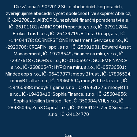
Dle zákona č. 90/2012 Sb. o obchodních korporacích,
zveřejňujeme abecední výčet společností ve skupině: Able.cz,
IČ -24278815; AKROPOL nezávislé finanční poradenství a.s.,
IČ -26101181; ANNOSON Properties, s.r.o, IČ -27911284;
Broker Trust, a.s., IČ -26439719; BTrust Group, a.s., IČ
-14404478; CORNERSTONE Investment Services s.r.o., IČ
-2920786; CREAFIN, spol. s r.o., IČ -25091981; Edward Asset
Management, IČ -19728549; Finance na míru, s.r.o., IČ
-29276187; GOFIS s.r.o., IČ -01506927; GOLEM FINANCE
s.r.o., IČ -26880547; HYPO na míru, s.r.o., IČ -05736501;
Mindee app s.r.o., IČ -06437877; mooy Btrust , IČ -17806534;
mooyBT alfa s.r.o., IČ -19460694; mooyBT beta s.r.o., IČ
-19460988; mooyBT gama s.r.o., IČ -19461275; mooyBT1
s.r.o., IČ -19428413; Sophia Finance, s.r.o., IČ -25604856;
Sophia Kilcullen Limited, Reg. Č -350084; VHI, s.r.o., IČ
-28435095; ZenX Capital, a.s., IČ -09289127; ZenX Services,
s.r.o., IČ -24124770