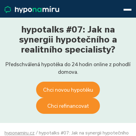
Hypotéky
Životní pojištění
Pojištění nemovitosti
hypotalks #07: Jak na
Články
synergii hypotečního a
O nás
realitního specialisty?
800 688 388
9−16 hod.
Předschválená hypotéka do 24 hodin online z pohodlí
Přihlásit
domova.
Chci novou hypotéku
Chci refinancovat
hyponamiru.cz
/
hypotalks #07: Jak na synergii hypotečního