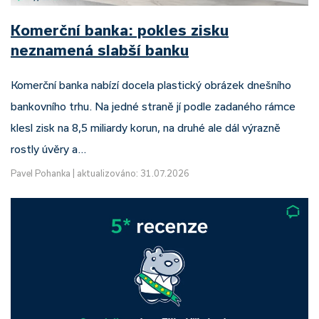
Komerční banka: pokles zisku
neznamená slabší banku
Komerční banka nabízí docela plastický obrázek dnešního
bankovního trhu. Na jedné straně jí podle zadaného rámce
klesl zisk na 8,5 miliardy korun, na druhé ale dál výrazně
rostly úvěry a…
Pavel Pohanka
|
aktualizováno: 31.07.2026