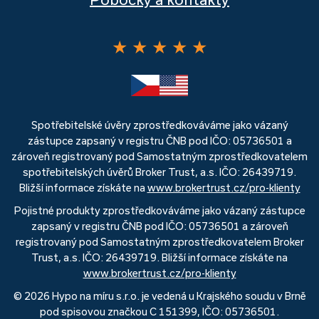
★
★
★
★
★
Spotřebitelské úvěry zprostředkováváme jako vázaný
zástupce zapsaný v registru ČNB pod IČO: 05736501 a
zároveň registrovaný pod Samostatným zprostředkovatelem
spotřebitelských úvěrů Broker Trust, a.s. IČO: 26439719.
Bližší informace získáte na
www.brokertrust.cz/pro-klienty
Pojistné produkty zprostředkováváme jako vázaný zástupce
zapsaný v registru ČNB pod IČO: 05736501 a zároveň
registrovaný pod Samostatným zprostředkovatelem Broker
Trust, a.s. IČO: 26439719. Bližší informace získáte na
www.brokertrust.cz/pro-klienty
© 2026 Hypo na míru s.r.o. je vedená u Krajského soudu v Brně
pod spisovou značkou C 151399, IČO: 05736501.