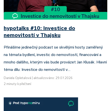
hypotalks #10: Investice do
nemovitostí v Thajsku
Přinášíme jedinečný podcast se skvělými hosty zaměřený
na témata bydlení, investic do nemovitostí, financování a
mnoho dalšího, kterým vás bude provázet Jan Klusák. Hlavní
téma dílu: Investice do nemovitostí v…
Daniela Opletalová
|
aktualizováno: 29.07.2026
2 minuty k přečtení