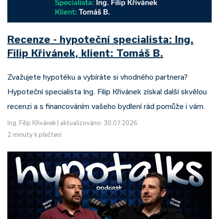
Recenze - hypoteční specialista: Ing.
Filip Křivánek, klient: Tomáš B.
Zvažujete hypotéku a vybíráte si vhodného partnera?
Hypoteční specialista Ing. Filip Křivánek získal další skvělou
recenzi a s financováním vašeho bydlení rád pomůže i vám.
Ing. Filip Křivánek
|
aktualizováno: 30.07.2026
2 minuty k přečtení