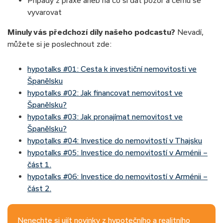
vyvarovat
Minuly vás předchozí díly našeho podcastu?
Nevadí,
můžete si je poslechnout zde:
hypotalks #01: Cesta k investiční nemovitosti ve
Španělsku
hypotalks #02: Jak financovat nemovitost ve
Španělsku?
hypotalks #03: Jak pronajímat nemovitost ve
Španělsku?
hypotalks #04: Investice do nemovitostí v Thajsku
hypotalks #05: Investice do nemovitostí v Arménii –
část 1.
hypotalks #06: Investice do nemovitostí v Arménii –
část 2.
Nenechte si ujít novinky z hypotečního a realitního