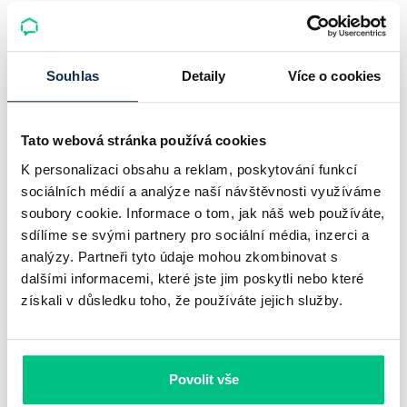
odolnost. Chaty a chalupy podle čerstvých dat za poslední
2 roky zdražily o 21,8 %, zároveň ale výrazně ubylo nabídek
a prodejní tempo…
Souhlas
Detaily
Více o cookies
Pavel Pohanka
|
aktualizováno: 04.08.2026
Tato webová stránka používá cookies
K personalizaci obsahu a reklam, poskytování funkcí
sociálních médií a analýze naší návštěvnosti využíváme
soubory cookie. Informace o tom, jak náš web používáte,
sdílíme se svými partnery pro sociální média, inzerci a
analýzy. Partneři tyto údaje mohou zkombinovat s
dalšími informacemi, které jste jim poskytli nebo které
získali v důsledku toho, že používáte jejich služby.
UniCredit Bank od 27.7.2026 zdražuje
Povolit vše
hypotéky, zatímco Raiffeisenbank