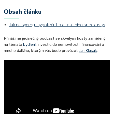
Obsah článku
Jak na synergii hypotečního a realitního specialisty?
Přinášíme jedinečný podcast se skvělými hosty zaměřený
na témata
bydlení
, investic do nemovitostí, financování a
mnoho dalšího, kterým vás bude provázet
Jan Klusák
.