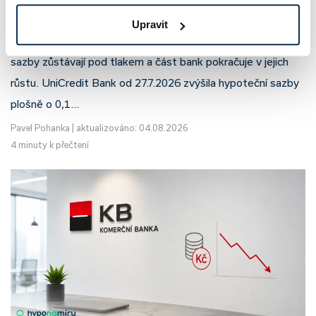
prodloužila slevu do 6.9.2026
Upravit
Český hypoteční trh na konci července 2026 potvrzuje, že
sazby zůstávají pod tlakem a část bank pokračuje v jejich
růstu. UniCredit Bank od 27.7.2026 zvýšila hypoteční sazby
plošně o 0,1…
Pavel Pohanka
|
aktualizováno: 04.08.2026
4 minuty k přečtení