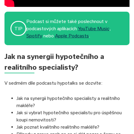
Podcast si můžete také poslechnout v
TIP
podcastových aplikacích
YouTube Music
,
Spotify
nebo
Apple Podcasts
.
Jak na synergii hypotečního a
realitního specialisty?
V sedmém díle podcastu hypotalks se dozvíte:
Jak na synergii hypotečního specialisty a realitního
makléře?
Jak si vybrat hypotečního specialistu pro úspěšnou
koupi nemovitosti?
Jak poznat kvalitního realitního makléře?
Případy z praxe aneb na co si dát pozor a čemu se