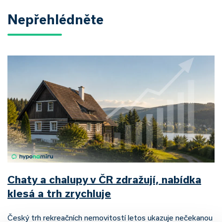
Nepřehlédněte
Chaty a chalupy v ČR zdražují, nabídka
klesá a trh zrychluje
Český trh rekreačních nemovitostí letos ukazuje nečekanou