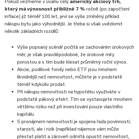
Pokud vezmeme v úvahu celý
americký akciový trh,
který má výnosnost přibližně 7 %
ročně (po započtení
inflace) již téměř 100 let, jeví se výše zmíněný příklad
nákupu bytu jako výhodnější. Je třeba si však uvědomit
několik základních rozdílů:
Výše popsaný scénář počítá se zachováním úrokových
měr, je však pravděpodobné, že úrokové míry
porostou a s tím bude klesat průměrný roční výnos.
Akcie, podílové fondy nebo ETF jsou mnohem
likvidnější než nemovitost, můžete je v podstatě
téměř kdykoliv prodat.
Při nákupu nemovitosti na hypotéku využíváte v
podstatě pákový efekt. Tím se vystavujete mnohem
většímu riziku než při investování pouze vlastního
kapitálu.
S pronájmem nemovitosti je spojena řada povinností,
starostí, ale i rizik (například nájemce vám může
přestat platit a zároveň odmítá opustit nemovitost,