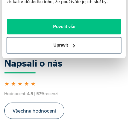
získali v důsledku toho, že používáte jejich služby.
Sledujte novinky z hypotečního světa společně s námi
Povolit vše
Přihlásit
Upravit
Napsali o nás
★
★
★
★
★
Hodnocení:
4.9
|
579
recenzí
Všechna hodnocení