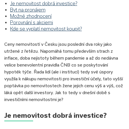
Je nemovitost dobrá investice?
Byt na pronájem
Možné zhodnocení
Porovnání s akciemi
Kde se vyplatí nemovitost koupit?
Ceny nemovitostí v Česku jsou poslední dva roky jako
utržené z řetězu. Napomáhá tomu především strach z
inflace, doba nejistoty během pandemie a až do nedávna
velice benevolentní pravidla ČNB co se poskytování
hypoték týče. Řada lidí (ale i institucí) tedy své úspory
využila k nákupu nemovitosti pro investiční účely, tato vyšší
poptávka po nemovitostech žene jejich cenu výš a výš, což
láká opět další investory. Jak to tedy v dnešní době s
investičními nemovitostmi je?
Je nemovitost dobrá investice?