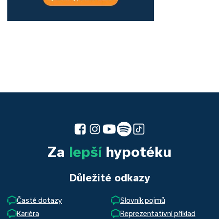
Za
lepší
hypotéku
Důležité odkazy
Časté dotazy
Slovník pojmů
Kariéra
Reprezentativní příklad