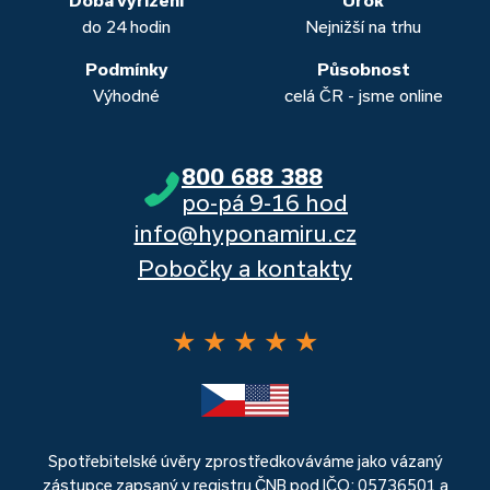
do 24 hodin
Nejnižší na trhu
Podmínky
Působnost
Výhodné
celá ČR - jsme online
800 688 388
po-pá 9-16 hod
info@hyponamiru.cz
Pobočky a kontakty
★
★
★
★
★
Spotřebitelské úvěry zprostředkováváme jako vázaný
zástupce zapsaný v registru ČNB pod IČO: 05736501 a