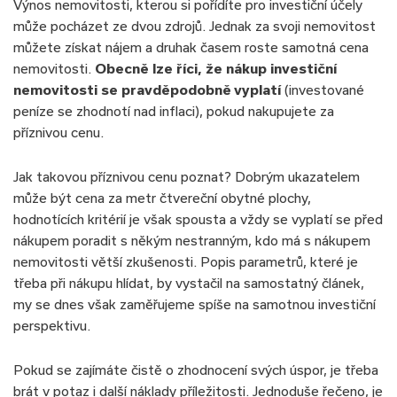
Výnos nemovitosti, kterou si pořídíte pro investiční účely
může pocházet ze dvou zdrojů. Jednak za svoji nemovitost
můžete získat nájem a druhak časem roste samotná cena
nemovitosti.
Obecně lze říci, že nákup investiční
nemovitosti se pravděpodobně vyplatí
(investované
peníze se zhodnotí nad inflaci), pokud nakupujete za
příznivou cenu.
Jak takovou příznivou cenu poznat? Dobrým ukazatelem
může být cena za metr čtvereční obytné plochy,
hodnotících kritérií je však spousta a vždy se vyplatí se před
nákupem poradit s někým nestranným, kdo má s nákupem
nemovitosti větší zkušenosti. Popis parametrů, které je
třeba při nákupu hlídat, by vystačil na samostatný článek,
my se dnes však zaměřujeme spíše na samotnou investiční
perspektivu.
Pokud se zajímáte čistě o zhodnocení svých úspor, je třeba
brát v potaz i další náklady příležitosti. Jednoduše řečeno, je