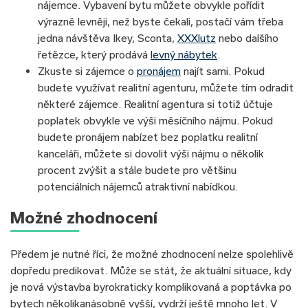
nájemce. Vybavení bytu můžete obvykle pořídit
výrazně levněji, než byste čekali, postačí vám třeba
jedna návštěva Ikey, Sconta,
XXXlutz
nebo dalšího
řetězce, který prodává
levný nábytek
.
Zkuste si zájemce o
pronájem
najít sami. Pokud
budete využívat realitní agenturu, můžete tím odradit
některé zájemce. Realitní agentura si totiž účtuje
poplatek obvykle ve výši měsíčního nájmu. Pokud
budete pronájem nabízet bez poplatku realitní
kanceláři, můžete si dovolit výši nájmu o několik
procent zvýšit a stále budete pro většinu
potenciálních nájemců atraktivní nabídkou.
Možné zhodnocení
Předem je nutné říci, že možné zhodnocení nelze spolehlivě
dopředu predikovat. Může se stát, že aktuální situace, kdy
je nová výstavba byrokraticky komplikovaná a poptávka po
bytech několikanásobně vyšší, vydrží ještě mnoho let. V