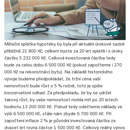
Měsíční splátka hypotéky by byla při aktuální úrokové sazbě
přibližně 21 800 Kč, celkem byste za 20 let splatili i s úroky
částku 5 232 000 Kč. Celková investovaná částka tedy
bude za celou dobu 6 500 000 Kč (pokud započteme i 270
000 Kč na rekonstrukci bytu). Na základě historického
vývoje budeme předpokládat, že tržní cena vaší
nemovitosti bude růst o 5 % ročně, toto je spíše
konzervativní odhad. Za předpokladu, že by se udržel
takový růst, by vaše nemovitost mohla mít po 20 letech
hodnotu 13 200 000 Kč. Pokud tedy odečteme náklady ve
výši 6 500 000 Kč, stále nám zbyde 6 700 000 Kč. Při
započtení inflace 2 % je původní investovaná částka za
dvacet let rovna částce 1 500 000 Kč. Celkový reálný výnos