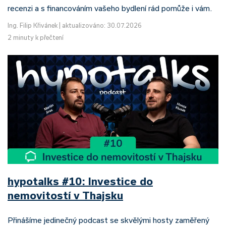
recenzi a s financováním vašeho bydlení rád pomůže i vám.
Ing. Filip Křivánek
|
aktualizováno: 30.07.2026
2 minuty k přečtení
hypotalks #10: Investice do
nemovitostí v Thajsku
Přinášíme jedinečný podcast se skvělými hosty zaměřený