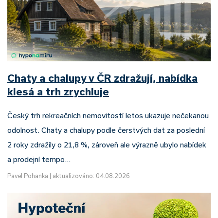
Chaty a chalupy v ČR zdražují, nabídka
klesá a trh zrychluje
Český trh rekreačních nemovitostí letos ukazuje nečekanou
odolnost. Chaty a chalupy podle čerstvých dat za poslední
2 roky zdražily o 21,8 %, zároveň ale výrazně ubylo nabídek
a prodejní tempo…
Pavel Pohanka
|
aktualizováno: 04.08.2026