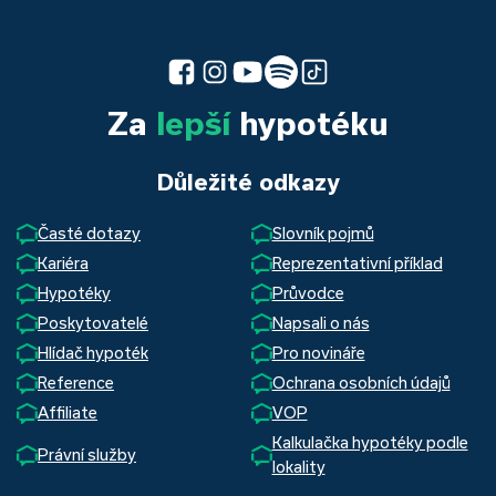
Za
lepší
hypotéku
Důležité odkazy
Časté dotazy
Slovník pojmů
Kariéra
Reprezentativní příklad
Hypotéky
Průvodce
Poskytovatelé
Napsali o nás
Hlídač hypoték
Pro novináře
Reference
Ochrana osobních údajů
Affiliate
VOP
Kalkulačka hypotéky podle
Právní služby
lokality