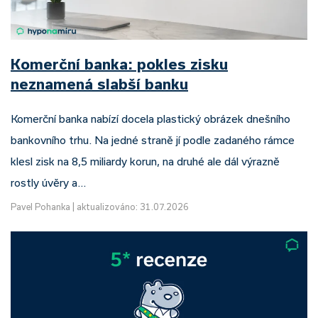
Komerční banka: pokles zisku
neznamená slabší banku
Komerční banka nabízí docela plastický obrázek dnešního
bankovního trhu. Na jedné straně jí podle zadaného rámce
klesl zisk na 8,5 miliardy korun, na druhé ale dál výrazně
rostly úvěry a…
Pavel Pohanka
|
aktualizováno: 31.07.2026