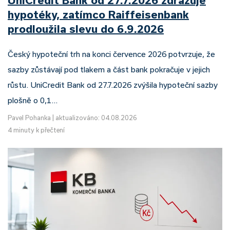
UniCredit Bank od 27.7.2026 zdražuje
hypotéky, zatímco Raiffeisenbank
prodloužila slevu do 6.9.2026
Český hypoteční trh na konci července 2026 potvrzuje, že
sazby zůstávají pod tlakem a část bank pokračuje v jejich
růstu. UniCredit Bank od 27.7.2026 zvýšila hypoteční sazby
plošně o 0,1…
Pavel Pohanka
|
aktualizováno: 04.08.2026
4 minuty k přečtení