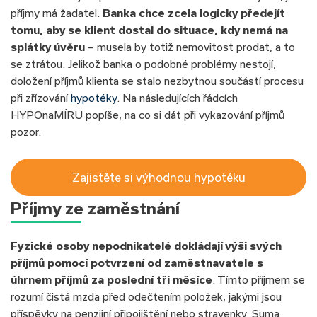
příjmy má žadatel.
Banka chce zcela logicky předejít
tomu, aby se klient dostal do situace, kdy nemá na
splátky úvěru
– musela by totiž nemovitost prodat, a to
se ztrátou. Jelikož banka o podobné problémy nestojí,
doložení příjmů klienta se stalo nezbytnou součástí procesu
při zřízování
hypotéky
. Na následujících řádcích
HYPOnaMÍRU popíše, na co si dát při vykazování příjmů
pozor.
Zajistěte si výhodnou hypotéku
Příjmy ze zaměstnání
Fyzické osoby nepodnikatelé dokládají výši svých
příjmů pomocí potvrzení od zaměstnavatele s
úhrnem příjmů za poslední tři měsíce
. Tímto příjmem se
rozumí čistá mzda před odečtením položek, jakými jsou
příspěvky na penzijní připojištění nebo stravenky. Suma