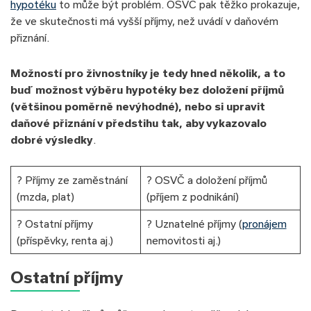
hypotéku
to může být problém. OSVČ pak těžko prokazuje,
že ve skutečnosti má vyšší příjmy, než uvádí v daňovém
přiznání.
Možností pro živnostníky je tedy hned několik, a to
buď možnost výběru hypotéky bez doložení příjmů
(většinou poměrně nevýhodné), nebo si upravit
daňové přiznání v předstihu tak, aby vykazovalo
dobré výsledky
.
? Příjmy ze zaměstnání
? OSVČ a doložení příjmů
(mzda, plat)
(příjem z podnikání)
? Ostatní příjmy
? Uznatelné příjmy (
pronájem
(příspěvky, renta aj.)
nemovitosti aj.)
Ostatní příjmy