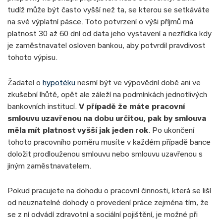
tudíž může být často vyšší než ta, se kterou se setkáváte
na své výplatní pásce. Toto potvrzení o výši příjmů má
platnost 30 až 60 dní od data jeho vystavení a nezřídka kdy
je zaměstnavatel osloven bankou, aby potvrdil pravdivost
tohoto výpisu.
Žadatel o
hypotéku
nesmí být ve výpovědní době ani ve
zkušební lhůtě, opět ale záleží na podmínkách jednotlivých
bankovních institucí.
V případě že máte pracovní
smlouvu uzavřenou na dobu určitou, pak by smlouva
měla mít platnost vyšší jak jeden rok
. Po ukončení
tohoto pracovního poměru musíte v každém případě bance
doložit prodlouženou smlouvu nebo smlouvu uzavřenou s
jiným zaměstnavatelem.
Pokud pracujete na dohodu o pracovní činnosti, která se liší
od neuznatelné dohody o provedení práce zejména tím, že
se z ní odvádí zdravotní a sociální pojištění, je možné při