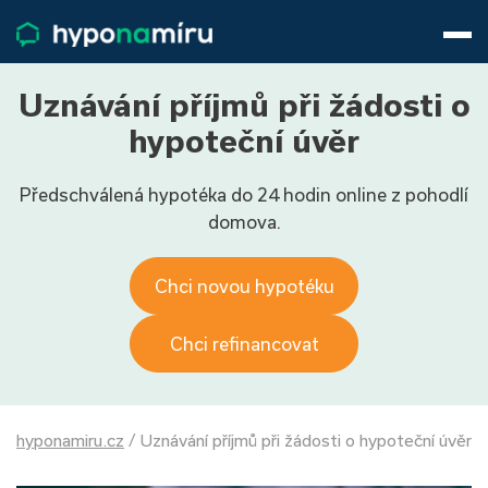
Hypotéky
Životní pojištění
Pojištění nemovitosti
Uznávání příjmů při žádosti o
Články
hypoteční úvěr
O nás
Předschválená hypotéka do 24 hodin online z pohodlí
800 688 388
9−16 hod.
domova.
Přihlásit
Chci novou hypotéku
Chci refinancovat
hyponamiru.cz
/
Uznávání příjmů při žádosti o hypoteční úvěr