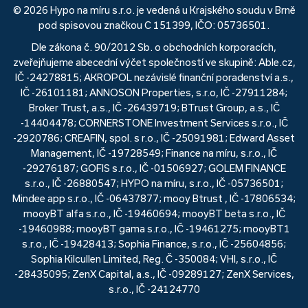
© 2026 Hypo na míru s.r.o. je vedená u Krajského soudu v Brně
pod spisovou značkou C 151399, IČO: 05736501.
Dle zákona č. 90/2012 Sb. o obchodních korporacích,
zveřejňujeme abecední výčet společností ve skupině: Able.cz,
IČ -24278815; AKROPOL nezávislé finanční poradenství a.s.,
IČ -26101181; ANNOSON Properties, s.r.o, IČ -27911284;
Broker Trust, a.s., IČ -26439719; BTrust Group, a.s., IČ
-14404478; CORNERSTONE Investment Services s.r.o., IČ
-2920786; CREAFIN, spol. s r.o., IČ -25091981; Edward Asset
Management, IČ -19728549; Finance na míru, s.r.o., IČ
-29276187; GOFIS s.r.o., IČ -01506927; GOLEM FINANCE
s.r.o., IČ -26880547; HYPO na míru, s.r.o., IČ -05736501;
Mindee app s.r.o., IČ -06437877; mooy Btrust , IČ -17806534;
mooyBT alfa s.r.o., IČ -19460694; mooyBT beta s.r.o., IČ
-19460988; mooyBT gama s.r.o., IČ -19461275; mooyBT1
s.r.o., IČ -19428413; Sophia Finance, s.r.o., IČ -25604856;
Sophia Kilcullen Limited, Reg. Č -350084; VHI, s.r.o., IČ
-28435095; ZenX Capital, a.s., IČ -09289127; ZenX Services,
s.r.o., IČ -24124770