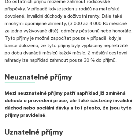
Do ostatních příjmů můžeme zahrnout rodičovské
příspěvky. V případě kdy je jeden z rodičů na mateřské
dovolené. Invalidní důchody a doživotní renty. Dále také
mnohými opomíjené alimenty, (3 000 až 4 000 Kč měsíčně
za jedno vyživované dítě), odměny pěstounů nebo honoráře.
Tyto příjmy je možné započítat pouze v případě, kdy je
bance doloženo, že tyto příjmy byly vypláceny nepřetržitě
po dobu dvanácti měsíců každý měsíc. Z měsíční cestovní
náhrady lze například zahrnout pouze 30 % do příjmů.
Neuznatelné příjmy
Mezi neuznatelné příjmy patří například již zmíněná
dohoda o provedení práce, ale také částečný invalidní
důchod nebo sociální dávky a to i přesto, že jsou tyto
příjmy pravidelné
.
Uznatelné příjmy