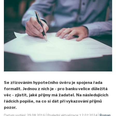
Se zřizováním hypotečního úvěru je spojena řada
formalit. Jednou z nich je - pro banku velice důležitá
věc - zjistit, jaké příjmy má žadatel. Na následujících
řádcích popíše, na co si dát při vykazování příjmů
pozor.
Datum vydání: 29.08.2016 | Poslední aktualizace: 12.07.2024 |
Roman