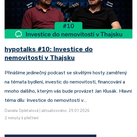
hypotalks #10: Investice do
nemovitostí v Thajsku
Přinášíme jedinečný podcast se skvělými hosty zaměřený
na témata bydlení, investic do nemovitostí, financování a
mnoho dalšího, kterým vás bude provázet Jan Klusák. Hlavní
téma dílu: Investice do nemovitostí v…
Daniela Opletalová
|
aktualizováno: 29.07.2026
2 minuty k přečtení