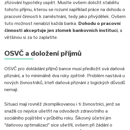
zřizování hypotéky uspět. Musíte ovšem doložit stabilitu
tohoto příjmu, kterou se rozumí například práce na dohodu o
pracovní činnosti k zaměstnání, tedy jako přivýdělek. Ovšem
tuto možnost nenabízí každá banka.
Dohodu o pracovní
činnosti akceptuje jen zlomek bankovních institucí
, a
většinou si za to zaplatíte.
OSVČ a doložení příjmů
OSVČ pro dokládání příjmů bance musí předložit svá daňová
přiznání, a to minimálně dva roky zpětně. Problém nastává u
nových živnostníků, kteří daňová přiznání z logických důvodů
nemají.
Situaci mají rovněž zkomplikovanou i ti živnostníci, jenž se
snažili co nejvíce ušetřit na odvodech zdravotního a
sociálního pojištění v průběhu roku. Šikovný účetní jim
“daňovou optimalizací” sice ušetřil, ovšem při žádání o