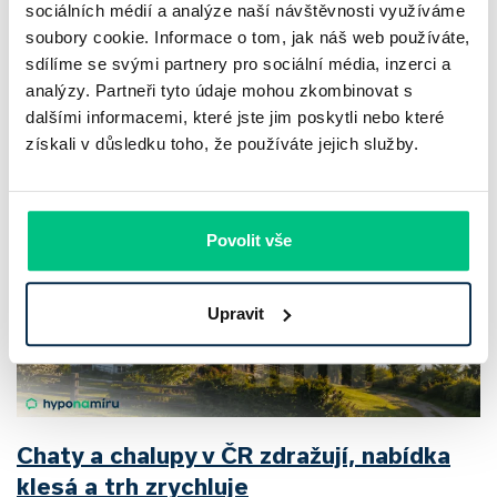
Více článků
sociálních médií a analýze naší návštěvnosti využíváme
soubory cookie. Informace o tom, jak náš web používáte,
sdílíme se svými partnery pro sociální média, inzerci a
Nepřehlédněte
analýzy. Partneři tyto údaje mohou zkombinovat s
dalšími informacemi, které jste jim poskytli nebo které
získali v důsledku toho, že používáte jejich služby.
Povolit vše
Upravit
Chaty a chalupy v ČR zdražují, nabídka
klesá a trh zrychluje