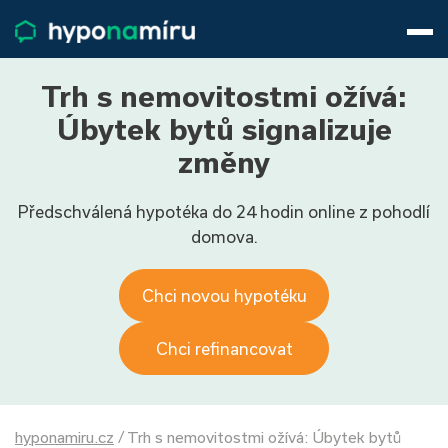
Hypotéky
Životní pojištění
Pojištění nemovitosti
Trh s nemovitostmi ožívá:
Články
Úbytek bytů signalizuje
O nás
změny
800 688 388
9−16 hod.
Předschválená hypotéka do 24 hodin online z pohodlí
Přihlásit
domova.
Chci novou hypotéku
Chci refinancovat
hyponamiru.cz
/
Trh s nemovitostmi ožívá: Úbytek bytů