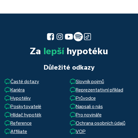
Za
lepší
hypotéku
Důležité odkazy
Časté dotazy
Slovník pojmů
Kariéra
Reprezentativní příklad
Hypotéky
Průvodce
Poskytovatelé
Napsali o nás
Hlídač hypoték
Pro novináře
Reference
Ochrana osobních údajů
Affiliate
VOP