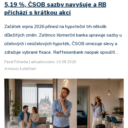
5,19 %, ČSOB sazby navyšuje a RB
přichází s krátkou akcí
Začátek srpna 2026 přinesl na hypoteční trh několik
důležitých změn. Zatímco Komerční banka upravuje sazby u
účelových i neúčelových hypoték, ČSOB omezuje slevy a
zdražuje vybrané fixace. Raiffeisenbank naopak spouští…
Pavel Pohanka
|
aktualizováno: 10.08.2026
4 minuty k přečtení