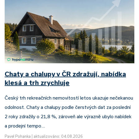
Chaty a chalupy v ČR zdražují, nabídka
klesá a trh zrychluje
Český trh rekreačních nemovitostí letos ukazuje nečekanou
odolnost. Chaty a chalupy podle čerstvých dat za poslední
2 roky zdražily o 21,8 %, zároveň ale výrazně ubylo nabídek
a prodejní tempo…
Pavel Pohanka
|
aktualizováno: 04.08.2026