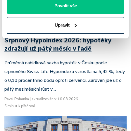
Povolit vše
Upravit
Srpnový Hypoindex 2026: hypotéky
zdražují už pátý měsíc v řadě
Průměrná nabídková sazba hypoték v Česku podle
srpnového Swiss Life Hypoindexu vzrostla na 5,42 %, tedy
o 0,10 procentního bodu oproti červenci. Zároveň jde už o
pátý meziměsíční růst v…
Pavel Pohanka
|
aktualizováno: 10.08.2026
5 minut k přečtení