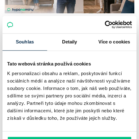
Dlouhodobý vs. krátkodobý pronájem
nemovitosti. Co se investorovi více
vyplatí?
Souhlas
Detaily
Více o cookies
Srovnávat nájemné s příjmy z krátkodobého pronájmu
Tato webová stránka používá cookies
nestačí. O skutečném výnosu z pronájmu rozhodují provozní
K personalizaci obsahu a reklam, poskytování funkcí
náklady, čas potřebný ke správě nemovitosti i daně.
sociálních médií a analýze naší návštěvnosti využíváme
Roman Müller
|
aktualizováno: 10.08.2026
soubory cookie. Informace o tom, jak náš web používáte,
5 minut k přečtení
sdílíme se svými partnery pro sociální média, inzerci a
analýzy. Partneři tyto údaje mohou zkombinovat s
dalšími informacemi, které jste jim poskytli nebo které
získali v důsledku toho, že používáte jejich služby.