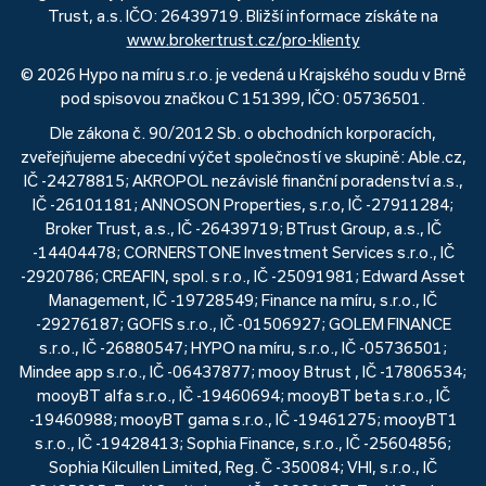
Trust, a.s. IČO: 26439719. Bližší informace získáte na
www.brokertrust.cz/pro-klienty
© 2026 Hypo na míru s.r.o. je vedená u Krajského soudu v Brně
pod spisovou značkou C 151399, IČO: 05736501.
Dle zákona č. 90/2012 Sb. o obchodních korporacích,
zveřejňujeme abecední výčet společností ve skupině: Able.cz,
IČ -24278815; AKROPOL nezávislé finanční poradenství a.s.,
IČ -26101181; ANNOSON Properties, s.r.o, IČ -27911284;
Broker Trust, a.s., IČ -26439719; BTrust Group, a.s., IČ
-14404478; CORNERSTONE Investment Services s.r.o., IČ
-2920786; CREAFIN, spol. s r.o., IČ -25091981; Edward Asset
Management, IČ -19728549; Finance na míru, s.r.o., IČ
-29276187; GOFIS s.r.o., IČ -01506927; GOLEM FINANCE
s.r.o., IČ -26880547; HYPO na míru, s.r.o., IČ -05736501;
Mindee app s.r.o., IČ -06437877; mooy Btrust , IČ -17806534;
mooyBT alfa s.r.o., IČ -19460694; mooyBT beta s.r.o., IČ
-19460988; mooyBT gama s.r.o., IČ -19461275; mooyBT1
s.r.o., IČ -19428413; Sophia Finance, s.r.o., IČ -25604856;
Sophia Kilcullen Limited, Reg. Č -350084; VHI, s.r.o., IČ