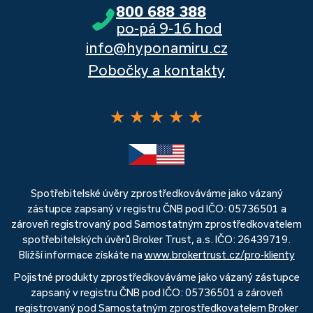
800 688 388
po-pá 9-16 hod
info@hyponamiru.cz
Pobočky a kontakty
★
★
★
★
★
Spotřebitelské úvěry zprostředkováváme jako vázaný
zástupce zapsaný v registru ČNB pod IČO: 05736501 a
zároveň registrovaný pod Samostatným zprostředkovatelem
spotřebitelských úvěrů Broker Trust, a.s. IČO: 26439719.
Bližší informace získáte na
www.brokertrust.cz/pro-klienty
Pojistné produkty zprostředkováváme jako vázaný zástupce
zapsaný v registru ČNB pod IČO: 05736501 a zároveň
registrovaný pod Samostatným zprostředkovatelem Broker